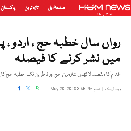
صفحۂ اول
تازہ ترین
پاکستان
7 Aug, 2026
میں نشر کرنے کا فیصلہ
اقدام کا مقصد لاکھوں عازمین حج اور ناظرین تک خطبہ حج کا پی
|
شائع
May 20, 2026 3:55 PM
ویب ڈیسک