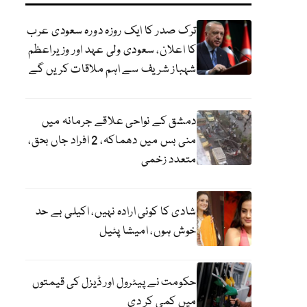
ترک صدر کا ایک روزہ دورہ سعودی عرب
کا اعلان، سعودی ولی عہد اور وزیراعظم
شہباز شریف سے اہم ملاقات کریں گے
دمشق کے نواحی علاقے جرمانہ میں
منی بس میں دھماکہ، 2 افراد جاں بحق،
متعدد زخمی
شادی کا کوئی ارادہ نہیں، اکیلی بے حد
خوش ہوں، امیشا پٹیل
حکومت نے پیٹرول اور ڈیزل کی قیمتوں
میں کمی کر دی