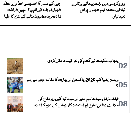
بیوروکریسی میں بڑے پیمانے پر تقرر و
چین کے صدر کا خصوصی خط وزیراعظم
تبادلے، متعدد اہم عہدوں پر نئی
شہباز شریف کے نام، پاک چین شراکت
تعیناتیاں
داری مزید مضبوط بنانے کے عزم کا اظہار
پنجاب حکومت نے گندم کی نئی قیمت مقرر کردی
3
02
ویمنز ایشیا کپ 2026، پاکستان اور بھارت کا مقابلہ دبئی میں ہو
6
05
گا
فیلڈ مارشل سید عاصم منیر اور صومالیہ کے وزیر دفاع کی
9
08
ملاقات، دفاعی تعاون اور استعدادِ کار بڑھانے کے عزم کا اعادہ