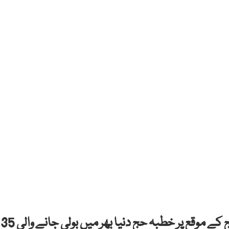
سعودی حکومت نے اعلان کیا ہے کہ رواں سال حج کے موقع پر خطبہ حج دنیا بھر میں بولی جانے والی 35