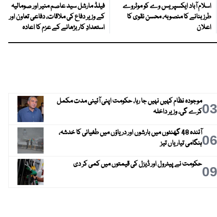
اسلام آباد ایکسپریس وے کو موٹروے
فیلڈ مارشل سید عاصم منیر اور صومالیہ
طرز بنانے کا منصوبہ، محسن نقوی کا
کے وزیر دفاع کی ملاقات، دفاعی تعاون اور
اعلان
استعدادِ کار بڑھانے کے عزم کا اعادہ
موجودہ نظام کہیں نہیں جا رہا، حکومت اپنی آئینی مدت مکمل
0
کرے گی، وزیر داخلہ
آئندہ 48 گھنٹوں میں بارشوں اور دریاؤں میں طغیانی کا خدشہ،
0
ہنگامی تیاریاں تیز
حکومت نے پیٹرول اور ڈیزل کی قیمتوں میں کمی کر دی
0