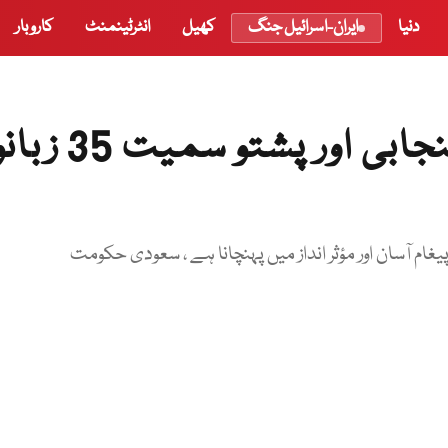
دنیا
ایران-اسرائیل جنگ
کھیل
انٹرٹینمنٹ
کاروبار
رواں سال خطبہ حج ، اردو ، پنجابی اور 
غام آسان اور مؤثر انداز میں پہنچانا ہے ، سعودی حکومت