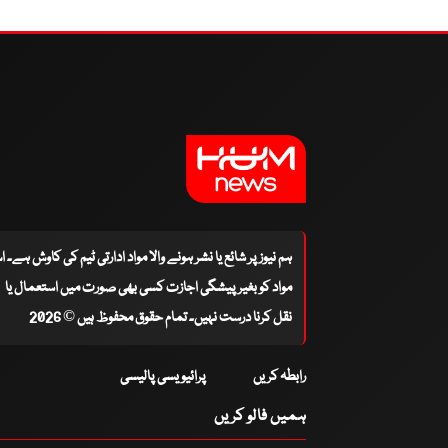
ہم نیوز پر شائع یا نشر ہونے والا مواد ادارتی ٹیم کی کاوش ہے۔ 
مواد کو بغیر پیشگی اجازت کسی بھی صورت میں استعمال یا
نقل کرنا درست نہیں۔ تمام حقوق محفوظ ہیں © 2026
رابطہ کریں
پرائیویسی پالیسی
ہمیں فالو کریں