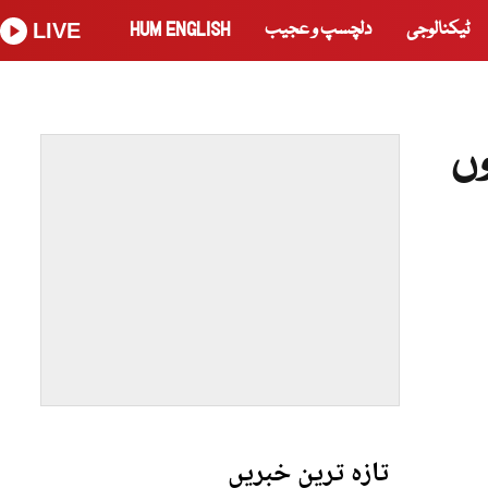
ٹیکنالوجی
دلچسپ و عجیب
HUM ENGLISH
LIVE
پشتو سمیت 35 زبانوں
تازہ ترین خبریں