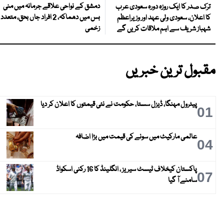
دمشق کے نواحی علاقے جرمانہ میں منی
ترک صدر کا ایک روزہ دورہ سعودی عرب
بس میں دھماکہ، 2 افراد جاں بحق، متعدد
کا اعلان، سعودی ولی عہد اور وزیراعظم
زخمی
شہباز شریف سے اہم ملاقات کریں گے
مقبول ترین خبریں
پیٹرول مہنگا، ڈیزل سستا، حکومت نے نئی قیمتوں کا اعلان کر دیا
01
عالمی مارکیٹ میں سونے کی قیمت میں بڑا اضافہ
04
پاکستان کیخلاف ٹیسٹ سیریز ، انگلینڈ کا 16 رکنی اسکواڈ
07
سامنے آ گیا