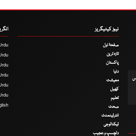
نیوز کیٹیگریز
انگر
صفحۂ اول
Urdu
تازہ ترین
Urdu
پاکستان
Urdu
دنیا
Urdu
اس
معیشت
Urdu
کھیل
Urdu
تعلیم
lish
صحت
انٹرٹینمنٹ
ٹیکنالوجی
دلچسپ و عجیب