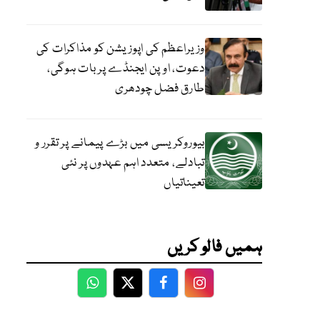
وزیراعظم کی اپوزیشن کو مذاکرات کی
دعوت، اوپن ایجنڈے پر بات ہوگی،
طارق فضل چودھری
بیوروکریسی میں بڑے پیمانے پر تقرر و
تبادلے، متعدد اہم عہدوں پر نئی
تعیناتیاں
ہمیں فالو کریں
WhatsApp
Twitter
Facebook
Facebook