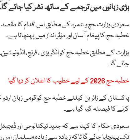
بڑی زبانوں میں ترجمے کے ساتھ نشر کیا جائے گا۔
سعودی وزارت حج و عمرہ کے مطابق اس اقدام کا مقصد دن
خطبہ حج کا پیغام آسان اور مؤثر انداز میں پہنچانا ہے۔
وزارت کے مطابق خطبہ حج کو انگریزی ، فرنچ، انڈونیشین، 
جائے گا۔
خطبہ حج 2026 کے لیے خطیب کا اعلان کر دیا گیا
پاکستان کے زائرین کیلئے خطبہ حج کو قومی زبان اردو ک
کرنے کا فیصلہ کیا گیا ہے۔
سعودی حکام کا کہنا ہے کہ جدید ٹیکنالوجی اور ڈیجیٹل 
تک پہنچایا جائے گا تاکہ زیادہ سے زیادہ مسلمان اس 