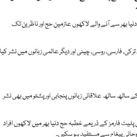
یا بھر سے آنے والے لاکھوں عازمین حج اور ناظرین تک
ترکی، فارسی، روسی، چینی اور دیگر عالمی زبانوں میں نشر کیا
ے ساتھ ساتھ علاقائی زبانوں پنجابی اور پشتو میں بھی نشر
پلیٹ فارمز کے ذریعے خطبہ حج دنیا بھر میں لاکھوں افراد
روحانی پیغام سے مستفید ہو سکیں۔