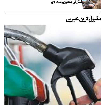
فنڈز کی منظوری دے دی
مقبول ترین خبریں