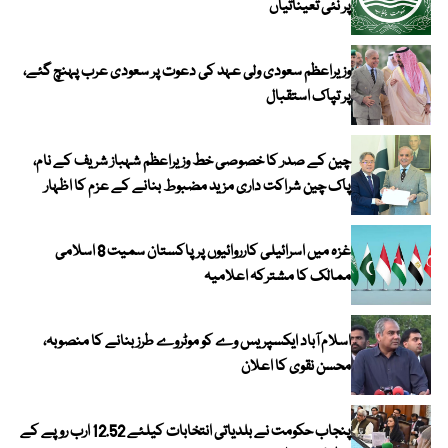
پر نئی تعیناتیاں
وزیراعظم سعودی ولی عہد کی دعوت پر سعودی عرب پہنچ گئے،
پر تپاک استقبال
چین کے صدر کا خصوصی خط وزیراعظم شہباز شریف کے نام،
پاک چین شراکت داری مزید مضبوط بنانے کے عزم کا اظہار
غزہ میں اسرائیلی کارروائیوں پر پاکستان سمیت 8 اسلامی
ممالک کا مشترکہ اعلامیہ
اسلام آباد ایکسپریس وے کو موٹروے طرز بنانے کا منصوبہ،
محسن نقوی کا اعلان
پنجاب حکومت نے بلدیاتی انتخابات کیلئے 12.52 ارب روپے کے