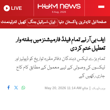
LIVE
6 Aug, 2026
صفحۂ اول
تازہ ترین
پاکستان
دنیا
ایران-اسرائیل جنگ
کھیل
انٹرٹینمنٹ
ایف بی آر نے تمام فیلڈ فارمیشنز میں ہفتہ وار
تعطیل ختم کر دی
تمام بڑے ٹیکس دہندگان دفاتر مقررہ تواریخ کو ڈیوٹیز اور
ٹیکسوں کی وصولی کے لیے معمول کے مطابق کام کاج
جاری رکھیں گے
|
شائع
May 20, 2026 11:14 AM
ویب ڈیسک