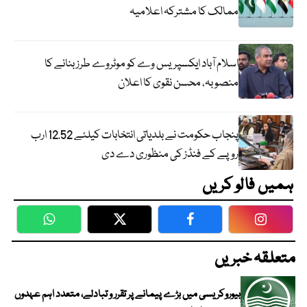
ممالک کا مشترکہ اعلامیہ
اسلام آباد ایکسپریس وے کو موٹروے طرز بنانے کا
منصوبہ، محسن نقوی کا اعلان
پنجاب حکومت نے بلدیاتی انتخابات کیلئے 12.52 ارب
روپے کے فنڈز کی منظوری دے دی
ہمیں فالو کریں
WhatsApp
Twitter
Facebook
Faceboo
متعلقہ خبریں
بیوروکریسی میں بڑے پیمانے پر تقرر و تبادلے، متعدد اہم عہدوں