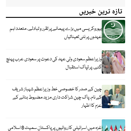
تازہ ترین خبریں
بیوروکریسی میں بڑے پیمانے پر تقرر و تبادلے، متعدد اہم
عہدوں پر نئی تعیناتیاں
وزیراعظم سعودی ولی عہد کی دعوت پر سعودی عرب پہنچ
گئے، پر تپاک استقبال
چین کے صدر کا خصوصی خط وزیراعظم شہباز شریف
کے نام، پاک چین شراکت داری مزید مضبوط بنانے کے
عزم کا اظہار
غزہ میں اسرائیلی کارروائیوں پر پاکستان سمیت 8 اسلامی