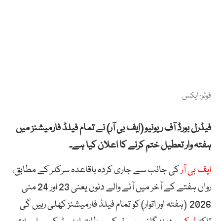
فوٹو: ایکس
فیڈرل بورڈ آف ریونیو (ایف بی آر) نے تمام فیلڈ فارمیشنز میں
ہفتہ وار تعطیل ختم کرنے کا اعلان کیا ہے۔
ایف بی آر
کی جانب سے جاری کردہ باقاعدہ سرکلر کے مطابق،
رواں ہفتے کے آخر میں آنے والے دنوں یعنی 23 اور 24 مئی
2026 (ہفتہ اور اتوار) کو تمام فیلڈ فارمیشنز کھلی رہیں گی