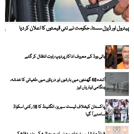
پیٹرول اور ڈیزل سستا، حکومت نے نئی قیمتوں کا اعلان کر دیا
پیٹ
بالی ووڈ کے معروف اداکار پردیپ راوت انتقال کر گئے
آئندہ 48 گھنٹوں میں بارشوں اور دریاؤں میں طغیانی کا خدشہ،
ہنگامی تیاریاں تیز
پاکستان کیخلاف ٹیسٹ سیریز ، انگلینڈ کا 16 رکنی اسکواڈ
سامنے آ گیا
فیلڈ مارشل سید عاصم منیر اور صومالیہ کے وزیر دفاع کی