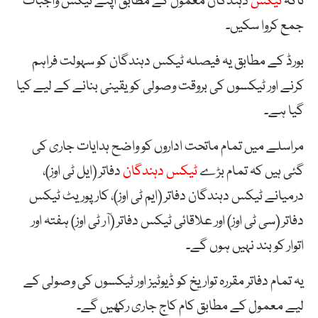
تاکہ
ٹیکس
دہندگان معمول کے مطابق اپنے ٹیکس واجبات
جمع کروا سکیں۔
بورڈ کے مطابق یہ فیصلہ ٹیکس دہندگان کو سہولت فراہم
کرنے اور ٹیکسوں کی بروقت وصولی کو یقینی بنانے کے لیے کیا
گیا ہے۔
مراسلے میں تمام ماتحت اداروں کو واضح ہدایات جاری کی
گئی ہیں کہ تمام بڑے
ٹیکس دہندگان
دفاتر (ایل ٹی اوز)،
درمیانے ٹیکس دہندگان دفاتر (ایم ٹی اوز)، کارپوریٹ ٹیکس
دفاتر (سی ٹی اوز) اور علاقائی ٹیکس دفاتر (آر ٹی اوز) ہفتہ اور
اتوار کو بند نہیں ہوں گے۔
یہ تمام دفاتر مقررہ تواریخ کو ڈیوٹیز اور ٹیکسوں کی وصولی کے
لیے معمول کے مطابق کام کاج جاری رکھیں گے۔