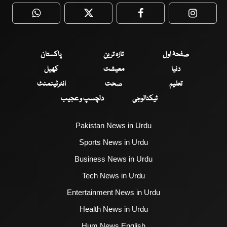
WhatsApp
Twitter
Facebook
Faceboo
صفحۂ اول
تازہ ترین
پاکستان
دنیا
معیشت
کھیل
تعلیم
صحت
انٹرٹینمنٹ
ٹیکنالوجی
دلچسپ و عجیب
Pakistan News in Urdu
Sports News in Urdu
Business News in Urdu
Tech News in Urdu
Entertainment News in Urdu
Health News in Urdu
Hum News English