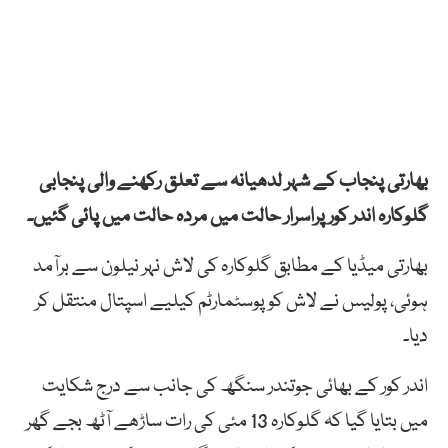
بھارتی پنجاب کے شہر لدھیانہ سے تعلق رکھنے والی پنجابی
گلوکارہ اندر کور پراسرار حالت میں مردہ حالت میں پائی گئیں۔
بھارتی میڈیا کے مطابق گلوکارہ کی لاش نہر نیلون سے برآمد
ہوئی، پولیس نے لاش کو پوسٹمارٹم کیلیے اسپتال منتقل کر
دیا۔
اندر کور کے بھائی جوتندر سنگھ کی جانب سے درج شکایت
میں بتایا گیا کہ گلوکارہ 13 مئی کی رات ساڑھے آٹھ بجے گھر