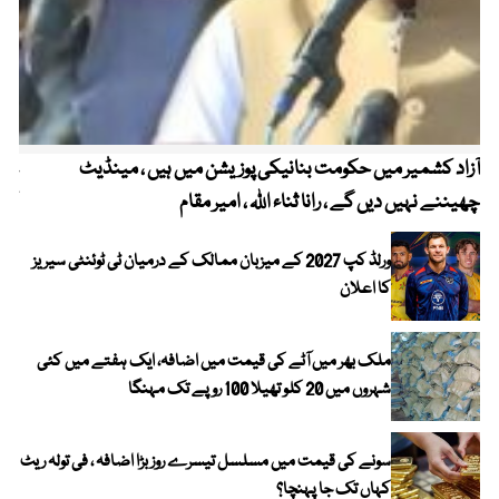
آزاد کشمیر میں حکومت بنانیکی پوزیشن میں ہیں ، مینڈیٹ
عوا
چھیننے نہیں دیں گے ، رانا ثناء اللہ ، امیر مقام
کم
ورلڈ کپ 2027 کے میزبان ممالک کے درمیان ٹی ٹوئنٹی سیریز
کا اعلان
ملک بھر میں آٹے کی قیمت میں اضافہ، ایک ہفتے میں کئی
شہروں میں 20 کلو تھیلا 100 روپے تک مہنگا
سونے کی قیمت میں مسلسل تیسرے روز بڑا اضافہ ، فی تولہ ریٹ
کہاں تک جا پہنچا؟