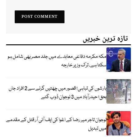
تازہ ترین خبریں
مکہ مکرمہ دفاعی معاہدے میں جلد مصر بھی شامل ہو
سکتا ہے، ترک وزیر خارجہ
بارشوں کی تباہی؛ قصور میں چھتیں گرنے سے 2 افراد جاں
بحق؛ حیدرآباد میں 3 نوجوان ڈوب گئے
نوجوان تاجر میر رضا کے اغوا کی ایف آئی آر قتل کے مقدمے
میں تبدیل