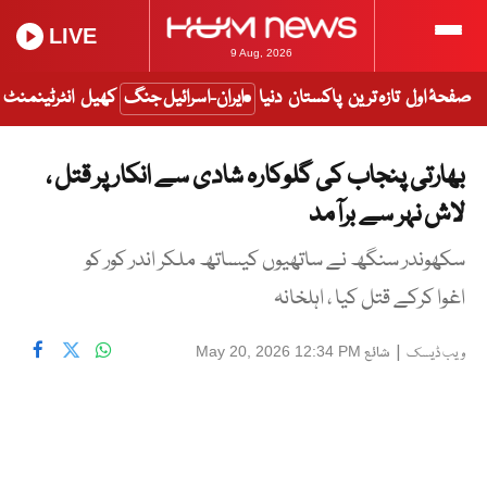
LIVE
9 Aug, 2026
صفحۂ اول
تازہ ترین
پاکستان
دنیا
ایران-اسرائیل جنگ
کھیل
انٹرٹینمنٹ
بھارتی پنجاب کی گلوکارہ شادی سے انکار پر قتل ،
لاش نہر سے برآمد
سکھوندر سنگھ نے ساتھیوں کیساتھ ملکر اندر کور کو
اغوا کرکے قتل کیا ، اہلخانہ
|
شائع
May 20, 2026 12:34 PM
ویب ڈیسک