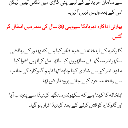
سے سامان خریدنے کے لیے اپنی گاڑی میں نکلی تھیں لیکن
اس کے بعد واپس نہیں آئیں۔
بھارتی اداکارہ دیویانکا سیروہی 30 سال کی عمر میں انتقال کر
گئیں
گلوکارہ کے اہلخانہ نے شبہ ظاہر کیا ہے کہ بھلور کے رہائشی
سکھوندر سنگھ نے ساتھیوں کیساتھ مل کر انہیں اغوا کیا۔
ملزم اندر کور سے شادی کرنا چاہتا تھا تاہم گلوکارہ کی جانب
سے رشتہ مسترد کیے جانے پر وہ ناراض تھا۔
اہلخانہ کا کہنا ہے کہ سکھوندر سنگھ کینیڈا سے پنجاب آیا
اور گلوکارہ کو قتل کرنے کے بعد کینیڈا فرار ہو گیا۔