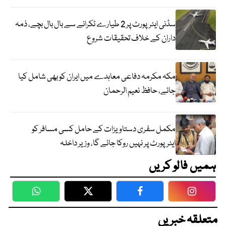
سڈنی ایئرپورٹ پر 2 طیارے ٹکرانے سے بال بال بچے، ذمہ
داران کے خلاف تحقیقات شروع
مکہ مکرمہ دفاعی معاہدے میں ایران کو بھی شامل کیا
جائے، حافظ نعیم الرحمان
مکمل سفری دستاویزات کے حامل کسی مسافر کو
ایئرپورٹ پر نہیں روکا جائے گا، وزیر داخلہ
ہمیں فالو کریں
WhatsApp
Twitter
Facebook
Faceboo
متعلقہ خبریں