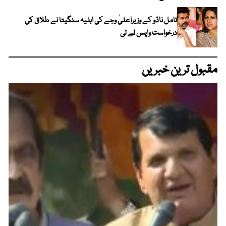
تامل ناڈو کے وزیراعلیٰ وجے کی اہلیہ سنگیتا نے طلاق کی
درخواست واپس لے لی
مقبول ترین خبریں