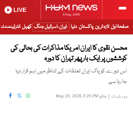
LIVE
8 Aug, 2026
صفحۂ اول
تازہ ترین
پاکستان
دنیا
ایران-اسرائیل جنگ
کھیل
انٹرٹینمنٹ
محسن نقوی کا ایران امریکا مذاکرات کی بحالی کی
کوششوں پر ایک بار پھر تہران کا دورہ
اس دورے کو پاک ایران تعلقات کے تناظر میں اہم قرار دیا
جا رہا ہے
|
شائع
May 20, 2026 3:25 PM
ویب ڈیسک