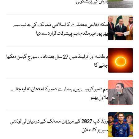
بارش کی پیشگوئی
مکہ دفاعی معاہدے کا اسلامی ممالک کی جانب سے
بھرپور خیرمقدم، اہم پیشرفت قرار دے دیا
برطانیہ اور آئرلینڈ میں 27 سال بعد نایاب سورج گرہن دیکھا
جائے گا
ہم صبر کر رہے ہیں، ہمارے صبر کا امتحان نہ لیا جائے،
بلاول بھٹو
ورلڈ کپ 2027 کے میزبان ممالک کے درمیان ٹی ٹوئنٹی
سیریز کا اعلان