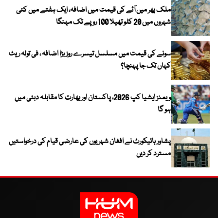
ملک بھر میں آٹے کی قیمت میں اضافہ، ایک ہفتے میں کئی
شہروں میں 20 کلو تھیلا 100 روپے تک مہنگا
سونے کی قیمت میں مسلسل تیسرے روز بڑا اضافہ ، فی تولہ ریٹ
کہاں تک جا پہنچا؟
ویمنز ایشیا کپ 2026، پاکستان اور بھارت کا مقابلہ دبئی میں
ہو گا
پشاور ہائیکورٹ نے افغان شہریوں کی عارضی قیام کی درخواستیں
مسترد کر دیں