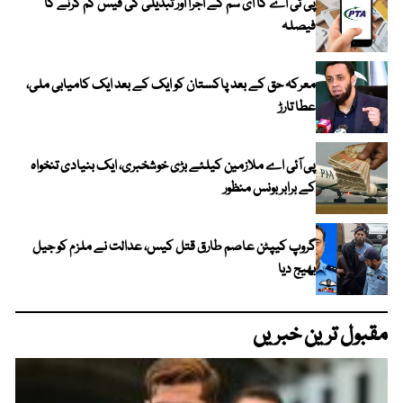
پی ٹی اے کا ای سم کے اجرا اور تبدیلی کی فیس کم کرنے کا
فیصلہ
معرکہ حق کے بعد پاکستان کو ایک کے بعد ایک کامیابی ملی،
عطا تارڑ
پی آئی اے ملازمین کیلئے بڑی خوشخبری، ایک بنیادی تنخواہ
کے برابر بونس منظور
گروپ کیپٹن عاصم طارق قتل کیس، عدالت نے ملزم کو جیل
بھیج دیا
مقبول ترین خبریں