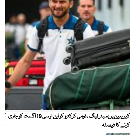
کیریبین پریمیئر لیگ ، قومی کرکٹرز کو این او سی 19 اگست کو جاری
آز
کرنے کا فیصلہ
چھی