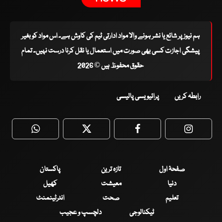
ہم نیوز پر شائع یا نشر ہونے والا مواد ادارتی ٹیم کی کاوش ہے۔ اس مواد کو بغیر
پیشگی اجازت کسی بھی صورت میں استعمال یا نقل کرنا درست نہیں۔ تمام
حقوق محفوظ ہیں © 2026
رابطہ کریں
پرائیویسی پالیسی
WhatsApp
Twitter
Facebook
Faceboo
صفحۂ اول
تازہ ترین
پاکستان
دنیا
معیشت
کھیل
تعلیم
صحت
انٹرٹینمنٹ
ٹیکنالوجی
دلچسپ و عجیب