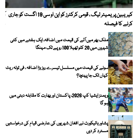
کیریبین پریمیئر لیگ ، قومی کرکٹرز کو این او سی 19 اگست کو جاری
آز
کرنے کا فیصلہ
چھی
ملک بھر میں آٹے کی قیمت میں اضافہ، ایک ہفتے میں کئی
شہروں میں 20 کلو تھیلا 100 روپے تک مہنگا
سونے کی قیمت میں مسلسل تیسرے روز بڑا اضافہ ، فی تولہ ریٹ
کہاں تک جا پہنچا؟
ویمنز ایشیا کپ 2026، پاکستان اور بھارت کا مقابلہ دبئی میں
ہو گا
پشاور ہائیکورٹ نے افغان شہریوں کی عارضی قیام کی درخواستیں
مسترد کر دیں