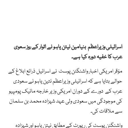
اسرائیلی وزیراعظم بنیامین نیتن یاہو نے اتوار کے روز سعوی
عرب کا خفیہ دورہ کیا ہے۔
مؤقر امریکی اخبار واشنگٹن پوسٹ نے اسرائیل ذرائع ابلاغ کے
حوالے بتایا ہے کہ اسرائیلی وزیراعظم نتین یاہو نے سعودی
عرب کے دورے کے دوران امریکی وزیر خارجہ مائیک پومپیو
کی موجودگی میں سعودی ولی عہد شہزادہ محمد بن سلمان
سے ملاقات کی۔
واشنگٹن پوسٹ کی رپورٹ کے مطابق نیتن یاہو اور شہزادہ