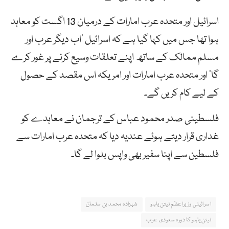
اسرائیل اور متحدہ عرب امارات کے درمیان 13 اگست کو معاہد
ہوا تھا جس میں کہا گیا ہے کہ اسرائیل ‘اب دیگر عرب اور
مسلم ممالک کے ساتھ اپنے تعلقات وسیع کرنے پر غور کرے
گا’ اور متحدہ عرب امارات اور امریکہ اس مقصد کے حصول
کے لیے کام کریں گے۔
فلسطینی صدر محمود عباس کے ترجمان نے معاہدے کو
غداری قرار دیتے ہوئے عندیہ دیا کہ متحدہ عرب امارات سے
فلسطین سے اپنا سفیر بھی واپس بلوا لے گا۔
اسرائیلی وزیراعظم نیتن یاہو
شہزادہ محمد بن سلمان
نیتن یاہو کا دورہ سعودی عرب