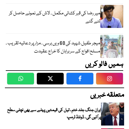
میر رضا کی قبر کشائی مکمل ، لاش کے نمونے حاصل کر
لئے گئے
میجر طفیل شہید کی 68 ویں برسی ، مزار پر دعائیہ تقریب ،
مسلح افواج کے سربراہان کا خراج عقیدت
ہمیں فالو کریں
WhatsApp
Twitter
Facebook
Faceboo
متعلقہ خبریں
ایران جنگ جلد ختم ، تیل کی قیمتیں پہلے سے بھی نچلی سطح
پر آئیں گی ، ڈونلڈ ٹرمپ