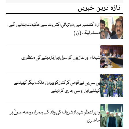
تازہ ترین خبریں
آزاد کشمیر میں دو تہائی اکثریت سے حکومت بنائیں گے ،
مسلم لیگ ( ن )
شہداء اور غازیوں کو سول ایوارڈز دینے کی منظوری
پی سی بی نے قومی کرکٹرز کو بیرون ملک لیگز کھیلنے
کیلئے این او سی جاری کر دیئے
وزیر اعظم شہباز شریف کی وفد کے ہمراہ روضہ رسولؐ پر
حاضری