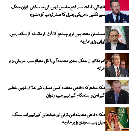
فضائی طاقت سے فتح حاصل نہیں کی جا سکتی ، ایران جنگ
سے نکلیں ، امریکی جنرل کا صدر ٹرمپ کو مشورہ
مسلمان متحد ہوں تو ہر چیلنج کا ڈٹ کر مقابلہ کر سکتے ہیں،
ایرانی وزیر خارجہ
امریکا ایران جنگ بندی معاہدہ آج یا کل متوقع ہے، امریکی وزیر
خزانہ
مکہ مشترکہ دفاعی معاہدہ کسی ملک کے خلاف نہیں، خطے
کے امن و استحکام کے لیے ہے، اردوان
مکہ دفاعی معاہدہ امن، ترقی اور خوشحالی کے لیے اہم سنگِ
میل ہے،سعودی وزیر خارجہ