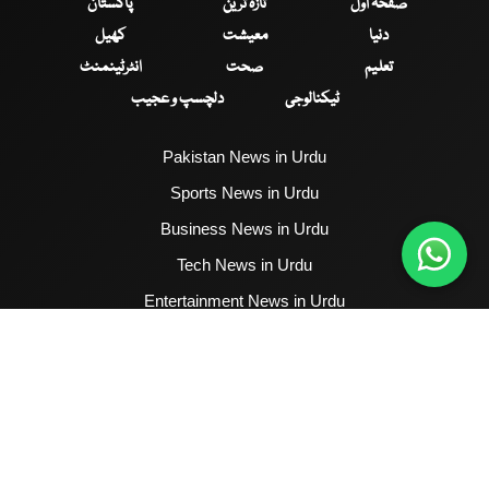
صفحۂ اول
تازہ ترین
پاکستان
دنیا
معیشت
کھیل
تعلیم
صحت
انٹرٹینمنٹ
ٹیکنالوجی
دلچسپ و عجیب
Pakistan News in Urdu
Sports News in Urdu
Business News in Urdu
Tech News in Urdu
Entertainment News in Urdu
Health News in Urdu
Hum News English
2017 - 2026 © All Copyrights Reserved