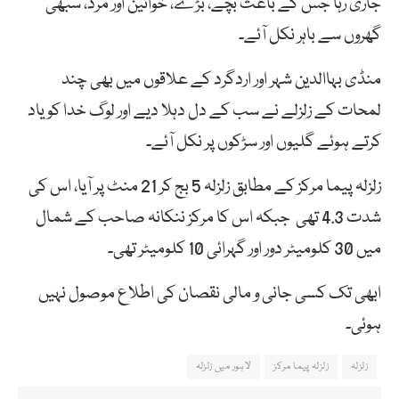
جاری رہا جس کے باعث بچے، بڑے، خواتین اور مرد، سبھی
گھروں سے باہر نکل آئے۔
منڈی بہاالدین شہر اور اردگرد کے علاقوں میں بھی چند
لمحات کے زلزلے نے سب کے دل دہلا دیے اور لوگ خدا کو یاد
کرتے ہوئے گلیوں اور سڑکوں پر نکل آئے۔
زلزلہ پیما مرکز کے مطابق زلزلہ 5 بج کر 21 منٹ پر آیا، اس کی
شدت 4.3 تھی جبکہ اس کا مرکز ننکانہ صاحب کے شمال
میں 30 کلومیٹر دور اور گہرائی 10 کلومیٹر تھی۔
ابھی تک کسی جانی و مالی نقصان کی اطلاع موصول نہیں
ہوئی۔
زلزلہ
زلزلہ پیما مرکز
لاہور میں زلزلہ