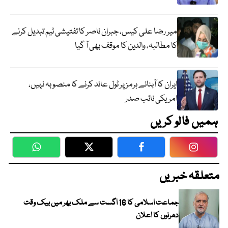
میر رضا علی کیس، جبران ناصر کا تفتیشی ٹیم تبدیل کرنے
کا مطالبہ، والدین کا موقف بھی آ گیا
ایران کا آبنائے ہرمز پر ٹول عائد کرنے کا منصوبہ نہیں،
امریکی نائب صدر
ہمیں فالو کریں
WhatsApp
Twitter
Facebook
Faceboo
متعلقہ خبریں
جماعت اسلامی کا 16 اگست سے ملک بھر میں بیک وقت
دھرنوں کا اعلان