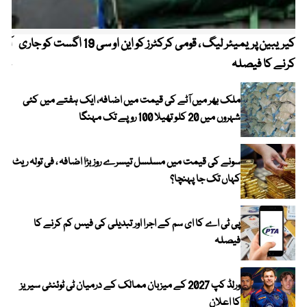
کیریبین پریمیئر لیگ ، قومی کرکٹرز کو این او سی 19 اگست کو جاری
آز
کرنے کا فیصلہ
چھی
ملک بھر میں آٹے کی قیمت میں اضافہ، ایک ہفتے میں کئی
شہروں میں 20 کلو تھیلا 100 روپے تک مہنگا
سونے کی قیمت میں مسلسل تیسرے روز بڑا اضافہ ، فی تولہ ریٹ
کہاں تک جا پہنچا؟
پی ٹی اے کا ای سم کے اجرا اور تبدیلی کی فیس کم کرنے کا
فیصلہ
ورلڈ کپ 2027 کے میزبان ممالک کے درمیان ٹی ٹوئنٹی سیریز
کا اعلان