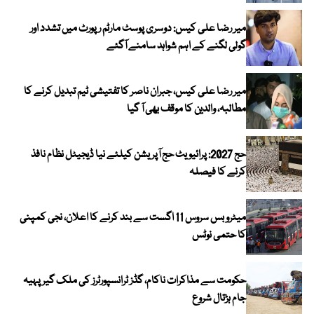
میر رضا علی کیس: دوسری پوسٹ مارٹم رپورٹ میں تشدد اور
گولی لگنے کے اہم شواہد سامنے آگئے
میر رضا علی کیس، جبران ناصر کا تفتیشی ٹیم تبدیل کرنے کا
مطالبہ، والدین کا موقف بھی آ گیا
حج 2027: پرائیویٹ حج آپریشن کیلئے نیا ڈیجیٹل نظام نافذ
کرنے کا فیصلہ
میٹرو بس سروس 11 اگست سے بند کرنے کا اعلان، نجی کمپنی
کا حتمی نوٹس
حکومت سے مذاکرات ناکام، گڈز ٹرانسپورٹرز کی ملک گیر پہیہ
جام ہڑتال شروع