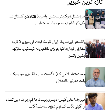
تازہ ترین خبریں
انٹرنیشنل نیوکلیئر سائنس اولمپیاڈ 2026، پاکستان نے
ایک گولڈ اور دو سلور میڈلز جیت لیے
پاکستان نے امریکا، ایران کو مذاکرات کی میز پر لا کر وہ
سفارتی کردار اداکیا جو بڑی طاقتیں نہ کرسکیں، ساؤتھ
ایشین وائسز
جماعت اسلامی کا 16 اگست سے ملک بھر میں بیک
وقت دھرنوں کا اعلان
میر رضا علی کیس: دوسری پوسٹ مارٹم رپورٹ میں تشدد
اور گولی لگنے کے اہم شواہد سامنے آگئے