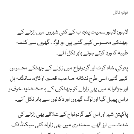
فوٹو: فائل
لاہور: لاہور سمیت پنجاب کے کئی شہروں میں زلزلے کے
جھٹکے محسوس کیے گئے ہیں اور لوگ گھروں سے کلمہ
طیبہ کا ورد کرتے ہوئے باہر نکل آئے۔
پتوکی، شاہ کوٹ اور گردونواح میں زلزلے کے جھٹکے محسوس
کیے گئے، اسی طرح ننکانہ صاحب، قصور، اوکاڑہ، سانگلہ ہل
اور جڑانوالہ میں بھی زلزلے کو جھٹکوں کے باعث شدید خوف و
ہراس پھیل گیا اور لوگ گھروں اور دکانوں سے باہر نکل آئے۔
پاکپتن شہر اور اس کے گردونواح کے علاقے بھی زلزلے کی
شدت سے لرز اٹھے، سمندری میں بھی زلزلہ کئی سیکنڈ تک