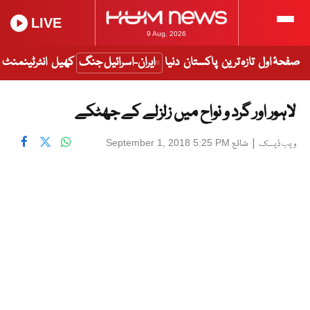
LIVE
9 Aug, 2026
صفحۂ اول
تازہ ترین
پاکستان
دنیا
ایران-اسرائیل جنگ
کھیل
انٹرٹینمنٹ
لاہور اور گرد و نواح میں زلزلے کے جھٹکے
|
شائع
September 1, 2018 5:25 PM
ویب ڈیسک