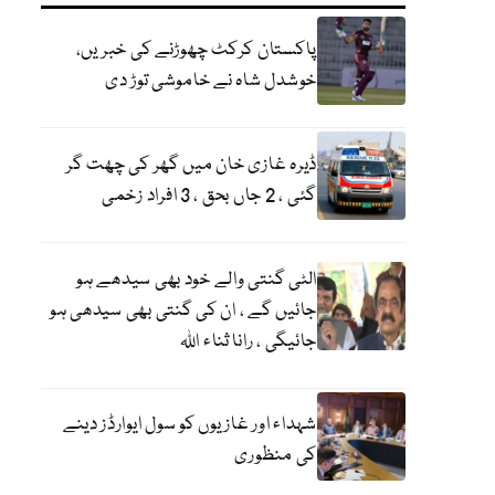
پاکستان کرکٹ چھوڑنے کی خبریں،
خوشدل شاہ نے خاموشی توڑ دی
ڈیرہ غازی خان میں گھر کی چھت گر
گئی ، 2 جاں بحق ، 3 افراد زخمی
الٹی گنتی والے خود بھی سیدھے ہو
جائیں گے ، ان کی گنتی بھی سیدھی ہو
جائیگی ، رانا ثناء اللہ
شہداء اور غازیوں کو سول ایوارڈز دینے
کی منظوری