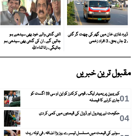
الٹی گنتی والے خود بھی سیدھے ہو
ڈیرہ غازی خان میں گھر کی چھت گر گئی
جائیں گے ، ان کی گنتی بھی سیدھی ہو
، 2 جاں بحق ، 3 افراد زخمی
جائیگی ، رانا ثناء اللہ
مقبول ترین خبریں
کیریبین پریمیئر لیگ ، قومی کرکٹرز کو این او سی 19 اگست کو
01
جاری کرنے کا فیصلہ
حکومت نے پیٹرول اور ڈیزل کی قیمتوں میں کمی کر دی
04
سونے کی قیمت میں مسلسل تیسرے روز بڑا اضافہ ، فی تولہ ریٹ