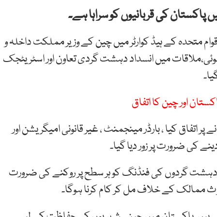
اکستان کی قربانیوں کو سراہا ہے۔
ام متحدہ کے ہیڈ کوارٹر میں چین کے وزیر مملکت داخلہ و
ئی،ملاقات میں انسداد دہشت گردی تعاون اور اسٹریٹجک
یا۔
کستان اور چین کا اتفاق
 پر اتفاق کیا ، بارڈر مینجمنٹ ، غیر قانونی امیگریشن اور
ے کی ضرورت پر زور دیا گیا۔
 کہ دہشت گردوں کی فنڈنگ کو ہر سطح پر روکنے کی ضرورت
 ممالک کے خلاف مل کر کام کرنا ہوگا۔
ہتے ہیں۔پاکستان میں چینی شہریوں کی حفاظت کے لیے