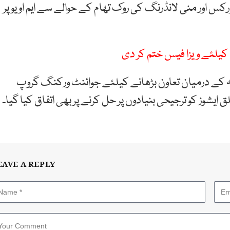
 ورکس اور منی لانڈرنگ کی روک تھام کے حوالے سے ایم او یو پر
یلئے ویزا فیس ختم کر دی
لہ کے درمیان تعاون بڑھانے کیلئے جوائنٹ ورکنگ گروپ
ایشوز کو ترجیحی بنیادوں پر حل کرنے پر بھی اتفاق کیا گیا۔
EAVE A REPLY