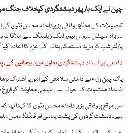
چین نے ایک بار پھر دہشتگردی کیخلاف جنگ میں پ
تفصیلات کے مطابق وفاقی وزیرداخلہ محسن نقوی کی اقو
سربراہ اسپشل سروس بیورو لنگ ژیفینگ سے ملاقات ہو
پارٹنر شپ کو مزید مستحکم بنانے کے عزم کا اعادہ کیا گ
دفاعی اور انسداد دہشتگردی تعاون مزید بڑھائیں گے ، پا
پاک چین وزراء نے داخلی سلامتی کے امور پر اشتراک بڑھانے
انسداد منشیات کے حوالے سے باہمی معاونت کو فروغ دین
اس موقع پر وفاقی وزیر داخلہ محسن نقوی کا کہنا تھا
ہے۔ دہشت گردوں کی پشت پناہی اور فنڈنگ میں ملوث
چین کے ساتھ سیکیورٹی تعاون کو مزید آگے بڑھانا چا