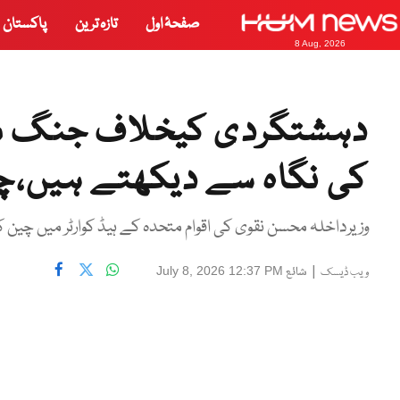
صفحۂ اول
تازہ ترین
پاکستان
8 Aug, 2026
دہشتگردی کیخلاف جنگ میں 
کی نگاہ سے دیکھتے ہیں،چ
وزیرداخلہ محسن نقوی کی اقوام متحدہ کے ہیڈ کوارٹر میں چ
|
شائع
July 8, 2026 12:37 PM
ویب ڈیسک