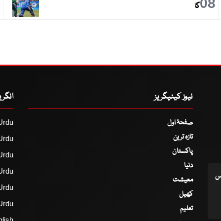
9
08
گا
نیوز کیٹیگریز
انگر
صفحۂ اول
Urdu
تازہ ترین
Urdu
پاکستان
Urdu
دنیا
Urdu
اس
معیشت
Urdu
کھیل
Urdu
تعلیم
lish