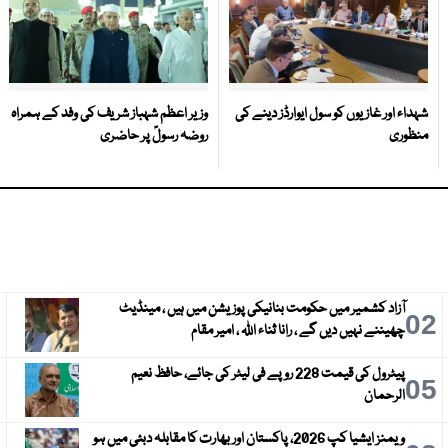
شہداء اور غازیوں کو سول ایوارڈز دینے کی
وزیر اعظم شہباز شریف کی وفد کے ہمراہ
منظوری
روضہ رسولؐ پر حاضری
آزاد کشمیر میں حکومت بنانیکی پوزیشن میں ہیں ، مینڈیٹ
3
02
چھیننے نہیں دیں گے ، رانا ثناء اللہ ، امیر مقام
پیٹرول کی قیمت 228 روپے فی لیٹر کی جائے، حافظ نعیم
6
05
الرحمان
ویمنز ایشیا کپ 2026، پاکستان اور بھارت کا مقابلہ دبئی میں ہو