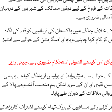
قات کے فروغ کے لیے دونوں ممالک کے شہریوں کے درمیان
 آسانی ضروری ہے۔
ے خلاف جنگ میں پاکستان کی قربانیوں کو قدر کی نگاہ
کام کرنا چاہئے۔​ویزہ اور امیگریشن کے حوالے سے ایشوز
یکن اس کیلئے اندرونی استحکام ضروری ہے، چینی وزیر
کے حوالے سے مؤثر روابط اور پولیس ٹریننگ کیلئے باہمی
ہ محسن نقوی اور ان کے سری لنکن ہم منصب آنند وجے پالا کے
 والی ملاقات کے دوران طے پایا۔
ر کرنے والے مسافروں کی روک تھام کیلئے اشتراک کار بڑھانے