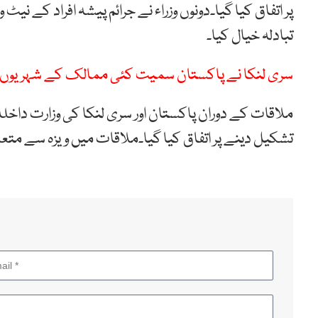
پر اتفاق کیا گیا۔دونوں وزراء نے جرائم پیشہ افراد کے نیٹ
تبادلہ خیال کیا۔
سری لنکا نے پاکستان سمیت کئی ممالک کے شہریوں ک
ملاقات کے دوران پاکستان اور سری لنکا کی وزارت داخ
تشکیل دینے پر اتفاق کیا گیا۔ملاقات میں ویزہ سے متعلق 