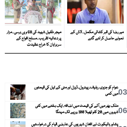
میر رضا کی قبر کشائی مکمل ، لاش کے
میجر طفیل شہید کی 68 ویں برسی ، مزار
نمونے حاصل کر لئے گئے
پر دعائیہ تقریب ، مسلح افواج کے
سربراہان کا خراج عقیدت
عوام کو جزوی ریلیف، پیٹرول، ڈیزل اور مٹی کے تیل کی قیمتوں
0
میں کمی
ملک بھر میں آٹے کی قیمت میں اضافہ، ایک ہفتے میں کئی
0
شہروں میں 20 کلو تھیلا 100 روپے تک مہنگا
پشاور ہائیکورٹ نے افغان شہریوں کی عارضی قیام کی درخواستیں