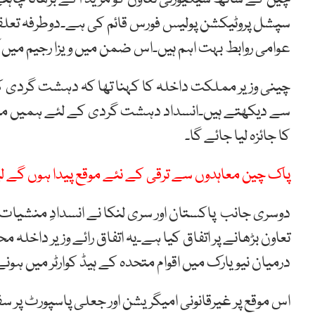
سپشل پروٹیکشن پولیس فورس قائم کی ہے۔​دوطرفہ تعل
عوامی روابط بہت اہم ہیں۔اس ضمن میں ویزا رجیم میں
چینی وزیر مملکت داخلہ کا کہنا تھا کہ دہشت گردی ک
سے دیکھتے ہیں۔انسداد دہشت گردی کے لئے ہمیں مل کر 
کا جائزہ لیا جائے گا۔
پاک چین معاہدوں سے ترقی کے نئے موقع پیدا ہوں گے ل
دوسری جانب پاکستان اور سری لنکا نے انسدادِ منشیات 
تعاون بڑھانے پر اتفاق کیا ہے۔یہ اتفاق رائے وزیر داخل
درمیان نیویارک میں اقوام متحدہ کے ہیڈ کوارٹر میں ہونے
اس موقع پر غیرقانونی امیگریشن اور جعلی پاسپورٹ پر سف