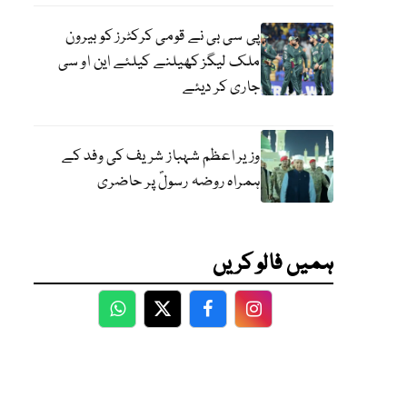
پی سی بی نے قومی کرکٹرز کو بیرون
ملک لیگز کھیلنے کیلئے این او سی
جاری کر دیئے
وزیر اعظم شہباز شریف کی وفد کے
ہمراہ روضہ رسولؐ پر حاضری
ہمیں فالو کریں
WhatsApp
Twitter
Facebook
Facebook