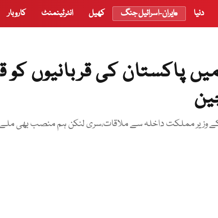
دنیا
ایران-اسرائیل جنگ
کھیل
انٹرٹینمنٹ
کاروبار
پاکستان کی قربانیوں کو ق
ین
ین کے وزیر مملکت داخلہ سے ملاقات،سری لنکن ہم منصب بھی ملے