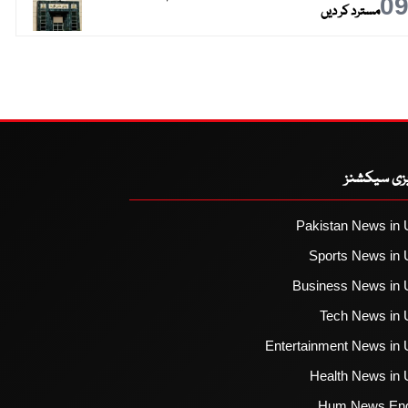
0
مسترد کر دیں
یزی سیکشنز
Pakistan News in 
Sports News in 
Business News in 
Tech News in 
Entertainment News in 
Health News in 
Hum News Eng