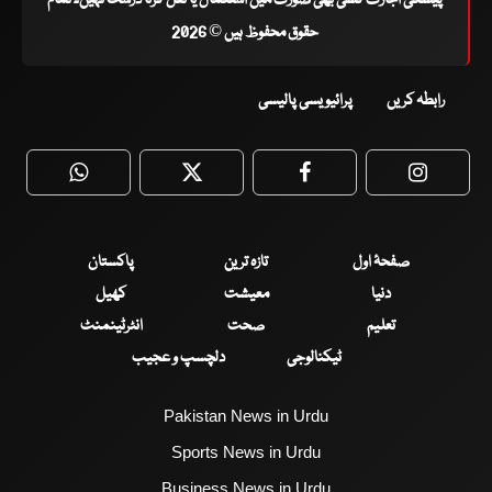
حقوق محفوظ ہیں © 2026
رابطہ کریں
پرائیویسی پالیسی
WhatsApp
Twitter
Facebook
Faceboo
صفحۂ اول
تازہ ترین
پاکستان
دنیا
معیشت
کھیل
تعلیم
صحت
انٹرٹینمنٹ
ٹیکنالوجی
دلچسپ و عجیب
Pakistan News in Urdu
Sports News in Urdu
Business News in Urdu