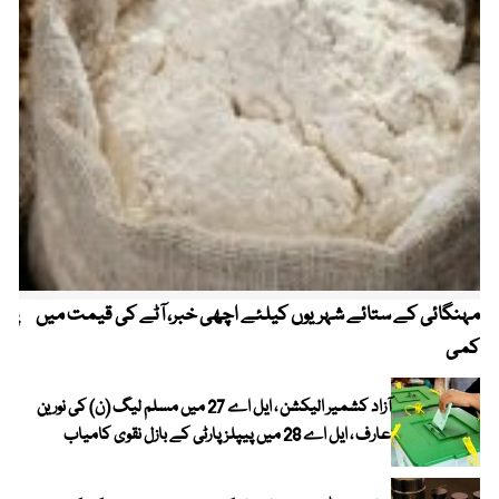
مہنگائی کے ستائے شہریوں کیلئے اچھی خبر، آٹے کی قیمت میں
پیٹ
کمی
آزاد کشمیر الیکشن ، ایل اے 27 میں مسلم لیگ (ن) کی نورین
عارف ، ایل اے 28 میں پیپلز پارٹی کے بازل نقوی کامیاب