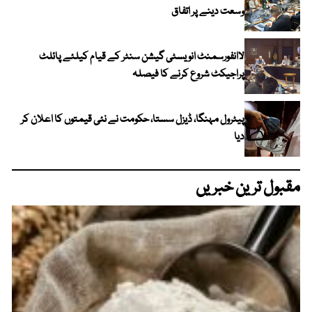
وسعت دینے پر اتفاق
لاانفورسمنٹ انویسٹی گیشن سنٹر کے قیام کیلئے پائلٹ
پراجیکٹ شروع کرنے کا فیصلہ
پیٹرول مہنگا، ڈیزل سستا، حکومت نے نئی قیمتوں کا اعلان کر
دیا
مقبول ترین خبریں