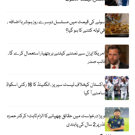
سونے کی قیمت میں مسلسل دوسرے روز ہوشربا اضافہ ،
فی تولہ کتنے کا ہو گیا؟
امریکا ایران سے نمٹنے کیلئے ہر ہتھیار استعمال کرے گا،
نائب صدر
پاکستان کیخلاف ٹیسٹ سیریز ، انگلینڈ کا 16 رکنی اسکواڈ
سامنے آ گیا
ویزا درخواست میں حقائق چھپانےکا الزام ثابت؛ کرکٹر حمزہ
نذر پر 2 سال کی پابندی