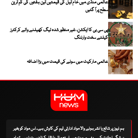
عالمی منڈی میں خام تیل کی قیمتیں تین ہفتوں کی کم ترین
سطح پر آ گئیں
پی سی بی کا ایکشن، غیر منظور شدہ لیگ کھیلنے والے کرکٹرز
کیلئے سخت وارننگ
عالمی مارکیٹ میں سونے کی قیمت میں بڑا اضافہ
ہم نیوز پر شائع یا نشر ہونے والا مواد ادارتی ٹیم کی کاوش ہے۔ اس مواد کو بغیر
پیشگی اجازت کسی بھی صورت میں استعمال یا نقل کرنا درست نہیں۔ تمام