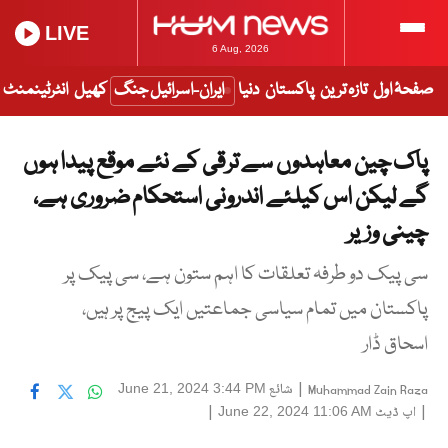
LIVE
6 Aug, 2026
صفحۂ اول
تازہ ترین
پاکستان
دنیا
ایران-اسرائیل جنگ
کھیل
انٹرٹینمنٹ
پاک چین معاہدوں سے ترقی کے نئے موقع پیدا ہوں
گے لیکن اس کیلئے اندرونی استحکام ضروری ہے،
چینی وزیر
سی پیک دو طرفہ تعلقات کا اہم ستون ہے، سی پیک پر
پاکستان میں تمام سیاسی جماعتیں ایک پیج پر ہیں،
اسحاق ڈار
|
شائع
June 21, 2024 3:44 PM
Muhammad Zain Raza
|
اپ ڈیٹ
|
June 22, 2024 11:06 AM