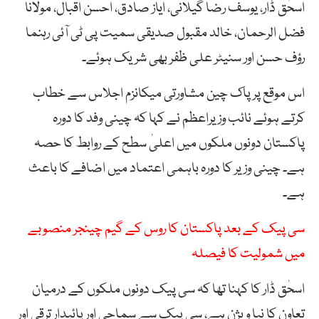
اسحٰق ڈار، یوسف رضا گیلانی، ایاز صادق، احسن اقبال، مولانا
فضل الرحمان، خالد مقبول صدیقی سمیت پی ٹی آئی رہنما
رؤف حسن اور سنیٹر علی ظفر بھی شریک ہوئے۔
اس موقع پر پاک چین مشاورتی میکانزم اجلاس سے خطاب
کرتے ہوئے نائب وزیراعظم نے کہا کہ چینی وفد کا دورہ
پاکستان دونوں ملکوں میں اعلیٰ سطح کے روابط کا حصہ
ہے۔ چینی وزیر کا دورہ باہمی اعتماد میں اضافے کا باعث
ہے۔
سی پیک کے بعد پاکستان کا روس کے گیم چینجر منصوبے
میں شمولیت کا فیصلہ
اسحٰق ڈار کا کہنا تھا کہ سی پیک دونوں ملکوں کے درمیان
تعاون کا نیا ویژن ہے، سی پیک سے سماجی اور پائیدار ترقی اور