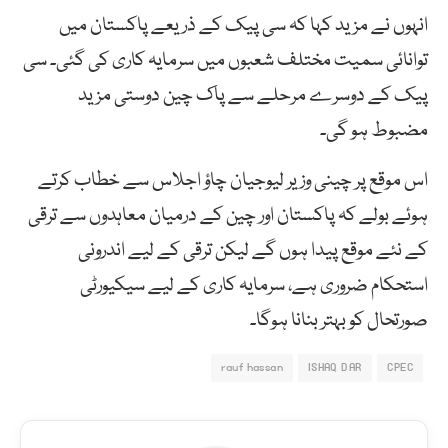
انہوں نے مزید کہا کہ سی پیک کے ذریعے پاکستان میں
توانائی سمیت مختلف شعبوں میں سرمایہ کاری کی گئی۔ سی
پیک کے دوسرے مرحلے سے پاک چین دوستی مزید
مضبوط ہو گی۔
اس موقع پر چینی وزیر لیوجیان چاؤ اجلاس سے خطاب کرتے
ہوئے بولے کہ پاکستان اور چین کے درمیان معاہدوں سے ترقی
کے نئے موقع پیدا ہوں گے لیکن ترقی کے لیے اندرونی
استحکام ضروری ہے، سرمایہ کاری کے لیے سیکیورٹی
صورتحال کو بہتر بنانا ہوگا۔
rauf hassan
ISHAQ DAR
CPEC