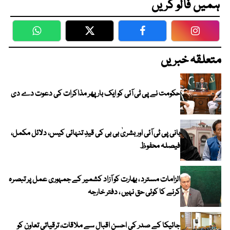
ہمیں فالو کریں
WhatsApp
Twitter
Facebook
Faceboo
متعلقہ خبریں
حکومت نے پی ٹی آئی کو ایک بارپھر مذاکرات کی دعوت دے دی
بانی پی ٹی آئی اور بشریٰ بی بی کی قیدِ تنہائی کیس، دلائل مکمل،
فیصلہ محفوظ
الزامات مسترد ، بھارت کو آزاد کشمیر کے جمہوری عمل پر تبصرہ
کرنے کا کوئی حق نہیں ، دفتر خارجہ
جائیکا کے صدر کی احسن اقبال سے ملاقات، ترقیاتی تعاون کو