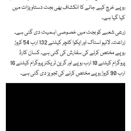
روپے خرچ کیے جانے کا انکشاف بھی بجٹ دستاویزات میں
کیا گیا ہے۔
زرعی شعبے کو بجٹ میں خصوصی اہمیت دی گئی ہے۔
زراعت، لائیو اسٹاک اور ایکوا کلچر کیلئے 132 ارب 54 کروڑ
روپے مختص کرنے کی سفارش کی گئی ہے۔ کسان کارڈ
پروگرام کیلئے 10 ارب روپے اور گرین ٹریکٹر پروگرام کیلئے 16
ارب 90 کروڑ روپے مختص کرنے کی تجویز دی گئی ہے۔