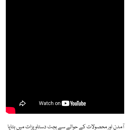
آمدن اور محصولات کے حوالے سے بجٹ دستاویزات میں بتایا