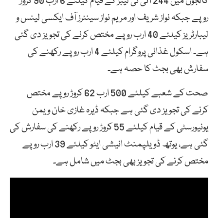
کالجوں میں 244 آئی ٹی لیبز کے قیام کیلئے 6 ارب 90 کروڑ
روپے جبکہ نواز شریف اور مریم نواز سینٹرز آف ایکسی لینس و
لیبارٹریز کیلئے 40 ارب روپے مختص کرنے کی تجویز دی گئی
ہے۔ اسکول غذائی پروگرام کیلئے 4 ارب روپے رکھنے کی
سفارش بھی بجٹ کا حصہ ہے۔
صحت کے شعبے کیلئے 500 ارب 62 کروڑ روپے مختص
کرنے کی تجویز دی گئی ہے جبکہ ڈیرہ غازی خان ویمن
یونیورسٹی کے قیام کیلئے 55 کروڑ روپے رکھنے کی سفارش کی
گئی ہے، یوتھ ڈویلپمنٹ انیشی ایٹو کیلئے 39 ارب روپے
مختص کرنے کی تجویز بھی بجٹ میں شامل ہے۔