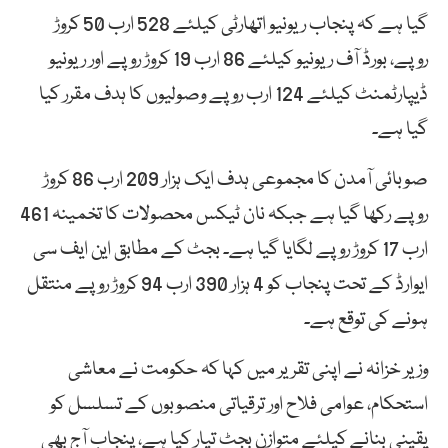
گیا ہے کہ پنجاب ریونیو اتھارٹی کیلئے 528 ارب 50 کروڑ
روپے، بورڈ آف ریونیو کیلئے 86 ارب 19 کروڑ روپے اور ریونیو
ڈیپارٹمنٹ کیلئے 124 ارب روپے وصولیوں کا ہدف مقرر کیا
گیا ہے۔
صوبائی آمدن کا مجموعی ہدف ایک ہزار 209 ارب 86 کروڑ
روپے رکھا گیا ہے جبکہ نان ٹیکس محصولات کا تخمینہ 461
ارب 17 کروڑ روپے لگایا گیا ہے۔ بجٹ کے مطابق این ایف سی
ایوارڈ کے تحت پنجاب کو 4 ہزار 390 ارب 94 کروڑ روپے منتقل
ہونے کی توقع ہے۔
وزیر خزانہ نے اپنی تقریر میں کہا کہ حکومت نے معاشی
استحکام، عوامی فلاح اور ترقیاتی منصوبوں کے تسلسل کو
یقینی بنانے کیلئے متوازن بجٹ تیار کیا ہے، پنجاب آج بھی