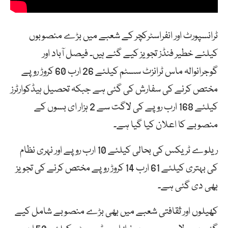
ٹرانسپورٹ اور انفراسٹرکچر کے شعبے میں بڑے منصوبوں
کیلئے خطیر فنڈز تجویز کیے گئے ہیں۔ فیصل آباد اور
گوجرانوالہ ماس ٹرانزٹ سسٹم کیلئے 26 ارب 60 کروڑ روپے
مختص کرنے کی سفارش کی گئی ہے جبکہ تحصیل ہیڈکوارٹرز
کیلئے 168 ارب روپے کی لاگت سے 2 ہزار ای بسوں کے
منصوبے کا اعلان کیا گیا ہے۔
ریلوے ٹریکس کی بحالی کیلئے 10 ارب روپے اور نہری نظام
کی بہتری کیلئے 61 ارب 14 کروڑ روپے مختص کرنے کی تجویز
بھی دی گئی ہے۔
کھیلوں اور ثقافتی شعبے میں بھی بڑے منصوبے شامل کیے