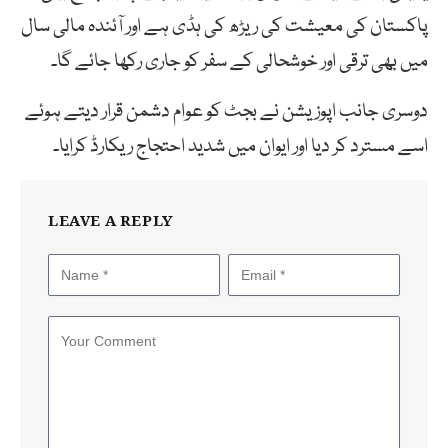
پاکستان کی معیشت کی ریڑھ کی ہڈی ہے اور آئندہ مالی سال
میں بھی ترقی اور خوشحالی کے سفر کو جاری رکھا جائے گا۔
دوسری جانب اپوزیشن نے بجٹ کو عوام دشمن قرار دیتے ہوئے
اسے مسترد کر دیا اور ایوان میں شدید احتجاج ریکارڈ کرایا۔
LEAVE A REPLY