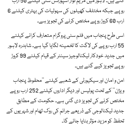
گئے ہیں۔ لاہور میں مریم نواز اسپورٹس سٹی کیلئے 50 ارب
روپے جبکہ مختلف کھیلوں کی سہولیات کی بہتری کیلئے 6
ارب 60 کروڑ روپے مختص کرنے کی تجویز ہے۔
اسی طرح پنجاب میں فلم سٹی پروگرام متعارف کرانے کیلئے
55 ارب روپے کی لاگت کا تخمینہ لگایا گیا ہے۔ شاہدرہ لاہور
میں جدید خودکار ٹیکنالوجیز سینٹر کے قیام کیلئے 99 کروڑ
روپے تجویز کیے گئے ہیں۔
امن و امان اور سیکیورٹی کے شعبے کیلئے ’’محفوظ پنجاب
ویژن‘‘ کے تحت پولیس اور دیگر اداروں کیلئے 252 ارب روپے
مختص کرنے کی تجویز دی گئی ہے۔ حکومت کے مطابق
جدید ٹیکنالوجی کے ذریعے جرائم کی روک تھام اور شہریوں کے
تحفظ کو مزید مؤثر بنایا جائے گا۔