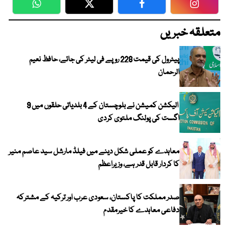
WhatsApp
Twitter
Facebook
Faceboo
متعلقہ خبریں
پیٹرول کی قیمت 228 روپے فی لیٹر کی جائے، حافظ نعیم
الرحمان
الیکشن کمیشن نے بلوچستان کے 4 بلدیاتی حلقوں میں 9
اگست کی پولنگ ملتوی کردی
معاہدے کو عملی شکل دینے میں فیلڈ مارشل سید عاصم منیر
کا کردار قابل قدر ہے، وزیراعظم
صدر مملکت کا پاکستان، سعودی عرب اور ترکیہ کے مشترکہ
دفاعی معاہدے کا خیرمقدم