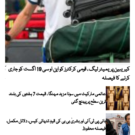
کیریبین پریمیئر لیگ ، قومی کرکٹرز کو این او سی 19 اگست کو جاری
آز
کرنے کا فیصلہ
چھی
عالمی مارکیٹ میں سونا مزید مہنگا ، قیمت 7 ہفتوں کی بلند
ترین سطح پر پہنچ گئی
بانی پی ٹی آئی اور بشریٰ بی بی کی قیدِ تنہائی کیس، دلائل مکمل،
فیصلہ محفوظ