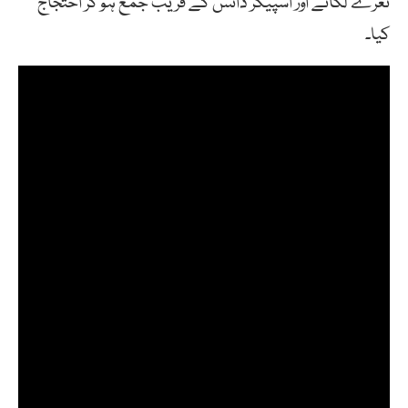
نعرے لگائے اور اسپیکر ڈائس کے قریب جمع ہو کر احتجاج
کیا۔