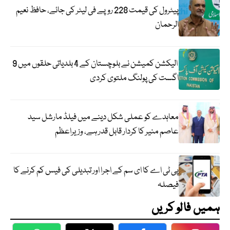
پیٹرول کی قیمت 228 روپے فی لیٹر کی جائے، حافظ نعیم
الرحمان
الیکشن کمیشن نے بلوچستان کے 4 بلدیاتی حلقوں میں 9
اگست کی پولنگ ملتوی کردی
معاہدے کو عملی شکل دینے میں فیلڈ مارشل سید
عاصم منیر کا کردار قابل قدر ہے، وزیراعظم
پی ٹی اے کا ای سم کے اجرا اور تبدیلی کی فیس کم کرنے کا
فیصلہ
ہمیں فالو کریں