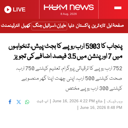
LIVE
8 Aug, 2026
صفحۂ اول
تازہ ترین
پاکستان
دنیا
ایران-اسرائیل جنگ
کھیل
انٹرٹینمنٹ
پنجاب کا 5903 ارب روپے کا بجٹ پیش، تنخواہوں
میں 7 اور پنشن میں 3.5 فیصد اضافے کی تجویز
752 ارب روپے کا ترقیاتی پروگرام، تعلیم کیلئے 750 ارب،
صحت کیلئے 500 ارب، اپنی چھت اپنا گھر منصوبے
کیلئے 300 ارب روپے مختص
|
شائع
|
اپ ڈیٹ
June 16, 2026 4:22 PM
ویب ڈیسک
|
June 16, 2026 8:48 PM