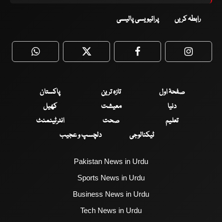
رابطہ کریں
پرائیویسی پالیسی
WhatsApp
Twitter
Facebook
Faceboo
صفحۂ اول
تازہ ترین
پاکستان
دنیا
معیشت
کھیل
تعلیم
صحت
انٹرٹینمنٹ
ٹیکنالوجی
دلچسپ و عجیب
Pakistan News in Urdu
Sports News in Urdu
Business News in Urdu
Tech News in Urdu