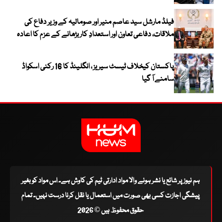
فیلڈ مارشل سید عاصم منیر اور صومالیہ کے وزیر دفاع کی
ملاقات، دفاعی تعاون اور استعدادِ کار بڑھانے کے عزم کا اعادہ
پاکستان کیخلاف ٹیسٹ سیریز ، انگلینڈ کا 16 رکنی اسکواڈ
سامنے آ گیا
ہم نیوز پر شائع یا نشر ہونے والا مواد ادارتی ٹیم کی کاوش ہے۔ اس مواد کو بغیر
پیشگی اجازت کسی بھی صورت میں استعمال یا نقل کرنا درست نہیں۔ تمام
حقوق محفوظ ہیں © 2026