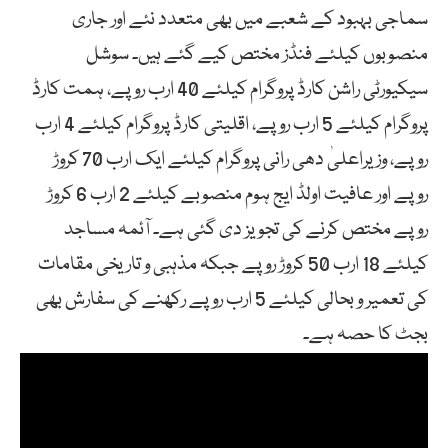
سماجی بہبود کے شعبے میں بھی متعدد نئے اور جاری
منصوبوں کیلئے فنڈز مختص کیے گئے ہیں۔ سوشل
سیکیورٹی راشن کارڈ پروگرام کیلئے 40 ارب روپے، ہمت کارڈ
پروگرام کیلئے 5 ارب روپے، اقلیتی کارڈ پروگرام کیلئے 4 ارب
روپے، وزیراعلیٰ دھی رانی پروگرام کیلئے ایک ارب 70 کروڑ
روپے اور عافیت اولڈ ایج ہوم منصوبے کیلئے 2 ارب 6 کروڑ
روپے مختص کرنے کی تجویز دی گئی ہے۔ آئمہ مساجد
کیلئے 18 ارب 50 کروڑ روپے جبکہ مذہبی و تاریخی مقامات
کی تعمیر و بحالی کیلئے 5 ارب روپے رکھنے کی سفارش بھی
بجٹ کا حصہ ہے۔