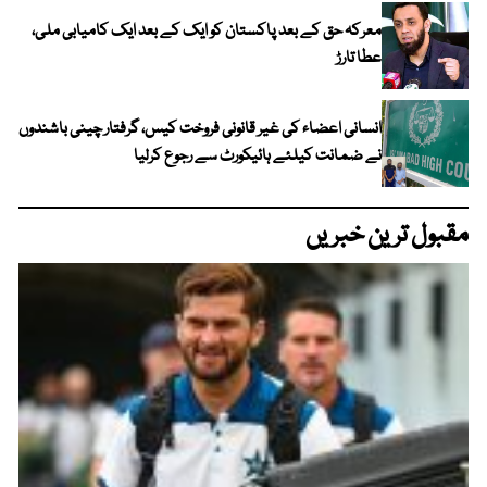
معرکہ حق کے بعد پاکستان کو ایک کے بعد ایک کامیابی ملی،
عطا تارڑ
انسانی اعضاء کی غیر قانونی فروخت کیس، گرفتار چینی باشندوں
نے ضمانت کیلئے ہائیکورٹ سے رجوع کرلیا
مقبول ترین خبریں