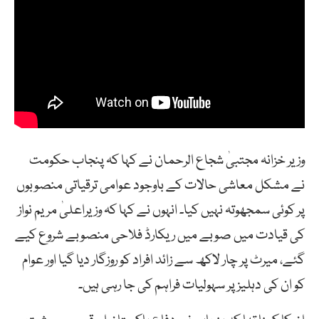
وزیر خزانہ مجتبیٰ شجاع الرحمان نے کہا کہ پنجاب حکومت
نے مشکل معاشی حالات کے باوجود عوامی ترقیاتی منصوبوں
پر کوئی سمجھوتہ نہیں کیا۔ انہوں نے کہا کہ وزیراعلیٰ مریم نواز
کی قیادت میں صوبے میں ریکارڈ فلاحی منصوبے شروع کیے
گئے، میرٹ پر چار لاکھ سے زائد افراد کو روزگار دیا گیا اور عوام
کو ان کی دہلیز پر سہولیات فراہم کی جا رہی ہیں۔