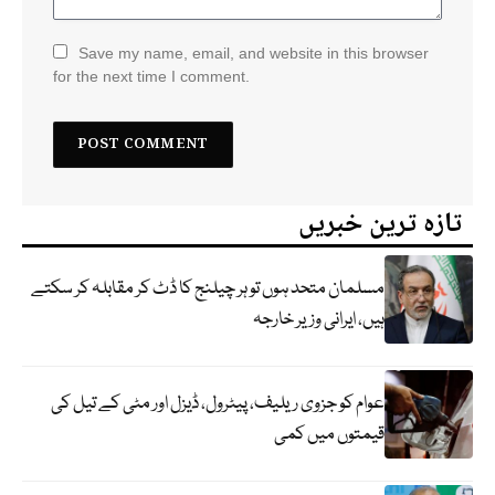
Save my name, email, and website in this browser
for the next time I comment.
تازہ ترین خبریں
مسلمان متحد ہوں تو ہر چیلنج کا ڈٹ کر مقابلہ کر سکتے
ہیں، ایرانی وزیر خارجہ
عوام کو جزوی ریلیف، پیٹرول، ڈیزل اور مٹی کے تیل کی
قیمتوں میں کمی