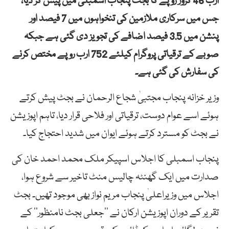
ارب 46 کروڑ روپے کا بجٹ پنجاب اسمبلی میں پیش کر دیا،
جس میں سرکاری ملازمین کی تنخواہوں میں 7 فیصد اور
پنشن میں 3.5 فیصد اضافے کی تجویز دی گئی ہے جبکہ
صوبے کے ترقیاتی پروگرام کیلئے 752 ارب روپے مختص کرنے
کی سفارش کی گئی ہے۔
وزیر خزانہ پنجاب مجتبیٰ شجاع الرحمان نے بجٹ پیش کرتے
ہوئے اسے عوام دوست، ترقیاتی اور فلاحی قرار دیا، تاہم اپوزیشن
نے بجٹ کو مسترد کرتے ہوئے ایوان میں شدید احتجاج کیا۔
پنجاب اسمبلی کا اجلاس اسپیکر ملک محمد احمد خان کی
صدارت میں ایک گھنٹہ چالیس منٹ تاخیر سے شروع ہوا،
اجلاس میں وزیراعلیٰ پنجاب مریم نواز بھی موجود تھیں۔ بجٹ
تقریر کے دوران اپوزیشن ارکان نے ’’جعلی بجٹ نامنظور‘‘ کے