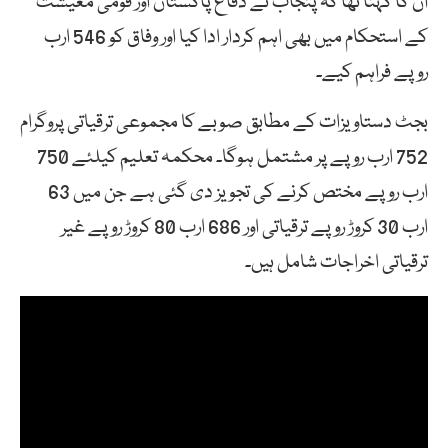
ان کا کہنا تھا کہ پنجاب نے دفاع پاکستان اور قومی معیشت
کے استحکام میں بھی اہم کردار ادا کیا اور وفاق کو 546 ارب
روپے فراہم کیے۔
بجٹ دستاویزات کے مطابق صوبے کا مجموعی ترقیاتی پروگرام
752 ارب روپے پر مشتمل ہوگا۔ محکمہ تعلیم کیلئے 750
ارب روپے مختص کرنے کی تجویز دی گئی ہے جن میں 63
ارب 30 کروڑ روپے ترقیاتی اور 686 ارب 80 کروڑ روپے غیر
ترقیاتی اخراجات شامل ہیں۔