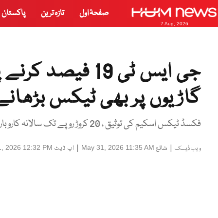
صفحۂ اول
تازہ ترین
پاکستان
7 Aug, 2026
جی ایس ٹی 19 فیصد
گاڑیوں پر بھی ٹیکس بڑھانے
فکسڈ ٹیکس اسکیم کی توثیق ، 20 کروڑ روپے تک سالانہ کاروبار والے ریٹیلرز 25 ہزار روپے مقررہ ٹیکس ادا کریں گے
|
شائع
|
اپ ڈیٹ
1, 2026 12:32 PM
May 31, 2026 11:35 AM
ویب ڈیسک