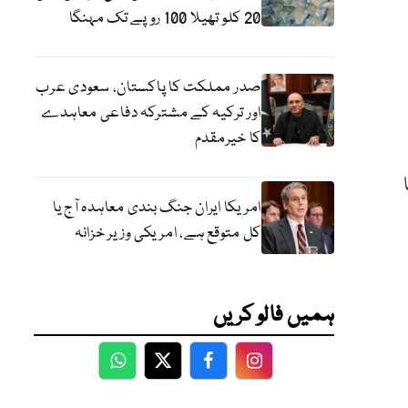
20 کلو تھیلا 100 روپے تک مہنگا
صدر مملکت کا پاکستان، سعودی عرب
اور ترکیہ کے مشترکہ دفاعی معاہدے
کا خیرمقدم
بڑھا
امریکا ایران جنگ بندی معاہدہ آج یا
کل متوقع ہے، امریکی وزیر خزانہ
ہمیں فالو کریں
WhatsApp
Twitter
Facebook
Facebook