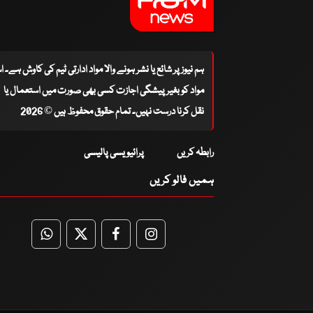
ہم نیوز پر شائع یا نشر ہونے والا مواد ادارتی ٹیم کی کاوش ہے۔ 
مواد کو بغیر پیشگی اجازت کسی بھی صورت میں استعمال یا
نقل کرنا درست نہیں۔ تمام حقوق محفوظ ہیں © 2026
رابطہ کریں
پرائیویسی پالیسی
ہمیں فالو کریں
WhatsApp
Twitter
Facebook
Facebook