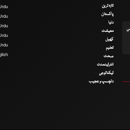
تازہ ترین
Urdu
پاکستان
Urdu
دنیا
Urdu
اس
معیشت
Urdu
کھیل
Urdu
تعلیم
lish
صحت
انٹرٹینمنٹ
ٹیکنالوجی
دلچسپ و عجیب