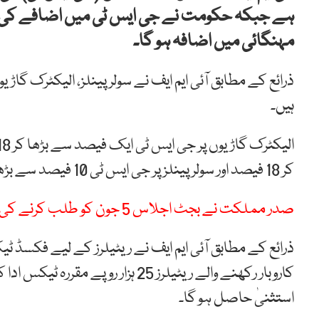
ہے جبکہ حکومت نے جی ایس ٹی میں اضافے کی ت
مہنگائی میں اضافہ ہو گا۔
ذرائع کے مطابق آئی ایم ایف نے سولر پینلز، الیکٹرک گاڑی
ہیں۔
کر 18 فیصد اور سولر پینلز پر جی ایس ٹی 10 فیصد سے بڑھا کر 18 فیصد کیے جانے کی تجویز زیر غور ہے۔
صدر مملکت نے بجٹ اجلاس 5 جون کو طلب کرنے کی منظوری دیدی
کاروبار رکھنے والے ریٹیلرز 25 ہزا
استثنیٰ حاصل ہو گا۔