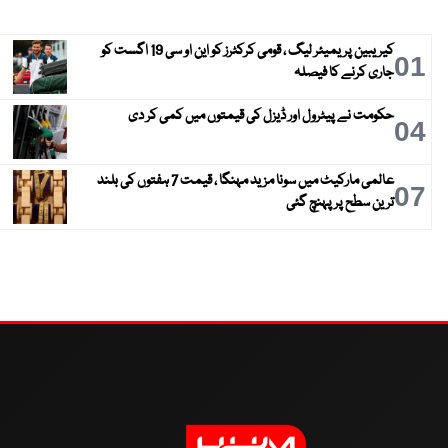
کیریبین پریمیئر لیگ ، قومی کرکٹرز کو این او سی 19 اگست کو
01
جاری کرنے کا فیصلہ
حکومت نے پیٹرول اور ڈیزل کی قیمتوں میں کمی کر دی
04
عالمی مارکیٹ میں سونا مزید مہنگا ، قیمت 7 ہفتوں کی بلند
07
ترین سطح پر پہنچ گئی