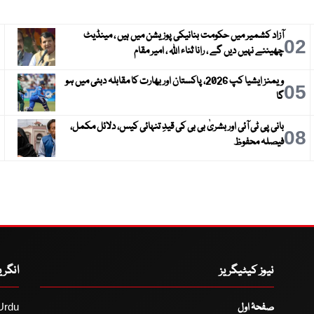
آزاد کشمیر میں حکومت بنانیکی پوزیشن میں ہیں ، مینڈیٹ
3
02
چھیننے نہیں دیں گے ، رانا ثناء اللہ ، امیر مقام
ویمنز ایشیا کپ 2026، پاکستان اور بھارت کا مقابلہ دبئی میں ہو
6
05
گا
بانی پی ٹی آئی اور بشریٰ بی بی کی قیدِ تنہائی کیس، دلائل مکمل،
9
08
فیصلہ محفوظ
نیوز کیٹیگریز
انگر
صفحۂ اول
Urdu