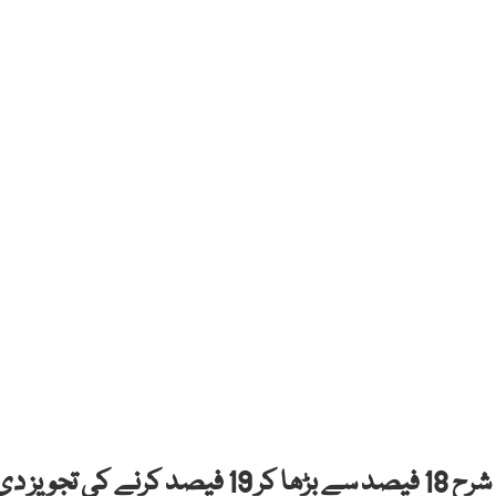
آئی ایم ایف نے جنرل سیلز ٹیکس (جی ایس ٹی) کی شرح 18 فیصد سے بڑھا کر 19 فیصد کرنے کی تجویز 