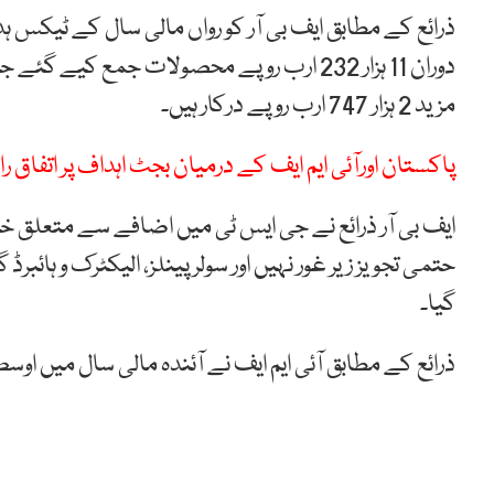
مزید 2 ہزار 747 ارب روپے درکار ہیں۔
پاکستان اورآئی ایم ایف کے درمیان بجٹ اہداف پر اتفاق را
ایف بی آر ذرائع نے جی ایس ٹی میں اضافے سے متعلق خب
حتمی تجویز زیر غور نہیں اور سولر پینلز، الیکٹرک و ہائب
گیا۔
ذرائع کے مطابق آئی ایم ایف نے آئندہ مالی سال میں اوسط مہنگائی کی شرح 8.4 فیص