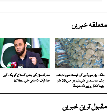
متعلقہ خبریں
معرکہ حق کے بعد پاکستان کو ایک کے
ملک بھر میں آٹے کی قیمت میں اضافہ،
بعد ایک کامیابی ملی، عطا تارڑ
ایک ہفتے میں کئی شہروں میں 20 کلو
تھیلا 100 روپے تک مہنگا
مقبول ترین خبریں