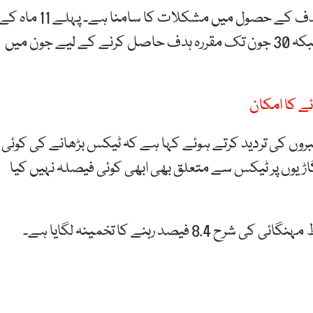
ذرائع کے مطابق ایف بی آر کو رواں مالی سال کے ٹیکس ہدف کے حصول میں مشکلات کا سامنا ہے۔ پہلے 11 ماہ
دوران 11 ہزار 232 ارب روپے محصولات جمع کیے گئے جبکہ 30 جون تک مقررہ ہدف حاصل کرنے کے لیے جون میں
ئے کا امکان
روں کی تردید کرتے ہوئے کہا ہے کہ ٹیکس بڑھانے کی کوئی
رڈ گاڑیوں پر ٹیکس سے متعلق بھی ابھی کوئی فیصلہ نہیں کیا
د رہنے کا تخمینہ لگایا ہے۔