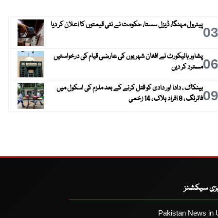
پیٹرول مہنگا، ڈیزل سستا، حکومت نے نئی قیمتوں کا اعلان کر دیا
0
پشاور ہائیکورٹ نے افغان شہریوں کی عارضی قیام کی درخواستیں
0
مسترد کر دیں
بینکاک ، دادا اور دادی کو قتل کرنے کے بعد ملزم کی اسکول میں
0
فائرنگ ، 8 افراد ہلاک ، 14 زخمی
یزی سیکشنز
Pakistan News in 