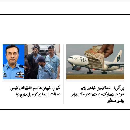
پی آئی اے ملازمین کیلئے بڑی
گروپ کیپٹن عاصم طارق قتل کیس،
خوشخبری، ایک بنیادی تنخواہ کے برابر
عدالت نے ملزم کو جیل بھیج دیا
بونس منظور