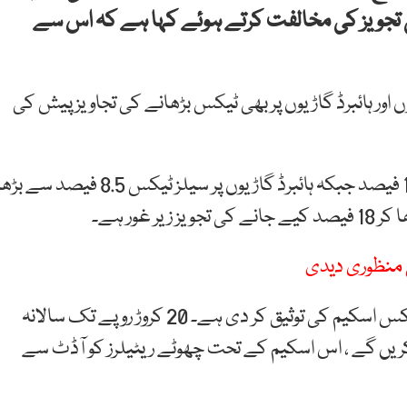
جویز کی مخالفت کرتے ہوئے کہا ہے کہ اس سے
وں اور ہائبرڈ گاڑیوں پر بھی ٹیکس بڑھانے کی تجاویز پیش کی
الیکٹرک گاڑیوں پر جی ایس ٹی ایک فیصد سے بڑھا کر 18 فیصد جبکہ ہائبرڈ گاڑیوں پر سیلز ٹیکس 8.5 فیصد سے 
ذرائع کے مطابق آئی ایم ایف نے ریٹیلرز کے لیے فکسڈ ٹیکس اسکیم کی توثیق کر دی ہے۔ 20 کروڑ روپے تک سالانہ
ر روپے مقررہ ٹیکس ادا کریں گے ، اس اسکیم کے تحت چھوٹے ریٹیلرز کو آڈٹ سے