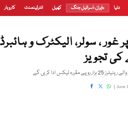
دنیا
ایران-اسرائیل جنگ
کھیل
انٹرٹینمنٹ
کاروبار
 کرنے پر غور ، سولر، الیکٹرک و ہائبرڈ
 کی تجویز
|
June 