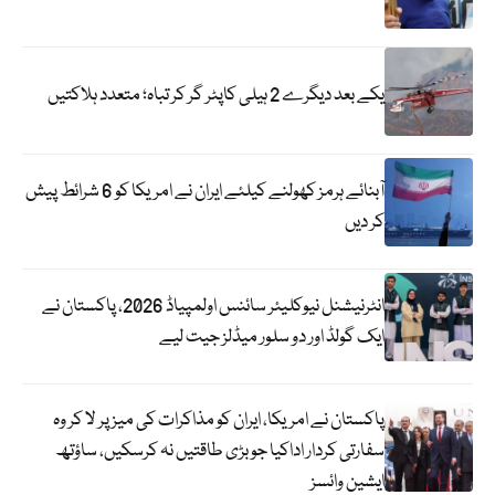
یکے بعد دیگرے 2 ہیلی کاپٹر گر کر تباہ؛ متعدد ہلاکتیں
آبنائے ہرمز کھولنے کیلئے ایران نے امریکا کو 6 شرائط پیش
کر دیں
انٹرنیشنل نیوکلیئر سائنس اولمپیاڈ 2026، پاکستان نے
ایک گولڈ اور دو سلور میڈلز جیت لیے
پاکستان نے امریکا، ایران کو مذاکرات کی میز پر لا کر وہ
سفارتی کردار اداکیا جو بڑی طاقتیں نہ کرسکیں، ساؤتھ
ایشین وائسز