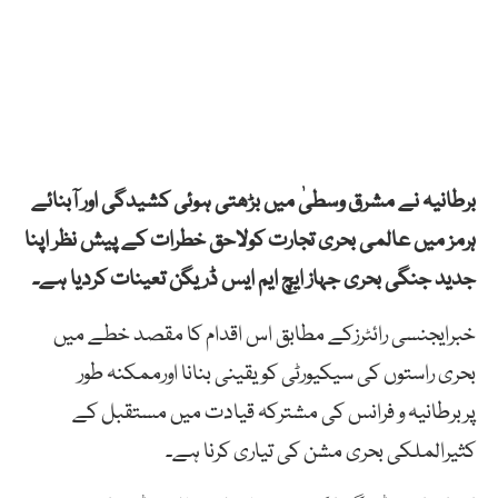
برطانیہ نے مشرق وسطیٰ میں بڑھتی ہوئی کشیدگی اور آبنائے
ہرمز میں عالمی بحری تجارت کولاحق خطرات کے پیش نظر اپنا
جدید جنگی بحری جہاز ایچ ایم ایس ڈریگن تعینات کردیا ہے۔
خبرایجنسی رائٹرزکے مطابق اس اقدام کا مقصد خطے میں
بحری راستوں کی سیکیورٹی کو یقینی بنانا اورممکنہ طور
پربرطانیہ و فرانس کی مشترکہ قیادت میں مستقبل کے
کثیرالملکی بحری مشن کی تیاری کرنا ہے۔