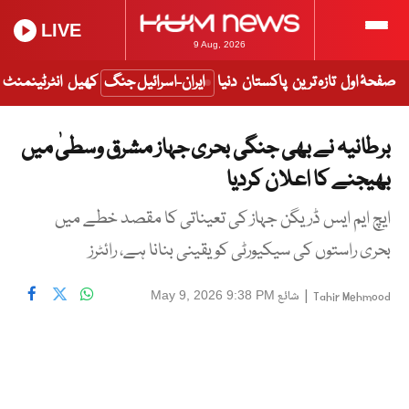
LIVE
9 Aug, 2026
صفحۂ اول
تازہ ترین
پاکستان
دنیا
ایران-اسرائیل جنگ
کھیل
انٹرٹینمنٹ
برطانیہ نے بھی جنگی بحری جہاز مشرق وسطیٰ میں
بھیجنے کا اعلان کردیا
ایچ ایم ایس ڈریگن جہاز کی تعیناتی کا مقصد خطے میں
بحری راستوں کی سیکیورٹی کو یقینی بنانا ہے، رائٹرز
|
شائع
May 9, 2026 9:38 PM
Tahir Mehmood