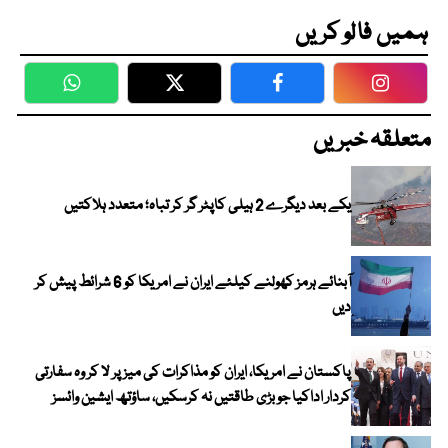
ہمیں فالو کریں
WhatsApp
Twitter
Facebook
Faceboo
متعلقہ خبریں
یکے بعد دیگرے 2 ہیلی کاپٹر گر کر تباہ؛ متعدد ہلاکتیں
آبنائے ہرمز کھولنے کیلئے ایران نے امریکا کو 6 شرائط پیش کر
دیں
پاکستان نے امریکا، ایران کو مذاکرات کی میز پر لا کر وہ سفارتی
کردار اداکیا جو بڑی طاقتیں نہ کرسکیں، ساؤتھ ایشین وائسز