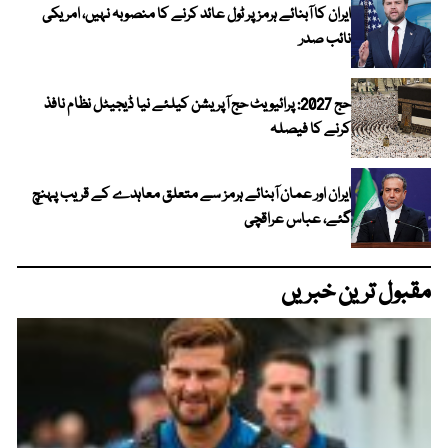
ایران کا آبنائے ہرمز پر ٹول عائد کرنے کا منصوبہ نہیں، امریکی
نائب صدر
حج 2027: پرائیویٹ حج آپریشن کیلئے نیا ڈیجیٹل نظام نافذ
کرنے کا فیصلہ
ایران اور عمان آبنائے ہرمز سے متعلق معاہدے کے قریب پہنچ
گئے، عباس عراقچی
مقبول ترین خبریں