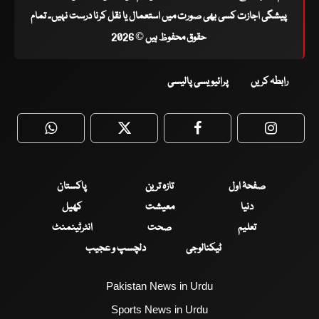
پیشگی اجازت کسی بھی صورت میں استعمال یا نقل کرنا درست نہیں۔ تمام
حقوق محفوظ ہیں © 2026
رابطہ کریں
پرائیویسی پالیسی
WhatsApp
Twitter
Facebook
Faceboo
صفحۂ اول
تازہ ترین
پاکستان
دنیا
معیشت
کھیل
تعلیم
صحت
انٹرٹینمنٹ
ٹیکنالوجی
دلچسپ و عجیب
Pakistan News in Urdu
Sports News in Urdu