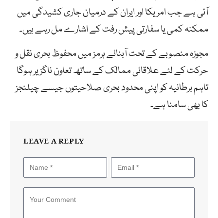
آئی ہے جب امریکا اور ایران کے درمیان جاری کشیدگی میں
ممکنہ کمی یا سفارتی پیش رفت کے اشارے مل رہے ہیں۔
مجوزہ منصوبے کے تحت آبنائے ہرمز میں محفوظ بحری نقل و
حرکت کے لئے علاقائی ممالک کے ساتھ تعاون ناگزیر ہوگا
تاہم برطانیہ کو اپنی محدود بحری صلاحیتوں جیسے چیلنجز
کا بھی سامنا ہے۔
LEAVE A REPLY