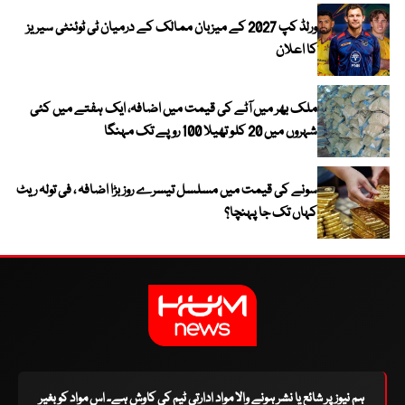
ورلڈ کپ 2027 کے میزبان ممالک کے درمیان ٹی ٹوئنٹی سیریز
کا اعلان
ملک بھر میں آٹے کی قیمت میں اضافہ، ایک ہفتے میں کئی
شہروں میں 20 کلو تھیلا 100 روپے تک مہنگا
سونے کی قیمت میں مسلسل تیسرے روز بڑا اضافہ ، فی تولہ ریٹ
کہاں تک جا پہنچا؟
ہم نیوز پر شائع یا نشر ہونے والا مواد ادارتی ٹیم کی کاوش ہے۔ اس مواد کو بغیر