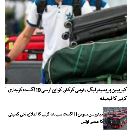
کیریبین پریمیئر لیگ ، قومی کرکٹرز کو این او سی 19 اگست کو جاری
آز
کرنے کا فیصلہ
چھی
میٹرو بس سروس 11 اگست سے بند کرنے کا اعلان، نجی کمپنی
کا حتمی نوٹس