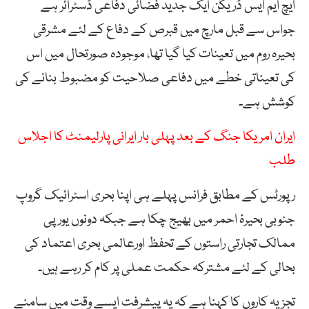
ایچ ایم ایس ڈریگن ایک جدید فضائی دفاعی ڈسٹرائر ہے
جواس سے قبل مارچ میں قبرص کے دفاع کے لئے مشرقی
بحیرہ روم میں تعینات کیا گیا تھا، موجودہ صورتحال میں اس
کی تعیناتی خطے میں دفاعی صلاحیت کو مضبوط بنانے کی
کوشش ہے۔
ایران امریکا جنگ کے بعد پہلی بار ایرانی پارلیمنٹ کا اجلاس
طلب
رپورٹس کے مطابق فرانس پہلے ہی اپنا بحری اسٹرائیک گروپ
جنوبی بحیرۂ احمر میں بھیج چکا ہے جبکہ دونوں یورپی
ممالک تجارتی راستوں کے تحفظ اورعالمی بحری اعتماد کی
بحالی کے لئے مشترکہ حکمت عملی پر کام کر رہے ہیں۔
تجزیہ کاروں کا کہنا ہے کہ یہ پیشرفت ایسے وقت میں سامنے