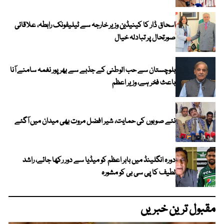
اسحاق ڈار کا کینیڈین وزیر خارجہ سے ٹیلیفونک رابطہ، علاقائی
صورتحال پر تبادلہ خیال
بلوچستان سے حب الوطنی کے جذبے سے بھرپور نغمہ سامنے آنا
باعث فخر ہے، وزیر اعظم
نئے صوبوں کی حمایت، شیر افضل مروت بھی میدان میں آگئے
دورہ انگلینڈ میں بابر اعظم کو میڈیا سے دور رکھا جائے، راشد
لطیف کا پی سی بی کو مشورہ
مقبول ترین خبریں