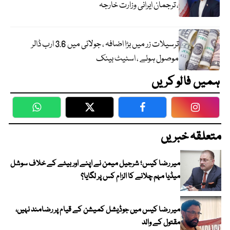
، ترجمان ایرانی وزارت خارجہ
ترسیلات زر میں بڑا اضافہ ، جولائی میں 3.6 ارب ڈالر
موصول ہوئے ، اسٹیٹ بینک
ہمیں فالو کریں
WhatsApp
Twitter
Facebook
Faceboo
متعلقہ خبریں
میر رضا کیس؛ شرجیل میمن نے اپنے اور بیٹے کے خلاف سوشل
میڈیا مہم چلانے کا الزام کس پر لگایا؟
میر رضا کیس میں جوڈیشل کمیشن کے قیام پر رضامند نہیں،
مقتول کے والد