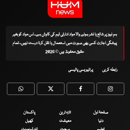
ہم نیوز پر شائع یا نشر ہونے والا مواد ادارتی ٹیم کی کاوش ہے۔ اس مواد کو بغیر
پیشگی اجازت کسی بھی صورت میں استعمال یا نقل کرنا درست نہیں۔ تمام
حقوق محفوظ ہیں © 2026
رابطہ کریں
پرائیویسی پالیسی
WhatsApp
Twitter
Facebook
Faceboo
صفحۂ اول
تازہ ترین
پاکستان
دنیا
معیشت
کھیل
تعلیم
صحت
انٹرٹینمنٹ