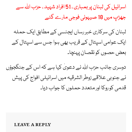
اسرائیل کی لبنان پر بمباری ، 51 افراد شہید ، حزب اللہ سے
جھڑپ میں 18 صیہونی فوجی مارے گئے
لبنان کی سرکاری خبر رساں ایجنسی کے مطابق ایک حملہ
ایک عوامی اسپتال کے قریب بھی ہوا جس سے اسپتال کے
بعض حصوں کو نقصان پہنچا۔
دوسری جانب حزب اللہ نے دعویٰ کیا ہے کہ اس کے جنگجوؤں
نے جنوبی علاقے زوطر الشرقیہ میں اسرائیلی افواج کی پیش
قدمی کو روکا اور متعدد حملوں کا جواب دیا۔
LEAVE A REPLY