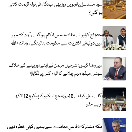
سونا مسلسل پانچویں روز بھی مہنگا ، فی تولہ قیمت کتنی
ہو گئی؟
احتجاج کرنیوالے مقاصد میں ناکام ہو گئے ، آزاد کشمیر
میں دو تہائی اکثریت سے حکومت بنائینگے ، رانا ثناء اللہ
میر رضا کیس؛ شرجیل میمن نے اپنے اور بیٹے کے خلاف
سوشل میڈیا مہم چلانے کا الزام کس پر لگایا؟
اگلے سال کیلئے 40 روزہ حج اسکیم کا پیکیج 12 لاکھ
روپے مقرر
مکہ مشترکہ دفاعی معاہدے سے ہمیں کوئی خطرہ نہیں