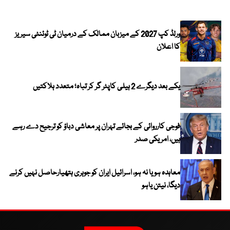
الا
ورلڈ کپ 2027 کے میزبان ممالک کے درمیان ٹی ٹوئنٹی سیریز
کا اعلان
یکے بعد دیگرے 2 ہیلی کاپٹر گر کر تباہ؛ متعدد ہلاکتیں
فوجی کارروائی کے بجائے تہران پر معاشی دباؤ کو ترجیح دے رہے
ہیں، امریکی صدر
معاہدہ ہو یا نہ ہو، اسرائیل ایران کو جوہری ہتھیارحاصل نہیں کرنے
دیگا، نیتن یاہو