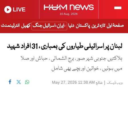
LIVE
10 Aug, 2026
صفحۂ اول
تازہ ترین
پاکستان
دنیا
ایران-اسرائیل جنگ
کھیل
انٹرٹینمنٹ
لبنان پر اسرائیلی طیاروں کی بمباری ، 31 افراد شہید
ہلاکتیں جنوبی شہر صور ، برج الشمالی ، حباش اور صلا
میں ہوئیں ، خواتین اور بچے بھی شامل
|
شائع
May 27, 2026 11:38 AM
ویب ڈیسک