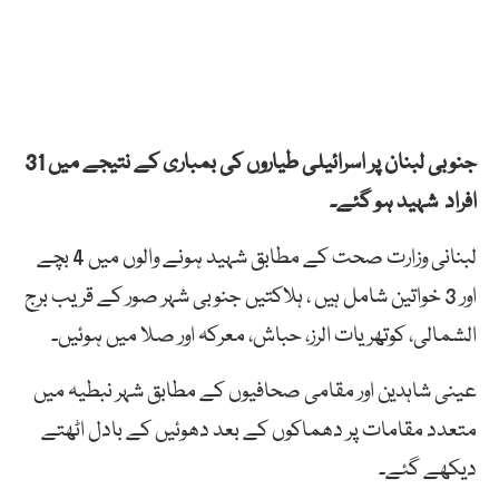
جنوبی لبنان پر اسرائیلی طیاروں کی بمباری کے نتیجے میں 31
افراد شہید ہو گئے۔
لبنانی وزارت صحت کے مطابق شہید ہونے والوں میں 4 بچے
اور 3 خواتین شامل ہیں ، ہلاکتیں جنوبی شہر صور کے قریب برج
الشمالی، کوتھریات الرز، حباش، معرکہ اور صلا میں ہوئیں۔
عینی شاہدین اور مقامی صحافیوں کے مطابق شہر نبطیہ میں
متعدد مقامات پر دھماکوں کے بعد دھوئیں کے بادل اٹھتے
دیکھے گئے۔