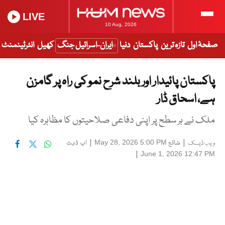
LIVE
10 Aug, 2026
صفحۂ اول
تازہ ترین
پاکستان
دنیا
ایران-اسرائیل جنگ
کھیل
انٹرٹینمنٹ
پاکستان پائیدار اور بلند شرح نمو کی راہ پر گامزن
ہے، اسحاق ڈار
ملک نے ہر سطح پر اپنی دفاعی صلاحیتوں کا مظاہرہ کیا
|
شائع
|
اپ ڈیٹ
May 28, 2026 5:00 PM
ویب ڈیسک
|
June 1, 2026 12:47 PM