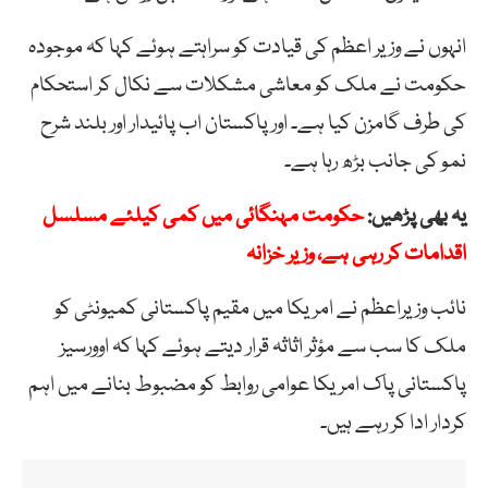
انہوں نے وزیر اعظم کی قیادت کو سراہتے ہوئے کہا کہ موجودہ
حکومت نے ملک کو معاشی مشکلات سے نکال کر استحکام
کی طرف گامزن کیا ہے۔ اور پاکستان اب پائیدار اور بلند شرح
نمو کی جانب بڑھ رہا ہے۔
یہ بھی پڑھیں:
حکومت مہنگائی میں کمی کیلئے مسلسل
اقدامات کر رہی ہے، وزیر خزانہ
نائب وزیراعظم نے امریکا میں مقیم پاکستانی کمیونٹی کو
ملک کا سب سے مؤثر اثاثہ قرار دیتے ہوئے کہا کہ اوورسیز
پاکستانی پاک امریکا عوامی روابط کو مضبوط بنانے میں اہم
کردار ادا کر رہے ہیں۔