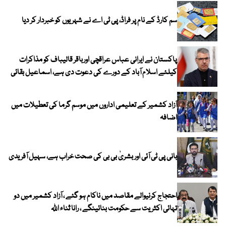
سم کارڈ کے نام پر فراڈ، پی ٹی اے نے شہریوں کو خبردار کر دیا
پاکستان نے ایرانی عباس عراقچی اورباقر قالیباف کو مذاکرات
کیلئے اسلام آباد کے دورے کی دعوت دی ہے، اسماعیل بقائی
آزاد کشمیر کے تعلیمی اداروں میں موسم گرما کی تعطیلات میں
اضافہ
بانی پی ٹی آئی اور بشریٰ بی بی کی صحت خراب ہے، سہیل آفریدی
احتجاج کرنیوالے مقاصد میں ناکام ہو گئے ، آزاد کشمیر میں دو
تہائی اکثریت سے حکومت بنائینگے ، رانا ثناء اللہ