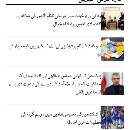
وفاقی وزیر خزانہ سے امریکی ناظم الامور کی ملاقات،
اقتصادی تعاون پر تبادلہ خیال
سم کارڈ کے نام پر فراڈ، پی ٹی اے نے شہریوں کو خبردار کر
دیا
پاکستان نے ایرانی عباس عراقچی اورباقر قالیباف کو
مذاکرات کیلئے اسلام آباد کے دورے کی دعوت دی ہے،
اسماعیل بقائی
آزاد کشمیر کے تعلیمی اداروں میں موسم گرما کی
تعطیلات میں اضافہ