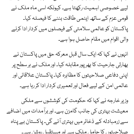
لیے خصوصی اہمیت رکھتا ہے۔ کیونکہ اسی ماہ ملک نے
قومی عزم کے ساتھ ایٹمی طاقت بننے کا فیصلہ کیا۔
پاکستان کو عالمی سلامتی کے فیصلوں میں کردار ادا کرنے
والی اقوام میں مقام حاصل ہوا ہے۔
انہوں نے کہا کہ ایک سال قبل معرکہ حق میں پاکستان نے
بھارتی جارحیت کا بھرپور مقابلہ کیا۔ اور ملک نے ہر سطح پر
اپنی دفاعی صلاحیتوں کا مظاہرہ کیا۔ پاکستان علاقائی اور
عالمی امن کے لیے فعال اور تعمیری کردار ادا کر رہا ہے۔
وزیر خارجہ نے کہا کہ حکومت کی کوششوں سے ملکی
معیشت بہتری کی جانب گامزن ہے۔ اور برآمدات میں اضافے
سے زرمبادلہ کے ذخائر میں بہتری آئے گی۔ پاکستان بے پناہ
صلاحیتوں کا حامل ملک ہے اور مستقبل روشن ہے۔