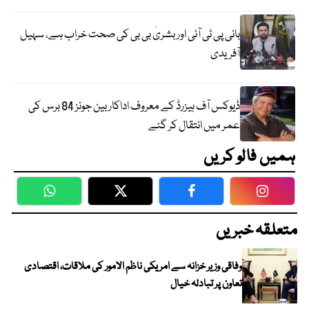
بانی پی ٹی آئی اور بشریٰ بی بی کی صحت خراب ہے، سہیل
آفریدی
ڈیوکس آف ہیزرڈ کے معروف اداکار بین جونز 84 برس کی
عمر میں انتقال کر گئے
ہمیں فالو کریں
WhatsApp
Twitter
Facebook
Faceboo
متعلقہ خبریں
وفاقی وزیر خزانہ سے امریکی ناظم الامور کی ملاقات، اقتصادی
تعاون پر تبادلہ خیال