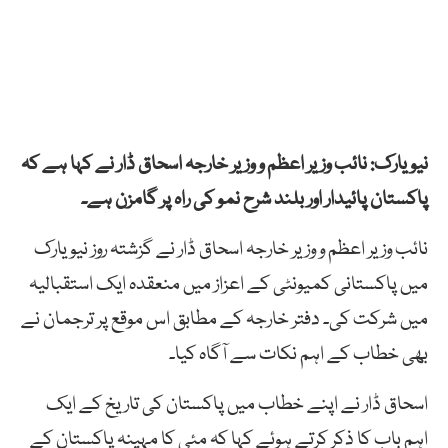
نیویارک: نائب وزیر اعظم و وزیر خارجہ اسحاق ڈار نے کہا ہے کہ
پاکستان پائیدار اور بلند شرح نمو کی راہ پر گامزن ہے۔
نائب وزیر اعظم و وزیر خارجہ اسحاق ڈار نے گزشتہ روز نیویارک
میں پاکستانی کمیونٹی کے اعزاز میں منعقدہ ایک استقبالیہ
میں شرکت کی۔ دفتر خارجہ کے مطابق اس موقع پر ترجمان نے
بھی خطاب کے اہم نکات سے آگاہ کیا۔
اسحاق ڈار نے اپنے خطاب میں پاکستان کی تاریخ کے ایک
اہم باب کا ذکر کرتے ہوئے کہا کہ مئی کا مہینہ پاکستان کے