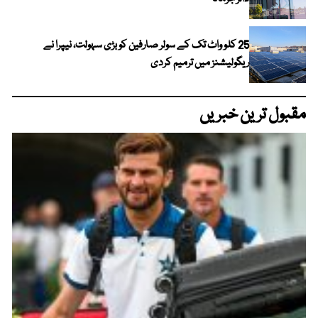
25 کلو واٹ تک کے سولر صارفین کو بڑی سہولت، نیپرا نے
ریگولیشنز میں ترمیم کردی
مقبول ترین خبریں