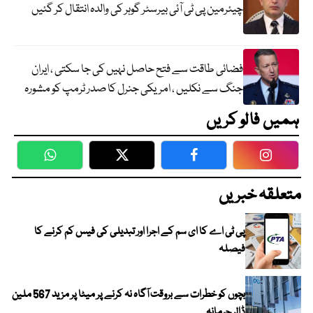
چیئرمین پی ٹی آئی بیرسٹر گوہر کی والدہ انتقال کر گئیں
فضائی طاقت سے فتح حاصل نہیں کی جا سکتی ، ایران
جنگ سے نکلیں ، امریکی جنرل کا صدر ٹرمپ کو مشورہ
ہمیں فالو کریں
WhatsApp
Twitter
Facebook
Faceboo
متعلقہ خبریں
پی ٹی اے کا ای سم کے اجرا اور تبدیلی کی فیس کم کرنے کا
فیصلہ
بچوں کو خطرات سے بروقت آگاہ نہ کرنے پر میٹا پر مزید 567 ملین
ڈالر جرمانہ