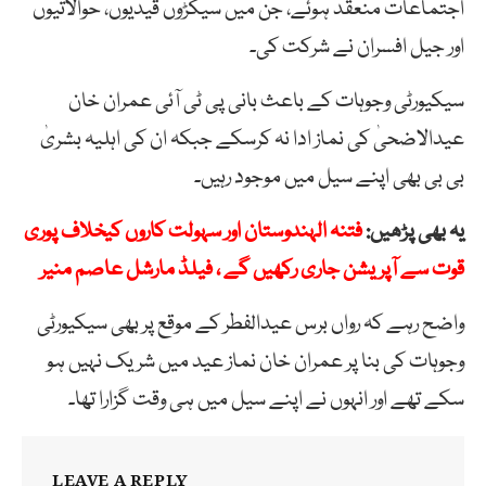
اجتماعات منعقد ہوئے، جن میں سیکڑوں قیدیوں، حوالاتیوں
اور جیل افسران نے شرکت کی۔
سیکیورٹی وجوہات کے باعث بانی پی ٹی آئی عمران خان
عیدالاضحیٰ کی نماز ادا نہ کرسکے جبکہ ان کی اہلیہ بشریٰ
بی بی بھی اپنے سیل میں موجود رہیں۔
یہ بھی پڑھیں:
فتنہ الہندوستان اور سہولت کاروں کیخلاف پوری
قوت سے آپریشن جاری رکھیں گے ، فیلڈ مارشل عاصم منیر
واضح رہے کہ رواں برس عیدالفطر کے موقع پر بھی سیکیورٹی
وجوہات کی بنا پر عمران خان نماز عید میں شریک نہیں ہو
سکے تھے اور انہوں نے اپنے سیل میں ہی وقت گزارا تھا۔
LEAVE A REPLY