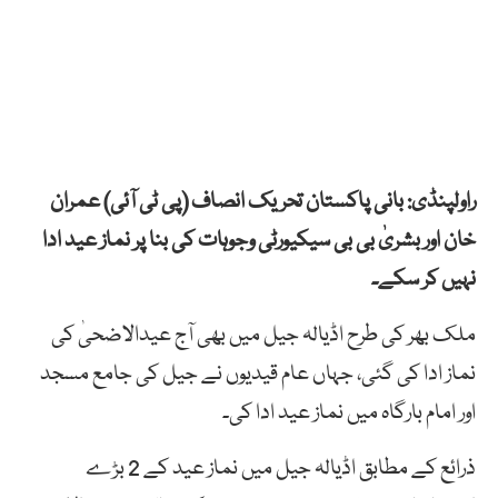
راولپنڈی: بانی پاکستان تحریک انصاف (پی ٹی آئی) عمران
خان اور بشریٰ بی بی سیکیورٹی وجوہات کی بنا پر نماز عید ادا
نہیں کر سکے۔
ملک بھر کی طرح اڈیالہ جیل میں بھی آج عیدالاضحیٰ کی
نماز ادا کی گئی، جہاں عام قیدیوں نے جیل کی جامع مسجد
اور امام بارگاہ میں نماز عید ادا کی۔
ذرائع کے مطابق اڈیالہ جیل میں نماز عید کے 2 بڑے