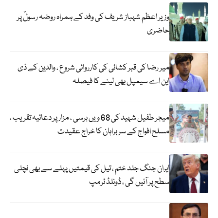
وزیر اعظم شہباز شریف کی وفد کے ہمراہ روضہ رسولؐ پر
حاضری
میر رضا کی قبر کشائی کی کارروائی شروع ، والدین کے ڈی
این اے سیمپل بھی لینے کا فیصلہ
میجر طفیل شہید کی 68 ویں برسی ، مزار پر دعائیہ تقریب ،
مسلح افواج کے سربراہان کا خراج عقیدت
ایران جنگ جلد ختم ، تیل کی قیمتیں پہلے سے بھی نچلی
سطح پر آئیں گی ، ڈونلڈ ٹرمپ