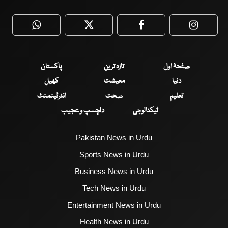
WhatsApp
Twitter
Facebook
Faceboo
صفحۂ اول
تازہ ترین
پاکستان
دنیا
معیشت
کھیل
تعلیم
صحت
انٹرٹینمنٹ
ٹیکنالوجی
دلچسپ و عجیب
Pakistan News in Urdu
Sports News in Urdu
Business News in Urdu
Tech News in Urdu
Entertainment News in Urdu
Health News in Urdu