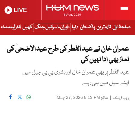
LIVE
8 Aug, 2026
صفحۂ اول
تازہ ترین
پاکستان
دنیا
ایران-اسرائیل جنگ
کھیل
انٹرٹینمنٹ
عمران خان نے عید الفطر کی طرح عید الاضحیٰ کی
نماز بھی ادا نہیں کی
عید الفطر پر بھی عمران خان اور بشریٰ بی بی جیل میں
اپنے سیل میں ہی رہے
|
شائع
May 27, 2026 5:19 PM
ویب ڈیسک