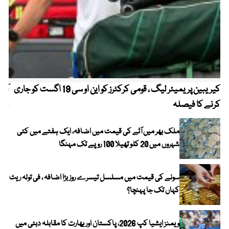
کیریبین پریمیئر لیگ ، قومی کرکٹرز کو این او سی 19 اگست کو جاری
آز
کرنے کا فیصلہ
چھی
ملک بھر میں آٹے کی قیمت میں اضافہ، ایک ہفتے میں کئی
شہروں میں 20 کلو تھیلا 100 روپے تک مہنگا
سونے کی قیمت میں مسلسل تیسرے روز بڑا اضافہ ، فی تولہ ریٹ
کہاں تک جا پہنچا؟
ویمنز ایشیا کپ 2026، پاکستان اور بھارت کا مقابلہ دبئی میں