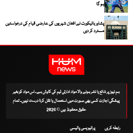
ہو گا
پشاور ہائیکورٹ نے افغان شہریوں کی عارضی قیام کی درخواستیں
مسترد کر دیں
ہم نیوز پر شائع یا نشر ہونے والا مواد ادارتی ٹیم کی کاوش ہے۔ اس مواد کو بغیر
پیشگی اجازت کسی بھی صورت میں استعمال یا نقل کرنا درست نہیں۔ تمام
حقوق محفوظ ہیں © 2026
رابطہ کریں
پرائیویسی پالیسی