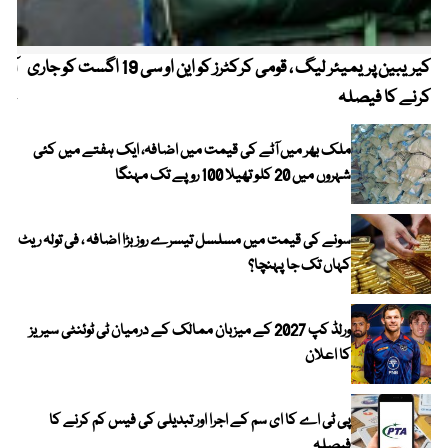
کیریبین پریمیئر لیگ ، قومی کرکٹرز کو این او سی 19 اگست کو جاری
آز
کرنے کا فیصلہ
چھی
ملک بھر میں آٹے کی قیمت میں اضافہ، ایک ہفتے میں کئی
شہروں میں 20 کلو تھیلا 100 روپے تک مہنگا
سونے کی قیمت میں مسلسل تیسرے روز بڑا اضافہ ، فی تولہ ریٹ
کہاں تک جا پہنچا؟
ورلڈ کپ 2027 کے میزبان ممالک کے درمیان ٹی ٹوئنٹی سیریز
کا اعلان
پی ٹی اے کا ای سم کے اجرا اور تبدیلی کی فیس کم کرنے کا
فیصلہ