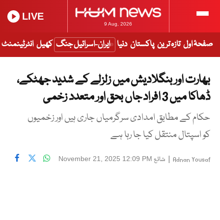
LIVE
9 Aug, 2026
صفحۂ اول
تازہ ترین
پاکستان
دنیا
ایران-اسرائیل جنگ
کھیل
انٹرٹینمنٹ
بھارت اور بنگلادیش میں زلزلے کے شدید جھٹکے،
ڈھاکا میں 3 افراد جاں بحق اور متعدد زخمی
حکام کے مطابق امدادی سرگرمیاں جاری ہیں اور زخمیوں
کو اسپتال منتقل کیا جا رہا ہے
|
شائع
November 21, 2025 12:09 PM
Adnan Yousaf