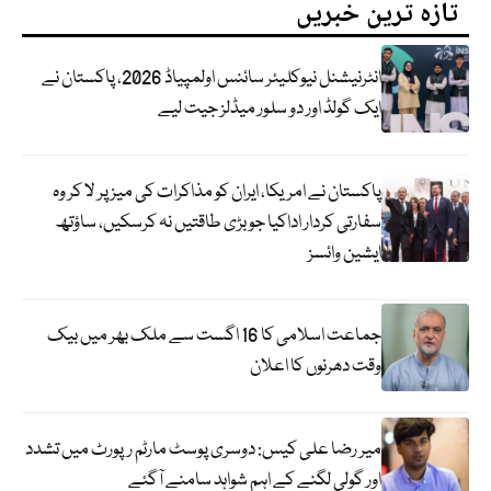
تازہ ترین خبریں
انٹرنیشنل نیوکلیئر سائنس اولمپیاڈ 2026، پاکستان نے
ایک گولڈ اور دو سلور میڈلز جیت لیے
پاکستان نے امریکا، ایران کو مذاکرات کی میز پر لا کر وہ
سفارتی کردار اداکیا جو بڑی طاقتیں نہ کرسکیں، ساؤتھ
ایشین وائسز
جماعت اسلامی کا 16 اگست سے ملک بھر میں بیک
وقت دھرنوں کا اعلان
میر رضا علی کیس: دوسری پوسٹ مارٹم رپورٹ میں تشدد
اور گولی لگنے کے اہم شواہد سامنے آگئے