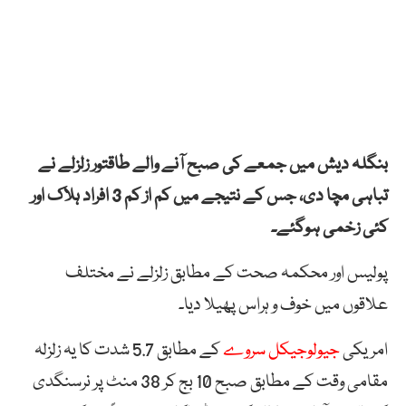
بنگلہ دیش میں جمعے کی صبح آنے والے طاقتور زلزلے نے
تباہی مچا دی، جس کے نتیجے میں کم از کم 3 افراد ہلاک اور
کئی زخمی ہوگئے۔
پولیس اور محکمہ صحت کے مطابق زلزلے نے مختلف
علاقوں میں خوف و ہراس پھیلا دیا۔
امریکی
جیولوجیکل سروے
کے مطابق 5.7 شدت کا یہ زلزلہ
مقامی وقت کے مطابق صبح 10 بج کر 38 منٹ پر نرسنگدی