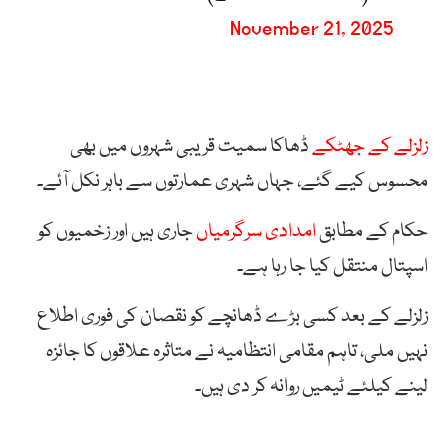
November 21, 2025
زلزلے کے جھٹکے
ڈھاکا سمیت قریبی شہروں میں بھی
محسوس کیے گئے، جہاں شہری عمارتوں سے باہر نکل آئے۔
حکام کے مطابق
امدادی سرگرمیاں
جاری ہیں اور زخمیوں کو
اسپتال منتقل کیا جا رہا ہے۔
زلزلے کے بعد کسی بڑے ڈھانچے کو نقصان کی فوری اطلاع
نہیں ملی، تاہم مقامی انتظامیہ نے متاثرہ علاقوں کا جائزہ
لینے کیلئے ٹیمیں روانہ کر دی ہیں۔