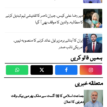
میر رضا علی کیس، جبران ناصر کا تفتیشی ٹیم تبدیل کرنے
کا مطالبہ، والدین کا موقف بھی آ گیا
ایران کا آبنائے ہرمز پر ٹول عائد کرنے کا منصوبہ نہیں،
امریکی نائب صدر
ہمیں فالو کریں
WhatsApp
Twitter
Facebook
Faceboo
متعلقہ خبریں
جماعت اسلامی کا 16 اگست سے ملک بھر میں بیک وقت
دھرنوں کا اعلان