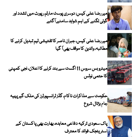
میر رضا علی کیس: دوسری پوسٹ مارٹم رپورٹ میں تشدد اور
گولی لگنے کے اہم شواہد سامنے آگئے
میر رضا علی کیس، جبران ناصر کا تفتیشی ٹیم تبدیل کرنے کا
مطالبہ، والدین کا موقف بھی آ گیا
میٹرو بس سروس 11 اگست سے بند کرنے کا اعلان، نجی کمپنی
کا حتمی نوٹس
حکومت سے مذاکرات ناکام، گڈز ٹرانسپورٹرز کی ملک گیر پہیہ
جام ہڑتال شروع
پاک سعودی ترکیہ دفاعی معاہدہ، بھارت بھی پاکستان کے
اسٹریٹجک فوائد کا معترف