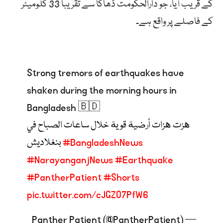
کے قریب آیا، جو دارالحکومت ڈھاکا سے تقریباً 33 کلومیٹر
کے فاصلے پر واقع ہے۔
Strong tremors of earthquakes have
shaken during the morning hours in
Bangladesh 🇧🇩
هزت هزات أرضية قوية خلال ساعات الصباح في
#BangladeshNews
بنغلاديش
#NarayanganjNews
#Earthquake
#PantherPatient
#Shorts
pic.twitter.com/cJGZO7PfW6
— Panther Patient (@PantherPatient)