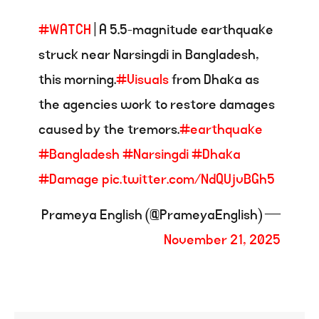
#WATCH
| A 5.5-magnitude earthquake
struck near Narsingdi in Bangladesh,
this morning.
#Visuals
from Dhaka as
the agencies work to restore damages
caused by the tremors.
#earthquake
#Bangladesh
#Narsingdi
#Dhaka
#Damage
pic.twitter.com/NdQUjvBGh5
— Prameya English (@PrameyaEnglish)
November 21, 2025