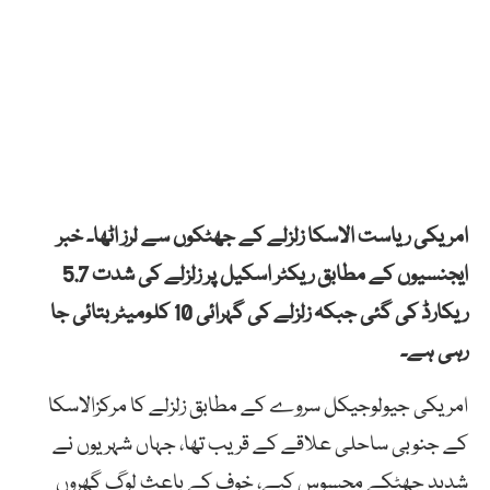
امریکی ریاست الاسکا زلزلے کے جھٹکوں سے لرز اٹھا۔ خبر
ایجنسیوں کے مطابق ریکٹر اسکیل پر زلزلے کی شدت 5.7
ریکارڈ کی گئی جبکہ زلزلے کی گہرائی 10 کلومیٹر بتائی جا
رہی ہے۔
امریکی جیولوجیکل سروے کے مطابق زلزلے کا مرکزالاسکا
کے جنوبی ساحلی علاقے کے قریب تھا، جہاں شہریوں نے
شدید جھٹکے محسوس کیے، خوف کے باعث لوگ گھروں