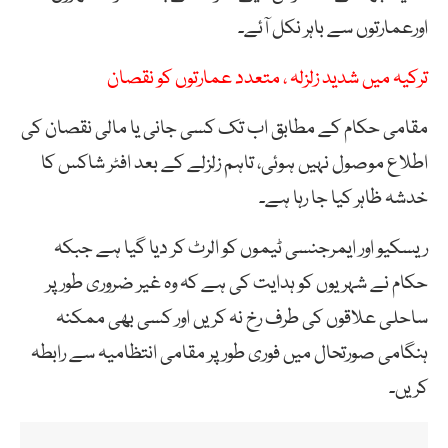
اورعمارتوں سے باہر نکل آئے۔
ترکیہ میں شدید زلزلہ ، متعدد عمارتوں کو نقصان
مقامی حکام کے مطابق اب تک کسی جانی یا مالی نقصان کی
اطلاع موصول نہیں ہوئی، تاہم زلزلے کے بعد افٹر شاکس کا
خدشہ ظاہر کیا جا رہا ہے۔
ریسکیو اور ایمرجنسی ٹیموں کو الرٹ کر دیا گیا ہے جبکہ
حکام نے شہریوں کو ہدایت کی ہے کہ وہ غیر ضروری طور پر
ساحلی علاقوں کی طرف رخ نہ کریں اور کسی بھی ممکنہ
ہنگامی صورتحال میں فوری طور پر مقامی انتظامیہ سے رابطہ
کریں۔