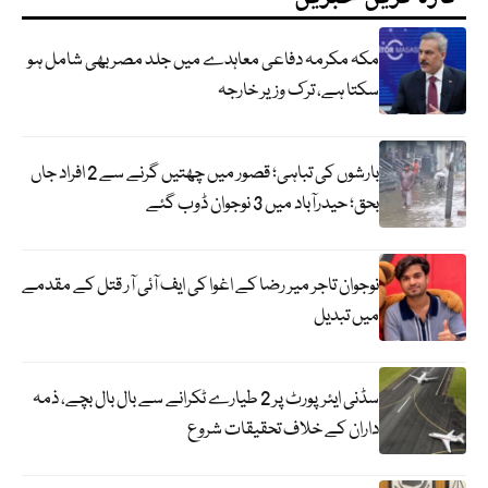
مکہ مکرمہ دفاعی معاہدے میں جلد مصر بھی شامل ہو
سکتا ہے، ترک وزیر خارجہ
بارشوں کی تباہی؛ قصور میں چھتیں گرنے سے 2 افراد جاں
بحق؛ حیدرآباد میں 3 نوجوان ڈوب گئے
نوجوان تاجر میر رضا کے اغوا کی ایف آئی آر قتل کے مقدمے
میں تبدیل
سڈنی ایئرپورٹ پر 2 طیارے ٹکرانے سے بال بال بچے، ذمہ
داران کے خلاف تحقیقات شروع