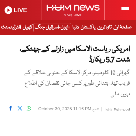
LIVE
9 Aug, 2026
صفحۂ اول
تازہ ترین
پاکستان
دنیا
ایران-اسرائیل جنگ
کھیل
انٹرٹینمنٹ
امریکی ریاست الاسکا میں زلزلے کے جھٹکے،
شدت 5.7 ریکارڈ
گہرائی 10 کلومیٹر، مرکز الاسکا کے جنوبی علاقے کے
قریب تھا، ابتدائی طور پر کسی جانی نقصان کی اطلاع
نہیں ملی
|
شائع
October 30, 2025 11:16 PM
Tahir Mehmood