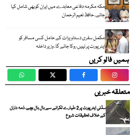
مکہ مکرمہ دفاعی معاہدے میں ایران کو بھی شامل کیا
جائے، حافظ نعیم الرحمان
مکمل سفری دستاویزات کے حامل کسی مسافر کو
ایئرپورٹ پر نہیں روکا جائے گا، وزیر داخلہ
ہمیں فالو کریں
WhatsApp
Twitter
Facebook
Faceboo
متعلقہ خبریں
سڈنی ایئرپورٹ پر 2 طیارے ٹکرانے سے بال بال بچے، ذمہ داران
کے خلاف تحقیقات شروع