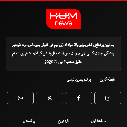
ہم نیوز پر شائع یا نشر ہونے والا مواد ادارتی ٹیم کی کاوش ہے۔ اس مواد کو بغیر
پیشگی اجازت کسی بھی صورت میں استعمال یا نقل کرنا درست نہیں۔ تمام
حقوق محفوظ ہیں © 2026
رابطہ کریں
پرائیویسی پالیسی
WhatsApp
Twitter
Facebook
Faceboo
صفحۂ اول
تازہ ترین
پاکستان