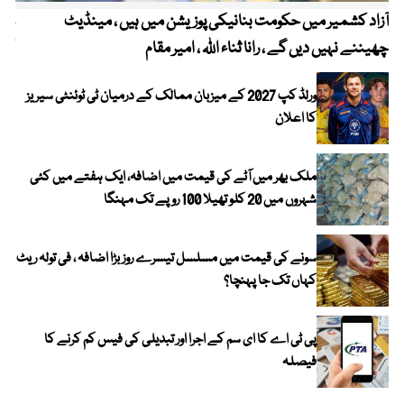
آزاد کشمیر میں حکومت بنانیکی پوزیشن میں ہیں ، مینڈیٹ
عوا
چھیننے نہیں دیں گے ، رانا ثناء اللہ ، امیر مقام
کم
ورلڈ کپ 2027 کے میزبان ممالک کے درمیان ٹی ٹوئنٹی سیریز
کا اعلان
ملک بھر میں آٹے کی قیمت میں اضافہ، ایک ہفتے میں کئی
شہروں میں 20 کلو تھیلا 100 روپے تک مہنگا
سونے کی قیمت میں مسلسل تیسرے روز بڑا اضافہ ، فی تولہ ریٹ
کہاں تک جا پہنچا؟
پی ٹی اے کا ای سم کے اجرا اور تبدیلی کی فیس کم کرنے کا
فیصلہ