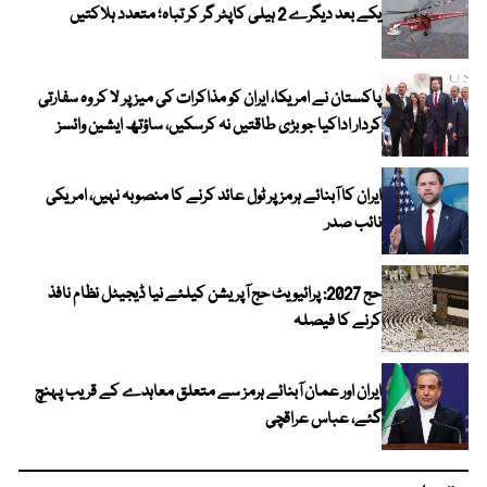
یکے بعد دیگرے 2 ہیلی کاپٹر گر کر تباہ؛ متعدد ہلاکتیں
پاکستان نے امریکا، ایران کو مذاکرات کی میز پر لا کر وہ سفارتی
کردار اداکیا جو بڑی طاقتیں نہ کرسکیں، ساؤتھ ایشین وائسز
ایران کا آبنائے ہرمز پر ٹول عائد کرنے کا منصوبہ نہیں، امریکی
نائب صدر
حج 2027: پرائیویٹ حج آپریشن کیلئے نیا ڈیجیٹل نظام نافذ
کرنے کا فیصلہ
ایران اور عمان آبنائے ہرمز سے متعلق معاہدے کے قریب پہنچ
گئے، عباس عراقچی