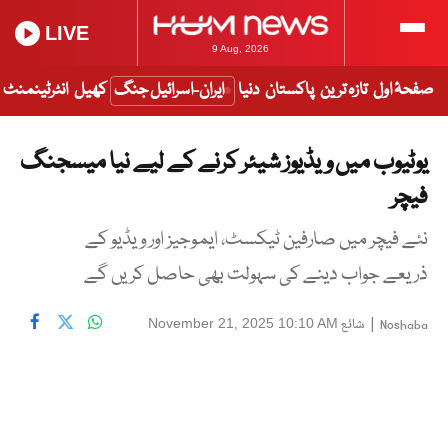
LIVE
9 Aug, 2026
صفحۂ اول
تازہ ترین
پاکستان
دنیا
ایران-اسرائیل جنگ
کھیل
انٹرٹینمنٹ
یوٹیوب میں ویڈیوز شیئر کرنے کے لیے نیا میسجنگ
فیچر
نئے فیچر میں صارفین ٹیکسٹ، ایموجیز اور ویڈیو کے
ذریعے جواب دینے کی سہولت بھی حاصل کریں گے
|
شائع
November 21, 2025 10:10 AM
Noshaba