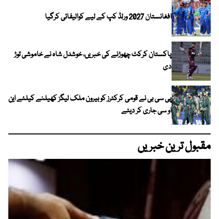
افغانستان 2027 ورلڈ کپ کے لیے کوالیفائی کرگیا
پاکستان کرکٹ چھوڑنے کی خبریں، خوشدل شاہ نے خاموشی توڑ
دی
پی سی بی نے قومی کرکٹرز کو بیرون ملک لیگز کھیلنے کیلئے این
او سی جاری کر دیئے
مقبول ترین خبریں