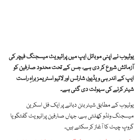
یوٹیوب نے اپنی موبائل ایپ میں پرائیویٹ میسجنگ فیچر کی
آزمائش شروع کر دی ہے، جس کے تحت محدود صارفین کو
ایپ کے اندر ہی ویڈیوز، شارٹس اور لائیو اسٹریمز براہِ راست
شیئر کرنے کی سہولت دی گئی ہے۔
یوٹیوب کے مطابق شیئر بٹن دبانے پر ایک فل اسکرین
میسجنگ ونڈو کھلتی ہے، جہاں صارفین پرائیویٹ گفتگو یا
گروپ چیٹ کا آغاز کر سکتے ہیں۔