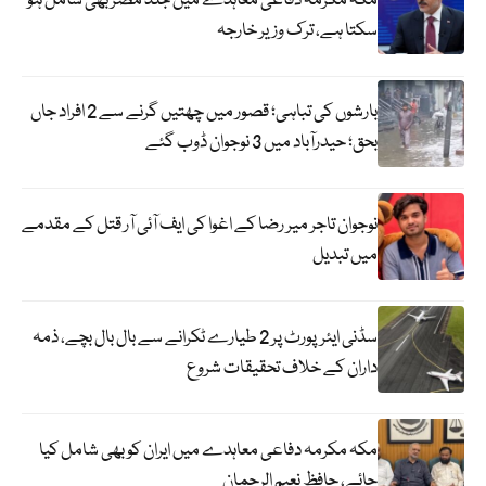
مکہ مکرمہ دفاعی معاہدے میں جلد مصر بھی شامل ہو
سکتا ہے، ترک وزیر خارجہ
بارشوں کی تباہی؛ قصور میں چھتیں گرنے سے 2 افراد جاں
بحق؛ حیدرآباد میں 3 نوجوان ڈوب گئے
نوجوان تاجر میر رضا کے اغوا کی ایف آئی آر قتل کے مقدمے
میں تبدیل
سڈنی ایئرپورٹ پر 2 طیارے ٹکرانے سے بال بال بچے، ذمہ
داران کے خلاف تحقیقات شروع
مکہ مکرمہ دفاعی معاہدے میں ایران کو بھی شامل کیا
جائے، حافظ نعیم الرحمان