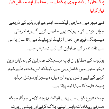
پاکستان نے ڈیٹا چوری، ہیکنگ سے محفوظ اپنا موبائل فون
تیار کر لیا
نئے فیچر میں صارفین ٹیکسٹ، ایموجیز اور ویڈیو کے ذریعے
جواب دینے کی سہولت بھی حاصل کریں گے، یہ تجرباتی
میسجنگ فیچر فی الحال آئرلینڈ اور پولینڈ میں 18 سال یا اس
سے زائد عمر کے صارفین کے لیے دستیاب ہے۔
یوٹیوب کے مطابق ان ایپ میسجنگ صارفین کی نمایاں ترین
درخواستوں میں شامل رہی ہے، کیونکہ اس وقت ویڈیوز شیئر
کرنے کے لیے واٹس ایپ، ای میل، میسجز اور سوشل میڈیا
پلیٹ فارمز کا سہارا لینا پڑتا ہے۔
چیٹ شروع کرنے سے پہلے انوائٹ بھیجنا لازمی ہوگا، جبکہ
صارفین پیغامات واپس لینے، بلاک کرنے اور چیٹس رپورٹ