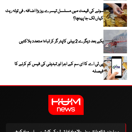
سونے کی قیمت میں مسلسل تیسرے روز بڑا اضافہ ، فی تولہ ریٹ
کہاں تک جا پہنچا؟
یکے بعد دیگرے 2 ہیلی کاپٹر گر کر تباہ؛ متعدد ہلاکتیں
پی ٹی اے کا ای سم کے اجرا اور تبدیلی کی فیس کم کرنے کا
فیصلہ
ہم نیوز پر شائع یا نشر ہونے والا مواد ادارتی ٹیم کی کاوش ہے۔ اس مواد کو بغیر