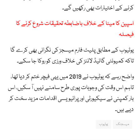
کرنے کے اختیارات بھی رکھیں گے۔
اسپین کا میٹا کے خلاف باضابطہ تحقیقات شروع کرنے کا
فیصلہ
یوٹیوب کے مطابق پلیٹ فارم میسجز کی نگرانی بھی کرے گا
تاکہ کمیونٹی گائیڈ لائنز کی خلاف ورزی کو روکا جا سکے۔
واضح رہے کہ یوٹیوب نے 2019 میں یہی فیچر ختم کر دیا تھا،
تاہم اس وقت کی وجوہات پوری طرح سامنے نہیں آ سکیں، اس
بار کمپنی نے سیکیورٹی اور پرائیویسی اقدامات مزید سخت کر
دیے ہیں۔
میسجنگ
یوٹیوب