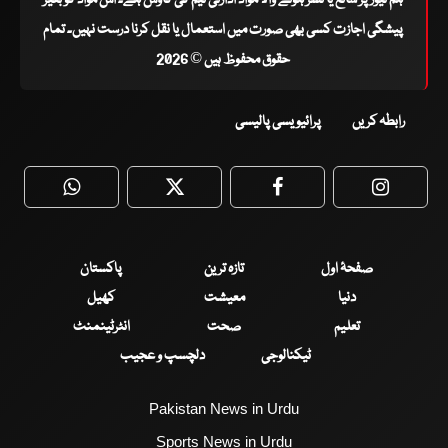
پیشگی اجازت کسی بھی صورت میں استعمال یا نقل کرنا درست نہیں۔ تمام
حقوق محفوظ ہیں © 2026
رابطہ کریں
پرائیویسی پالیسی
WhatsApp
Twitter
Facebook
Faceboo
صفحۂ اول
تازہ ترین
پاکستان
دنیا
معیشت
کھیل
تعلیم
صحت
انٹرٹینمنٹ
ٹیکنالوجی
دلچسپ و عجیب
Pakistan News in Urdu
Sports News in Urdu