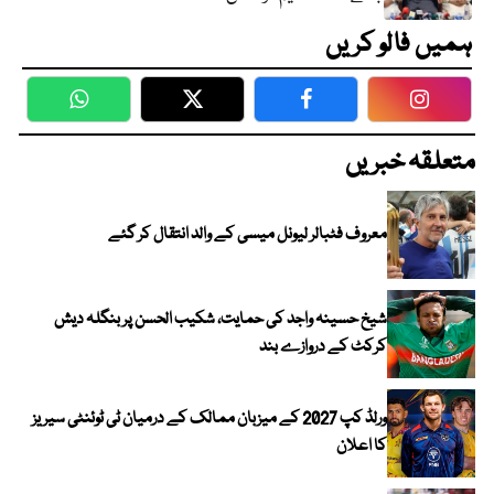
ہمیں فالو کریں
WhatsApp
Twitter
Facebook
Faceboo
متعلقہ خبریں
معروف فٹبالر لیونل میسی کے والد انتقال کر گئے
شیخ حسینہ واجد کی حمایت، شکیب الحسن پر بنگلہ دیش
کرکٹ کے دروازے بند
ورلڈ کپ 2027 کے میزبان ممالک کے درمیان ٹی ٹوئنٹی سیریز
کا اعلان