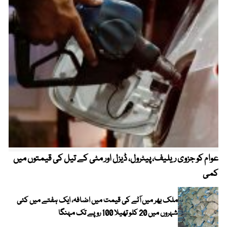
عوام کو جزوی ریلیف، پیٹرول، ڈیزل اور مٹی کے تیل کی قیمتوں میں
4 روز میں سونے کی قیمت میں بڑا اضافہ
کمی
ملک بھر میں آٹے کی قیمت میں اضافہ، ایک ہفتے میں کئی
شہروں میں 20 کلو تھیلا 100 روپے تک مہنگا