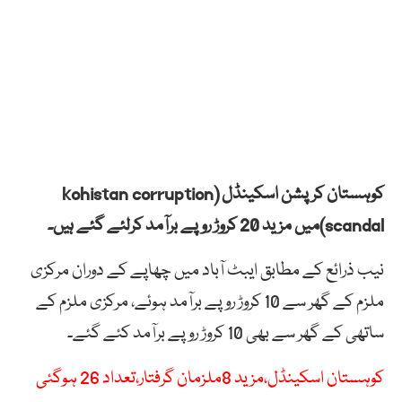
کوہستان کرپشن اسکینڈل (kohistan corruption
scandal)میں مزید 20 کروڑ روپے برآمد کرلئے گئے ہیں۔
نیب ذرائع کے مطابق ایبٹ آباد میں چھاپے کے دوران مرکزی
ملزم کے گھر سے 10 کروڑ روپے برآمد ہوئے، مرکزی ملزم کے
ساتھی کے گھر سے بھی 10 کروڑ روپے برآمد کئے گئے۔
کوہستان اسکینڈل،مزید 8ملزمان گرفتار،تعداد 26 ہوگئی