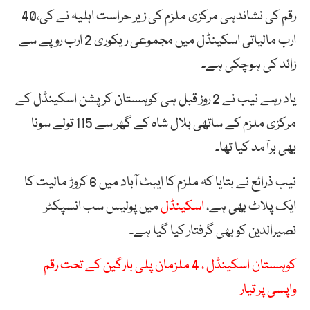
رقم کی نشاندہی مرکزی ملزم کی زیر حراست اہلیہ نے کی،40
ارب مالیاتی اسکینڈل میں مجموعی ریکوری 2 ارب روپے سے
زائد کی ہوچکی ہے۔
یاد رہے نیب نے 2 روز قبل ہی کوہستان کرپشن اسکینڈل کے
مرکزی ملزم کے ساتھی بلال شاہ کے گھر سے 115 تولے سونا
بھی برآمد کیا تھا۔
نیب ذرائع نے بتایا کہ ملزم کا ایبٹ آباد میں 6 کروڑ مالیت کا
ایک پلاٹ بھی ہے،
اسکینڈل
میں پولیس سب انسپکٹر
نصیرالدین کو بھی گرفتار کیا گیا ہے۔
کوہستان اسکینڈل ، 4 ملزمان پلی بارگین کے تحت رقم
واپسی پر تیار