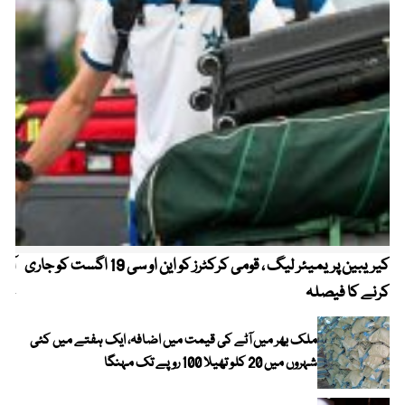
کیریبین پریمیئر لیگ ، قومی کرکٹرز کو این او سی 19 اگست کو جاری
آز
کرنے کا فیصلہ
چھی
ملک بھر میں آٹے کی قیمت میں اضافہ، ایک ہفتے میں کئی
شہروں میں 20 کلو تھیلا 100 روپے تک مہنگا