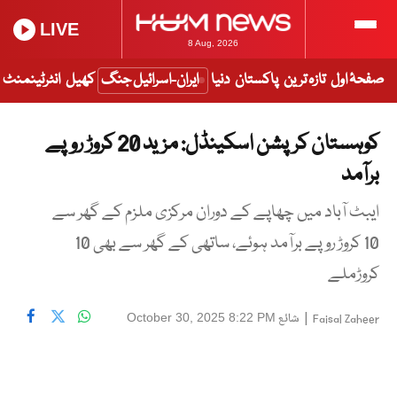
LIVE
8 Aug, 2026
صفحۂ اول
تازہ ترین
پاکستان
دنیا
ایران-اسرائیل جنگ
کھیل
انٹرٹینمنٹ
کوہستان کرپشن اسکینڈل: مزید 20 کروڑ روپے
برآمد
ایبٹ آباد میں چھاپے کے دوران مرکزی ملزم کے گھر سے
10 کروڑ روپے برآمد ہوئے، ساتھی کے گھر سے بھی 10
کروڑملے
|
شائع
October 30, 2025 8:22 PM
Faisal Zaheer