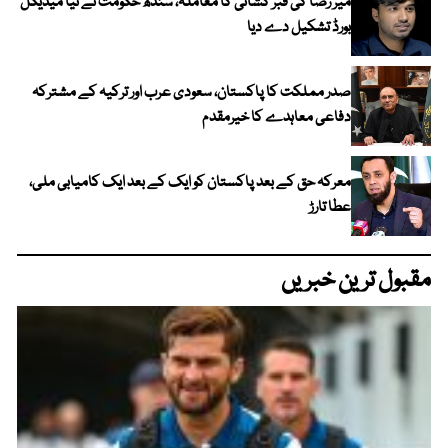
میر رضا کی قبر کشائی کا معاملہ، سندھ حکومت نے نیا میڈیکل
بورڈ تشکیل دے دیا
صدر مملکت کا پاکستان، سعودی عرب اور ترکیہ کے مشترکہ
دفاعی معاہدے کا خیرمقدم
معرکہ حق کے بعد پاکستان کو ایک کے بعد ایک کامیابی ملی،
عطا تارڑ
مقبول ترین خبریں