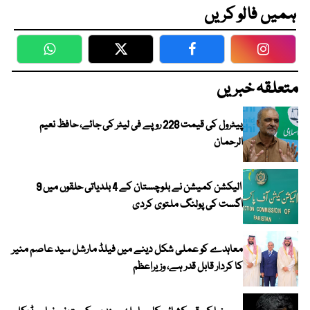
ہمیں فالو کریں
WhatsApp
Twitter
Facebook
Faceboo
متعلقہ خبریں
پیٹرول کی قیمت 228 روپے فی لیٹر کی جائے، حافظ نعیم
الرحمان
الیکشن کمیشن نے بلوچستان کے 4 بلدیاتی حلقوں میں 9
اگست کی پولنگ ملتوی کردی
معاہدے کو عملی شکل دینے میں فیلڈ مارشل سید عاصم منیر
کا کردار قابل قدر ہے، وزیراعظم