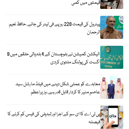
قیمتوں میں کمی
پیٹرول کی قیمت 228 روپے فی لیٹر کی جائے، حافظ نعیم
الرحمان
الیکشن کمیشن نے بلوچستان کے 4 بلدیاتی حلقوں میں 9
اگست کی پولنگ ملتوی کردی
معاہدے کو عملی شکل دینے میں فیلڈ مارشل سید
عاصم منیر کا کردار قابل قدر ہے، وزیراعظم
پی ٹی اے کا ای سم کے اجرا اور تبدیلی کی فیس کم کرنے کا
فیصلہ