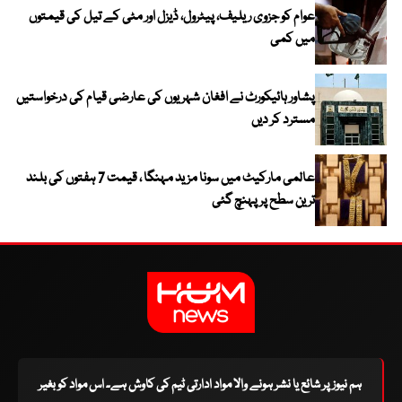
عوام کو جزوی ریلیف، پیٹرول، ڈیزل اور مٹی کے تیل کی قیمتوں
میں کمی
پشاور ہائیکورٹ نے افغان شہریوں کی عارضی قیام کی درخواستیں
مسترد کر دیں
عالمی مارکیٹ میں سونا مزید مہنگا ، قیمت 7 ہفتوں کی بلند
ترین سطح پر پہنچ گئی
ہم نیوز پر شائع یا نشر ہونے والا مواد ادارتی ٹیم کی کاوش ہے۔ اس مواد کو بغیر