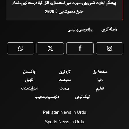
پیشگی اجازت کسی بھی صورت میں استعمال یا نقل کرنا درست نہیں۔ تمام
حقوق محفوظ ہیں © 2026
رابطہ کریں
پرائیویسی پالیسی
WhatsApp
Twitter
Facebook
Faceboo
صفحۂ اول
تازہ ترین
پاکستان
دنیا
معیشت
کھیل
تعلیم
صحت
انٹرٹینمنٹ
ٹیکنالوجی
دلچسپ و عجیب
Pakistan News in Urdu
Sports News in Urdu