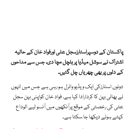
پاکستان کے دوسپراسٹارزسجل علی اورفواد خان کے حالیہ
اشتراک نے سوشل میڈیا پر ہلچل مچا دی، جس سے مداحوں
کے دلوں پر بھی چھریاں چل گئیں۔
دونوں اسٹارزکی ایک ویڈیو وائرل ہو رہی ہے جس میں انہوں
نے بھائی بہن کا کردارادا کیا ہے، فواد خان کواپنی بہن سجل
علی کی رخصتی کے موقع پرآنکھوں میں آنسو لیے الوداع
کہتے ہوئے دیکھا جا سکتا ہے۔