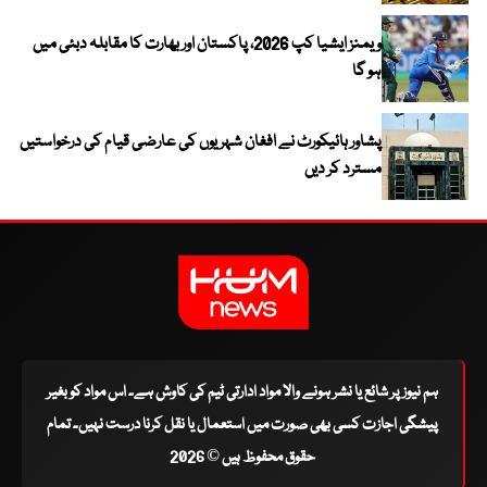
ویمنز ایشیا کپ 2026، پاکستان اور بھارت کا مقابلہ دبئی میں
ہو گا
پشاور ہائیکورٹ نے افغان شہریوں کی عارضی قیام کی درخواستیں
مسترد کر دیں
ہم نیوز پر شائع یا نشر ہونے والا مواد ادارتی ٹیم کی کاوش ہے۔ اس مواد کو بغیر
پیشگی اجازت کسی بھی صورت میں استعمال یا نقل کرنا درست نہیں۔ تمام
حقوق محفوظ ہیں © 2026