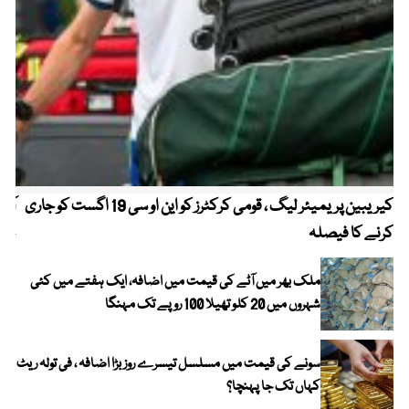
کیریبین پریمیئر لیگ ، قومی کرکٹرز کو این او سی 19 اگست کو جاری
آز
کرنے کا فیصلہ
چھی
ملک بھر میں آٹے کی قیمت میں اضافہ، ایک ہفتے میں کئی
شہروں میں 20 کلو تھیلا 100 روپے تک مہنگا
سونے کی قیمت میں مسلسل تیسرے روز بڑا اضافہ ، فی تولہ ریٹ
کہاں تک جا پہنچا؟