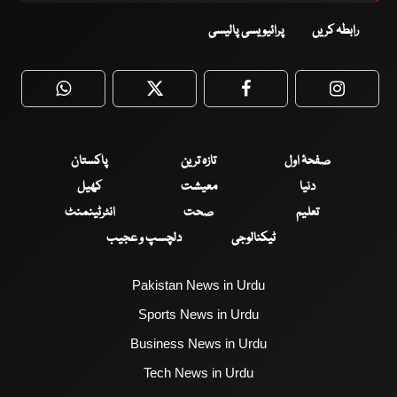
رابطہ کریں
پرائیویسی پالیسی
WhatsApp
Twitter
Facebook
Faceboo
صفحۂ اول
تازہ ترین
پاکستان
دنیا
معیشت
کھیل
تعلیم
صحت
انٹرٹینمنٹ
ٹیکنالوجی
دلچسپ و عجیب
Pakistan News in Urdu
Sports News in Urdu
Business News in Urdu
Tech News in Urdu