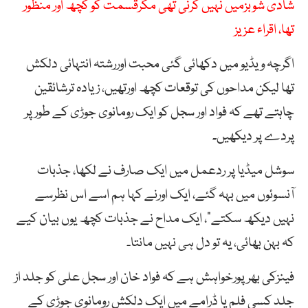
شادی شوبزمیں نہیں کرنی تھی مگرقسمت کو کچھ اور منظور
تھا، اقراء عزیز
اگرچہ ویڈیو میں دکھائی گئی محبت اوررشتہ انتہائی دلکش
تھا لیکن مداحوں کی توقعات کچھ اورتھیں، زیادہ ترشائقین
چاہتے تھے کہ فواد اور سجل کو ایک رومانوی جوڑی کے طور پر
پردے پر دیکھیں۔
سوشل میڈیا پر ردعمل میں ایک صارف نے لکھا، جذبات
آنسوئوں میں بہہ گئے، ایک اورنے کہا ہم اسے اس نظرسے
نہیں دیکھ سکتے”، ایک مداح نے جذبات کچھ یوں بیان کیے
کہ بہن بھائی، یہ تو دل ہی نہیں مانتا۔
فینزکی بھرپورخواہش ہے کہ فواد خان اور سجل علی کو جلد از
جلد کسی فلم یا ڈرامے میں ایک دلکش رومانوی جوڑی کے