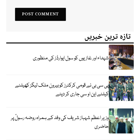
تازہ ترین خبریں
شہداء اور غازیوں کو سول ایوارڈز کی منظوری
پی سی بی نے قومی کرکٹرز کو بیرون ملک لیگز کھیلنے
کیلئے این او سی جاری کر دیئے
وزیر اعظم شہباز شریف کی وفد کے ہمراہ روضہ رسولؐ پر
حاضری