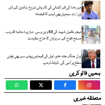
میر رضا کی قبر کشائی کی کارروائی شروع ، والدین کے ڈی
این اے سیمپل بھی لینے کا فیصلہ
میجر طفیل شہید کی 68 ویں برسی ، مزار پر دعائیہ تقریب ،
مسلح افواج کے سربراہان کا خراج عقیدت
ایران جنگ جلد ختم ، تیل کی قیمتیں پہلے سے بھی نچلی
سطح پر آئیں گی ، ڈونلڈ ٹرمپ
ہمیں فالو کریں
WhatsApp
Twitter
Facebook
Faceboo
متعلقہ خبریں