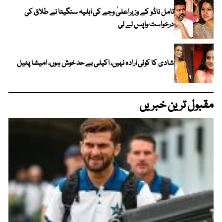
تامل ناڈو کے وزیراعلیٰ وجے کی اہلیہ سنگیتا نے طلاق کی
درخواست واپس لے لی
شادی کا کوئی ارادہ نہیں، اکیلی بے حد خوش ہوں، امیشا پٹیل
مقبول ترین خبریں