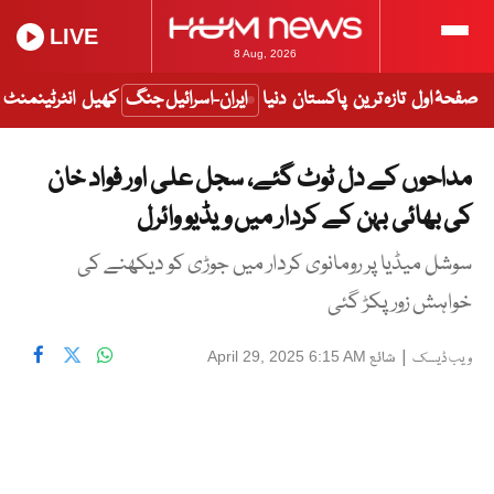
LIVE
8 Aug, 2026
صفحۂ اول
تازہ ترین
پاکستان
دنیا
ایران-اسرائیل جنگ
کھیل
انٹرٹینمنٹ
مداحوں کے دل ٹوٹ گئے، سجل علی اور فواد خان
کی بھائی بہن کے کردار میں ویڈیو وائرل
سوشل میڈیا پر رومانوی کردار میں جوڑی کو دیکھنے کی
خواہش زور پکڑ گئی
|
شائع
April 29, 2025 6:15 AM
ویب ڈیسک