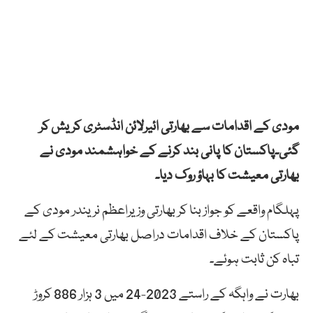
مودی کے اقدامات سے بھارتی ائیرلائن انڈسٹری کریش کر
گئی۔پاکستان کا پانی بند کرنے کے خواہشمند مودی نے
بھارتی معیشت کا بہاؤ روک دیا۔
پہلگام واقعے کو جواز بنا کر بھارتی وزیراعظم نریندر مودی کے
پاکستان کے خلاف اقدامات دراصل بھارتی معیشت کے لئے
تباہ کن ثابت ہوئے۔
بھارت نے واہگہ کے راستے 2023-24 میں 3 ہزار 886 کروڑ