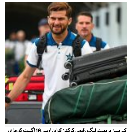
کیریبین پریمیئر لیگ ، قومی کرکٹرز کو این او سی 19 اگست کو جاری
پیٹ