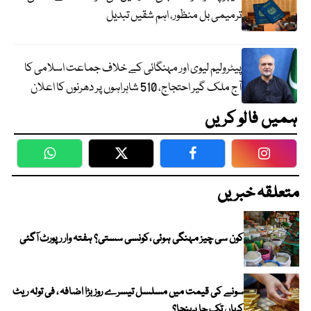
ترمیمی بل منظور، اہم شقیں تبدیل
پیٹرولیم لیوی اور مہنگائی کے خلاف جماعت اسلامی کا
آج ملک گیر احتجاج، 510 شاہراہوں پر دھرنوں کا اعلان
ہمیں فالو کریں
WhatsApp
Twitter
Facebook
Faceboo
متعلقہ خبریں
کون سی چیز مہنگی ہوئی ،کونسی سستی؟ ہفتہ وار رپورٹ آگئی
سونے کی قیمت میں مسلسل تیسرے روز بڑا اضافہ ، فی تولہ ریٹ
کہاں تک جا پہنچا؟