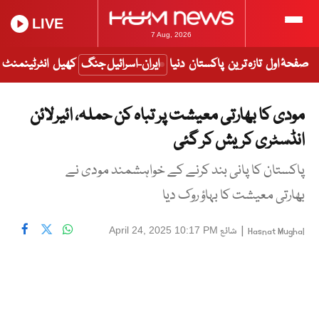
LIVE
7 Aug, 2026
صفحۂ اول
تازہ ترین
پاکستان
دنیا
ایران-اسرائیل جنگ
کھیل
انٹرٹینمنٹ
مودی کا بھارتی معیشت پر تباہ کن حملہ، ائیرلائن
انڈسٹری کریش کر گئی
پاکستان کا پانی بند کرنے کے خواہشمند مودی نے
بھارتی معیشت کا بہاؤ روک دیا
|
شائع
April 24, 2025 10:17 PM
Hasnat Mughal