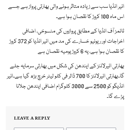
ائیر انڈیا سب سے زیادہ متاثر ہونے والی بھارتی پرواز ہے جسے
اس ماہ 100 کروڑ کا نقصان ہوا ہے۔
ٹائمز آف انڈیا کے مطابق پروازوں کی منسوخی، اضافی
اخراجات اور ریونیو خسارے کی مد میں ائیر انڈیا کو 372 کروڑ
کا نقصان ہوا ہے، یہ 6 کروڑ یومیہ نقصان ہے
بھارتی ائیرلائنز کے ایندھن کی شکل میں بھارتی سرمایہ جلے
گا۔بھارتی ائیرلائنز کا 700 ڈالر فی کلو لیٹر خرچ بڑھ گیا ہے۔ائیر
انڈیگو کو 2500 سے 3000 کلوگرام اضافی ایندھن جلانا
پڑے گا۔
LEAVE A REPLY