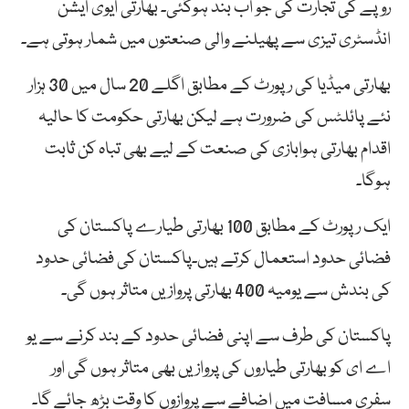
روپے کی تجارت کی جو اب بند ہوگئی۔ بھارتی ایوی ایشن
انڈسٹری تیزی سے پھیلنے والی صنعتوں میں شمار ہوتی ہے۔
بھارتی میڈیا کی رپورٹ کے مطابق اگلے 20 سال میں 30 ہزار
نئے پائلٹس کی ضرورت ہے لیکن بھارتی حکومت کا حالیہ
اقدام بھارتی ہوابازی کی صنعت کے لیے بھی تباہ کن ثابت
ہوگا۔
ایک رپورٹ کے مطابق 100 بھارتی طیارے پاکستان کی
فضائی حدود استعمال کرتے ہیں۔پاکستان کی فضائی حدود
کی بندش سے یومیہ 400 بھارتی پروازیں متاثر ہوں گی۔
پاکستان کی طرف سے اپنی فضائی حدود کے بند کرنے سے یو
اے ای کو بھارتی طیاروں کی پروازیں بھی متاثر ہوں گی اور
سفری مسافت میں اضافے سے پروازوں کا وقت بڑھ جائے گا۔