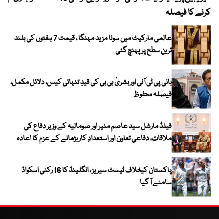
کرنے کا فیصلہ
عالمی مارکیٹ میں سونا مزید مہنگا ، قیمت 7 ہفتوں کی بلند
ترین سطح پر پہنچ گئی
بانی پی ٹی آئی اور بشریٰ بی بی کی قیدِ تنہائی کیس، دلائل مکمل،
فیصلہ محفوظ
فیلڈ مارشل سید عاصم منیر اور صومالیہ کے وزیر دفاع کی
ملاقات، دفاعی تعاون اور استعدادِ کار بڑھانے کے عزم کا اعادہ
پاکستان کیخلاف ٹیسٹ سیریز ، انگلینڈ کا 16 رکنی اسکواڈ
سامنے آ گیا