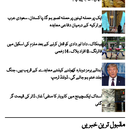
ایک پر حملہ تینوں پر حملہ تصور ہو گا، پاکستان ، سعودی عرب
اور ترکیہ کے درمیان دفاعی معاہدہ
بینکاک ، دادا اور دادی کو قتل کرنے کے بعد ملزم کی اسکول میں
فائرنگ ، 8 افراد ہلاک ، 14 زخمی
آبنائے ہرمز دوبارہ کھولنے کیلئے معاہدے کے قریب ہیں ، جنگ
جلد ختم ہو جائے گی ، ڈونلڈ ٹرمپ
اسٹاک ایکسچینج میں کاروبار کا منفی آغاز ، ڈالر کی قیمت گر
گئی
مقبول ترین خبریں