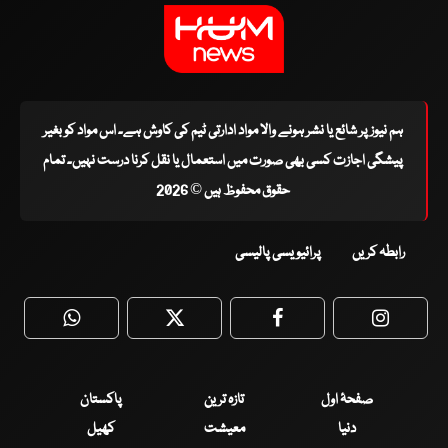
ہم نیوز پر شائع یا نشر ہونے والا مواد ادارتی ٹیم کی کاوش ہے۔ اس مواد کو بغیر
پیشگی اجازت کسی بھی صورت میں استعمال یا نقل کرنا درست نہیں۔ تمام
حقوق محفوظ ہیں © 2026
رابطہ کریں
پرائیویسی پالیسی
WhatsApp
Twitter
Facebook
Faceboo
صفحۂ اول
تازہ ترین
پاکستان
دنیا
معیشت
کھیل