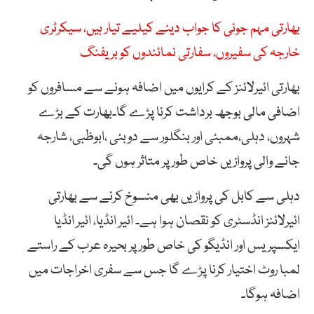
بھارتی مہم جوئی کا جواب دینے کیلیے تیار ہیں، سیکرٹری
خارجہ کی سفیروں، سفارتی نمائندوں کو بریفنگ
بھارتی ائیرلائنز کے کرایوں میں اضافہ ہونے سے مسافروں کو
اضافی مالی بوجھ برداشت کرنا پڑے گا۔بھارت کے بڑے
شہروں، دہلی،ممبئی اور بنگلور سے دوبئی ،ابوظبی، شارجہ
جانے والی پروازیں خاص طور پر متاثر ہوں گی۔
دہلی سے کابل کی پروازیں بھی منسوخ کرنے سے بھارتی
ائیرلائنز انڈسٹری کو نقصان ہوا ہے۔ ائیر انڈیا، ائیر انڈیا
ایکسپریس اور انڈیگو کی خاص طور پر بحیرہ عرب کے راستے
لمبا روٹ اختیار کرنا پڑے گا جس سے سفری اخراجات میں
اضافہ ہوگا۔