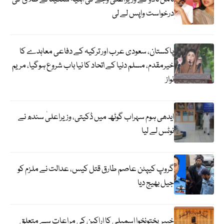
درخواست واپس لے لی
پاکستان، سعودی عرب اور ترکیہ کے دفاعی معاہدے کا
خیرمقدم، مسلم دنیا کے اتحاد کا نیا باب شروع ہوگیا، مریم
نواز
ایدھی ہوم سہراب گوٹھ میں ڈکیتی، وزیراعلیٰ سندھ نے
نوٹس لے لیا
گروپ کیپٹن عاصم طارق قتل کیس، عدالت نے ملزم کو
جیل بھیج دیا
خیبرپختونخوا اسمبلی کا اراکین کی مراعات سے متعلق