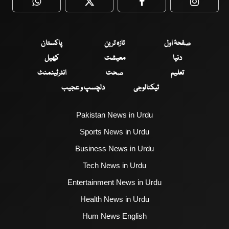
WhatsApp
Twitter
Facebook
Faceboo
صفحۂ اول
تازہ ترین
پاکستان
دنیا
معیشت
کھیل
تعلیم
صحت
انٹرٹینمنٹ
ٹیکنالوجی
دلچسپ و عجیب
Pakistan News in Urdu
Sports News in Urdu
Business News in Urdu
Tech News in Urdu
Entertainment News in Urdu
Health News in Urdu
Hum News English