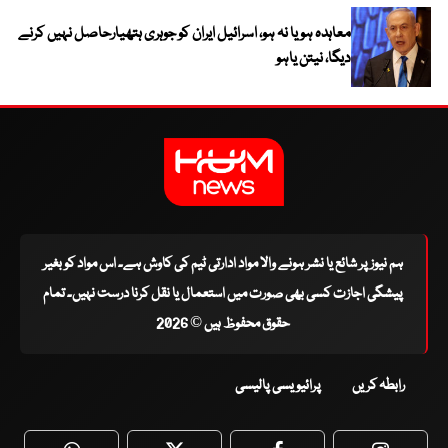
معاہدہ ہو یا نہ ہو، اسرائیل ایران کو جوہری ہتھیارحاصل نہیں کرنے
دیگا، نیتن یاہو
ہم نیوز پر شائع یا نشر ہونے والا مواد ادارتی ٹیم کی کاوش ہے۔ اس مواد کو بغیر
پیشگی اجازت کسی بھی صورت میں استعمال یا نقل کرنا درست نہیں۔ تمام
حقوق محفوظ ہیں © 2026
رابطہ کریں
پرائیویسی پالیسی