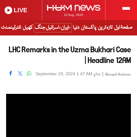
LIVE
10 Aug, 2026
صفحۂ اول
تازہ ترین
پاکستان
دنیا
ایران-اسرائیل جنگ
کھیل
انٹرٹینمنٹ
LHC Remarks in the Uzma Bukhari Case
| Headline 12AM
|
شائع
September 19, 2024 1:47 AM
Ahmed Hussain