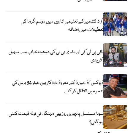
آزاد کشمیر کے تعلیمی اداروں میں موسم گرما کی
تعطیلات میں اضافہ
بانی پی ٹی آئی اور بشریٰ بی بی کی صحت خراب ہے، سہیل
آفریدی
ڈیوکس آف ہیزرڈ کے معروف اداکار بین جونز 84 برس کی
عمر میں انتقال کر گئے
سونا مسلسل پانچویں روز بھی مہنگا ، فی تولہ قیمت کتنی
ہو گئی؟