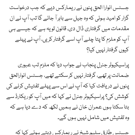
جسٹس انوارا الحق پنوں نے ریمارکس دیے کہ جب درخواست
گزار کو امید ہوئی کہ وہ جیل سے باہر آ جائے گا تب آپ نے ان
مقدمات میں گرفتاری ڈال دی، قانون تو یہ ہے کہ جیسے ہی
آپ کو ملزم کا پتا چلے آپ اسے گرفتار کریں، آپ نے پہلے
کیوں گرفتار نہیں کیا؟
پراسیکیوٹر جنرل پنجاب نے جواب دیا کہ ملزم تب عبوری
ضمانت پر تھے، گرفتار نہیں کر سکتے تھے، جسٹس انوارالحق
پنوں نے دریافت کیا کہ آپ نے اس سے پہلے تفتیش کرنے کی
کوشش کی؟ پراسیکیوٹر جنرل نے کہا کہ میں آپ کو ریکارڈ سے
بتا سکتا ہوں عمران خان نے ہمیں لکھ کہ دے دیا ہے کہ
وہ تفتیش میں شامل نہیں ہوں گے۔
جسٹس طارق سلیم شیخ نے ریمارکس دیتے ہوئے کہا کہ