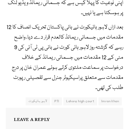
اپنی نوعیت کا پہلا کیس ہے کہ جسمانی ریمانڈ ویڈیو لنک
پر ہوسکتا ہے یا نہیں۔
بعد ازاں لاہور ہائیکورٹ نے بانی پاکستان تحریک انصاف کا 12
مقدمات میں جسمانی ریمانڈ کالعدم قرار دے دیا، واضح
رہے کہ گزشتہ روز لاہور ہائی کورٹ نے بانی پی ٹی آئی کی 9
مئی کے 12 مقدمات میں جسمانی ریمانڈ کے خلاف
درخواست پر سماعت ملتوی کرتے ہوئے عمران خان پر درج
مقدمات سے متعلق پراسیکیوٹر جنرل سے تفصیلی رپورٹ
طلب کی تھی۔
Imran khan
Lahore high court
PTI
لاہور ہائیکورٹ
LEAVE A REPLY