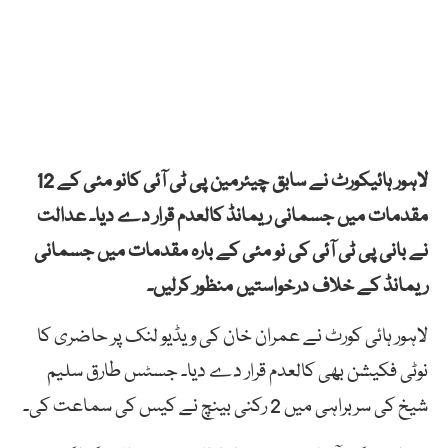
لاہور ہائیکورٹ نے سابق چیئرمین پی ٹی آئی کانو مئی کے 12
مقدمات میں جسمانی ریمانڈ کالعدم قرار دے دیا۔ عدالت
نے بانی پی ٹی آئی کی نو مئی کے بارہ مقدمات میں جسمانی
ریمانڈ کے خلاف درخواستیں منظور کرلیں۔
لاہور ہائی کورٹ نے عمران خان کی ویڈیو لنک پر حاضری کا
نوٹی فکیشن بھی کالعدم قرار دے دیا۔ جسٹس طارق سلیم
شیخ کی سربراہی میں 2 رکنی بینچ نے کیس کی سماعت کی۔