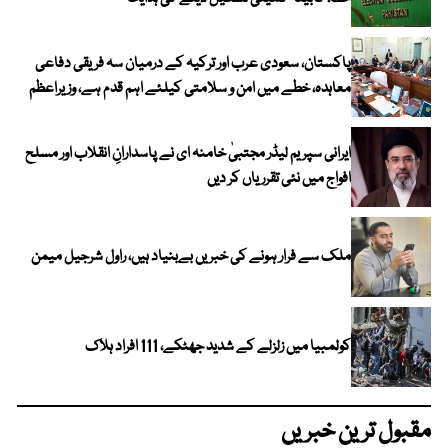
پاکستان، سعودی عرب اور ترکیہ کے درمیان سہ فریقی دفاعی
معاہدہ، خطے میں امن و سلامتی کیلئے اہم قدم ہے، وزیراعظم
ایرانی سپریم لیڈر مجتبیٰ خامنہ ای نے پاسدارانِ انقلاب اور مسلح
افواج میں نئی تقرریاں کر دیں
ملک سے فرار ہونے کی خبریں بےبنیاد ہیں، راول شرجیل میمن
کولمبیا میں زلزلے کے شدید جھٹکے، 111 افراد ہلاک
مقبول ترین خبریں