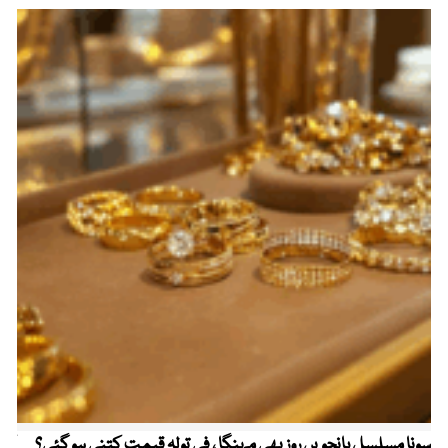
سونا مسلسل پانچویں روز بھی مہنگا ، فی تولہ قیمت کتنی ہو گئی؟
کولم