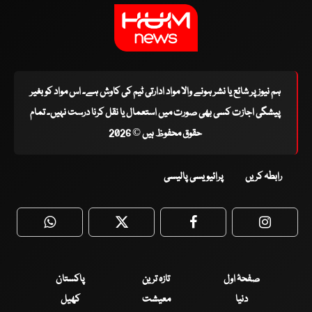
ہم نیوز پر شائع یا نشر ہونے والا مواد ادارتی ٹیم کی کاوش ہے۔ اس مواد کو بغیر
پیشگی اجازت کسی بھی صورت میں استعمال یا نقل کرنا درست نہیں۔ تمام
حقوق محفوظ ہیں © 2026
رابطہ کریں
پرائیویسی پالیسی
WhatsApp
Twitter
Facebook
Faceboo
صفحۂ اول
تازہ ترین
پاکستان
دنیا
معیشت
کھیل