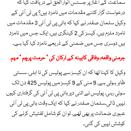
سماعت کے آغاز پر جسٹس انوار الحق نے دریافت کیا کہ
درخواست گزار کتنے مقدمات میں نامزد ہیں؟ پی ٹی آئی کے
وکیل سلمان صفدر نے کہا کہ بانی پی ٹی آئی 3 مقدمات میں
نامزد ملزم ہیں، کیسز کی 2 کیٹگری ہیں، ایک جس میں نامزد
ہیں دوسری جس میں ضمنی کے ذریعے نامزد کیا گیا ہے۔
جرمنی واقعہ، وفاقی کابینہ کے ارکان کی ” حرمت پرچم “ مہم
وکیل کا کہنا تھا کہ ان کیسز سے پولیس کی نا اہلی، سستی
ظاہر ہوتی ہے، 9 مئی کے 9 کیسز میں پولیس 425 دن تک
سوئی رہی، پولیس نے اتنی دیر بانی پی ٹی آئی کی گرفتاری کیوں
نہیں ڈالی۔سلمان صفدر نے کہا کہ ایک وقت بانی پی ٹی آئی
عبوری ضمانت پر بھی تھے، تو ان کو شامل تفتیش کرنے کی
کوشش نہیں کی گئی۔