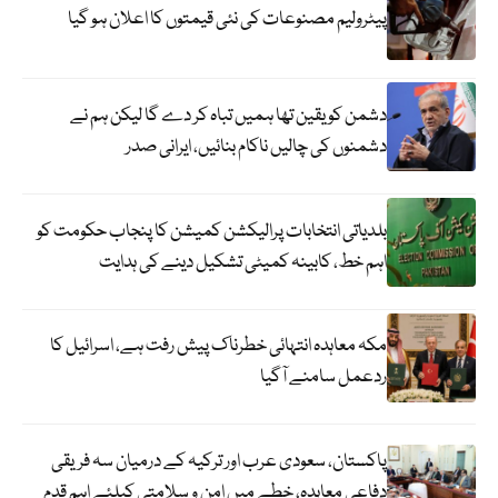
پیٹرولیم مصنوعات کی نئی قیمتوں کا اعلان ہو گیا
دشمن کو یقین تھا ہمیں تباہ کر دے گا لیکن ہم نے
دشمنوں کی چالیں ناکام بنائیں، ایرانی صدر
بلدیاتی انتخابات پرالیکشن کمیشن کا پنجاب حکومت کو
اہم خط، کابینہ کمیٹی تشکیل دینے کی ہدایت
مکہ معاہدہ انتہائی خطرناک پیش رفت ہے، اسرائیل کا
ردعمل سامنے آگیا
پاکستان، سعودی عرب اور ترکیہ کے درمیان سہ فریقی
دفاعی معاہدہ، خطے میں امن و سلامتی کیلئے اہم قدم