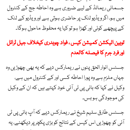
جسمانی ریمانڈ کے لیے ضروری ہے وہ احاطہ جج کے کنٹرول
میں ہو، اگر ویڈیو لنک پر حاضری ہوتی ہے اور ویڈیو کے لنک
کے پیچھے کوئی اور کھڑا ہو تو کیا یہ محفوظ ماحول ہوگا۔
توہین الیکشن کمیشن کیس ، فواد چوہدری کیخلاف جیل ٹرائل
اور فرد جرم کا فیصلہ کالعدم
جسٹس انوار الحق پنوں نے ریمارکس دیے کہ یہ بھی چھوڑیں وہ
جہاں ملزم ہے وہ پورا احاطہ کسی اور کے کنٹرول میں ہے،
وکیل نے کہا کہ بانی پی ٹی آئی خود کہتے ہیں کہ ان کے وکیل
کی موجودگی ہو بس۔
جسٹس طارق سلیم شیخ نے ریمارکس دیے کہ آپ بانی پی ٹی
آئی کو چھوڑیں اس کیس کے نتائج کو بڑی پکچر پر دیکھئے، یہ