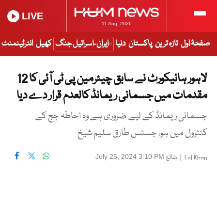
LIVE
11 Aug, 2026
صفحۂ اول
تازہ ترین
پاکستان
دنیا
ایران-اسرائیل جنگ
کھیل
انٹرٹینمنٹ
لاہور ہائیکورٹ نے سابق چیئرمین پی ٹی آئی کا 12
مقدمات میں جسمانی ریمانڈ کالعدم قرار دے دیا
جسمانی ریمانڈ کے لیے ضروری ہے وہ احاطہ جج کے
کنٹرول میں ہو، جسٹس طارق سلیم شیخ
|
شائع
July 25, 2024 3:10 PM
Lal Khan