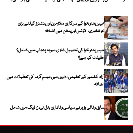
خیبرپختونخوا کے سرکاری ملازمین اور پنشنرز کیلئے بڑی
خوشخبری، الاؤنس اور پنشن میں اضافہ
خیبر پختونخوا کی تحصیل غازی صوبہ پنجاب میں شامل؟
حقیقت کیا ہے؟
آزاد کشمیر کے تعلیمی اداروں میں موسم گرما کی تعطیلات میں
اضافہ
سابق وفاقی وزیر نے سیاسی وفاداری بدل لی، ن لیگ میں شامل