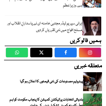
ہے، وزیراعظم
ایرانی سپریم لیڈر مجتبیٰ خامنہ ای نے پاسدارانِ انقلاب اور
مسلح افواج میں نئی تقرریاں کر دیں
ہمیں فالو کریں
WhatsApp
Twitter
Facebook
Faceboo
متعلقہ خبریں
پیٹرولیم مصنوعات کی نئی قیمتوں کا اعلان ہو گیا
بلدیاتی انتخابات پرالیکشن کمیشن کا پنجاب حکومت کو اہم
خط، کابینہ کمیٹی تشکیل دینے کی ہدایت