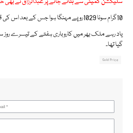
سلیکشن کمیٹی سے ہٹائے جانے پر عبدالرزاق نے بھی خا
10گرام سونا 1029روپے مہنگا ہوا جس کے بعد اس کی قیمت 2 لاکھ 11 ہزار 591 روپے ہوگئی۔
گیا تھا۔
Gold Price