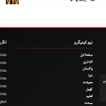
نیوز کیٹیگریز
انگر
صفحۂ اول
Urdu
تازہ ترین
Urdu
پاکستان
Urdu
دنیا
Urdu
اس
معیشت
Urdu
کھیل
Urdu
تعلیم
lish
صحت