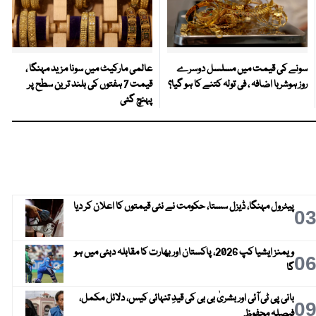
سونے کی قیمت میں مسلسل دوسرے
عالمی مارکیٹ میں سونا مزید مہنگا ،
روز ہوشربا اضافہ ، فی تولہ کتنے کا ہو گیا؟
قیمت 7 ہفتوں کی بلند ترین سطح پر
پہنچ گئی
پیٹرول مہنگا، ڈیزل سستا، حکومت نے نئی قیمتوں کا اعلان کر دیا
0
ویمنز ایشیا کپ 2026، پاکستان اور بھارت کا مقابلہ دبئی میں ہو
0
گا
بانی پی ٹی آئی اور بشریٰ بی بی کی قیدِ تنہائی کیس، دلائل مکمل،
0
فیصلہ محفوظ