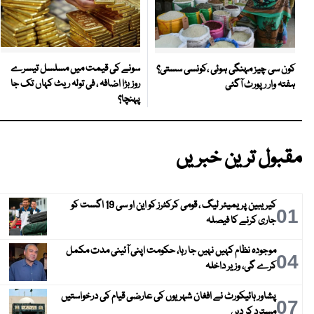
سونے کی قیمت میں مسلسل تیسرے
کون سی چیز مہنگی ہوئی ،کونسی سستی؟
روز بڑا اضافہ ، فی تولہ ریٹ کہاں تک جا
ہفتہ وار رپورٹ آگئی
پہنچا؟
مقبول ترین خبریں
کیریبین پریمیئر لیگ ، قومی کرکٹرز کو این او سی 19 اگست کو
01
جاری کرنے کا فیصلہ
موجودہ نظام کہیں نہیں جا رہا، حکومت اپنی آئینی مدت مکمل
04
کرے گی، وزیر داخلہ
پشاور ہائیکورٹ نے افغان شہریوں کی عارضی قیام کی درخواستیں
07
مسترد کر دیں