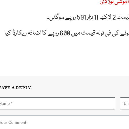
موشی توڑ دی
یاد رہے ملک بھر میں کاروباری ہفتے کے تیسرے روز سونے کی فی تولہ قیمت میں 600 روپے کا اضافہ ریکارڈ کیا
EAVE A REPLY