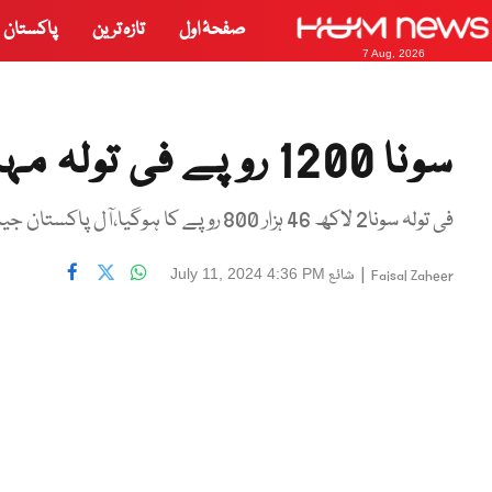
صفحۂ اول
تازہ ترین
پاکستان
7 Aug, 2026
سونا 1200 روپے فی تولہ مہنگا ہوگیا
فی تولہ سونا2 لاکھ 46 ہزار 800 روپے کا ہوگیا،آل پاکستان جیمز اینڈ جیولرز ایسوسی ایشن
|
شائع
July 11, 2024 4:36 PM
Faisal Zaheer