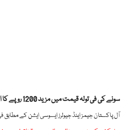
سونے کی فی تولہ قیمت میں مزید 1200 روپے کا اضافہ ہوگیا۔
آل پاکستان جیمز اینڈ جیولرز ایسوسی ایشن کے مطابق فی تولہ سونا2 لاکھ 46 ہزار 800 