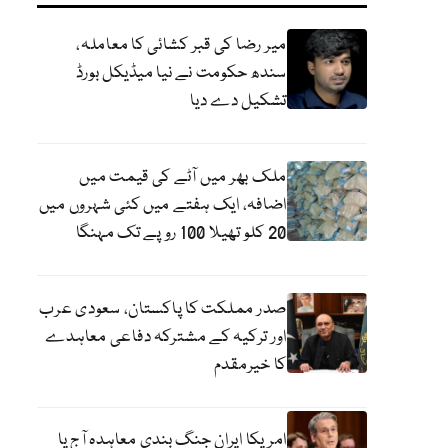
میر رضا کی قبر کشائی کا معاملہ،
سندھ حکومت نے نیا میڈیکل بورڈ
تشکیل دے دیا
ملک بھر میں آٹے کی قیمت میں
اضافہ، ایک ہفتے میں کئی شہروں میں
20 کلو تھیلا 100 روپے تک مہنگا
صدر مملکت کا پاکستان، سعودی عرب
اور ترکیہ کے مشترکہ دفاعی معاہدے
کا خیرمقدم
امریکا ایران جنگ بندی معاہدہ آج یا