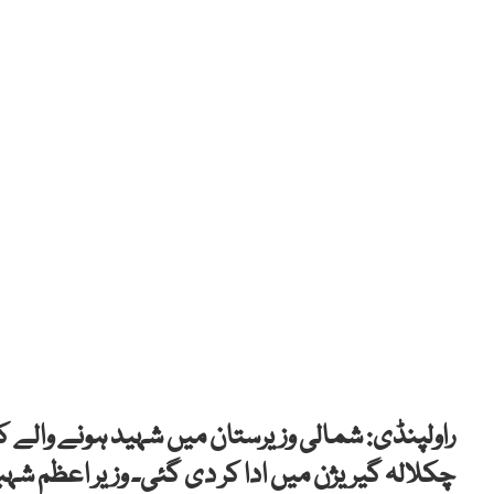
راولپنڈی: شمالی وزیرستان میں شہید ہونے والے ک
چکلالہ گیریژن میں ادا کر دی گئی۔ وزیر اعظم شہ