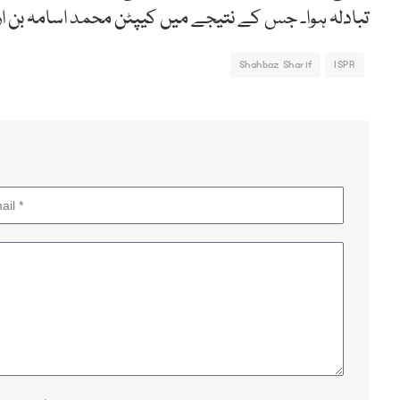
تبادلہ ہوا۔ جس کے نتیجے میں کیپٹن محمد اسامہ بن ارشد شہید ہوئے جب
Shahbaz Sharif
ISPR