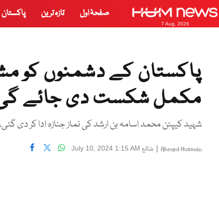
صفحۂ اول
تازہ ترین
پاکستان
7 Aug, 2026
پاکستان کے دشمنوں کو م
مکمل شکست دی جائے گی، 
شہید کیپٹن محمد اسامہ بن ارشد کی نماز جنازہ ادا کر دی گئی
|
شائع
July 10, 2024 1:15 AM
Ahmed Hussain