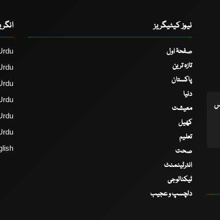
نیوز کیٹیگریز
انگر
صفحۂ اول
Urdu
تازہ ترین
Urdu
پاکستان
Urdu
دنیا
Urdu
اس
معیشت
Urdu
کھیل
Urdu
تعلیم
lish
صحت
انٹرٹینمنٹ
ٹیکنالوجی
دلچسپ و عجیب