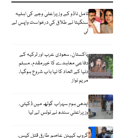
تامل ناڈو کے وزیراعلیٰ وجے کی اہلیہ
سنگیتا نے طلاق کی درخواست واپس لے
لی
پاکستان، سعودی عرب اور ترکیہ کے
دفاعی معاہدے کا خیرمقدم، مسلم
دنیا کے اتحاد کا نیا باب شروع ہوگیا،
مریم نواز
ایدھی ہوم سہراب گوٹھ میں ڈکیتی،
وزیراعلیٰ سندھ نے نوٹس لے لیا
گروپ کیپٹن عاصم طارق قتل کیس،