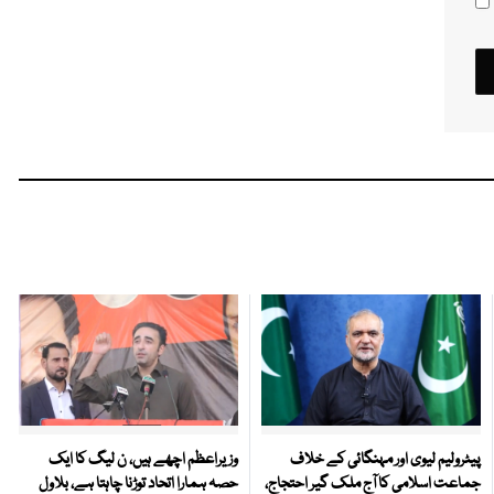
پیٹرولیم لیوی اور مہنگائی کے خلاف
وزیراعظم اچھے ہیں، ن لیگ کا ایک
جماعت اسلامی کا آج ملک گیر احتجاج،
حصہ ہمارا اتحاد توڑنا چاہتا ہے، بلاول