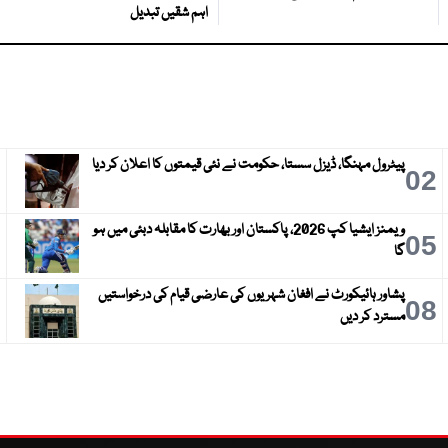
اہم شقیں تبدیل
پیٹرول مہنگا، ڈیزل سستا، حکومت نے نئی قیمتوں کا اعلان کر دیا
3
02
ویمنز ایشیا کپ 2026، پاکستان اور بھارت کا مقابلہ دبئی میں ہو
6
05
گا
پشاور ہائیکورٹ نے افغان شہریوں کی عارضی قیام کی درخواستیں
9
08
مسترد کر دیں