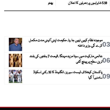
510 شاہراہوں پر دھرنوں کا اعلان
بھٹو
موجودہ نظام کہیں نہیں جا رہا، حکومت اپنی آئینی مدت مکمل
0
کرے گی، وزیر داخلہ
عالمی مارکیٹ میں سونا مزید مہنگا ، قیمت 7 ہفتوں کی بلند
0
ترین سطح پر پہنچ گئی
پاکستان کیخلاف ٹیسٹ سیریز ، انگلینڈ کا 16 رکنی اسکواڈ
0
سامنے آ گیا