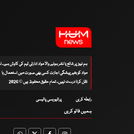
ہم نیوز پر شائع یا نشر ہونے والا مواد ادارتی ٹیم کی کاوش ہے۔ 
مواد کو بغیر پیشگی اجازت کسی بھی صورت میں استعمال یا
نقل کرنا درست نہیں۔ تمام حقوق محفوظ ہیں © 2026
رابطہ کریں
پرائیویسی پالیسی
ہمیں فالو کریں