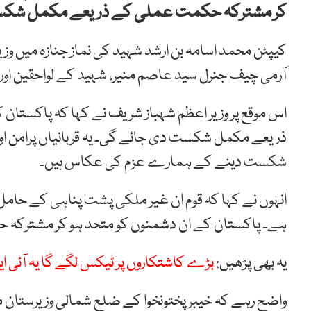
کر مشترکہ حکمت عملی کے ذریعے مکمل شکس
کیپٹن محمد اسامہ بن ارشد شہید کی نماز جنازہ میں وزی
آرمی چیف جنرل سید عاصم منیر، شہید کے لواحقین اور د
اس موقع پر وزیر اعظم شہباز شریف نے کہا کہ پاکست
ذریعے مکمل شکست دی جائے گی۔ یہ قربانیاں پرامن ا
شکست دینے کے ہمارے عزم کی عکاس ہیں۔
انہوں نے کہا کہ قوم ان غیر ملکی پشت پناہی کے حام
ہے۔ پاکستان کے ان دشمنوں کو متحد ہو کر مشترک
یہ بھی پڑھیں:
بڑے کاشتکاروں پر ٹیکس لگے گا یہ آئی 
واضح رہے کہ خیبرپختونخوا کے ضلع شمالی وزیرستان می