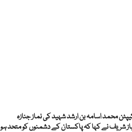
یپٹن محمد اسامہ بن ارشد شہید کی نماز جنازہ
باز شریف نے کہا کہ پاکستان کے دشمنوں کو متحد ہو