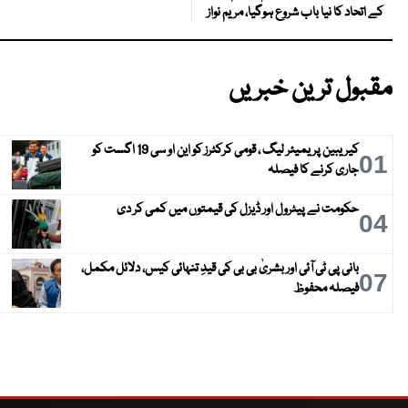
کے اتحاد کا نیا باب شروع ہوگیا، مریم نواز
مقبول ترین خبریں
کیریبین پریمیئر لیگ ، قومی کرکٹرز کو این او سی 19 اگست کو
01
جاری کرنے کا فیصلہ
حکومت نے پیٹرول اور ڈیزل کی قیمتوں میں کمی کر دی
04
بانی پی ٹی آئی اور بشریٰ بی بی کی قیدِ تنہائی کیس، دلائل مکمل،
07
فیصلہ محفوظ