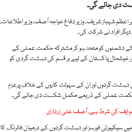
ت دی جائے گی۔
ر اعظم شہباز شریف، وزیر دفاع خواجہ آصف، وزیر اطلاعات،
یگر افراد نے شرکت کی۔
ان کے دشمنوں کو متحد ہو کر مشترکہ حکمت عملی کے
ور خوشحال پاکستان کے لیے ہر قسم کی دہشت گردی کو
ل دہشت گردوں اور ان کے سہولت کاروں کے خلاف پرعزم
ہ حکمت عملی کے ذریعے مکمل شکست دی جائے گی۔
ایم ایف کی شرط ہے، آصف علی زرداری
ں سیکیورٹی فورسز اور دہشت گردوں کے درمیان فائرنگ کا