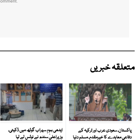
 comment.
متعلقہ خبریں
ایدھی ہوم سہراب گوٹھ میں ڈکیتی،
پاکستان، سعودی عرب اور ترکیہ کے
وزیراعلیٰ سندھ نے نوٹس لے لیا
دفاعی معاہدے کا خیرمقدم، مسلم دنیا