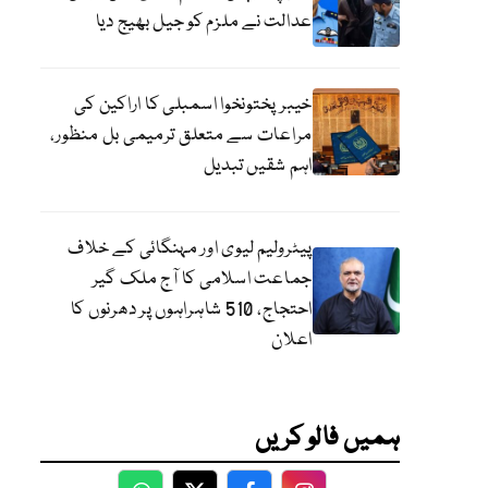
عدالت نے ملزم کو جیل بھیج دیا
خیبرپختونخوا اسمبلی کا اراکین کی
مراعات سے متعلق ترمیمی بل منظور،
اہم شقیں تبدیل
پیٹرولیم لیوی اور مہنگائی کے خلاف
جماعت اسلامی کا آج ملک گیر
احتجاج، 510 شاہراہوں پر دھرنوں کا
اعلان
ہمیں فالو کریں