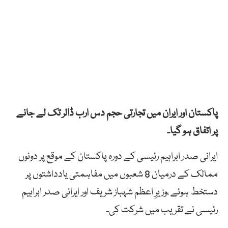
پاکستان اور ایران میں تجارتی حجم دس ارب ڈالر تک لے جانے
پر اتفاق ہو گیا۔
ایرانی صدر ابراہیم رئیسی کے دورہ پاکستان کے موقع پر دونوں
ممالک کے درمیان 8 شعبوں میں مفاہمتی یادداشتوں پر
دستخط ہوئے ،وزیرِ اعظم شہباز شریف اور ایرانی صدر ابراہیم
رئیسی نے تقریب میں شرکت کی۔