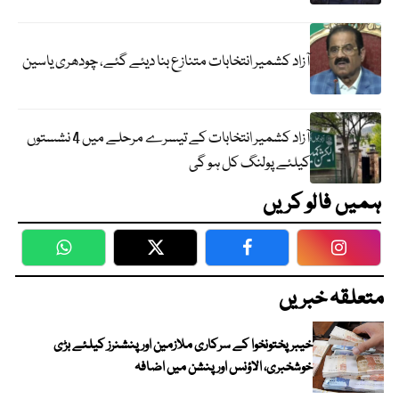
آزاد کشمیر انتخابات متنازع بنا دیئے گئے، چودھری یاسین
آزاد کشمیر انتخابات کے تیسرے مرحلے میں 4 نشستوں
کیلئے پولنگ کل ہو گی
ہمیں فالو کریں
WhatsApp
Twitter
Facebook
Faceboo
متعلقہ خبریں
خیبرپختونخوا کے سرکاری ملازمین اور پنشنرز کیلئے بڑی
خوشخبری، الاؤنس اور پنشن میں اضافہ