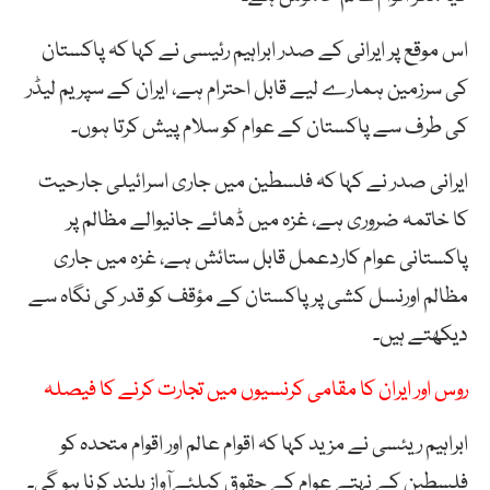
اس موقع پر ایرانی کے صدر ابراہیم رئیسی نے کہا کہ پاکستان
کی سرزمین ہمارے لیے قابل احترام ہے، ایران کے سپریم لیڈر
کی طرف سے پاکستان کے عوام کو سلام پیش کرتا ہوں۔
ایرانی صدر نے کہا کہ فلسطین میں جاری اسرائیلی جارحیت
کا خاتمہ ضروری ہے، غزہ میں ڈھائے جانیوالے مظالم پر
پاکستانی عوام کاردعمل قابل ستائش ہے، غزہ میں جاری
مظالم اورنسل کشی پر پاکستان کے مؤقف کو قدر کی نگاہ سے
دیکھتے ہیں۔
روس اور ایران کا مقامی کرنسیوں میں تجارت کرنے کا فیصلہ
ابراہیم ریئسی نے مزید کہا کہ اقوام عالم اور اقوام متحدہ کو
فلسطین کے نہتے عوام کے حقوق کیلئےآواز بلند کرنا ہو گی۔