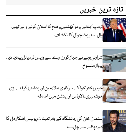
تازہ ترین خبریں
ٹرمپ آبنائے ہرمز کھلنے پر فتح کا اعلان کرنے والے تھے،
وال اسٹریٹ جرنل کا انکشاف
شرارتی بچے نے جہاز کو رن وے سے واپس ٹرمینل پہنچا دیا،
پرواز منسوخ
خیبرپختونخوا کے سرکاری ملازمین اور پنشنرز کیلئے بڑی
خوشخبری، الاؤنس اور پنشن میں اضافہ
سلمان خان کی رہائشگاہ کے باہر تعینات پولیس اہلکار دل کا
دورہ پڑنے سے چل بسا