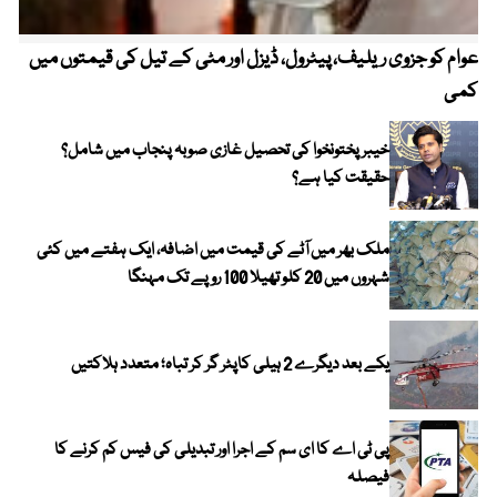
عوام کو جزوی ریلیف، پیٹرول، ڈیزل اور مٹی کے تیل کی قیمتوں میں
4 روز میں سونے کی قیمت میں بڑا اضافہ
کمی
خیبر پختونخوا کی تحصیل غازی صوبہ پنجاب میں شامل؟
حقیقت کیا ہے؟
ملک بھر میں آٹے کی قیمت میں اضافہ، ایک ہفتے میں کئی
شہروں میں 20 کلو تھیلا 100 روپے تک مہنگا
یکے بعد دیگرے 2 ہیلی کاپٹر گر کر تباہ؛ متعدد ہلاکتیں
پی ٹی اے کا ای سم کے اجرا اور تبدیلی کی فیس کم کرنے کا
فیصلہ