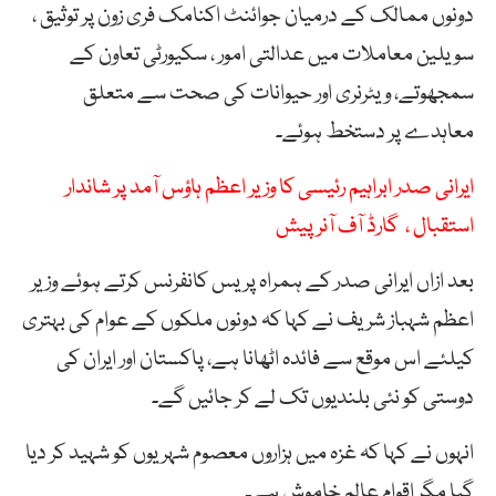
دونوں ممالک کے درمیان جوائنٹ اکنامک فری زون پر توثیق ،
سویلین معاملات میں عدالتی امور ، سکیورٹی تعاون کے
سمجھوتے، ویٹرنری اور حیوانات کی صحت سے متعلق
معاہدے پر دستخط ہوئے۔
ایرانی صدر ابراہیم رئیسی کا وزیر اعظم ہاؤس آمد پر شاندار
استقبال ، گارڈ آف آنر پیش
بعد ازاں ایرانی صدر کے ہمراہ پریس کانفرنس کرتے ہوئے وزیر
اعظم شہباز شریف نے کہا کہ دونوں ملکوں کے عوام کی بہتری
کیلئے اس موقع سے فائدہ اٹھانا ہے، پاکستان اور ایران کی
دوستی کو نئی بلندیوں تک لے کر جائیں گے۔
انہوں نے کہا کہ غزہ میں ہزاروں معصوم شہریوں کو شہید کر دیا
گیا مگر اقوام عالم خاموش ہے۔