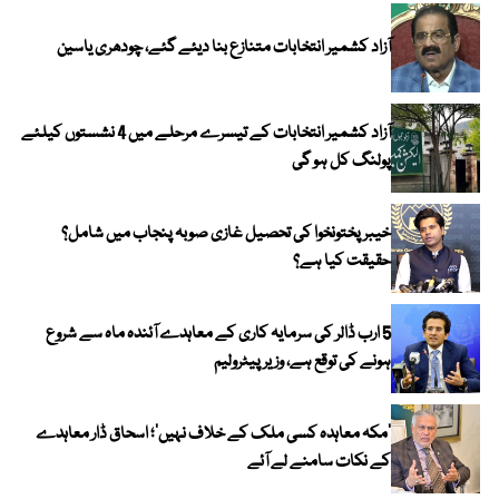
آزاد کشمیر انتخابات متنازع بنا دیئے گئے، چودھری یاسین
آزاد کشمیر انتخابات کے تیسرے مرحلے میں 4 نشستوں کیلئے
پولنگ کل ہو گی
خیبر پختونخوا کی تحصیل غازی صوبہ پنجاب میں شامل؟
حقیقت کیا ہے؟
5 ارب ڈالر کی سرمایہ کاری کے معاہدے آئندہ ماہ سے شروع
ہونے کی توقع ہے، وزیر پیٹرولیم
‘مکہ معاہدہ کسی ملک کے خلاف نہیں’؛ اسحاق ڈار معاہدے
کے نکات سامنے لے آئے