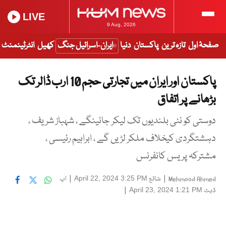
LIVE
9 Aug, 2026
صفحۂ اول
تازہ ترین
پاکستان
دنیا
ایران-اسرائیل جنگ
کھیل
انٹرٹینمنٹ
پاکستان اور ایران میں تجارتی حجم 10 ارب ڈالر تک
بڑھانے پر اتفاق
دوستی کو نئی بلندیوں تک لیکر جائینگے ، شہباز شریف ،
دہشتگردی کیخلاف ملکر لڑیں گے ، ابراہیم رئیسی ،
مشترکہ پریس کانفرنس
|
شائع
|
اپ
April 22, 2024 3:25 PM
Mehmood Ahmed
ڈیٹ
|
April 23, 2024 1:21 PM