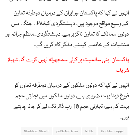
انہوں نے کہا کہ پاکستان اور ایران کے درمیان دوطرفہ تعاون
کے وسیع مواقع موجود ہیں، دہشتگردی کیخلاف جنگ میں
دونوں ممالک کا تعاون ناگزیر ہے، دہشتگردی ،منظم جرائم اور
منشیات کے خاتمے کیلئے ملکر کام کریں گے۔
پاکستان اپنی سالمیت پر کوئی سمجھوتہ نہیں کرے گا، شہباز
شریف
انہوں نے کہا کہ دونوں ملکوں کے درمیان دوطرفہ تعاون کو
فروغ دینا بہت ضروری ہے، دونوں ملکوں میں تجارتی حجم
بہت کم ہے، تجارتی حجم 10 ارب ڈالر تک لے کر جانا چاہتے
ہیں۔
Shahbaz Sharif
pakistan iran
MOUs
ibrahim raeesi