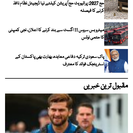
حج 2027: پرائیویٹ حج آپریشن کیلئے نیا ڈیجیٹل نظام نافذ
کرنے کا فیصلہ
میٹرو بس سروس 11 اگست سے بند کرنے کا اعلان، نجی کمپنی
کا حتمی نوٹس
پاک سعودی ترکیہ دفاعی معاہدہ، بھارت بھی پاکستان کے
اسٹریٹجک فوائد کا معترف
مقبول ترین خبریں