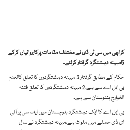
کراچی میں سی ٹی ڈی نے مختلف مقامات پرکارروائیاں کرکے
5مبینہ دہشتگرد گرفتار کرلئے۔
حکام کے مطابق گرفتار 3 مبینہ دہشتگردوں کا تعلق کالعدم
بی ایل اے سے ہے،2 مبینہ دہشتگردوں کا تعلق فتنہ
الخوارج ہندوستان سے ہے۔
بی ایل اے کا ایک دہشتگرد بلوچستان میں ایف سی پر آئی
ای ڈی حملے میں ملوث ہے،مبینہ دہشتگرد نے سال