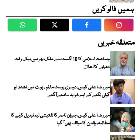
ہمیں فالو کریں
WhatsApp
Twitter
Facebook
Faceboo
متعلقہ خبریں
جماعت اسلامی کا 16 اگست سے ملک بھر میں بیک وقت
دھرنوں کا اعلان
میر رضا علی کیس: دوسری پوسٹ مارٹم رپورٹ میں تشدد اور
گولی لگنے کے اہم شواہد سامنے آگئے
میر رضا علی کیس، جبران ناصر کا تفتیشی ٹیم تبدیل کرنے کا
مطالبہ، والدین کا موقف بھی آ گیا