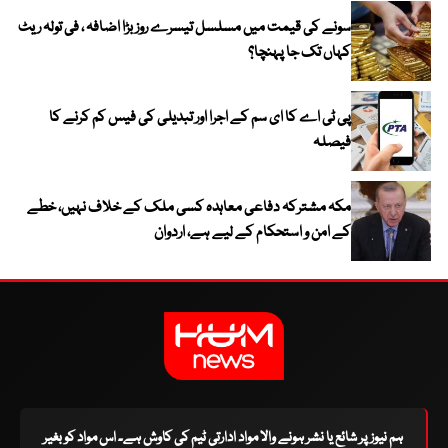
سونے کی قیمت میں مسلسل تیسرے روز بڑا اضافہ ، فی تولہ ریٹ
کہاں تک جا پہنچا؟
پی ٹی اے کا ای سم کے اجرا اور تبدیلی کی فیس کم کرنے کا
فیصلہ
مکہ مشترکہ دفاعی معاہدہ کسی ملک کے خلاف نہیں، خطے
کے امن و استحکام کے لیے ہے، اردوان
ہم نیوز پر شائع یا نشر ہونے والا مواد ادارتی ٹیم کی کاوش ہے۔ اس مواد کو بغیر