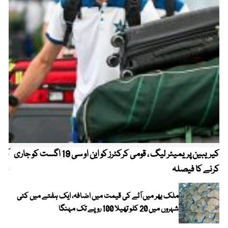
کیریبین پریمیئر لیگ ، قومی کرکٹرز کو این او سی 19 اگست کو جاری
آز
کرنے کا فیصلہ
چھی
ملک بھر میں آٹے کی قیمت میں اضافہ، ایک ہفتے میں کئی
شہروں میں 20 کلو تھیلا 100 روپے تک مہنگا