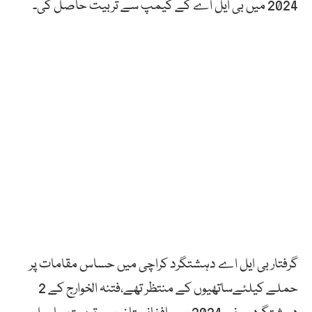
2024 میں بی ایل اے کے کیمپ سے تربیت حاصل کی۔
گرفتار بی ایل اے دہشتگرد کراچی میں حساس مقامات پر
حملے کیلئےساتھیوں کے منتظر تھے،فتنہ الخوارج کے 2