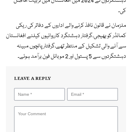
دہشتگردوں نے 2024 میں افغانستان میں تربیت حاصل
کی۔
ملزمان نے قانون نافذ کرنے والے اداروں کے دفاتر کی ریکی
کمانڈر کو بھیجی،گرفتار دہشتگرد کارروائیوں کیلئے افغانستان
سے آنے والی تشکیل کے منتظر تھے،گرفتار پانچوں مبینہ
دہشتگردوں سے 5 پستول اور 2 موبائل فون برآمد ہوئے۔
LEAVE A REPLY