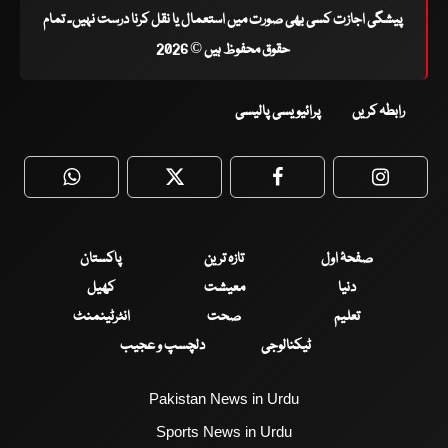
پیشگی اجازت کسی بھی صورت میں استعمال یا نقل کرنا درست نہیں۔ تمام
حقوق محفوظ ہیں © 2026
رابطہ کریں
پرائیویسی پالیسی
WhatsApp
Twitter
Facebook
Faceboo
صفحۂ اول
تازہ ترین
پاکستان
دنیا
معیشت
کھیل
تعلیم
صحت
انٹرٹینمنٹ
ٹیکنالوجی
دلچسپ و عجیب
Pakistan News in Urdu
Sports News in Urdu