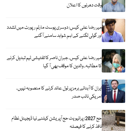
وقت دھرنوں کا اعلان
میر رضا علی کیس: دوسری پوسٹ مارٹم رپورٹ میں تشدد
اور گولی لگنے کے اہم شواہد سامنے آگئے
میر رضا علی کیس، جبران ناصر کا تفتیشی ٹیم تبدیل کرنے
کا مطالبہ، والدین کا موقف بھی آ گیا
ایران کا آبنائے ہرمز پر ٹول عائد کرنے کا منصوبہ نہیں،
امریکی نائب صدر
حج 2027: پرائیویٹ حج آپریشن کیلئے نیا ڈیجیٹل نظام
نافذ کرنے کا فیصلہ