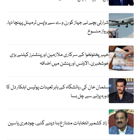
شرارتی بچے نے جہاز کو رن وے سے واپس ٹرمینل پہنچا دیا،
پرواز منسوخ
خیبرپختونخوا کے سرکاری ملازمین اور پنشنرز کیلئے بڑی
خوشخبری، الاؤنس اور پنشن میں اضافہ
سلمان خان کی رہائشگاہ کے باہر تعینات پولیس اہلکار دل کا
دورہ پڑنے سے چل بسا
آزاد کشمیر انتخابات متنازع بنا دیئے گئے، چودھری یاسین