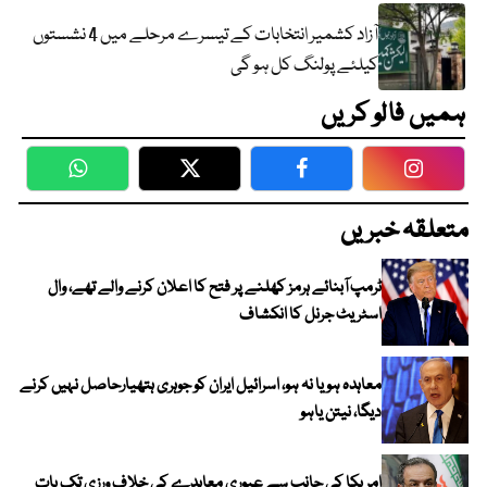
آزاد کشمیر انتخابات کے تیسرے مرحلے میں 4 نشستوں
کیلئے پولنگ کل ہو گی
ہمیں فالو کریں
WhatsApp
Twitter
Facebook
Faceboo
متعلقہ خبریں
ٹرمپ آبنائے ہرمز کھلنے پر فتح کا اعلان کرنے والے تھے، وال
اسٹریٹ جرنل کا انکشاف
معاہدہ ہو یا نہ ہو، اسرائیل ایران کو جوہری ہتھیارحاصل نہیں کرنے
دیگا، نیتن یاہو
امریکا کی جانب سے عبوری معاہدے کی خلاف ورزی تک بات