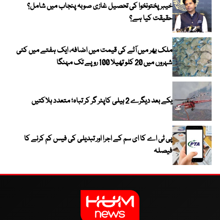
خیبر پختونخوا کی تحصیل غازی صوبہ پنجاب میں شامل؟
حقیقت کیا ہے؟
ملک بھر میں آٹے کی قیمت میں اضافہ، ایک ہفتے میں کئی
شہروں میں 20 کلو تھیلا 100 روپے تک مہنگا
یکے بعد دیگرے 2 ہیلی کاپٹر گر کر تباہ؛ متعدد ہلاکتیں
پی ٹی اے کا ای سم کے اجرا اور تبدیلی کی فیس کم کرنے کا
فیصلہ