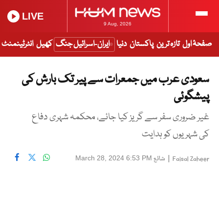
LIVE
9 Aug, 2026
صفحۂ اول
تازہ ترین
پاکستان
دنیا
ایران-اسرائیل جنگ
کھیل
انٹرٹینمنٹ
سعودی عرب میں جمعرات سے پیر تک بارش کی
پیشگوئی
غیر ضروری سفر سے گریز کیا جائے، محکمہ شہری دفاع
کی شہریوں کو ہدایت
|
شائع
March 28, 2024 6:53 PM
Faisal Zaheer