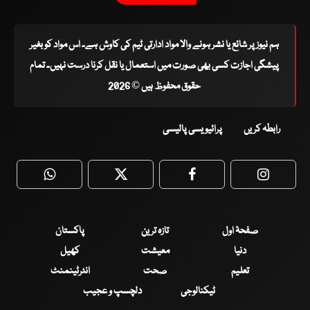
ہم نیوز پر شائع یا نشر ہونے والا مواد ادارتی ٹیم کی کاوش ہے۔ اس مواد کو بغیر
پیشگی اجازت کسی بھی صورت میں استعمال یا نقل کرنا درست نہیں۔ تمام
حقوق محفوظ ہیں © 2026
رابطہ کریں
پرائیویسی پالیسی
WhatsApp
Twitter
Facebook
Faceboo
صفحۂ اول
تازہ ترین
پاکستان
دنیا
معیشت
کھیل
تعلیم
صحت
انٹرٹینمنٹ
ٹیکنالوجی
دلچسپ و عجیب