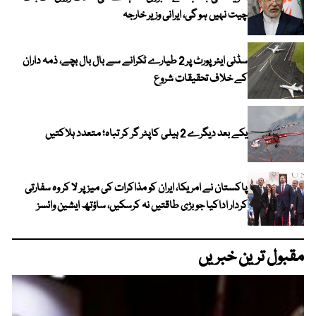
چیت نہیں ہو گی، ایرانی وزیر خارجہ
سڈنی ایئرپورٹ پر 2 طیارے ٹکرانے سے بال بال بچے، ذمہ داران
کے خلاف تحقیقات شروع
یکے بعد دیگرے 2 ہیلی کاپٹر گر کر تباہ؛ متعدد ہلاکتیں
پاکستان نے امریکا، ایران کو مذاکرات کی میز پر لا کر وہ سفارتی
کردار اداکیا جو بڑی طاقتیں نہ کرسکیں، ساؤتھ ایشین وائسز
مقبول ترین خبریں