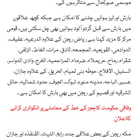
موسمی صورتحال سے متاثر ہوں گے۔
بارش اور تیز ہوائیں چلنے کا امکان ہے جبکہ کچھ علاقوں
میں بارش سے قبل گردو آلود ہوائیں بھی چل سکتی ہیں۔ قومی
مرکز کا مزید کہنا ہے ریاض ریجن کے علاوہ الدرعیہ، عفیف،
الدوادمی، القویعیہ، المجمعہ، ثادق، مرات، الغاط، الزلفی،
شقراء، رماح، حریملاء، ضرماء، المزاحمیہ، الخرج، وادی الدواسر،
السلیل، الافلاج، حوطہ بنی تمیام، الحریق، کے علاوہ جازان،
عسیر، الباحہ، مدینہ منورہ، تبوک، الجوف، حدود شمالیہ، حائل
الشرقیہ اور قصیم کے ریجن میں بھی بارش کا امکان ہے ۔
وفاقی حکومت کاججز کے خط کے معاملے پر انکوائری کرانے
کااعلان
مکہ ریجن کے بعض علاقے جدہ، رابغ، اللیث، القنفذہ اور جازان