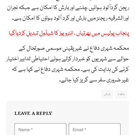
ریجن گردآلود ہوائیں چلنے اور بارش کا امکان ہے جبکہ نجران
اور الشرقیہ ریجنز میں بارش اور گرد آلود ہواؤں کا امکان ہے۔
پنجاب پولیس میں بھرتیاں ، انٹرویوز کا شیڈول تبدیل کردیاگیا
محکمہ شہری دفاع نے غیر یقینی موسمی صورتحال کے
حوالے سے شہریوں کو خبردار کرتے ہوئے احتیاطی تدابیر اختیار
کرنے کی ہدایت کی ہے۔ محکمہ شہری دفاع نے کہا ہے کہ
غیر ضروری سفر سے گریز کیا جائے۔
rain
بارش
LEAVE A REPLY