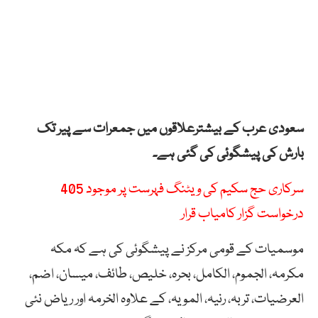
سعودی عرب کے بیشترعلاقوں میں جمعرات سے پیر تک
بارش کی پیشگوئی کی گئی ہے۔
سرکاری حج سکیم کی ویٹنگ فہرست پر موجود 405
درخواست گزار کامیاب قرار
موسمیات کے قومی مرکز نے پیشگوئی کی ہے کہ مکہ
مکرمہ، الجموم، الکامل، بحرہ، خلیص، طائف، میسان، اضم،
العرضیات، تربہ، رنیہ، المویہ، کے علاوہ الخرمہ اور ریاض نئی