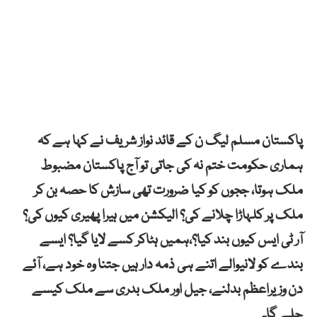
پاکستان مسلم لیگ ن کے قائد نواز شریف نے کہا ہے کہ
ہماری حکومت ختم نہ کی جاتی تو آج پاکستان مضبوط
ملک ہوتا، ججوں کو کیا ضرورت تھی سازش کا حصہ بن کر
ملک پر کلہاڑا چلانے کی؟ الیکشن میں ہیرا پھیری کیوں کی؟
آر ٹی ایس کیوں بند کیا؟،ہمیں ہٹاکر کسے لایا گیا؟ ایسے
بندے کو لانیوالے اتنے ہی ذمہ دار ہیں جتنا وہ خود ہے، آئے
دن وزیراعظم بدلنے، جیل اور ملک بدری سے ملک کیسے
چلے گا۔