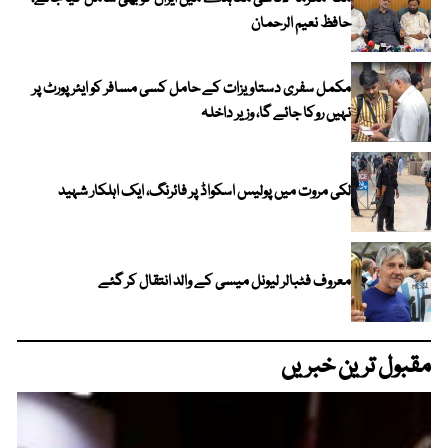
حافظ نعیم الرحمان
مکمل سفری دستاویزات کے حامل کسی مسافر کو ایئرپورٹ پر
نہیں روکا جائے گا، وزیر داخلہ
لکی مروت میں پولیس اسکواڈ پر فائرنگ، ایک اہلکار شہید
معروف فٹبالر لیونل میسی کے والد انتقال کر گئے
مقبول ترین خبریں