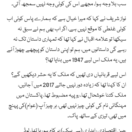
سب بلا وجہ ہوا، مجھے اس کی کوئی وجہ نہیں سمجھ آتی۔
نواز شریف نے کہا کہ میرا خیال ہے کہ ہمارے پاس کوئی اب
کوئی غلطی کا موقع نہیں ہے، اگر اب بھی ہم نے سبق نہ
سیکھا تو علامہ اقبال نے کہا تھا کہ تمہاری داستان تک نہ
رہے گی داستانوں میں، ہم تو اپنی داستان کو پیچھے چھوڑ آئے
ہیں، یہ ملک اس لیے 1947 میں بنایا تھا؟
اس لیے قربانیاں دی تھیں کہ ملک کا یہ حشر دیکھیں گے؟
ان کا کہنا تھا کہ زیادہ دور نہیں جاتے 2017 میں آجائیں،
ملک کتنا خوشحال تھا، روپیہ مضبوط تھا، پاکستان میں
مہنگائی نام کی کوئی چیز نہیں تھی، ہر چیز آپ (عوام)کی پہنچ
میں تھی، تیزی کے ساتھ پاک۔
چین اقتصادی راہداری (سی پیک) پر کام ہو رہا تھا، لوڈ