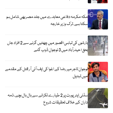
مکہ مکرمہ دفاعی معاہدے میں جلد مصر بھی شامل ہو
سکتا ہے، ترک وزیر خارجہ
بارشوں کی تباہی؛ قصور میں چھتیں گرنے سے 2 افراد جاں
بحق؛ حیدرآباد میں 3 نوجوان ڈوب گئے
نوجوان تاجر میر رضا کے اغوا کی ایف آئی آر قتل کے مقدمے
میں تبدیل
سڈنی ایئرپورٹ پر 2 طیارے ٹکرانے سے بال بال بچے، ذمہ
داران کے خلاف تحقیقات شروع