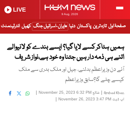
LIVE
9 Aug, 2026
صفحۂ اول
تازہ ترین
پاکستان
دنیا
ایران-اسرائیل جنگ
کھیل
انٹرٹینمنٹ
ہمیں ہٹاکر کسے لایا گیا؟ ایسے بندے کو لانیوالے
اتنے ہی ذمہ دار ہیں جتنا وہ خود ہے،نواز شریف
آئے دن وزیراعظم بدلنے، جیل اور ملک بدری سے ملک
کیسے چلے گا؟سابق وزیراعظم
|
شائع
|
November 25, 2023 6:32 PM
Arshad Khan
اپ ڈیٹ
|
November 26, 2023 3:47 PM