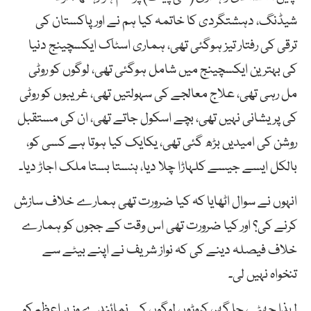
شیڈنگ، دہشتگردی کا خاتمہ کیا ہم نے اور پاکستان کی
ترقی کی رفتار تیز ہوگئی تھی، ہماری اسٹاک ایکسچینج دنیا
کی بہترین ایکسچینج میں شامل ہوگئی تھی، لوگوں کو روٹی
مل رہی تھی، علاج معالجے کی سہولتیں تھی، غریبوں کو روٹی
کی پریشانی نہیں تھی، بچے اسکول جاتے تھی، ان کی مستقبل
روشن کی امیدیں بڑھ گئی تھی، یکایک کیا ہوتا ہے کسی کو،
بالکل ایسے جیسے کلہاڑا چلا دیا، ہنستا بستا ملک اجاڑ دیا۔
انہوں نے سوال اٹھایا کہ کیا ضرورت تھی ہمارے خلاف سازش
کرنے کی؟ اور کیا ضرورت تھی اس وقت کے ججوں کو ہمارے
خلاف فیصلہ دینے کی کہ نواز شریف نے اپنے بیٹے سے
تنخواہ نہیں لی۔
لہذا چھٹی، جا گھر، کروڑوں لوگوں کے نمائندے وزیر اعظم کو