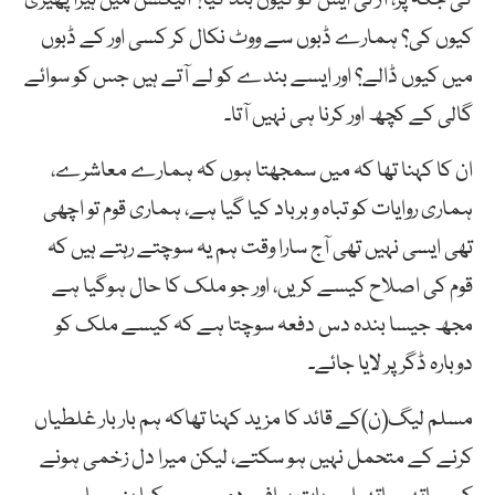
کیوں کی؟ ہمارے ڈبوں سے ووٹ نکال کر کسی اور کے ڈبوں
میں کیوں ڈالے؟ اور ایسے بندے کو لے آتے ہیں جس کو سوائے
گالی کے کچھ اور کرنا ہی نہیں آتا۔
ان کا کہنا تھا کہ میں سمجھتا ہوں کہ ہمارے معاشرے،
ہماری روایات کو تباہ و برباد کیا گیا ہے، ہماری قوم تو اچھی
تھی ایسی نہیں تھی آج سارا وقت ہم یہ سوچتے رہتے ہیں کہ
قوم کی اصلاح کیسے کریں، اور جو ملک کا حال ہوگیا ہے
مجھ جیسا بندہ دس دفعہ سوچتا ہے کہ کیسے ملک کو
دوبارہ ڈگر پر لایا جائے۔
مسلم لیگ(ن)کے قائد کا مزید کہنا تھاکہ ہم بار بار غلطیاں
کرنے کے متحمل نہیں ہو سکتے، لیکن میرا دل زخمی ہونے