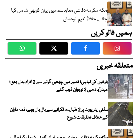
مکہ مکرمہ دفاعی معاہدے میں ایران کو بھی شامل کیا
جائے، حافظ نعیم الرحمان
ہمیں فالو کریں
WhatsApp
Twitter
Facebook
Faceboo
متعلقہ خبریں
بارشوں کی تباہی؛ قصور میں چھتیں گرنے سے 2 افراد جاں بحق؛
حیدرآباد میں 3 نوجوان ڈوب گئے
سڈنی ایئرپورٹ پر 2 طیارے ٹکرانے سے بال بال بچے، ذمہ داران
کے خلاف تحقیقات شروع
مکہ مکرمہ دفاعی معاہدے میں ایران کو بھی شامل کیا جائے،