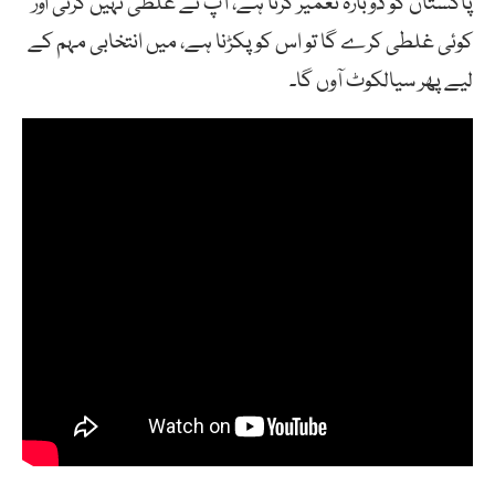
پاکستان کو دوبارہ تعمیر کرنا ہے، آپ نے غلطی نہیں کرنی اور
کوئی غلطی کرے گا تو اس کو پکڑنا ہے، میں انتخابی مہم کے
لیے پھر سیالکوٹ آوں گا۔