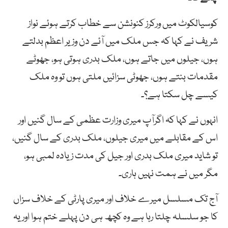
کوسیالکوٹ میں ورکرز کنونشن سے خطاب کرتے ہوئے نواز
شریف نے کہا کہ جس ملک میں آئے دن وزیر اعظم بدلتے
ہوں، جیلوں میں جاتے ہوں، ملک بدری ہوتی ہو، جھوٹے
مقدمات بنتے ہوں، جھوٹی سزائیں ملتی ہوں تو وہ ملک
کیسے چل سکتا ہے؟۔
انہوں نے کہا کہ اگرآپ میری وزارت عظمی کے سال گنیں اور
اس کے مقابلے میں میری جیلوں، ملک بدری کے سال گنیں،
تو شاید میری ملک بدری اور جیل کی مدت زیادہ لمبی ہو،
مگر میں نے ہمت نہیں ہاری۔
آج تک مسلسل میرے خلاف اور میری پارٹی کے خلاف سزاں
کا جو سلسلہ چلتا رہا ہے وہ کچھ ہی دن پہلے ختم ہوا اور یہ