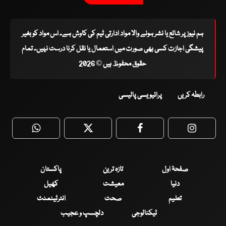
ہم نیوز پر شائع یا نشر ہونے والا مواد ادارتی ٹیم کی کاوش ہے۔ اس مواد کو بغیر
پیشگی اجازت کسی بھی صورت میں استعمال یا نقل کرنا درست نہیں۔ تمام
حقوق محفوظ ہیں © 2026
رابطہ کریں
پرائیویسی پالیسی
WhatsApp
Twitter
Facebook
Faceboo
صفحۂ اول
تازہ ترین
پاکستان
دنیا
معیشت
کھیل
تعلیم
صحت
انٹرٹینمنٹ
ٹیکنالوجی
دلچسپ و عجیب