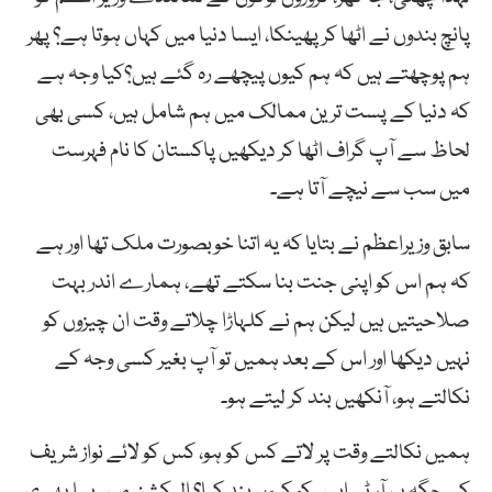
پانچ بندوں نے اٹھا کر پھینکا، ایسا دنیا میں کہاں ہوتا ہے؟ پھر
ہم پوچھتے ہیں کہ ہم کیوں پیچھے رہ گئے ہیں؟کیا وجہ ہے
کہ دنیا کے پست ترین ممالک میں ہم شامل ہیں، کسی بھی
لحاظ سے آپ گراف اٹھا کر دیکھیں پاکستان کا نام فہرست
میں سب سے نیچے آتا ہے۔
سابق وزیراعظم نے بتایا کہ یہ اتنا خوبصورت ملک تھا اور ہے
کہ ہم اس کو اپنی جنت بنا سکتے تھے، ہمارے اندر بہت
صلاحیتیں ہیں لیکن ہم نے کلہاڑا چلاتے وقت ان چیزوں کو
نہیں دیکھا اور اس کے بعد ہمیں تو آپ بغیر کسی وجہ کے
نکالتے ہو، آنکھیں بند کر لیتے ہو۔
ہمیں نکالتے وقت پر لاتے کس کو ہو، کس کو لائے نواز شریف
کی جگہ پر، آر ٹی ایس کو کیوں بند کیا؟ الیکشن میں ہیرا پھیری