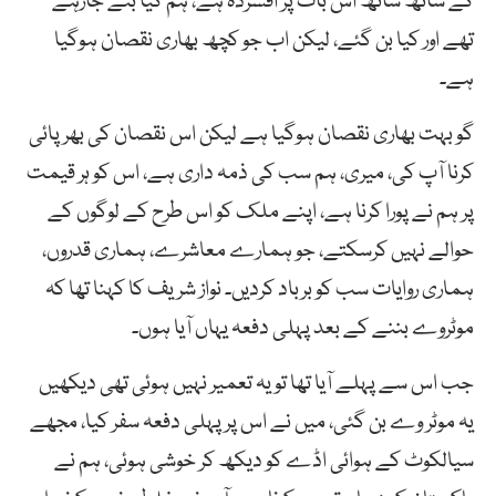
کے ساتھ ساتھ اس بات پر افسردہ ہے، ہم کیا بنے جارہے
تھے اور کیا بن گئے، لیکن اب جو کچھ بھاری نقصان ہوگیا
ہے۔
گو بہت بھاری نقصان ہوگیا ہے لیکن اس نقصان کی بھرپائی
کرنا آپ کی، میری، ہم سب کی ذمہ داری ہے، اس کو ہر قیمت
پر ہم نے پورا کرنا ہے، اپنے ملک کو اس طرح کے لوگوں کے
حوالے نہیں کرسکتے، جو ہمارے معاشرے، ہماری قدروں،
ہماری روایات سب کو برباد کردیں۔ نواز شریف کا کہنا تھا کہ
موٹروے بننے کے بعد پہلی دفعہ یہاں آیا ہوں۔
جب اس سے پہلے آیا تھا تو یہ تعمیر نہیں ہوئی تھی دیکھیں
یہ موٹر وے بن گئی، میں نے اس پر پہلی دفعہ سفر کیا، مجھے
سیالکوٹ کے ہوائی اڈے کو دیکھ کر خوشی ہوئی، ہم نے