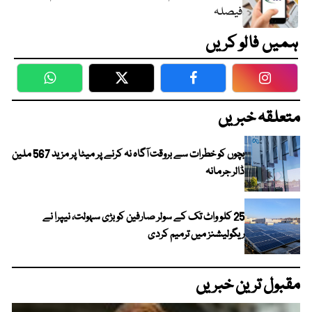
فیصلہ
ہمیں فالو کریں
WhatsApp
Twitter
Facebook
Faceboo
متعلقہ خبریں
بچوں کو خطرات سے بروقت آگاہ نہ کرنے پر میٹا پر مزید 567 ملین
ڈالر جرمانہ
25 کلو واٹ تک کے سولر صارفین کو بڑی سہولت، نیپرا نے
ریگولیشنز میں ترمیم کردی
مقبول ترین خبریں