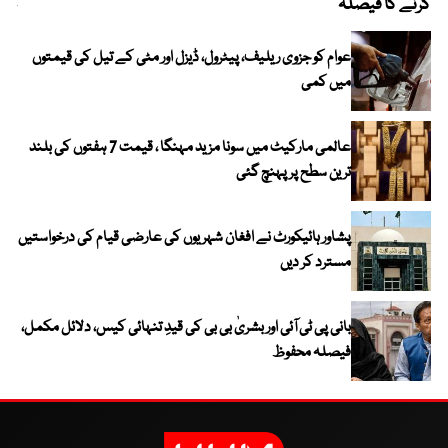
کرنے کا فیصلہ
چھی
عوام کو جزوی ریلیف، پیٹرول، ڈیزل اور مٹی کے تیل کی قیمتوں
میں کمی
عالمی مارکیٹ میں سونا مزید مہنگا ، قیمت 7 ہفتوں کی بلند
ترین سطح پر پہنچ گئی
پشاور ہائیکورٹ نے افغان شہریوں کی عارضی قیام کی درخواستیں
مسترد کر دیں
بانی پی ٹی آئی اور بشریٰ بی بی کی قیدِ تنہائی کیس، دلائل مکمل،
فیصلہ محفوظ