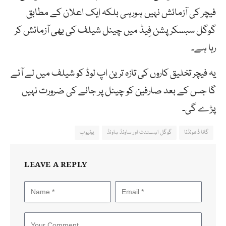
فیچر کی آزمائش نہیں ہورہی بلکہ ایک اعلان کے مطابق
گوگل سبسکرپشن فِیڈ میں چینل شیلف کی بھی آزمائش کر
رہا ہے۔
یہ فیچر تخلیق کاروں کی تازہ ترین اپ لوڈ کو شیلف میں لے آئے
گا جس کے بعد صارفین کو چینل پر جانے کی ضرورت نہیں
پڑے گی۔
گانا ڈھونڈنا
گوگل اسِسٹنٹ اور ساونڈ ہاونڈ
یوٹیوب
LEAVE A REPLY