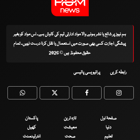
ہم نیوز پر شائع یا نشر ہونے والا مواد ادارتی ٹیم کی کاوش ہے۔ اس مواد کو بغیر
پیشگی اجازت کسی بھی صورت میں استعمال یا نقل کرنا درست نہیں۔ تمام
حقوق محفوظ ہیں © 2026
رابطہ کریں
پرائیویسی پالیسی
WhatsApp
Twitter
Facebook
Faceboo
صفحۂ اول
تازہ ترین
پاکستان
دنیا
معیشت
کھیل
تعلیم
صحت
انٹرٹینمنٹ