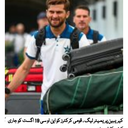
کیریبین پریمیئر لیگ ، قومی کرکٹرز کو این او سی 19 اگست کو جاری
آز