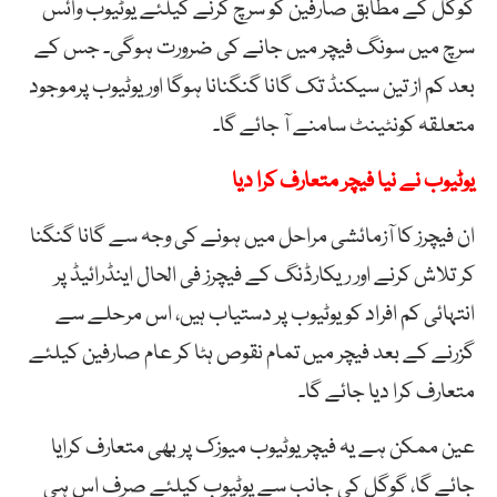
گوگل کے مطابق صارفین کو سرچ کرنے کیلئے یوٹیوب وائس
سرچ میں سونگ فیچر میں جانے کی ضرورت ہوگی۔ جس کے
بعد کم از تین سیکنڈ تک گانا گنگنانا ہوگا اوریوٹیوب پرموجود
متعلقہ کونٹینٹ سامنے آ جائے گا۔
یوٹیوب نے نیا فیچر متعارف کرا دیا
ان فیچرز کا آزمائشی مراحل میں ہونے کی وجہ سے گانا گنگنا
کر تلاش کرنے اور ریکارڈنگ کے فیچرز فی الحال اینڈرائیڈ پر
انتہائی کم افراد کو یوٹیوب پر دستیاب ہیں، اس مرحلے سے
گزرنے کے بعد فیچر میں تمام نقوص ہٹا کر عام صارفین کیلئے
متعارف کرا دیا جائے گا۔
عین ممکن ہے یہ فیچر یوٹیوب میوزک پر بھی متعارف کرایا
جائے گا، گوگل کی جانب سے یوٹیوب کیلئے صرف اس ہی