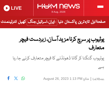
LIVE
8 Aug, 2026
صفحۂ اول
تازہ ترین
پاکستان
دنیا
ایران-اسرائیل جنگ
کھیل
انٹرٹینمنٹ
یوٹیوب پر سرچ کرنا مزید آسان، زبردست فیچر
متعارف
یوٹیوب گنگنا کر گانا ڈھونڈنے کا فیچر متعارف کرنے جا رہا
ہے
|
شائع
August 26, 2023 1:13 PM
Lal Khan