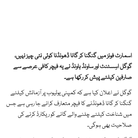
اسمارٹ فونز میں گنگنا کر گانا ڈھونڈنا کوئی نئی چیز نہیں،
گوگل اسِسٹنٹ اور ساونڈ ہاونڈ نے یہ فیچر کافی عرصے سے
صارفین کیلئے پیش کر رکھا ہے۔
گوگل نے اعلان کیا ہے کہ کمپنی یوٹیوب پر آزمائش کیلئے
گنگنا کر گانا ڈھونڈنے کا فیچر متعارف کرانے جا رہی ہے جس
میں شناخت کیلئے چلنے والے گانے کو ریکارڈ کرنے کی
صلاحیت بھی ہوگی۔