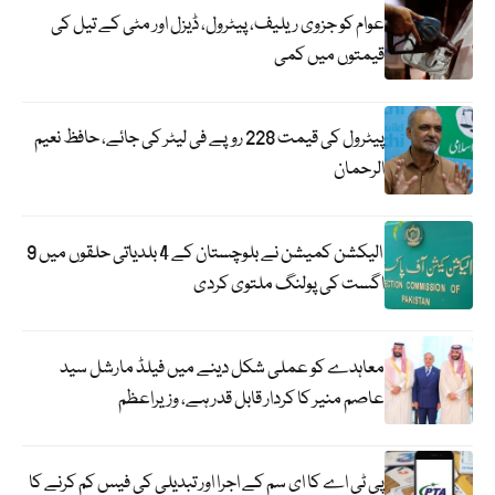
عوام کو جزوی ریلیف، پیٹرول، ڈیزل اور مٹی کے تیل کی
قیمتوں میں کمی
پیٹرول کی قیمت 228 روپے فی لیٹر کی جائے، حافظ نعیم
الرحمان
الیکشن کمیشن نے بلوچستان کے 4 بلدیاتی حلقوں میں 9
اگست کی پولنگ ملتوی کردی
معاہدے کو عملی شکل دینے میں فیلڈ مارشل سید
عاصم منیر کا کردار قابل قدر ہے، وزیراعظم
پی ٹی اے کا ای سم کے اجرا اور تبدیلی کی فیس کم کرنے کا