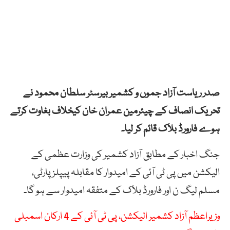
صدر ریاست آزاد جموں و کشمیر بیرسٹر سلطان محمود نے
تحریک انصاف کے چیئرمین عمران خان کیخلاف بغاوت کرتے
ہوے فارورڈ بلاک قائم کر لیا۔
جنگ اخبار کے مطابق آزاد کشمیر کی وزارت عظمی کے
الیکشن میں پی ٹی آئی کے امیدوار کا مقابلہ پیپلز پارٹی،
مسلم لیگ ن اور فارورڈ بلاک کے متفقہ امیدوار سے ہو گا۔
وزیراعظم آزاد کشمیر الیکشن، پی ٹی آئی کے 4 ارکان اسمبلی