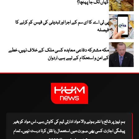
کہاں تک جا پہنچا؟
پی ٹی اے کا ای سم کے اجرا اور تبدیلی کی فیس کم کرنے کا
فیصلہ
مکہ مشترکہ دفاعی معاہدہ کسی ملک کے خلاف نہیں، خطے
کے امن و استحکام کے لیے ہے، اردوان
ہم نیوز پر شائع یا نشر ہونے والا مواد ادارتی ٹیم کی کاوش ہے۔ اس مواد کو بغیر
پیشگی اجازت کسی بھی صورت میں استعمال یا نقل کرنا درست نہیں۔ تمام