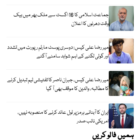
جماعت اسلامی کا 16 اگست سے ملک بھر میں بیک
وقت دھرنوں کا اعلان
میر رضا علی کیس: دوسری پوسٹ مارٹم رپورٹ میں تشدد
اور گولی لگنے کے اہم شواہد سامنے آگئے
میر رضا علی کیس، جبران ناصر کا تفتیشی ٹیم تبدیل کرنے
کا مطالبہ، والدین کا موقف بھی آ گیا
ایران کا آبنائے ہرمز پر ٹول عائد کرنے کا منصوبہ نہیں،
امریکی نائب صدر
ہمیں فالو کریں