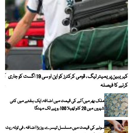
کیریبین پریمیئر لیگ ، قومی کرکٹرز کو این او سی 19 اگست کو جاری
آز
کرنے کا فیصلہ
چھی
ملک بھر میں آٹے کی قیمت میں اضافہ، ایک ہفتے میں کئی
شہروں میں 20 کلو تھیلا 100 روپے تک مہنگا
سونے کی قیمت میں مسلسل تیسرے روز بڑا اضافہ ، فی تولہ ریٹ