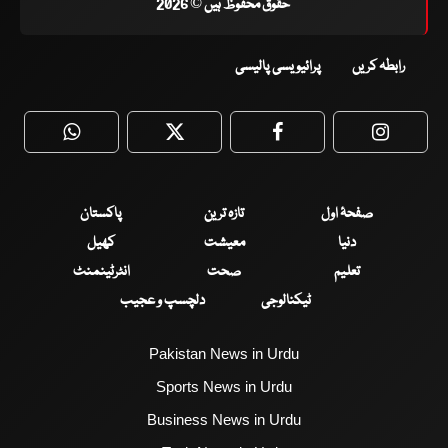
حقوق محفوظ ہیں © 2026
رابطہ کریں
پرائیویسی پالیسی
WhatsApp
Twitter
Facebook
Faceboo
صفحۂ اول
تازہ ترین
پاکستان
دنیا
معیشت
کھیل
تعلیم
صحت
انٹرٹینمنٹ
ٹیکنالوجی
دلچسپ و عجیب
Pakistan News in Urdu
Sports News in Urdu
Business News in Urdu