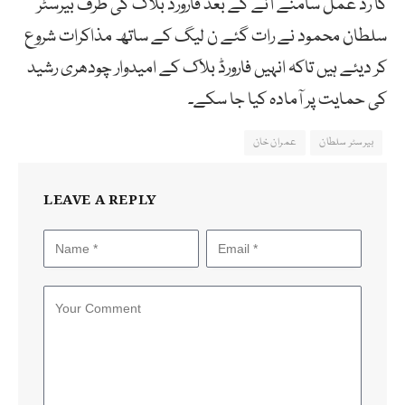
کا رد عمل سامنے آنے کے بعد فارورڈ بلاک کی طرف بیرسٹر
سلطان محمود نے رات گئے ن لیگ کے ساتھ مذاکرات شروع
کر دیئے ہیں تاکہ انہیں فارورڈ بلاک کے امیدوار چودھری رشید
کی حمایت پر آمادہ کیا جا سکے۔
بیرسٹر سلطان
عمران خان
LEAVE A REPLY