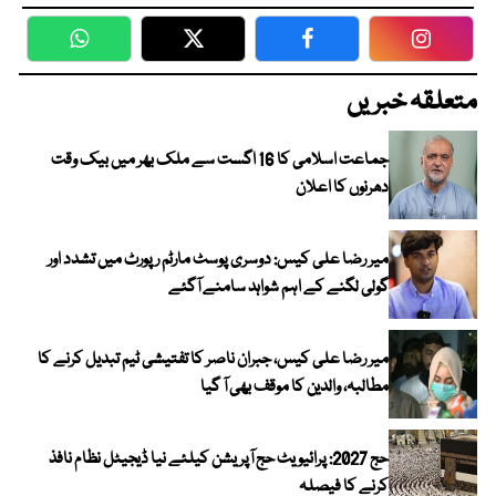
WhatsApp
Twitter
Facebook
Faceboo
متعلقہ خبریں
جماعت اسلامی کا 16 اگست سے ملک بھر میں بیک وقت
دھرنوں کا اعلان
میر رضا علی کیس: دوسری پوسٹ مارٹم رپورٹ میں تشدد اور
گولی لگنے کے اہم شواہد سامنے آگئے
میر رضا علی کیس، جبران ناصر کا تفتیشی ٹیم تبدیل کرنے کا
مطالبہ، والدین کا موقف بھی آ گیا
حج 2027: پرائیویٹ حج آپریشن کیلئے نیا ڈیجیٹل نظام نافذ
کرنے کا فیصلہ