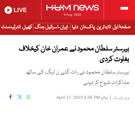
LIVE
9 Aug, 2026
صفحۂ اول
تازہ ترین
پاکستان
دنیا
ایران-اسرائیل جنگ
کھیل
انٹرٹینمنٹ
بیرسٹر سلطان محمود نے عمران خان کیخلاف
بغاوت کردی
بیرسٹر سلطان محمود نے رات گئے ن لیگ کے ساتھ
مذاکرات شروع کر دیئے
|
شائع
April 17, 2023 6:06 PM
ویب ڈیسک