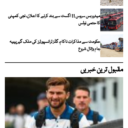
میٹرو بس سروس 11 اگست سے بند کرنے کا اعلان، نجی کمپنی
کا حتمی نوٹس
حکومت سے مذاکرات ناکام، گڈز ٹرانسپورٹرز کی ملک گیر پہیہ
جام ہڑتال شروع
مقبول ترین خبریں