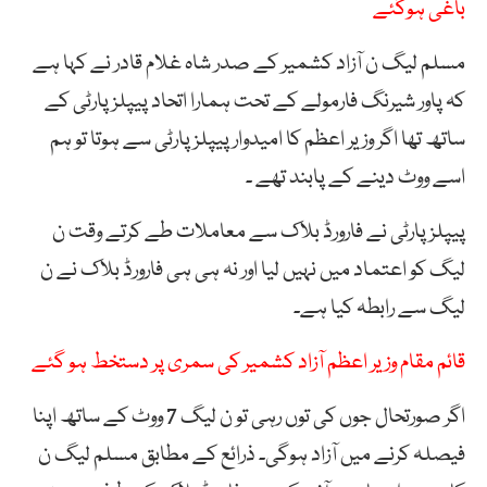
باغی ہوگئے
مسلم لیگ ن آزاد کشمیر کے صدر شاہ غلام قادر نے کہا ہے
کہ پاور شیرنگ فارمولے کے تحت ہمارا اتحاد پیپلز پارٹی کے
ساتھ تھا اگر وزیر اعظم کا امیدوار پیپلز پارٹی سے ہوتا تو ہم
اسے ووٹ دینے کے پابند تھے ۔
پیپلز پارٹی نے فارورڈ بلاک سے معاملات طے کرتے وقت ن
لیگ کو اعتماد میں نہیں لیا اور نہ ہی ہی فارورڈ بلاک نے ن
لیگ سے رابطہ کیا ہے۔
قائم مقام وزیر اعظم آزاد کشمیر کی سمری پر دستخط ہو گئے
اگر صورتحال جوں کی توں رہی تو ن لیگ 7 ووٹ کے ساتھ اپنا
فیصلہ کرنے میں آزاد ہوگی۔ ذرائع کے مطابق مسلم لیگ ن