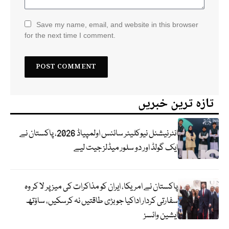
Save my name, email, and website in this browser
for the next time I comment.
تازہ ترین خبریں
انٹرنیشنل نیوکلیئر سائنس اولمپیاڈ 2026، پاکستان نے
ایک گولڈ اور دو سلور میڈلز جیت لیے
پاکستان نے امریکا، ایران کو مذاکرات کی میز پر لا کر وہ
سفارتی کردار اداکیا جو بڑی طاقتیں نہ کرسکیں، ساؤتھ
ایشین وائسز