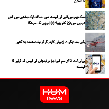
کا اعلان
ملک بھر میں آٹے کی قیمت میں اضافہ، ایک ہفتے میں کئی
شہروں میں 20 کلو تھیلا 100 روپے تک مہنگا
یکے بعد دیگرے 2 ہیلی کاپٹر گر کر تباہ؛ متعدد ہلاکتیں
پی ٹی اے کا ای سم کے اجرا اور تبدیلی کی فیس کم کرنے کا
فیصلہ