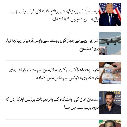
ٹرمپ آبنائے ہرمز کھلنے پر فتح کا اعلان کرنے والے تھے،
وال اسٹریٹ جرنل کا انکشاف
شرارتی بچے نے جہاز کو رن وے سے واپس ٹرمینل پہنچا دیا،
پرواز منسوخ
خیبرپختونخوا کے سرکاری ملازمین اور پنشنرز کیلئے بڑی
خوشخبری، الاؤنس اور پنشن میں اضافہ
سلمان خان کی رہائشگاہ کے باہر تعینات پولیس اہلکار دل کا
دورہ پڑنے سے چل بسا