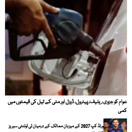
عوام کو جزوی ریلیف، پیٹرول، ڈیزل اور مٹی کے تیل کی قیمتوں میں
4 روز میں سونے کی قیمت میں بڑا اضافہ
کمی
ورلڈ کپ 2027 کے میزبان ممالک کے درمیان ٹی ٹوئنٹی سیریز