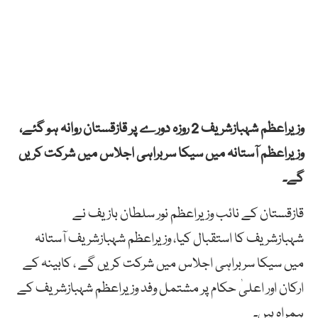
وزیراعظم شہبازشریف 2 روزہ دورے پر قازقستان روانہ ہو گئے،
وزیراعظم آستانہ میں سیکا سربراہی اجلاس میں شرکت کریں
گے۔
قازقستان کے نائب وزیراعظم نور سلطان بازیف نے
شہبازشریف کا استقبال کیا، وزیراعظم شہبازشریف آستانہ
میں سیکا سربراہی اجلاس میں شرکت کریں گے ، کابینہ کے
ارکان اور اعلیٰ حکام پر مشتمل وفد وزیراعظم شہبازشریف کے
ہمراہ ہیں۔