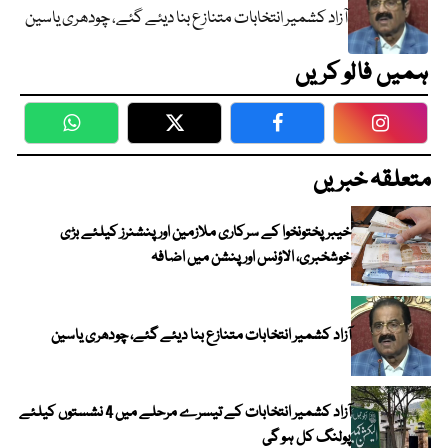
آزاد کشمیر انتخابات متنازع بنا دیئے گئے، چودھری یاسین
ہمیں فالو کریں
WhatsApp
Twitter
Facebook
Faceboo
متعلقہ خبریں
خیبرپختونخوا کے سرکاری ملازمین اور پنشنرز کیلئے بڑی
خوشخبری، الاؤنس اور پنشن میں اضافہ
آزاد کشمیر انتخابات متنازع بنا دیئے گئے، چودھری یاسین
آزاد کشمیر انتخابات کے تیسرے مرحلے میں 4 نشستوں کیلئے
پولنگ کل ہو گی