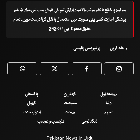
ہم نیوز پر شائع یا نشر ہونے والا مواد ادارتی ٹیم کی کاوش ہے۔ اس مواد کو بغیر
پیشگی اجازت کسی بھی صورت میں استعمال یا نقل کرنا درست نہیں۔ تمام
حقوق محفوظ ہیں © 2026
رابطہ کریں
پرائیویسی پالیسی
WhatsApp
Twitter
Facebook
Faceboo
صفحۂ اول
تازہ ترین
پاکستان
دنیا
معیشت
کھیل
تعلیم
صحت
انٹرٹینمنٹ
ٹیکنالوجی
دلچسپ و عجیب
Pakistan News in Urdu