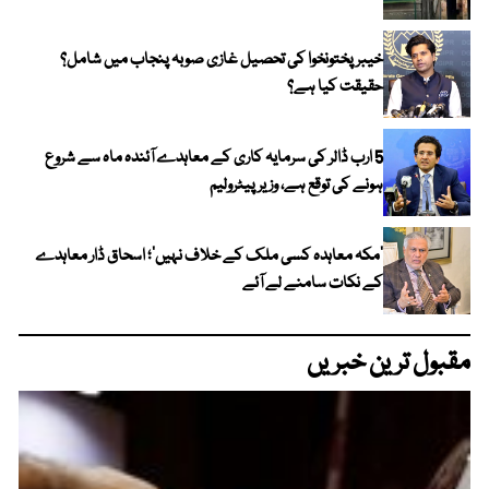
خیبر پختونخوا کی تحصیل غازی صوبہ پنجاب میں شامل؟
حقیقت کیا ہے؟
5 ارب ڈالر کی سرمایہ کاری کے معاہدے آئندہ ماہ سے شروع
ہونے کی توقع ہے، وزیر پیٹرولیم
‘مکہ معاہدہ کسی ملک کے خلاف نہیں’؛ اسحاق ڈار معاہدے
کے نکات سامنے لے آئے
مقبول ترین خبریں