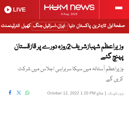
LIVE
9 Aug, 2026
صفحۂ اول
تازہ ترین
پاکستان
دنیا
ایران-اسرائیل جنگ
کھیل
انٹرٹینمنٹ
وزیراعظم شہبازشریف 2روزہ دورے پر قازقستان
پہنچ گئے
وزیراعظم آستانہ میں سیکا سربراہی اجلاس میں شرکت
کریں گے
|
شائع
October 12, 2022 1:20 PM
ویب ڈیسک