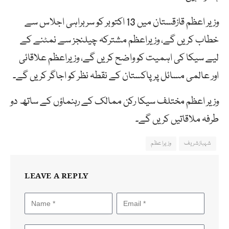
وزیر اعظم قازقستان میں 13 اکتوبر کو سربراہی اجلاس سے
خطاب کریں گے، وزیراعظم مشترکہ چیلنجز سے نمٹنے کے
لیے سیکا کی اہمیت کو واضح کریں گے، وزیراعظم علاقائی
اور عالمی مسائل پر پاکستان کے نقطہ نظر کو اجاگر کریں گے۔
وزیر اعظم مختلف سیکا رکن ممالک کے رہنماؤں کے ساتھ دو
طرفہ ملاقاتیں کریں گے۔
شہبازشریف
وزیراعظم
LEAVE A REPLY