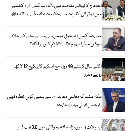
احتجاج کرنیوالے مقاصد میں ناکام ہو گئے ، آزاد کشمیر
میں دو تہائی اکثریت سے حکومت بنائینگے ، رانا ثناء اللہ
میر رضا کیس؛ شرجیل میمن نے اپنے اور بیٹے کے خلاف
سوشل میڈیا مہم چلانے کا الزام کس پر لگایا؟
اگلے سال کیلئے 40 روزہ حج اسکیم کا پیکیج 12 لاکھ
روپے مقرر
مکہ مشترکہ دفاعی معاہدے سے ہمیں کوئی خطرہ نہیں
، ترجمان ایرانی وزارت خارجہ
ترسیلات زر میں بڑا اضافہ ، جولائی میں 3.6 ارب ڈالر