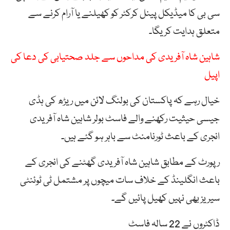
سی بی کا میڈیکل پینل کرکٹر کو کھیلنے یا آرام کرنے سے
متعلق ہدایت کریگا۔
شاہین شاہ آفریدی کی مداحوں سے جلد صحتیابی کی دعا کی
اپیل
خیال رہے کہ پاکستان کی بولنگ لائن میں ریڑھ کی ہڈی
جیسی حیثیت رکھنے والے فاسٹ بولر شاہین شاہ آفریدی
انجری کے باعث ٹورنامنٹ سے باہر ہو گئے ہیں۔
رپورٹ کے مطابق شاہین شاہ آفریدی گھٹنے کی انجری کے
باعث انگلینڈ کے خلاف سات میچوں پر مشتمل ٹی ٹوئنٹی
سیریز بھی نہیں کھیل پائیں گے۔
ڈاکٹروں
نے 22 سالہ فاسٹ