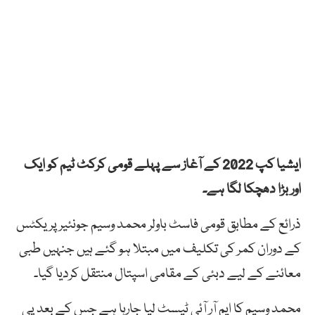
ایشیا کپ 2022 کے آغاز سے پہلے قومی کرکٹ ٹیم کو ایک
اور بڑا دھچکا لگا ہے۔
ذرائع کے مطابق قومی فاسٹ باولر محمد وسیم جونئیر پریکٹس
کے دوران کمر کی تکلیف میں مبتلا ہو گئے ہیں جنہیں طبی
معائنے کے لیے دبئی کے مقامی اسپتال منتقل کردیا گیا۔
محمد وسیم کا ایم آر آئی ٹیسٹ لیا جارہا ہے جس کے بعد پی