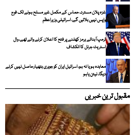
غزہ پلان مسترد، حماس کے مکمل غیر مسلح ہونے تک فوج
واپس نہیں بلائیں گے، اسرائیلی وزیراعظم
ٹرمپ آبنائے ہرمز کھلنے پر فتح کا اعلان کرنے والے تھے، وال
اسٹریٹ جرنل کا انکشاف
معاہدہ ہو یا نہ ہو، اسرائیل ایران کو جوہری ہتھیارحاصل نہیں کرنے
دیگا، نیتن یاہو
مقبول ترین خبریں