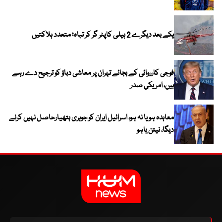
یکے بعد دیگرے 2 ہیلی کاپٹر گر کر تباہ؛ متعدد ہلاکتیں
فوجی کارروائی کے بجائے تہران پر معاشی دباؤ کو ترجیح دے رہے
ہیں، امریکی صدر
معاہدہ ہو یا نہ ہو، اسرائیل ایران کو جوہری ہتھیارحاصل نہیں کرنے
دیگا، نیتن یاہو