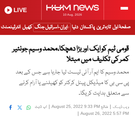
LIVE
10 Aug, 2026
صفحۂ اول
تازہ ترین
پاکستان
دنیا
ایران-اسرائیل جنگ
کھیل
انٹرٹینمنٹ
قومی ٹیم کو ایک اور بڑا دھچکا،محمد وسیم جونئیر
کمر کی تکلیف میں مبتلا
محمد وسیم کا ایم آر آئی ٹیسٹ لیا جارہا ہے جس کے بعد
پی سی بی کا میڈیکل پینل کرکٹر کو کھیلنے یا آرام کرنے
سے متعلق ہدایت کریگا۔
|
شائع
|
اپ ڈیٹ
August 25, 2022 9:33 PM
ویب ڈیسک
|
August 26, 2022 5:57 PM