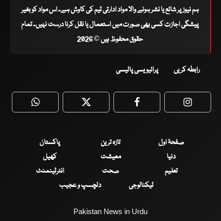
ہم نیوز پر شائع یا نشر ہونے والا مواد ادارتی ٹیم کی کاوش ہے۔ اس مواد کو بغیر
پیشگی اجازت کسی بھی صورت میں استعمال یا نقل کرنا درست نہیں۔ تمام
حقوق محفوظ ہیں © 2026
رابطہ کریں
پرائیویسی پالیسی
WhatsApp
Twitter
Facebook
Faceboo
صفحۂ اول
تازہ ترین
پاکستان
دنیا
معیشت
کھیل
تعلیم
صحت
انٹرٹینمنٹ
ٹیکنالوجی
دلچسپ و عجیب
Pakistan News in Urdu