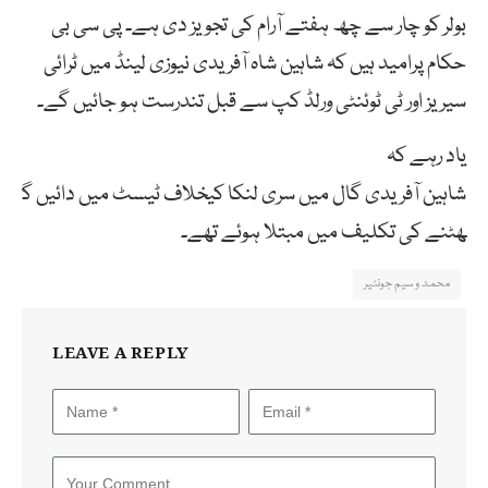
بولر
کو
چار
سے
چھ
ہفتے
آرام
کی
تجویز دی ہے۔ پی سی بی
حکام پرامید ہیں کہ شاہین شاہ آفریدی نیوزی لینڈ میں ٹرائی
سیریز اور ٹی ٹوئنٹی ورلڈ کپ سے قبل تندرست ہو جائیں گے۔
یاد رہے کہ
شاہین
آفریدی
گال
میں
سری
لنکا
کیخلاف
ٹیسٹ
میں
دائیں
گ
ھٹنے
کی
تکلیف
میں
مبتلا
ہوئے
تھے۔
محمد وسیم جونئیر
LEAVE A REPLY