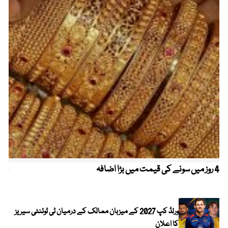
4 روز میں سونے کی قیمت میں بڑا اضافہ
خیب
الا
ورلڈ کپ 2027 کے میزبان ممالک کے درمیان ٹی ٹوئنٹی سیریز
کا اعلان