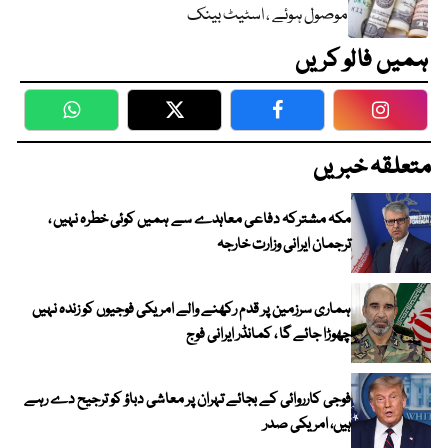
موصول ہوئے ، اسٹیٹ بینک
ہمیں فالو کریں
WhatsApp
Twitter
Facebook
Faceboo
متعلقہ خبریں
مکہ مشترکہ دفاعی معاہدے سے ہمیں کوئی خطرہ نہیں ،
ترجمان ایرانی وزارت خارجہ
ہماری سرزمین پر قدم رکھنے والے امریکی فوجیوں کو زندہ نہیں
چھوڑا جائے گا ، کمانڈر ایرانی فوج
فوجی کارروائی کے بجائے تہران پر معاشی دباؤ کو ترجیح دے رہے
ہیں، امریکی صدر