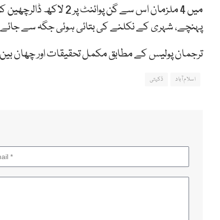
میں 4 ملزمان اس سے گن پو
پہنچے، شہری کے نکلنے کی بتائی ہوئی جگہ سے جائے 
ترجمان پولیس کے مطابق مکمل تحقیقات اور چھان بین 
اسلام آباد
ڈکیتی