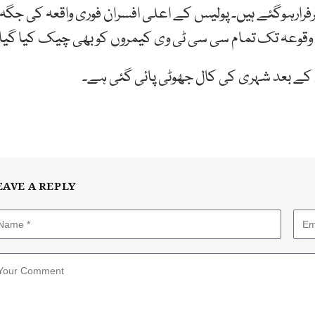
ائنٹ پر 2 لاکھ ڈالرچھین کرفرارہوگئے ہیں۔ پولیس کے اعلی افسران فوری واقعہ کی جگہ
وقوعہ تک تمام سی سی ٹی وی کیمروں کو بھی چیک کیا گیا
کے بعد شہری کی کال جھوٹی پائی گئی ہے۔
EAVE A REPLY