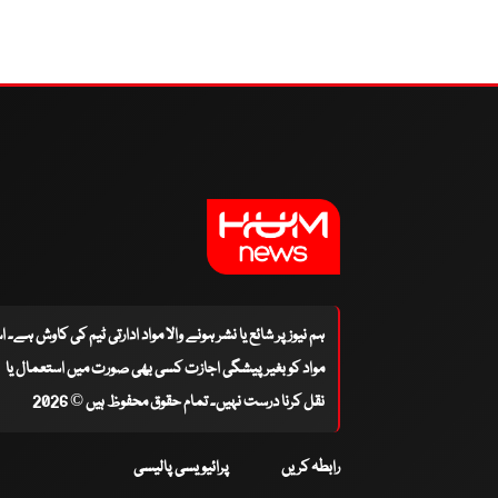
ہم نیوز پر شائع یا نشر ہونے والا مواد ادارتی ٹیم کی کاوش ہے۔ 
مواد کو بغیر پیشگی اجازت کسی بھی صورت میں استعمال یا
نقل کرنا درست نہیں۔ تمام حقوق محفوظ ہیں © 2026
رابطہ کریں
پرائیویسی پالیسی