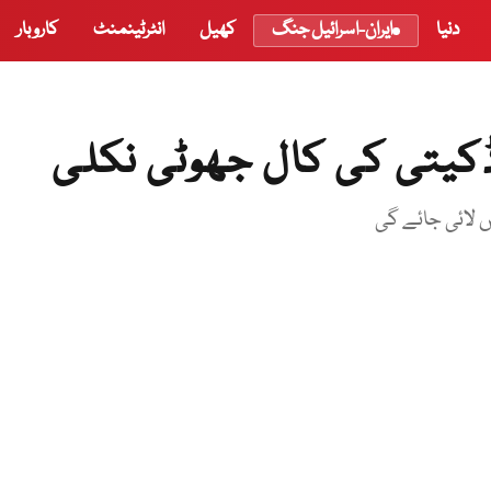
دنیا
ایران-اسرائیل جنگ
کھیل
انٹرٹینمنٹ
کاروبار
ں لائی جائے گی