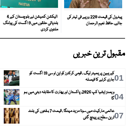
الیکشن کمیشن نے بلوچستان کے 4
پیٹرول کی قیمت 228 روپے فی لیٹر کی
بلدیاتی حلقوں میں 9 اگست کی پولنگ
جائے، حافظ نعیم الرحمان
ملتوی کردی
مقبول ترین خبریں
کیریبین پریمیئر لیگ ، قومی کرکٹرز کو این او سی 19 اگست کو
01
جاری کرنے کا فیصلہ
ویمنز ایشیا کپ 2026، پاکستان اور بھارت کا مقابلہ دبئی میں ہو
04
گا
عالمی مارکیٹ میں سونا مزید مہنگا ، قیمت 7 ہفتوں کی بلند
07
ترین سطح پر پہنچ گئی