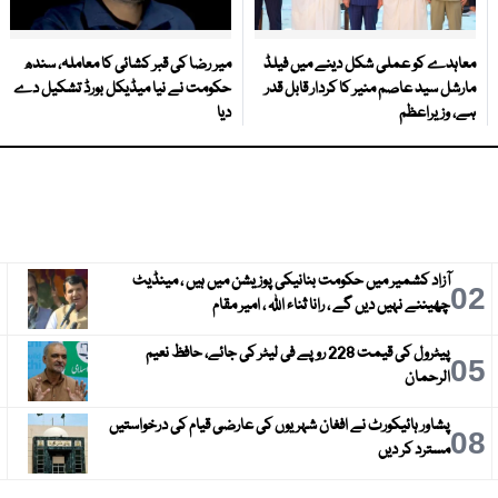
معاہدے کو عملی شکل دینے میں فیلڈ
میر رضا کی قبر کشائی کا معاملہ، سندھ
مارشل سید عاصم منیر کا کردار قابل قدر
حکومت نے نیا میڈیکل بورڈ تشکیل دے
ہے، وزیراعظم
دیا
آزاد کشمیر میں حکومت بنانیکی پوزیشن میں ہیں ، مینڈیٹ
3
02
چھیننے نہیں دیں گے ، رانا ثناء اللہ ، امیر مقام
پیٹرول کی قیمت 228 روپے فی لیٹر کی جائے، حافظ نعیم
6
05
الرحمان
پشاور ہائیکورٹ نے افغان شہریوں کی عارضی قیام کی درخواستیں
9
08
مسترد کر دیں