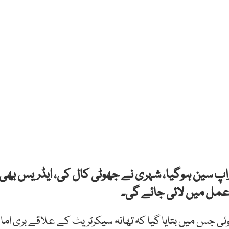
ی کال کا ڈراپ سین ہوگیا، شہری نے جھوٹی کال کی، ایڈریس بھی
 عمل میں لائی جائے گی۔
 جس میں بتایا گیا کہ تھانہ سیکرٹریٹ کے علاقے بری اما