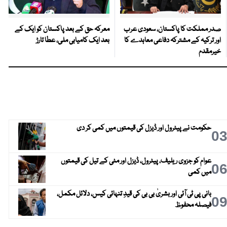
صدر مملکت کا پاکستان، سعودی عرب
معرکہ حق کے بعد پاکستان کو ایک کے
اور ترکیہ کے مشترکہ دفاعی معاہدے کا
بعد ایک کامیابی ملی، عطا تارڑ
خیرمقدم
حکومت نے پیٹرول اور ڈیزل کی قیمتوں میں کمی کر دی
0
عوام کو جزوی ریلیف، پیٹرول، ڈیزل اور مٹی کے تیل کی قیمتوں
0
میں کمی
بانی پی ٹی آئی اور بشریٰ بی بی کی قیدِ تنہائی کیس، دلائل مکمل،
0
فیصلہ محفوظ