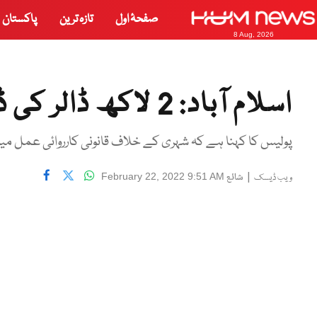
صفحۂ اول
تازہ ترین
پاکستان
8 Aug, 2026
اسلام آباد: 2 لاکھ ڈالر کی ڈکیتی کی کال جھوٹی نکلی
پولیس کا کہنا ہے کہ شہری کے خلاف قانونی کارروائی عمل می
|
شائع
February 22, 2022 9:51 AM
ویب ڈیسک