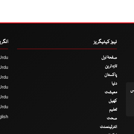
نیوز کیٹیگریز
انگر
صفحۂ اول
Urdu
تازہ ترین
Urdu
پاکستان
Urdu
دنیا
Urdu
اس
معیشت
Urdu
کھیل
Urdu
تعلیم
lish
صحت
انٹرٹینمنٹ