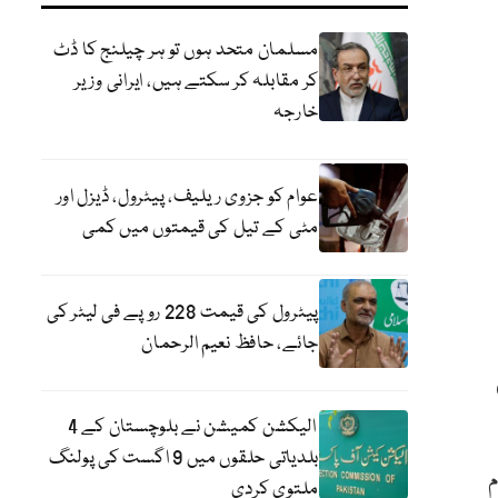
مسلمان متحد ہوں تو ہر چیلنج کا ڈٹ
کر مقابلہ کر سکتے ہیں، ایرانی وزیر
خارجہ
عوام کو جزوی ریلیف، پیٹرول، ڈیزل اور
مٹی کے تیل کی قیمتوں میں کمی
پیٹرول کی قیمت 228 روپے فی لیٹر کی
جائے، حافظ نعیم الرحمان
الیکشن کمیشن نے بلوچستان کے 4
بلدیاتی حلقوں میں 9 اگست کی پولنگ
م
ملتوی کردی