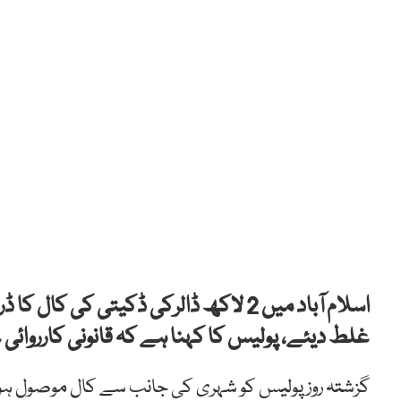
اسلام آباد میں 2 لاکھ ڈالرکی ڈکیتی ک
غلط دیئے، پولیس کا کہنا ہے کہ قانونی کارروائی
گزشتہ روزپولیس کو شہری کی جانب سے کال موصول ہوئی