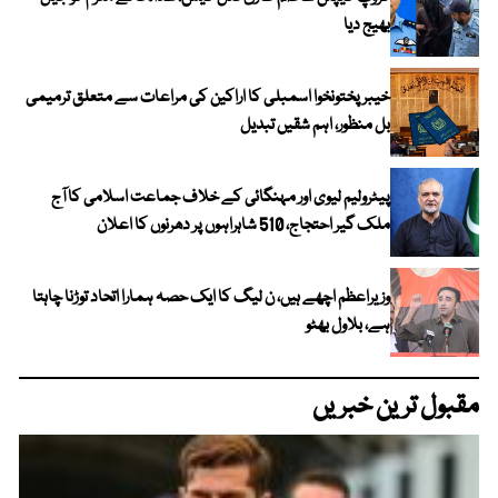
بھیج دیا
خیبرپختونخوا اسمبلی کا اراکین کی مراعات سے متعلق ترمیمی
بل منظور، اہم شقیں تبدیل
پیٹرولیم لیوی اور مہنگائی کے خلاف جماعت اسلامی کا آج
ملک گیر احتجاج، 510 شاہراہوں پر دھرنوں کا اعلان
وزیراعظم اچھے ہیں، ن لیگ کا ایک حصہ ہمارا اتحاد توڑنا چاہتا
ہے، بلاول بھٹو
مقبول ترین خبریں