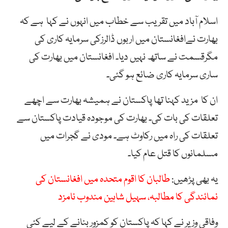
اسلام آباد میں تقریب سے خطاب میں انہوں نے کہا ہے کہ
بھارت نےافغانستان میں اربوں ڈالرزکی سرمایہ کاری کی
مگرقسمت نے ساتھ نہیں دیا۔ افغانستان میں بھارت کی
ساری سرمایہ کاری ضائع ہو گئی۔
ان کا مزید کہنا تھا پاکستان نے ہمیشہ بھارت سے اچھے
تعلقات کی بات کی۔ بھارت کی موجودہ قیادت پاکستان سے
تعلقات کی راہ میں رکاوٹ ہے۔ مودی نے گجرات میں
مسلمانوں کا قتل عام کیا۔
یہ بھی پڑھیں:
طالبان کا اقوم متحدہ میں افغانستان کی
نمائندگی کا مطالبہ، سہیل شاہین مندوب نامزد
وفاقی وزیر نے کہا کہ پاکستان کو کمزور بنانے کے لیے کئی