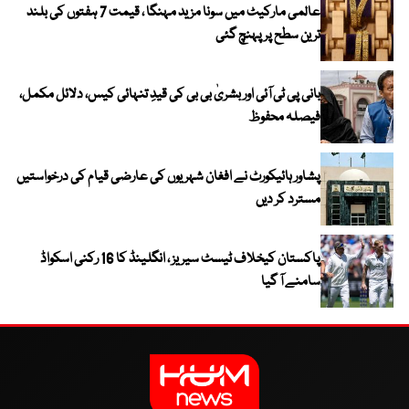
عالمی مارکیٹ میں سونا مزید مہنگا ، قیمت 7 ہفتوں کی بلند
ترین سطح پر پہنچ گئی
بانی پی ٹی آئی اور بشریٰ بی بی کی قیدِ تنہائی کیس، دلائل مکمل،
فیصلہ محفوظ
پشاور ہائیکورٹ نے افغان شہریوں کی عارضی قیام کی درخواستیں
مسترد کر دیں
پاکستان کیخلاف ٹیسٹ سیریز ، انگلینڈ کا 16 رکنی اسکواڈ
سامنے آ گیا