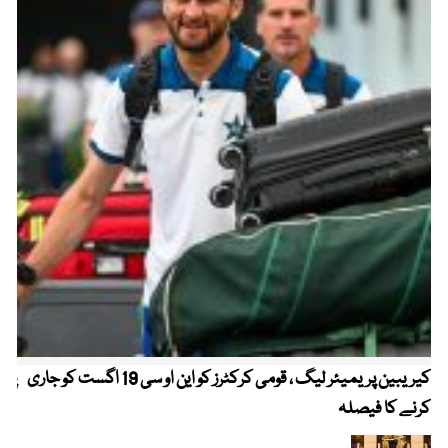
کیریبین پریمیئر لیگ ، قومی کرکٹرز کو این او سی 19 اگست کو جاری
پیٹ
کرنے کا فیصلہ