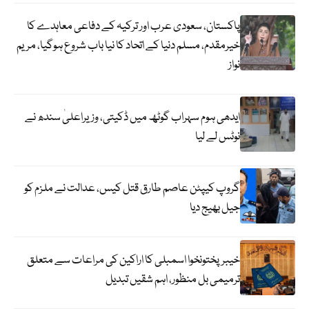
پاکستان، سعودی عرب اور ترکیہ کے دفاعی معاہدے کا
خیرمقدم، مسلم دنیا کے اتحاد کا نیا باب شروع ہوگیا، مریم
نواز
ایدھی ہوم سہراب گوٹھ میں ڈکیتی، وزیراعلیٰ سندھ نے
نوٹس لے لیا
گروپ کیپٹن عاصم طارق قتل کیس، عدالت نے ملزم کو
جیل بھیج دیا
خیبرپختونخوا اسمبلی کا اراکین کی مراعات سے متعلق
ترمیمی بل منظور، اہم شقیں تبدیل