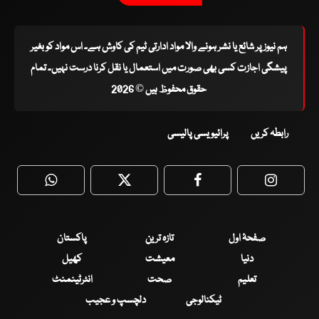
ہم نیوز پر شائع یا نشر ہونے والا مواد ادارتی ٹیم کی کاوش ہے۔ اس مواد کو بغیر
پیشگی اجازت کسی بھی صورت میں استعمال یا نقل کرنا درست نہیں۔ تمام
حقوق محفوظ ہیں © 2026
رابطہ کریں
پرائیویسی پالیسی
WhatsApp
Twitter
Facebook
Faceboo
صفحۂ اول
تازہ ترین
پاکستان
دنیا
معیشت
کھیل
تعلیم
صحت
انٹرٹینمنٹ
ٹیکنالوجی
دلچسپ و عجیب