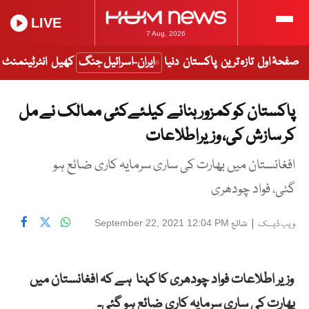
LIVE
7 Aug, 2026
صفحۂ اول
تازہ ترین
پاکستان
دنیا
ایران-اسرائیل جنگ
کھیل
انٹرٹینمنٹ
پاکستان کو کمزور بنانے کیلئےکئی ممالک نے مل
کر سازش کی، وزیراطلاعات
افغانستان میں بھارت کی ساری سرمایہ کاری ضائع ہو
گئی، فواد چودھری
|
شائع
September 22, 2021 12:04 PM
ویب ڈیسک
وزیر اطلاعات فواد چودھری کا کہنا ہے کہ افغانستان میں
بھارت کی ساری سرمایہ کاری ضائع ہو گئی۔