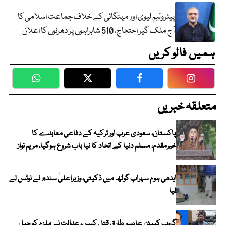
پیٹرولیم لیوی اور مہنگائی کے خلاف جماعت اسلامی کا
آج ملک گیر احتجاج، 510 شاہراہوں پر دھرنوں کا اعلان
ہمیں فالو کریں
WhatsApp
Twitter
Facebook
Faceboo
متعلقہ خبریں
پاکستان، سعودی عرب اور ترکیہ کے دفاعی معاہدے کا
خیرمقدم، مسلم دنیا کے اتحاد کا نیا باب شروع ہوگیا، مریم نواز
ایدھی ہوم سہراب گوٹھ میں ڈکیتی، وزیراعلیٰ سندھ نے نوٹس لے
لیا
گروپ کیپٹن عاصم طارق قتل کیس، عدالت نے ملزم کو جیل