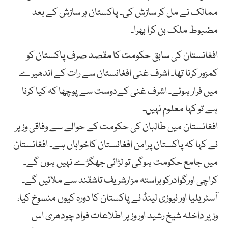
ممالک نے مل کر سازش کی۔ پاکستان ہر سازش کے بعد
مضبوط ملک بن کرا بھرا۔
افغانستان کی سابق حکومت کا مقصد صرف پاکستان کو
کمزور کرنا تھا۔ اشرف غنی افغانستان سے رات کے اندھیرے
میں فرار ہوئے۔ اشرف غنی کےدوست سے پوچھا کہ کیا کرنا
ہے تو کہا معلوم نہیں۔
افغانستان میں طالبان کی حکومت کے حوالے سے وفاقی وزیر
نے کہا کہ پاکستان پرامن افغانستان کاخواہاں ہے۔ افغانستان
میں جامع حکومت ہوگی تو لڑائی جھگڑے نہیں ہوں گے۔
کراچی اورگوادرکوبراستہ مزارشریف تاشقند سے ملائیں گے۔
آسٹریلیا اور نیوزی لینڈ نے پاکستان کا دورہ کیوں منسوخ کیا،
وزیر داخلہ شیخ رشید اور وزیر اطلاعات فواد چودھری اس