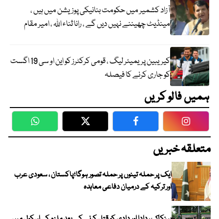
آزاد کشمیر میں حکومت بنانیکی پوزیشن میں ہیں ،
مینڈیٹ چھیننے نہیں دیں گے ، رانا ثناء اللہ ، امیر مقام
کیریبین پریمیئر لیگ ، قومی کرکٹرز کو این او سی 19 اگست
کو جاری کرنے کا فیصلہ
ہمیں فالو کریں
WhatsApp
Twitter
Facebook
Faceboo
متعلقہ خبریں
ایک پر حملہ تینوں پر حملہ تصور ہوگا؛پاکستان ، سعودی عرب
اور ترکیہ کے درمیان دفاعی معاہدہ