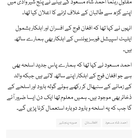
مقتول رہنما احمد شاہ مسعود کے بیٹے نے پنج شیر وادی میں
اپنے گڑھ سے طالبان کے خلاف لڑنے کا اعلان کیا تھا۔
انہوں نے کہا تھا کہ افغان فوج کے افسران اور اہلکار بشمول
ایلیٹ اسپیشل فورسز یونٹس کے اہلکار بھی ہمارے ساتھ
ہیں۔
احمد مسعود نے کہا تھا کہ ہمارے پاس جدید اسلحہ بھی
ہے جو افغان فوج کے اہلکار اپنے ساتھ لائے ہیں جبکہ والد
کے زمانے کے سنبھال کر رکھے ہوئے گولہ بارود اور اسلحے کے
ذخائر بھی موجود ہیں۔ ہمیں معلوم تھا ایک دن ایسا ضرور آئے
گا جب کہ یہ اسلحہ و بارود دوبارہ استعمال کرنا پڑیں گے۔
احمد شاہ مسعود
افغانستان
صوبہ پنجشیر