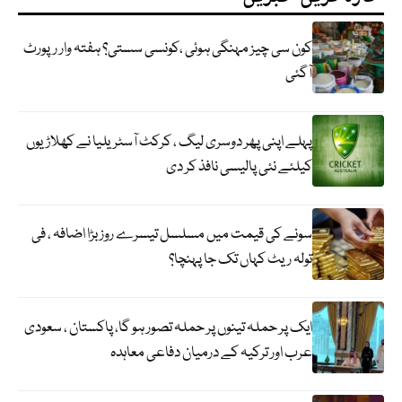
کون سی چیز مہنگی ہوئی ،کونسی سستی؟ ہفتہ وار رپورٹ
آگئی
پہلے اپنی پھر دوسری لیگ ، کرکٹ آسٹریلیا نے کھلاڑیوں
کیلئے نئی پالیسی نافذ کر دی
سونے کی قیمت میں مسلسل تیسرے روز بڑا اضافہ ، فی
تولہ ریٹ کہاں تک جا پہنچا؟
ایک پر حملہ تینوں پر حملہ تصور ہو گا، پاکستان ، سعودی
عرب اور ترکیہ کے درمیان دفاعی معاہدہ