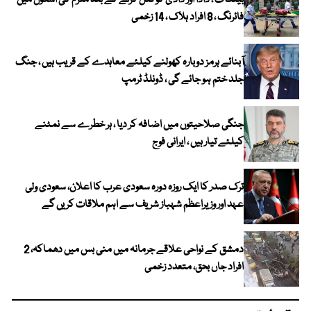
بینکاک ، دادا اور دادی کو قتل کرنے کے بعد ملزم کی اسکول میں
فائرنگ ، 8 افراد ہلاک ، 14 زخمی
آبنائے ہرمز دوبارہ کھولنے کیلئے معاہدے کے قریب ہیں ، جنگ
جلد ختم ہو جائے گی ، ڈونلڈ ٹرمپ
جنگی صلاحیتوں میں اضافہ کر دیا ، ہر خطرے سے نمٹنے
کیلئے تیار ہیں ، ایرانی فوج
ترک صدر کا ایک روزہ دورہ سعودی عرب کا اعلان، سعودی ولی
عہد اور وزیراعظم شہباز شریف سے اہم ملاقات کریں گے
دمشق کے نواحی علاقے جرمانہ میں منی بس میں دھماکہ، 2
افراد جاں بحق، متعدد زخمی