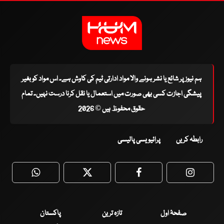
ہم نیوز پر شائع یا نشر ہونے والا مواد ادارتی ٹیم کی کاوش ہے۔ اس مواد کو بغیر
پیشگی اجازت کسی بھی صورت میں استعمال یا نقل کرنا درست نہیں۔ تمام
حقوق محفوظ ہیں © 2026
رابطہ کریں
پرائیویسی پالیسی
WhatsApp
Twitter
Facebook
Faceboo
صفحۂ اول
تازہ ترین
پاکستان