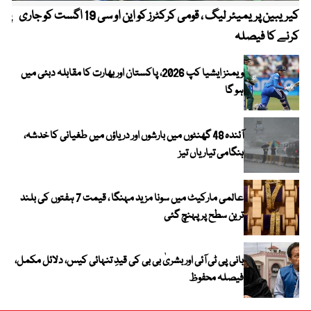
کیریبین پریمیئر لیگ ، قومی کرکٹرز کو این او سی 19 اگست کو جاری
پیٹ
کرنے کا فیصلہ
ویمنز ایشیا کپ 2026، پاکستان اور بھارت کا مقابلہ دبئی میں
ہو گا
آئندہ 48 گھنٹوں میں بارشوں اور دریاؤں میں طغیانی کا خدشہ،
ہنگامی تیاریاں تیز
عالمی مارکیٹ میں سونا مزید مہنگا ، قیمت 7 ہفتوں کی بلند
ترین سطح پر پہنچ گئی
بانی پی ٹی آئی اور بشریٰ بی بی کی قیدِ تنہائی کیس، دلائل مکمل،
فیصلہ محفوظ