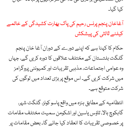
کیا گیا۔
آغاخان پنجم پرنس رحیم کی پاک بھارت کشیدگی کے خاتمے
کیلئے ثالثی کی پیشکش
حکام کا کہنا ہے کہ اپنے دورے کے دوران آغا خان پنجم
گلگت بلتستان کے مختلف علاقوں کا دورہ کریں گے، جہاں
وہ عوامی اجتماعات، مذہبی تقریبات اور کمیونٹی پروگرامز
میں شرکت کریں گے۔ اس موقع پر بڑی تعداد میں لوگوں کی
شرکت متوقع ہے۔
انتظامیہ کے مطابق ہنزہ میں واقع پاسو کونز، گلگت شہر،
گاہکوچ بالا، تاؤس یاسین اور اشکومن سمیت مختلف مقامات
پر خصوصی تقریبات کا انعقاد کیا جائے گا۔ بعض مقامات پر