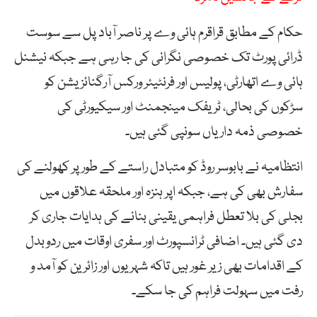
حکام کے مطابق قراقرم ہائی وے پر ناصر آباد پل سے سوست
ڈرائی پورٹ تک خصوصی نگرانی کی جا رہی ہے جبکہ نیشنل
ہائی وے اتھارٹی، پولیس اور فرنٹیئر ورکس آرگنائزیشن کو
سڑکوں کی بحالی، ٹریفک مینجمنٹ اور سیکیورٹی کی
خصوصی ذمہ داریاں سونپی گئی ہیں۔
انتظامیہ نے بابوسر روڈ کو متبادل راستے کے طور پر کھولنے کی
سفارش بھی کی ہے، جبکہ اپر ہنزہ اور ملحقہ علاقوں میں
بجلی کی بلا تعطل فراہمی یقینی بنانے کی ہدایات جاری کر
دی گئی ہیں۔ اضافی ٹرانسپورٹ اور سفری اوقات میں ردوبدل
کے اقدامات بھی زیر غور ہیں تاکہ شہریوں اور زائرین کو آمد و
رفت میں سہولت فراہم کی جا سکے۔