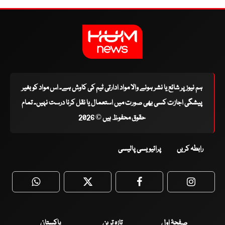
ہم نیوز پر شائع یا نشر ہونے والا مواد ادارتی ٹیم کی کاوش ہے۔ اس مواد کو بغیر
پیشگی اجازت کسی بھی صورت میں استعمال یا نقل کرنا درست نہیں۔ تمام
حقوق محفوظ ہیں © 2026
رابطہ کریں
پرائیویسی پالیسی
WhatsApp
Twitter
Facebook
Faceboo
صفحۂ اول
تازہ ترین
پاکستان