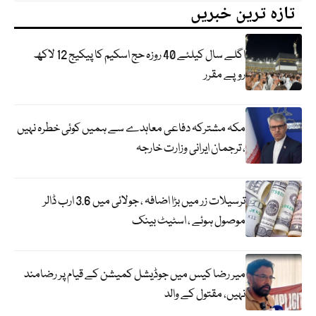
تازہ ترین خبریں
اگلے سال کیلئے 40 روزہ حج اسکیم کا پیکیج 12 لاکھ
روپے مقرر
مکہ مشترکہ دفاعی معاہدے سے ہمیں کوئی خطرہ نہیں
، ترجمان ایرانی وزارت خارجہ
ترسیلات زر میں بڑا اضافہ ، جولائی میں 3.6 ارب ڈالر
موصول ہوئے ، اسٹیٹ بینک
میر رضا کیس میں جوڈیشل کمیشن کے قیام پر رضامند
نہیں، مقتول کے والد