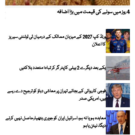
4 روز میں سونے کی قیمت میں بڑا اضافہ
خیب
کیا
ورلڈ کپ 2027 کے میزبان ممالک کے درمیان ٹی ٹوئنٹی سیریز
کا اعلان
یکے بعد دیگرے 2 ہیلی کاپٹر گر کر تباہ؛ متعدد ہلاکتیں
فوجی کارروائی کے بجائے تہران پر معاشی دباؤ کو ترجیح دے رہے
ہیں، امریکی صدر
معاہدہ ہو یا نہ ہو، اسرائیل ایران کو جوہری ہتھیارحاصل نہیں کرنے
دیگا، نیتن یاہو