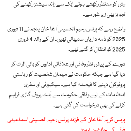
رش کو مدنظر رکھتے ہوئے ایک سے زائد سیشنز رکھنے کی
تجویز بھی زیر غور ہے۔
واضح رہے کہ پرنس رحیم الحسینی آغا خان پنجم نے 11 فروری
2025 کو ذمہ داریاں سنبھالی تھیں۔ ان کے والد 4 فروری
2025 کو انتقال کر گئے تھے۔
دورے کے پیش نظر وفاقی اور علاقائی اداروں کو ہائی الرٹ کر
دیا گیا ہے جبکہ حکومت نے مہمان شخصیت کو ریاستی
پروٹوکول دینے کا فیصلہ کیا ہے۔ سیکیورٹی اور سفری
انتظامات کے لیے وفاقی حکومت سے بُلٹ پروف گاڑی فراہم
کرنے کی بھی درخواست کی گئی ہے۔
پرنس کریم آغا خان کے فرزند پرنس رحیم الحسینی اسماعیلی
فرقے کے جانشین نامزد