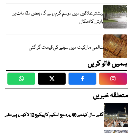
بیشتر علاقوں میں موسم گرم رہے گا ، بعض مقامات پر
بارش کا امکان
عالمی مارکیٹ میں سونے کی قیمت گر گئی
ہمیں فالو کریں
WhatsApp
Twitter
Facebook
Faceboo
متعلقہ خبریں
اگلے سال کیلئے 40 روزہ حج اسکیم کا پیکیج 12 لاکھ روپے مقرر