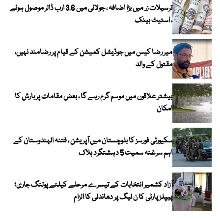
ترسیلات زر میں بڑا اضافہ ، جولائی میں 3.6 ارب ڈالر موصول ہوئے
، اسٹیٹ بینک
میر رضا کیس میں جوڈیشل کمیشن کے قیام پر رضامند نہیں،
مقتول کے والد
بیشتر علاقوں میں موسم گرم رہے گا ، بعض مقامات پر بارش کا
امکان
سکیورٹی فورسز کا بلوچستان میں آپریشن ، فتنہ الہندوستان کے
اہم سرغنہ سمیت 5 دہشتگرد ہلاک
آزاد کشمیر انتخابات کے تیسرے مرحلے کیلئے پولنگ جاری؛
پیپلز پارٹی کا ن لیگ پر دھاندلی کا الزام