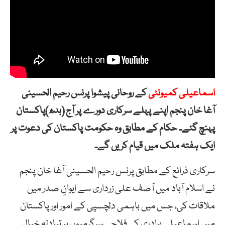
اسماعیلی کمیونٹی
کے روحانی پیشوا پرنس رحیم الحسینی
آغا خان پنجم اپنے پہلے سرکاری دورے پر آج (بدھ)پاکستان
پہنچ گئے۔ حکام کے مطابق وہ حکومت پاکستان کی دعوت پر
ایک ہفتہ ملک میں قیام کریں گے۔
سرکاری ذرائع کے مطابق پرنس رحیم الحسینی آغا خان پنجم
نے اسلام آباد میں آصف علی زرداری سے ایوانِ صدر میں
ملاقات کی، جس میں باہمی دلچسپی کے امور اور پاکستان
میں اسماعیلی برادری کی فلاحی سرگرمیوں پر تبادلہ خیال