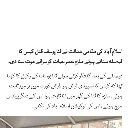
اسلام آباد کی مقامی عدالت نے ثنا یوسف قتل کیس کا
فیصلہ سناتے ہوئے ملزم عمر حیات کو سزائے موت سنا دی۔
فیصلے کے بعد گفتگو کرتے ہوئے ثنا یوسف کے وکیل کا کہنا
تھا کہ کیس کا اسپیڈی ٹرائل ہوا،ٹرائل کورٹ میں ہر چیز ثابت
ہوئی ،ملزم کا ثنا کے گھر میں آنا ثابت ہوا،اس کے فنگر پرنٹس
میچ ہوئے ، اس کی لوکیشن اسلام آباد کی نکلی۔