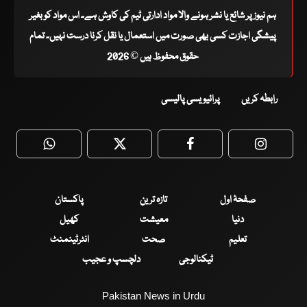
ہم نیوز پر شائع یا نشر ہونے والا مواد ادارتی ٹیم کی کاوش ہے۔ اس مواد کو بغیر
پیشگی اجازت کسی بھی صورت میں استعمال یا نقل کرنا درست نہیں۔ تمام
حقوق محفوظ ہیں © 2026
رابطہ کریں
پرائیویسی پالیسی
WhatsApp
Twitter
Facebook
Faceboo
صفحۂ اول
تازہ ترین
پاکستان
دنیا
معیشت
کھیل
تعلیم
صحت
انٹرٹینمنٹ
ٹیکنالوجی
دلچسپ و عجیب
Pakistan News in Urdu