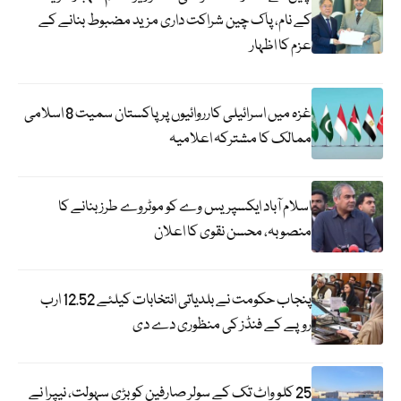
کے نام، پاک چین شراکت داری مزید مضبوط بنانے کے
عزم کا اظہار
غزہ میں اسرائیلی کارروائیوں پر پاکستان سمیت 8 اسلامی
ممالک کا مشترکہ اعلامیہ
اسلام آباد ایکسپریس وے کو موٹروے طرز بنانے کا
منصوبہ، محسن نقوی کا اعلان
پنجاب حکومت نے بلدیاتی انتخابات کیلئے 12.52 ارب
روپے کے فنڈز کی منظوری دے دی
25 کلو واٹ تک کے سولر صارفین کو بڑی سہولت، نیپرا نے