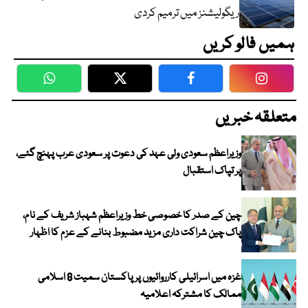
ریگولیشنز میں ترمیم کردی
ہمیں فالو کریں
WhatsApp
Twitter
Facebook
Faceboo
متعلقہ خبریں
وزیراعظم سعودی ولی عہد کی دعوت پر سعودی عرب پہنچ گئے،
پر تپاک استقبال
چین کے صدر کا خصوصی خط وزیراعظم شہباز شریف کے نام،
پاک چین شراکت داری مزید مضبوط بنانے کے عزم کا اظہار
غزہ میں اسرائیلی کارروائیوں پر پاکستان سمیت 8 اسلامی
ممالک کا مشترکہ اعلامیہ