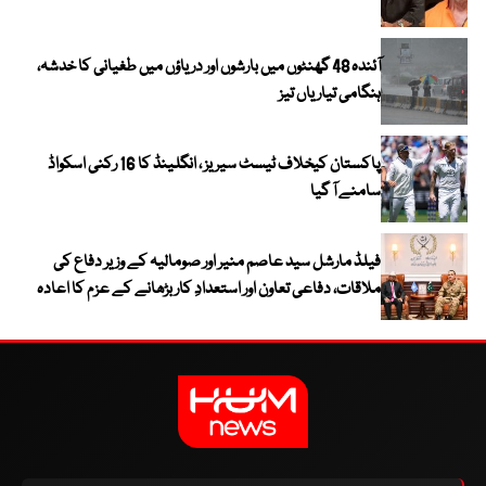
آئندہ 48 گھنٹوں میں بارشوں اور دریاؤں میں طغیانی کا خدشہ،
ہنگامی تیاریاں تیز
پاکستان کیخلاف ٹیسٹ سیریز ، انگلینڈ کا 16 رکنی اسکواڈ
سامنے آ گیا
فیلڈ مارشل سید عاصم منیر اور صومالیہ کے وزیر دفاع کی
ملاقات، دفاعی تعاون اور استعدادِ کار بڑھانے کے عزم کا اعادہ