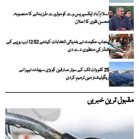
اسلام آباد ایکسپریس وے کو موٹروے طرز بنانے کا منصوبہ،
محسن نقوی کا اعلان
پنجاب حکومت نے بلدیاتی انتخابات کیلئے 12.52 ارب روپے کے
فنڈز کی منظوری دے دی
25 کلو واٹ تک کے سولر صارفین کو بڑی سہولت، نیپرا نے
ریگولیشنز میں ترمیم کردی
مقبول ترین خبریں