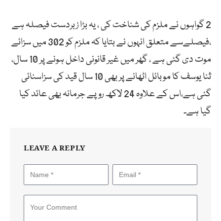
2 گواہوں نے ملزم کی شناخت کی ، یہ بڑا زبردست فیصلہ ہے
،فیصلےسے متعلق انہوں نے بتایا کہ ملزم کو 302 میں سزائے
موت دی گئی ہے ، گھر میں غیر قانونی داخل ہونے پر 10 سال،
ثنا یوسف کا موبائل اٹھانے پر بھی 10 سال قید کی سزاسنائی
گئی ہے،اس کے علاوہ 24 لاکھ روپے جرمانہ بھی عائد کیا
گیا ہے۔
LEAVE A REPLY