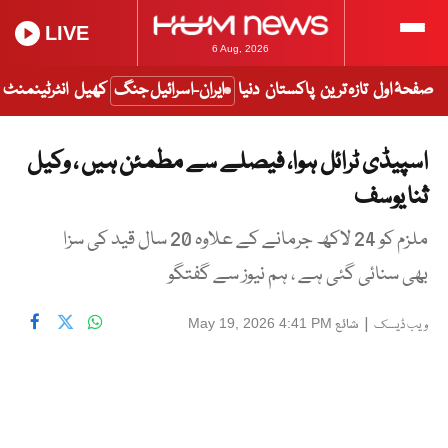
LIVE
6 Aug, 2026
صفحۂ اول
تازہ ترین
پاکستان
دنیا
ایران-اسرائیل جنگ
کھیل
انٹرٹینمنٹ
اسپیڈی ٹرائل ہوا، فیصلے سے مطمئن ہیں ، وکیل
ثنا یوسف
ملزم کو 24 لاکھ جرمانے کے علاوہ 20 سال قید کی سزا
بھی سنائی گئی ہے ، ہم نیوز سے گفتگو
|
شائع
May 19, 2026 4:41 PM
ویب ڈیسک