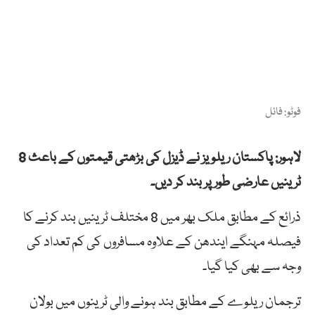
فوٹو: فائل
لاہور: پاکستان ریلویز نے ڈیزل کی بڑھتی قیمتوں کے باعث 8
ٹرینیں عارضی طور پر بند کر دیں۔
ذرائع کے مطابق ملک بھر میں 8 مختلف ٹرینیں بند کرنے کا
فیصلہ مہنگے ایندھن کے علاوہ مسافروں کی کم تعداد کی
وجہ سے بھی کیا گیا۔
ترجمان ریلوے کے مطابق بند ہونے والی ٹرینوں میں بولان