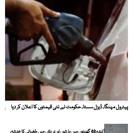
پیٹرول مہنگا، ڈیزل سستا، حکومت نے نئی قیمتوں کا اعلان کر دیا
پنج
آئندہ 48 گھنٹوں میں بارشوں اور دریاؤں میں طغیانی کا خدشہ،