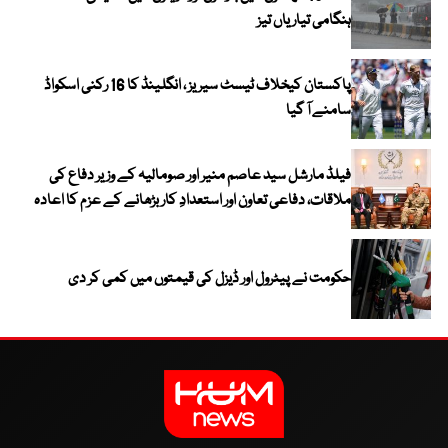
ہنگامی تیاریاں تیز
پاکستان کیخلاف ٹیسٹ سیریز ، انگلینڈ کا 16 رکنی اسکواڈ
سامنے آ گیا
فیلڈ مارشل سید عاصم منیر اور صومالیہ کے وزیر دفاع کی
ملاقات، دفاعی تعاون اور استعدادِ کار بڑھانے کے عزم کا اعادہ
حکومت نے پیٹرول اور ڈیزل کی قیمتوں میں کمی کر دی