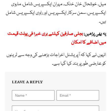
میل، خوشحال خان خٹک، مہران ایکسپریس شامل، ماروی
ایکسپریس، سمن سرکار ایکسپریس اور راوی ایکسپریس شامل
ہیں۔
یہ بھی پڑھیں:
بجلی صارفین کیلئے بری خبر؛ فی یونٹ قیمت
میں اضافے کا امکان
انہوں نے کہا کہ آپریشنل اخراجات بڑھنے کی وجہ سے ٹرینوں
کو عارضی طور پر بند کیا گیا ہے۔
LEAVE A REPLY