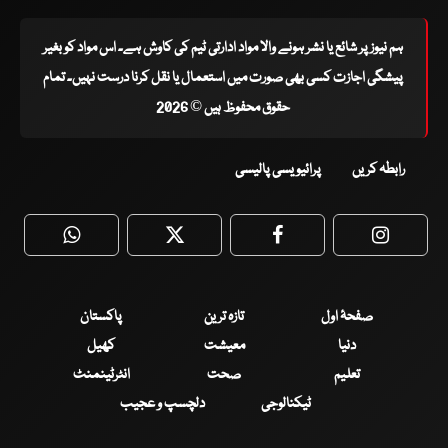
ہم نیوز پر شائع یا نشر ہونے والا مواد ادارتی ٹیم کی کاوش ہے۔ اس مواد کو بغیر
پیشگی اجازت کسی بھی صورت میں استعمال یا نقل کرنا درست نہیں۔ تمام
حقوق محفوظ ہیں © 2026
رابطہ کریں
پرائیویسی پالیسی
WhatsApp
Twitter
Facebook
Faceboo
صفحۂ اول
تازہ ترین
پاکستان
دنیا
معیشت
کھیل
تعلیم
صحت
انٹرٹینمنٹ
ٹیکنالوجی
دلچسپ و عجیب