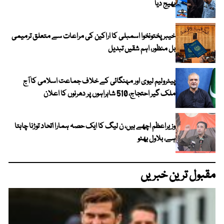
بھیج دیا
خیبرپختونخوا اسمبلی کا اراکین کی مراعات سے متعلق ترمیمی
بل منظور، اہم شقیں تبدیل
پیٹرولیم لیوی اور مہنگائی کے خلاف جماعت اسلامی کا آج
ملک گیر احتجاج، 510 شاہراہوں پر دھرنوں کا اعلان
وزیراعظم اچھے ہیں، ن لیگ کا ایک حصہ ہمارا اتحاد توڑنا چاہتا
ہے، بلاول بھٹو
مقبول ترین خبریں