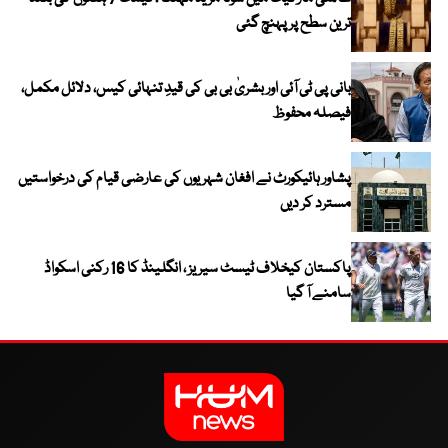
ترین سطح پر پہنچ گئی
بانی پی ٹی آئی اور بشریٰ بی بی کی قیدِ تنہائی کیس، دلائل مکمل،
فیصلہ محفوظ
پشاور ہائیکورٹ نے افغان شہریوں کی عارضی قیام کی درخواستیں
مسترد کر دیں
پاکستان کیخلاف ٹیسٹ سیریز ، انگلینڈ کا 16 رکنی اسکواڈ
سامنے آ گیا