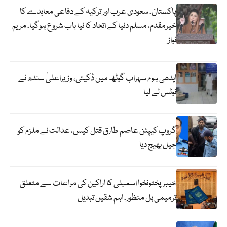
پاکستان، سعودی عرب اور ترکیہ کے دفاعی معاہدے کا
خیرمقدم، مسلم دنیا کے اتحاد کا نیا باب شروع ہوگیا، مریم
نواز
ایدھی ہوم سہراب گوٹھ میں ڈکیتی، وزیراعلیٰ سندھ نے
نوٹس لے لیا
گروپ کیپٹن عاصم طارق قتل کیس، عدالت نے ملزم کو
جیل بھیج دیا
خیبرپختونخوا اسمبلی کا اراکین کی مراعات سے متعلق
ترمیمی بل منظور، اہم شقیں تبدیل