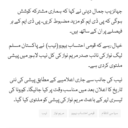
جہانزیب جمال دینی نے کہا کہ ہماری مشترکہ کوشش
ہوگی کہ پی ڈی ایم کو مزید مضبوط کریں۔ پی ڈی ایم کے ہر
فیصلے پر ان کے ساتھ ہیں۔
خیال رہے کہ قومی احتساب بیورو (نیب) نے پاکستان مسلم
لیگ نواز کی نائب صدر مریم نواز کی کل نیب لاہور میں پیشی
ملتوی کردی ہے۔
نیب کی جانب سے جاری اعلامیے کے مطابق پیشی کی نئی
تاریخ کا اعلان بعد میں مناسب وقت پر کیا جائیگا۔ کورونا کی
تیسری لہر کے باعث مریم نواز کی پیشی کو ملتوی کیا گیا۔
سیاسی انتقام
قومی احتساب بیورو
مریم نواز
نیب