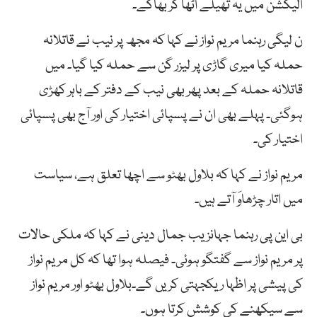
الیکشن میں یہ تھیلے اٹھا کر بھاگے۔
ن لیگی رہنما مریم نواز نے کہا کہ مجھ پر نیب نے قاتلانہ
حملہ کیا میری گاڑی پر لیزر گن سے حملہ کیا گیا۔ میں
قاتلانہ حملہ کے بعد پھر بھی نیب کے دفتر کے باہر کھڑی
ہوگئی۔ پہلے بھی ان نے پسپائی اختیار کی اور آج بھی پسپائی
اختیار کی۔
مریم نواز نے کہا کہ بلاول بھٹو سے اچھا تعلق ہے، سیاست
میں اتار چڑھاوَ آتے ہیں۔
بی این پی رہنما جہانزیب جمال دینی نے کہا کہ ملکی حالات
پر مریم نواز سے گفتگو ہوئی۔ فیصلہ ہوا تھا کہ کل مریم نواز
کی پیشی پر اظہا ریکجہتی کریں گے۔بلاول بھٹو اور مریم نواز
سے سیکھنے کی کوشش کرتا ہوں۔