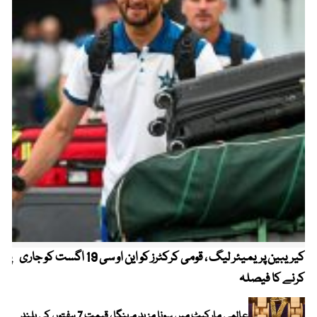
کیریبین پریمیئر لیگ ، قومی کرکٹرز کو این او سی 19 اگست کو جاری
پیٹ
کرنے کا فیصلہ
عالمی مارکیٹ میں سونا مزید مہنگا ، قیمت 7 ہفتوں کی بلند