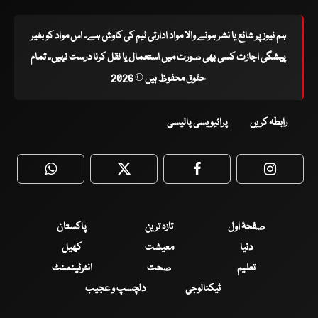
ہم نیوز پر شائع یا نشر ہونے والا مواد ادارتی ٹیم کی کاوش ہے۔ اس مواد کو بغیر
پیشگی اجازت کسی بھی صورت میں استعمال یا نقل کرنا درست نہیں۔ تمام
حقوق محفوظ ہیں © 2026
رابطہ کریں
پرائیویسی پالیسی
WhatsApp
Twitter
Facebook
Faceboo
صفحۂ اول
تازہ ترین
پاکستان
دنیا
معیشت
کھیل
تعلیم
صحت
انٹرٹینمنٹ
ٹیکنالوجی
دلچسپ و عجیب