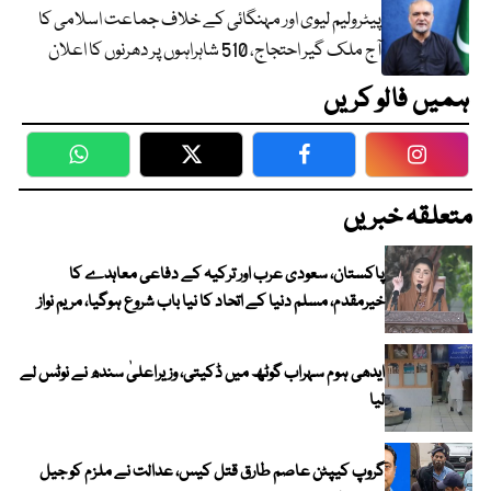
پیٹرولیم لیوی اور مہنگائی کے خلاف جماعت اسلامی کا
آج ملک گیر احتجاج، 510 شاہراہوں پر دھرنوں کا اعلان
ہمیں فالو کریں
WhatsApp
Twitter
Facebook
Faceboo
متعلقہ خبریں
پاکستان، سعودی عرب اور ترکیہ کے دفاعی معاہدے کا
خیرمقدم، مسلم دنیا کے اتحاد کا نیا باب شروع ہوگیا، مریم نواز
ایدھی ہوم سہراب گوٹھ میں ڈکیتی، وزیراعلیٰ سندھ نے نوٹس لے
لیا
گروپ کیپٹن عاصم طارق قتل کیس، عدالت نے ملزم کو جیل