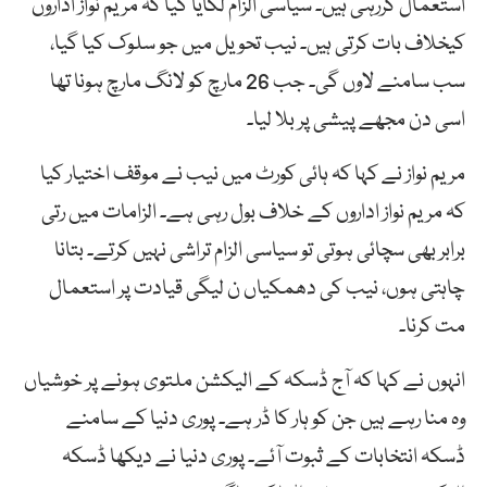
استعمال کررہی ہیں۔ سیاسی الزام لگایا گیا کہ مریم نواز اداروں
کیخلاف بات کرتی ہیں۔ نیب تحویل میں جو سلوک کیا گیا،
سب سامنے لاوں گی۔ جب 26 مارچ کو لانگ مارچ ہونا تھا
اسی دن مجھے پیشی پر بلا لیا۔
مریم نواز نے کہا کہ ہائی کورٹ میں نیب نے موقف اختیار کیا
کہ مریم نواز اداروں کے خلاف بول رہی ہے۔ الزامات میں رتی
برابر بھی سچائی ہوتی تو سیاسی الزام تراشی نہیں کرتے۔ بتانا
چاہتی ہوں، نیب کی دھمکیاں ن لیگی قیادت پر استعمال
مت کرنا۔
انہوں نے کہا کہ آج ڈسکہ کے الیکشن ملتوی ہونے پر خوشیاں
وہ منا رہے ہیں جن کو ہار کا ڈر ہے۔ پوری دنیا کے سامنے
ڈسکہ انتخابات کے ثبوت آئے۔ پوری دنیا نے دیکھا ڈسکہ