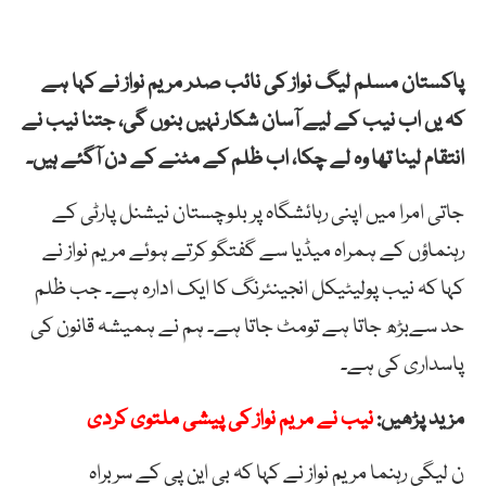
پاکستان مسلم لیگ نواز کی نائب صدر مریم نواز نے کہا ہے
کہ یں اب نیب کے لیے آسان شکار نہیں بنوں گی، جتنا نیب نے
انتقام لینا تھا وہ لے چکا، اب ظلم کے مٹنے کے دن آگئے ہیں۔
جاتی امرا میں اپنی رہائشگاہ پر بلوچستان نیشنل پارٹی کے
رہنماؤں کے ہمراہ میڈیا سے گفتگو کرتے ہوئے مریم نواز نے
کہا کہ نیب پولیٹیکل انجینئرنگ کا ایک ادارہ ہے۔ جب ظلم
حد سےبڑھ جاتا ہے تومٹ جاتا ہے۔ ہم نے ہمیشہ قانون کی
پاسداری کی ہے۔
مزید پڑھیں:
نیب نے مریم نواز کی پیشی ملتوی کردی
ن لیگی رہنما مریم نواز نے کہا کہ بی این پی کے سربراہ