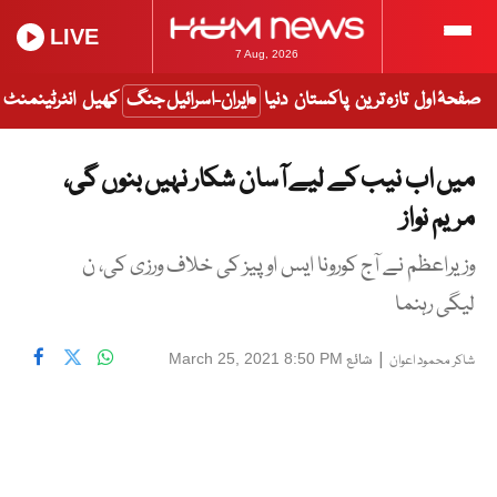
LIVE
7 Aug, 2026
صفحۂ اول
تازہ ترین
پاکستان
دنیا
ایران-اسرائیل جنگ
کھیل
انٹرٹینمنٹ
میں اب نیب کے لیے آسان شکار نہیں بنوں گی،
مریم نواز
وزیراعظم نے آج کورونا ایس او پیز کی خلاف ورزی کی، ن
لیگی رہنما
|
شائع
March 25, 2021 8:50 PM
شاکر محمود اعوان