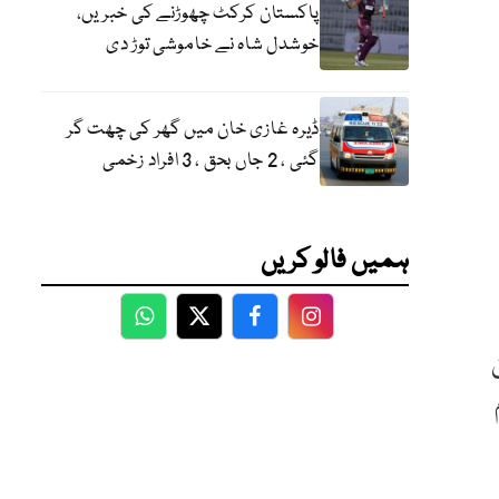
پاکستان کرکٹ چھوڑنے کی خبریں،
خوشدل شاہ نے خاموشی توڑ دی
ڈیرہ غازی خان میں گھر کی چھت گر
گئی ، 2 جاں بحق ، 3 افراد زخمی
ہمیں فالو کریں
WhatsApp
Twitter
Facebook
Facebook