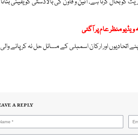
 کو بحال کرنا ہے، آئین و قاون کی بالادستی کو یقینی بنانا
یڈیو منظر عام پر آگئی
پنے اتحادیوں اور ارکان اسمبلی کے مسائل حل نہ کر پانے والی
EAVE A REPLY