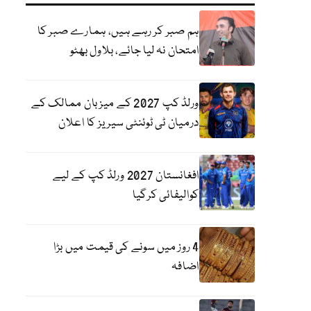
ہم صبر کر رہے ہیں، ہمارے صبر کا
امتحان نہ لیا جائے، بلاول بھٹو
ورلڈ کپ 2027 کے میزبان ممالک کے
درمیان ٹی ٹوئنٹی سیریز کا اعلان
افغانستان 2027 ورلڈ کپ کے لیے
کوالیفائی کرگیا
4 روز میں سونے کی قیمت میں بڑا
اضافہ