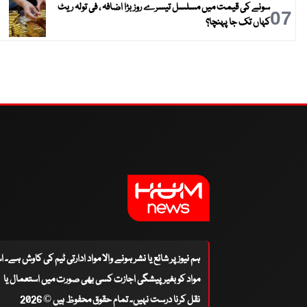
سونے کی قیمت میں مسلسل تیسرے روز بڑا اضافہ ، فی تولہ ریٹ
07
کہاں تک جا پہنچا؟
ہم نیوز پر شائع یا نشر ہونے والا مواد ادارتی ٹیم کی کاوش ہے۔ 
مواد کو بغیر پیشگی اجازت کسی بھی صورت میں استعمال یا
نقل کرنا درست نہیں۔ تمام حقوق محفوظ ہیں © 2026