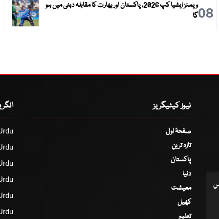
ویمنز ایشیا کپ 2026، پاکستان اور بھارت کا مقابلہ دبئی میں ہو
9
08
گا
نیوز کیٹیگریز
انگر
صفحۂ اول
Urdu
تازہ ترین
Urdu
پاکستان
Urdu
دنیا
Urdu
اس
معیشت
Urdu
کھیل
Urdu
تعلیم