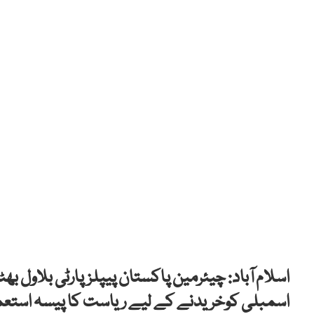
اسلام آباد: چیئرمین پاکستان پیپلزپارٹی بلاول بھٹ
اسمبلی کوخریدنے کے لیے ریاست کا پیسہ استعما