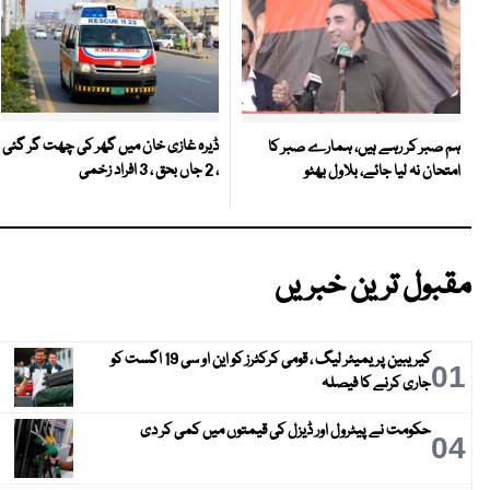
ڈیرہ غازی خان میں گھر کی چھت گر گئی
ہم صبر کر رہے ہیں، ہمارے صبر کا
، 2 جاں بحق ، 3 افراد زخمی
امتحان نہ لیا جائے، بلاول بھٹو
مقبول ترین خبریں
کیریبین پریمیئر لیگ ، قومی کرکٹرز کو این او سی 19 اگست کو
01
جاری کرنے کا فیصلہ
حکومت نے پیٹرول اور ڈیزل کی قیمتوں میں کمی کر دی
04