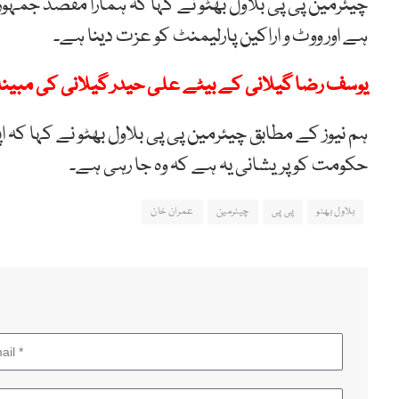
چیئرمین پی پی بلاول بھٹو نے کہا کہ ہمارا مقصد جمہوریت
ہے اور ووٹ و اراکین پارلیمنٹ کو عزت دینا ہے۔
یوسف رضا گیلانی کے بیٹے علی حیدر گیلانی کی مبینہ و
ہم نیوز کے مطابق چیئرمین پی پی بلاول بھٹو نے کہا کہ ا
حکومت کو پریشانی یہ ہے کہ وہ جا رہی ہے۔
بلاول بھٹو
پی پی
چیئرمین
عمران خان