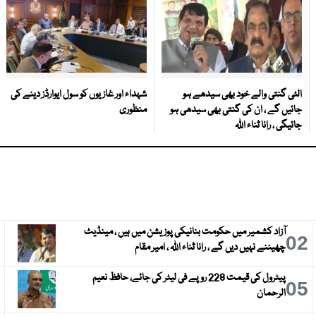
الٹی گنتی والے خود بھی سیدھے ہو
شہداء اور غازیوں کو سول ایوارڈز دینے کی
جائیں گے ، ان کی گنتی بھی سیدھی ہو
منظوری
جائیگی ، رانا ثناء اللہ
آزاد کشمیر میں حکومت بنانیکی پوزیشن میں ہیں ، مینڈیٹ
3
02
چھیننے نہیں دیں گے ، رانا ثناء اللہ ، امیر مقام
پیٹرول کی قیمت 228 روپے فی لیٹر کی جائے، حافظ نعیم
6
05
الرحمان