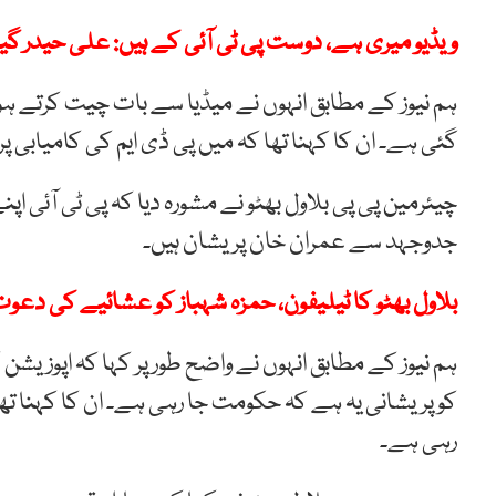
ویڈیو میری ہے، دوست پی ٹی آئی کے ہیں: علی حیدر گی
ہم نیوز کے مطابق انہوں نے میڈیا سے بات چیت کرتے ہو
گئی ہے۔ ان کا کہنا تھا کہ میں پی ڈی ایم کی کامیابی پ
چیئرمین پی پی بلاول بھٹو نے مشورہ دیا کہ پی ٹی آئی اپ
جدوجہد سے عمران خان پریشان ہیں۔
بلاول بھٹو کا ٹیلیفون، حمزہ شہباز کو عشائیے کی دعو
ہم نیوز کے مطابق انہوں نے واضح طور پر کہا کہ اپوزیشن 
کو پریشانی یہ ہے کہ حکومت جا رہی ہے۔ ان کا کہنا ت
رہی ہے۔