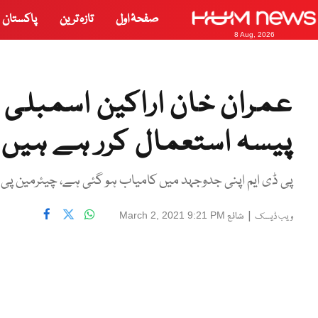
صفحۂ اول
تازہ ترین
پاکستان
8 Aug, 2026
عمران خان اراکین اسمبلی 
پیسہ استعمال کرر ہے ہیں، 
پی ڈی ایم اپنی جدوجہد میں کامیاب ہو گئی ہے، چیئرمین پی 
|
شائع
March 2, 2021 9:21 PM
ویب ڈیسک