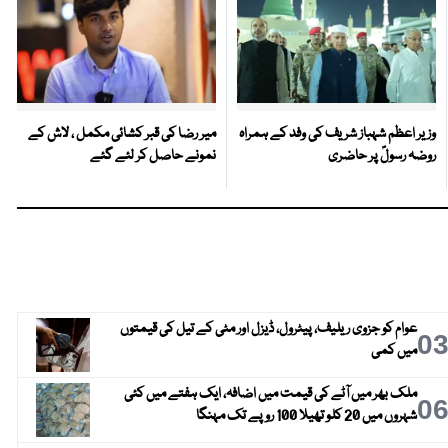
وزیر اعظم شہباز شریف کی وفد کے ہمراہ
میر رضا کی قبر کشائی مکمل ، لاش کے
روضہ رسولؐ پر حاضری
نمونے حاصل کر لئے گئے
عوام کو جزوی ریلیف، پیٹرول، ڈیزل اور مٹی کے تیل کی قیمتوں
0
میں کمی
ملک بھر میں آٹے کی قیمت میں اضافہ، ایک ہفتے میں کئی
0
شہروں میں 20 کلو تھیلا 100 روپے تک مہنگا