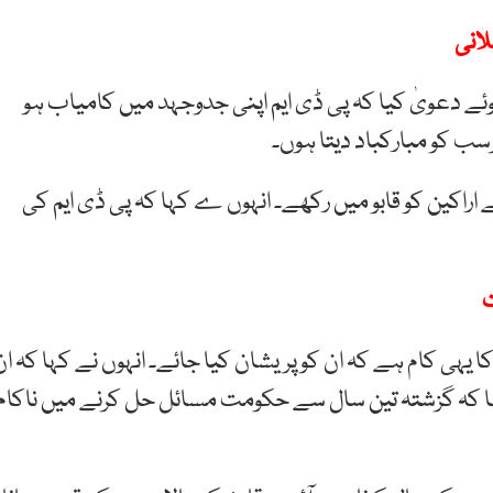
لانی
ئے دعویٰ کیا کہ پی ڈی ایم اپنی جدوجہد میں کامیاب ہو
رسب کو مبارکباد دیتا ہوں۔
نے اراکین کو قابو میں رکھے۔ انہوں ے کہا کہ پی ڈی ایم کی
ت
کا یہی کام ہے کہ ان کو پریشان کیا جائے۔ انہوں نے کہا کہ ان
ھا کہ گزشتہ تین سال سے حکومت مسائل حل کرنے میں ناکام