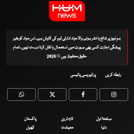
ہم نیوز پر شائع یا نشر ہونے والا مواد ادارتی ٹیم کی کاوش ہے۔ اس مواد کو بغیر
پیشگی اجازت کسی بھی صورت میں استعمال یا نقل کرنا درست نہیں۔ تمام
حقوق محفوظ ہیں © 2026
رابطہ کریں
پرائیویسی پالیسی
WhatsApp
Twitter
Facebook
Faceboo
صفحۂ اول
تازہ ترین
پاکستان
دنیا
معیشت
کھیل