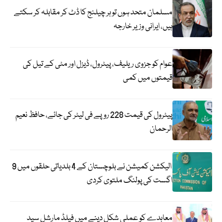
مسلمان متحد ہوں تو ہر چیلنج کا ڈٹ کر مقابلہ کر سکتے
ہیں، ایرانی وزیر خارجہ
عوام کو جزوی ریلیف، پیٹرول، ڈیزل اور مٹی کے تیل کی
قیمتوں میں کمی
پیٹرول کی قیمت 228 روپے فی لیٹر کی جائے، حافظ نعیم
الرحمان
الیکشن کمیشن نے بلوچستان کے 4 بلدیاتی حلقوں میں 9
اگست کی پولنگ ملتوی کردی
معاہدے کو عملی شکل دینے میں فیلڈ مارشل سید