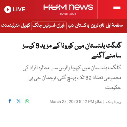
LIVE
8 Aug, 2026
صفحۂ اول
تازہ ترین
پاکستان
دنیا
ایران-اسرائیل جنگ
کھیل
انٹرٹینمنٹ
گلگت بلتستان میں کورونا کے مزید 9 کیسز
سامنے آگئے
گلگت بلتستان میں کورونا وائرس سے متاثرہ افراد کی
مجموعی تعداد 80 تک پہنچ گئی، ترجمان جی بی
حکومت
|
شائع
March 23, 2020 8:42 PM
ویب ڈیسک