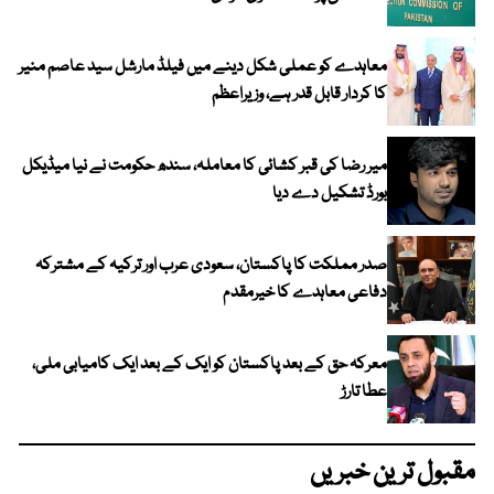
معاہدے کو عملی شکل دینے میں فیلڈ مارشل سید عاصم منیر
کا کردار قابل قدر ہے، وزیراعظم
میر رضا کی قبر کشائی کا معاملہ، سندھ حکومت نے نیا میڈیکل
بورڈ تشکیل دے دیا
صدر مملکت کا پاکستان، سعودی عرب اور ترکیہ کے مشترکہ
دفاعی معاہدے کا خیرمقدم
معرکہ حق کے بعد پاکستان کو ایک کے بعد ایک کامیابی ملی،
عطا تارڑ
مقبول ترین خبریں