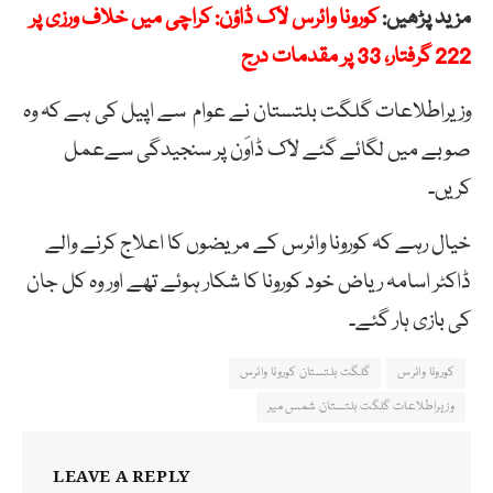
مزید پڑھیں:
کورونا وائرس لاک ڈاؤن: کراچی میں خلاف ورزی پر
222 گرفتار، 33 پر مقدمات درج
وزیراطلاعات گلگت بلتستان نے عوام سے اپیل کی ہے کہ وہ
صوبے میں لگائے گئے لاک ڈاوَن پر سنجیدگی سےعمل
کریں۔
خیال رہے کہ کورونا وائرس کے مریضوں کا اعلاج کرنے والے
ڈاکٹر اسامہ ریاض خود کورونا کا شکار ہوئے تھے اور وہ کل جان
کی بازی ہار گئے۔
کورونا وائرس
گلگت بلتستان کورونا وائرس
وزیراطلاعات گلگت بلتستان شمس میر
LEAVE A REPLY