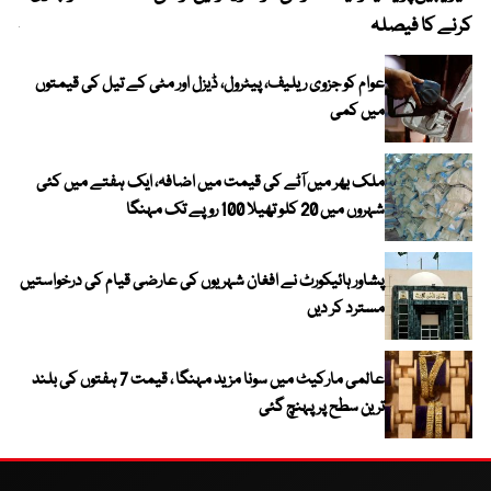
کرنے کا فیصلہ
چھی
عوام کو جزوی ریلیف، پیٹرول، ڈیزل اور مٹی کے تیل کی قیمتوں
میں کمی
ملک بھر میں آٹے کی قیمت میں اضافہ، ایک ہفتے میں کئی
شہروں میں 20 کلو تھیلا 100 روپے تک مہنگا
پشاور ہائیکورٹ نے افغان شہریوں کی عارضی قیام کی درخواستیں
مسترد کر دیں
عالمی مارکیٹ میں سونا مزید مہنگا ، قیمت 7 ہفتوں کی بلند
ترین سطح پر پہنچ گئی