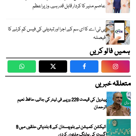
عاصم منیر کا کردار قابل قدر ہے، وزیراعظم
پی ٹی اے کا ای سم کے اجرا اور تبدیلی کی فیس کم کرنے کا
فیصلہ
ہمیں فالو کریں
WhatsApp
Twitter
Facebook
Faceboo
متعلقہ خبریں
پیٹرول کی قیمت 228 روپے فی لیٹر کی جائے، حافظ نعیم
الرحمان
الیکشن کمیشن نے بلوچستان کے 4 بلدیاتی حلقوں میں 9
اگست کی پولنگ ملتوی کردی