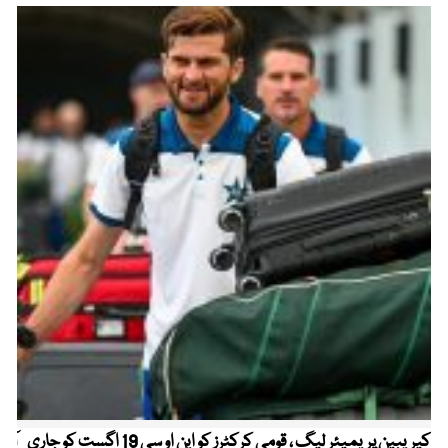
کیریبین پریمیئر لیگ ، قومی کرکٹرز کو این او سی 19 اگست کو جاری
آز