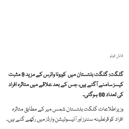
فائل فوٹو
گلگت: گلگت بلتستان میں کورونا وائرس کے مزید 9 مثبت
کیسز سامنے آگئے ہیں، جس کے بعد علاقے میں متاثرہ افراد
کی تعداد 80 ہوگئی۔
وزیراطلاعات گلگت بلتستان شمس میر کے مطابق متاثرہ
افراد کو قرنطینہ سنٹرز اور آئیسولیشن وارڈز میں رکھے گئے ہیں۔