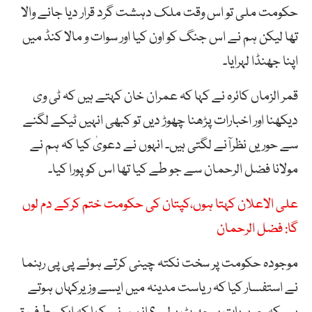
حکومت ملی تو اس وقت ملک دہشت گرد قرار دیا جانے والا
تھا لیکن ہم نے اس جنگ کو اون کیا اور سوات و مالا کنڈ میں
اپنا جھنڈا لہرایا۔
قمر الزماں کائرہ نے کہا کہ عمران خان کہتے ہیں کہ ٹی وی
دیکھنا اور اخبارات پڑھنا چھوڑ دیں تو کبھی انہیں ٹیکے لگنے
سے حوریں نظرآنے لگتی ہیں۔ انہوں نے دعویٰ کیا کہ ہم نے
مولانا فضل الرحمان سے جو طے کیا تھا اس کو پورا کیا۔
علی الاعلان کہتا ہوں،کپتان کی حکومت ختم کرکے دم لوں
گا: فضل الرحمان
موجودہ حکومت پر سخت نکتہ چینی کرتے ہوئے پی پی رہنما
نے استفسار کیا کہ ریاست مدینہ میں ایسے وزیرکہاں ہوتے