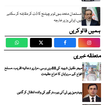
مسلمان متحد ہوں تو ہر چیلنج کا ڈٹ کر مقابلہ کر سکتے
ہیں، ایرانی وزیر خارجہ
ہمیں فالو کریں
WhatsApp
Twitter
Facebook
Faceboo
متعلقہ خبریں
میجر طفیل شہید کی 68 ویں برسی ، مزار پر دعائیہ تقریب ، مسلح
افواج کے سربراہان کا خراج عقیدت
چیئرمین پی ٹی آئی بیرسٹر گوہر کی والدہ انتقال کر گئیں