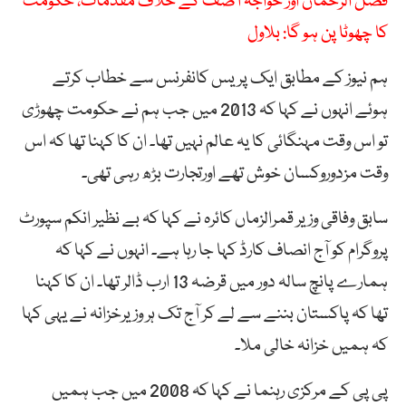
فضل الرحمان اور خواجہ آصف کے خلاف مقدمات، حکومت
کا چھوٹا پن ہو گا: بلاول
ہم نیوز کے مطابق ایک پریس کانفرنس سے خطاب کرتے
ہوئے انہوں نے کہا کہ 2013 میں جب ہم نے حکومت چھوڑی
تو اس وقت مہنگائی کا یہ عالم نہیں تھا۔ ان کا کہنا تھا کہ اس
وقت مزدوروکسان خوش تھے اورتجارت بڑھ رہی تھی۔
سابق وفاقی وزیر قمرالزماں کائرہ نے کہا کہ بے نظیر انکم سپورٹ
پروگرام کو آج انصاف کارڈ کہا جا رہا ہے۔ انہوں نے کہا کہ
ہمارے پانچ سالہ دور میں قرضہ 13 ارب ڈالر تھا۔ ان کا کہنا
تھا کہ پاکستان بننے سے لے کر آج تک ہر وزیرخزانہ نے یہی کہا
کہ ہمیں خزانہ خالی ملا۔
پی پی کے مرکزی رہنما نے کہا کہ 2008 میں جب ہمیں