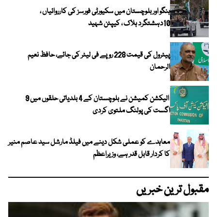
ہنگو اور بلوچستان میں سکیورٹی فورسز کی کارروائیاں ،
10دہشتگرد ہلاک ، کیپٹن شہید
پیٹرول کی قیمت 228 روپے فی لیٹر کی جائے، حافظ نعیم
الرحمان
الیکشن کمیشن نے بلوچستان کے 4 بلدیاتی حلقوں میں 9
اگست کی پولنگ ملتوی کردی
معاہدے کو عملی شکل دینے میں فیلڈ مارشل سید عاصم منیر
کا کردار قابل قدر ہے، وزیراعظم
مقبول ترین خبریں