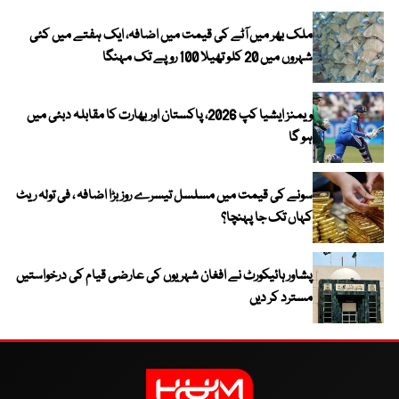
ملک بھر میں آٹے کی قیمت میں اضافہ، ایک ہفتے میں کئی
شہروں میں 20 کلو تھیلا 100 روپے تک مہنگا
ویمنز ایشیا کپ 2026، پاکستان اور بھارت کا مقابلہ دبئی میں
ہو گا
سونے کی قیمت میں مسلسل تیسرے روز بڑا اضافہ ، فی تولہ ریٹ
کہاں تک جا پہنچا؟
پشاور ہائیکورٹ نے افغان شہریوں کی عارضی قیام کی درخواستیں
مسترد کر دیں