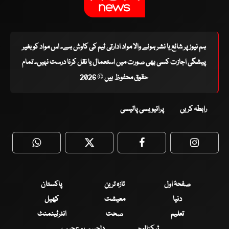
ہم نیوز پر شائع یا نشر ہونے والا مواد ادارتی ٹیم کی کاوش ہے۔ اس مواد کو بغیر
پیشگی اجازت کسی بھی صورت میں استعمال یا نقل کرنا درست نہیں۔ تمام
حقوق محفوظ ہیں © 2026
رابطہ کریں
پرائیویسی پالیسی
WhatsApp
Twitter
Facebook
Faceboo
صفحۂ اول
تازہ ترین
پاکستان
دنیا
معیشت
کھیل
تعلیم
صحت
انٹرٹینمنٹ
ٹیکنالوجی
دلچسپ و عجیب