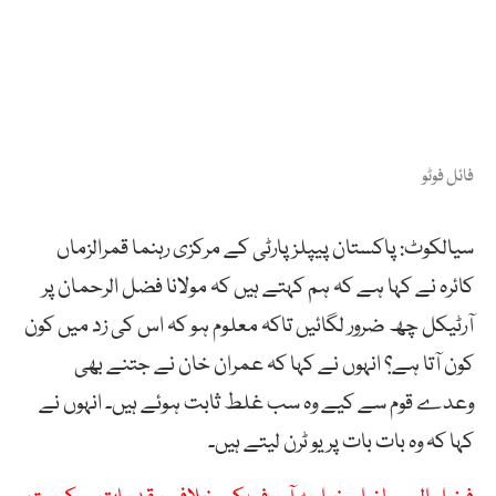
فائل فوٹو
سیالکوٹ: پاکستان پیپلزپارٹی کے مرکزی رہنما قمرالزماں
کائرہ نے کہا ہے کہ ہم کہتے ہیں کہ مولانا فضل الرحمان پر
آرٹیکل چھ ضرور لگائیں تاکہ معلوم ہو کہ اس کی زد میں کون
کون آتا ہے؟ انہوں نے کہا کہ عمران خان نے جتنے بھی
وعدے قوم سے کیے وہ سب غلط ثابت ہوئے ہیں۔ انہوں نے
کہا کہ وہ بات بات پر یو ٹرن لیتے ہیں۔