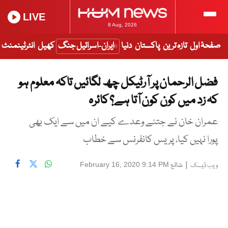
LIVE
8 Aug, 2026
صفحۂ اول
تازہ ترین
پاکستان
دنیا
ایران-اسرائیل جنگ
کھیل
انٹرٹینمنٹ
فضل الرحمان پر آرٹیکل چھ لگائیں تاکہ معلوم ہو
کہ زد میں کون کون آتا ہے؟ کائرہ
عمران خان نے جتنے وعدے کیے ان میں سے ایک بھی
پورا نہیں کیا، پریس کانفرنس سے خطاب
|
شائع
February 16, 2020 9:14 PM
ویب ڈیسک