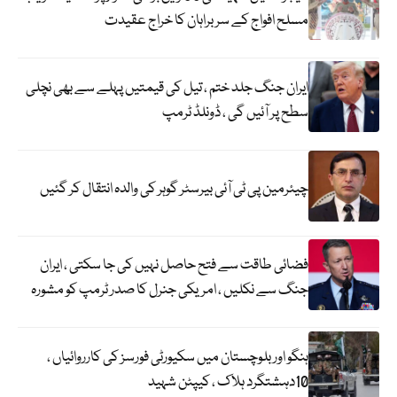
مسلح افواج کے سربراہان کا خراج عقیدت
ایران جنگ جلد ختم ، تیل کی قیمتیں پہلے سے بھی نچلی
سطح پر آئیں گی ، ڈونلڈ ٹرمپ
چیئرمین پی ٹی آئی بیرسٹر گوہر کی والدہ انتقال کر گئیں
فضائی طاقت سے فتح حاصل نہیں کی جا سکتی ، ایران
جنگ سے نکلیں ، امریکی جنرل کا صدر ٹرمپ کو مشورہ
ہنگو اور بلوچستان میں سکیورٹی فورسز کی کارروائیاں ،
10دہشتگرد ہلاک ، کیپٹن شہید