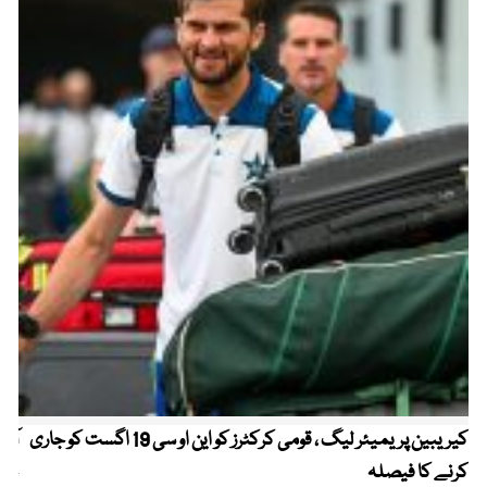
کیریبین پریمیئر لیگ ، قومی کرکٹرز کو این او سی 19 اگست کو جاری
آز
کرنے کا فیصلہ
چھی