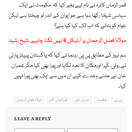
قمر الزماں کائرہ نے نام لیے بغیر کہا کہ حکومت نے ایک
سیاسی شیخا رکھا ہوا ہے جو ایوان کے اندر تو چیختا ہے لیکن
عوام کو بتائے کہ اب تک کیا کیا ہے؟
مولانا فضل الرحمان پر آرٹیکل 6 نہیں لگنا چاہیے، شیخ رشید
ہم نیوز کے مطابق پی پی رہنما نے کہا کہ پاکستان پیپلزپارٹی
نے روٹی، کپرا اورمکان کا نعرہ لگایا اور پورا بھی کیا مگر عمران
خان نے جتنے وعدے کیے ان میں سے ایک بھی پورا نہیں
کیا۔
پی پی
حکومت
عمران خان
قمرالزماں کائرہ
مولانا فضل الرحمان
LEAVE A REPLY