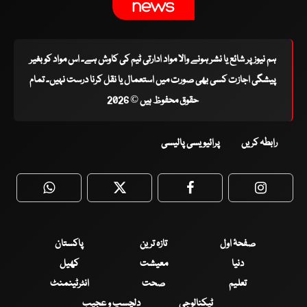
ہم نیوز پر شائع یا نشر ہونے والا مواد ادارتی ٹیم کی کاوش ہے۔ اس مواد کو بغیر
پیشگی اجازت کسی بھی صورت میں استعمال یا نقل کرنا درست نہیں۔ تمام
حقوق محفوظ ہیں © 2026
رابطہ کریں
پرائیویسی پالیسی
WhatsApp
Twitter
Facebook
Faceboo
صفحۂ اول
تازہ ترین
پاکستان
دنیا
معیشت
کھیل
تعلیم
صحت
انٹرٹینمنٹ
ٹیکنالوجی
دلچسپ و عجیب