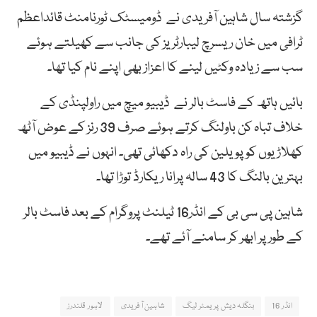
گزشتہ سال شاہین آفریدی نے ڈومیسٹک ٹورنامنٹ قائداعظم
ٹرافی میں خان ریسرچ لیبارٹریز کی جانب سے کھیلتے ہوئے
سب سے زیادہ وکٹیں لینے کا اعزاز بھی اپنے نام کیا تھا۔
بائیں ہاتھ کے فاسٹ بالر نے ڈیبیو میچ میں راولپنڈی کے
خلاف تباہ کن باولنگ کرتے ہوئے صرف 39 رنز کے عوض آٹھ
کھلاڑیوں کو پویلین کی راہ دکھائی تھی۔ انہوں نے ڈیبیو میں
بہترین بالنگ کا 43 سالہ پرانا ریکارڈ توڑا تھا۔
شاہین پی سی بی کے انڈر16 ٹیلنٹ پروگرام کے بعد فاسٹ بالر
کے طور پر ابھر کر سامنے آئے تھے۔
انڈر 16
بنگلہ دیش پریمئر لیگ
شاہین آفریدی
لاہور قلندرز