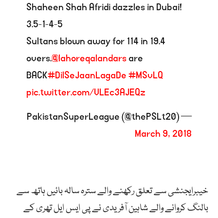
Shaheen Shah Afridi dazzles in Dubai!
3.5-1-4-5
Sultans blown away for 114 in 19.4
overs.
@lahoreqalandars
are
BACK
#DilSeJaanLagaDe
#MSvLQ
pic.twitter.com/VLEc3AJEQz
— PakistanSuperLeague (@thePSLt20)
March 9, 2018
خیبرایجنشی سے تعلق رکھنے والے سترہ سالہ بائیں ہاتھ سے
بالنگ کروانے والے شاہین آفریدی نے پی ایس ایل تھری کے