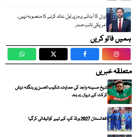
ایران کا آبنائے ہرمز پر ٹول عائد کرنے کا منصوبہ نہیں،
امریکی نائب صدر
ہمیں فالو کریں
WhatsApp
Twitter
Facebook
Faceboo
متعلقہ خبریں
شیخ حسینہ واجد کی حمایت، شکیب الحسن پر بنگلہ دیش
کرکٹ کے دروازے بند
افغانستان 2027 ورلڈ کپ کے لیے کوالیفائی کرگیا