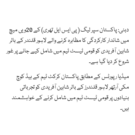
دبئی: پاکستان سپر لیگ ( پی ایس ایل تھری) کے 20ویں میچ
میں شاندار کارکردگی کا مظاہرہ کرنے والے لاہور قلندر کے بالر
شاہین آفریدی کو قومی ٹیسٹ ٹیم میں شامل کیے جانے پر غور
شروع کر دیا گیا ہے۔
میڈیا رپورٹس کے مطابق پاکستان کرکٹ ٹیم کے ہیڈ کوچ
مکی آرتھر لاہور قلندرز کے بالر شاہین آفریدی کو تجرباتی
بنیادوں پر قومی ٹیسٹ ٹیم میں شامل کرنے کے خواہشمند
ہیں۔