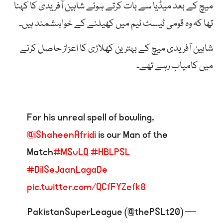
میچ کے بعد میڈیا سے بات کرتے ہوئے شاہین آفریدی کا کہنا
تھا کہ وہ قومی ٹیسٹ ٹیم میں کھیلنے کے خواہشمند ہیں۔
شاہین آفریدی میچ کے بہترین کھلاڑی کا اعزاز حاصل کرنے
میں کامیاب رہے تھے۔
For his unreal spell of bowling,
@iShaheenAfridi
is our Man of the
Match
#MSvLQ
#HBLPSL
#DilSeJaanLagaDe
pic.twitter.com/QCfFYZefk8
— PakistanSuperLeague (@thePSLt20)