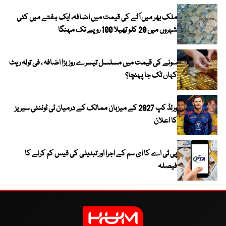
ملک بھر میں آٹے کی قیمت میں اضافہ، ایک ہفتے میں کئی
شہروں میں 20 کلو تھیلا 100 روپے تک مہنگا
سونے کی قیمت میں مسلسل تیسرے روز بڑا اضافہ ، فی تولہ ریٹ
کہاں تک جا پہنچا؟
ورلڈ کپ 2027 کے میزبان ممالک کے درمیان ٹی ٹوئنٹی سیریز
کا اعلان
پی ٹی اے کا ای سم کے اجرا اور تبدیلی کی فیس کم کرنے کا
فیصلہ