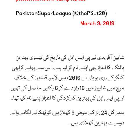
— PakistanSuperLeague (@thePSLt20)
March 9, 2018
شاہین آفریدی نے پی ایس ایل کی تاریخ کی تیسری بہترین
بالنگ کا اعزازبھی اپنے نام کر لیا ہے۔ اس سے پہلے کراچی
کنگز کے روی بوپارا نے 2016ءمیں لاہور قلندرز کے خلاف
میچ میں 4 اوورز میں 16 رنز دے کر 6 وکٹیں حاصل کی تھیں
اور پی ایس ایل کی بہترین کارکردگی کا اعزاز اپنے نام کیا تھا۔
عمر گل 24 رنز کے عوض 6 کھلاڑیوں کو ٹھکانے لگانے والے
دوسرے بہترین کھلاڑی ہیں۔