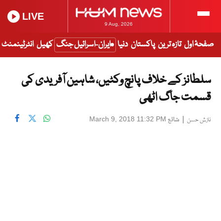
LIVE
9 Aug, 2026
صفحۂ اول
تازہ ترین
پاکستان
دنیا
ایران-اسرائیل جنگ
کھیل
انٹرٹینمنٹ
سلطانز کے خلاف پانچ وکٹیں، شاہین آفریدی کی
قسمت جاگ اٹھی
|
شائع
March 9, 2018 11:32 PM
نازش حسن