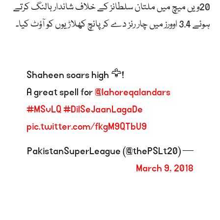
20ویں میچ میں ملتان سلطانز کے خلاف شاندار بالنگ کرتے
ہوئے 3.4 اوورز میں چار رنز دے کر پانچ کھلاڑیوں کو آؤٹ کیا۔
Shaheen soars high 🦅!
A great spell for
@lahoreqalandars
#MSvLQ
#DilSeJaanLagaDe
pic.twitter.com/fkgM9QTbU9
— PakistanSuperLeague (@thePSLt20)
March 9, 2018