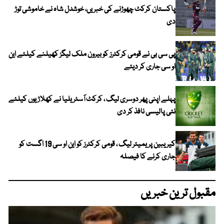
پاکستان کرکٹ چھوڑنے کی خبریں، خوشدل شاہ نے خاموشی توڑ
دی
پی سی بی نے قومی کرکٹرز کو بیرون ملک لیگز کھیلنے کیلئے این
او سی جاری کر دیئے
پہلے اپنی پھر دوسری لیگ ، کرکٹ آسٹریلیا نے کھلاڑیوں کیلئے
نئی پالیسی نافذ کر دی
کیریبین پریمیئر لیگ ، قومی کرکٹرز کو این او سی 19 اگست کو
جاری کرنے کا فیصلہ
مقبول ترین خبریں