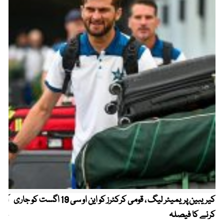
کیریبین پریمیئر لیگ ، قومی کرکٹرز کو این او سی 19 اگست کو جاری
آز
کرنے کا فیصلہ
چھی