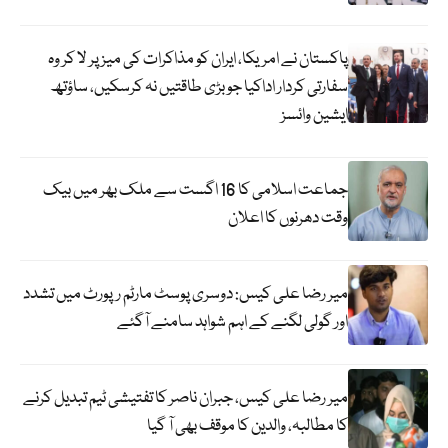
پاکستان نے امریکا، ایران کو مذاکرات کی میز پر لا کر وہ
سفارتی کردار اداکیا جو بڑی طاقتیں نہ کرسکیں، ساؤتھ
ایشین وائسز
جماعت اسلامی کا 16 اگست سے ملک بھر میں بیک
وقت دھرنوں کا اعلان
میر رضا علی کیس: دوسری پوسٹ مارٹم رپورٹ میں تشدد
اور گولی لگنے کے اہم شواہد سامنے آگئے
میر رضا علی کیس، جبران ناصر کا تفتیشی ٹیم تبدیل کرنے
کا مطالبہ، والدین کا موقف بھی آ گیا