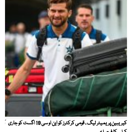
کیریبین پریمیئر لیگ ، قومی کرکٹرز کو این او سی 19 اگست کو جاری
آز