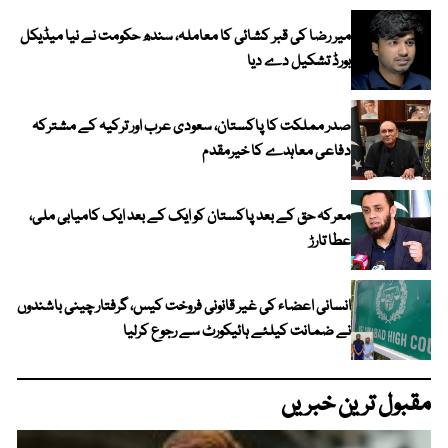
میر رضا کی قبر کشائی کا معاملہ، سندھ حکومت نے نیا میڈیکل
بورڈ تشکیل دے دیا
صدر مملکت کا پاکستان، سعودی عرب اور ترکیہ کے مشترکہ
دفاعی معاہدے کا خیرمقدم
معرکہ حق کے بعد پاکستان کو ایک کے بعد ایک کامیابی ملی،
عطا تارڑ
انسانی اعضاء کی غیر قانونی فروخت کیس، گرفتار چینی باشندوں
نے ضمانت کیلئے ہائیکورٹ سے رجوع کرلیا
مقبول ترین خبریں