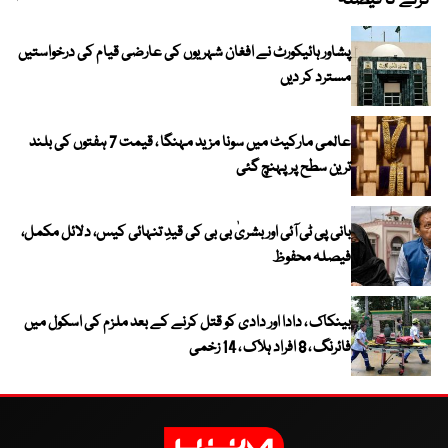
کرنے کا فیصلہ
چھی
پشاور ہائیکورٹ نے افغان شہریوں کی عارضی قیام کی درخواستیں
مسترد کر دیں
عالمی مارکیٹ میں سونا مزید مہنگا ، قیمت 7 ہفتوں کی بلند
ترین سطح پر پہنچ گئی
بانی پی ٹی آئی اور بشریٰ بی بی کی قیدِ تنہائی کیس، دلائل مکمل،
فیصلہ محفوظ
بینکاک ، دادا اور دادی کو قتل کرنے کے بعد ملزم کی اسکول میں
فائرنگ ، 8 افراد ہلاک ، 14 زخمی