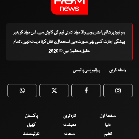
ہم نیوز پر شائع یا نشر ہونے والا مواد ادارتی ٹیم کی کاوش ہے۔ اس مواد کو بغیر
پیشگی اجازت کسی بھی صورت میں استعمال یا نقل کرنا درست نہیں۔ تمام
حقوق محفوظ ہیں © 2026
رابطہ کریں
پرائیویسی پالیسی
WhatsApp
Twitter
Facebook
Faceboo
صفحۂ اول
تازہ ترین
پاکستان
دنیا
معیشت
کھیل
تعلیم
صحت
انٹرٹینمنٹ