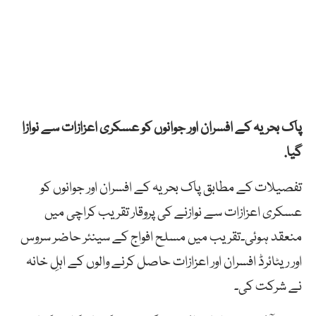
پاک بحریہ کے افسران اور جوانوں کو عسکری اعزازات سے نوازا
گیا.
تفصیلات کے مطابق پاک بحریہ کے افسران اور جوانوں کو
عسکری اعزازات سے نوازنے کی پروقار تقریب کراچی میں
منعقد ہوئی۔تقریب میں مسلح افواج کے سینئر حاضر سروس
اور ریٹائرڈ افسران اور اعزازات حاصل کرنے والوں کے اہلِ خانہ
نے شرکت کی۔