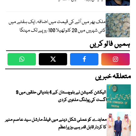
ملک بھر میں آٹے کی قیمت میں اضافہ، ایک ہفتے میں
کئی شہروں میں 20 کلو تھیلا 100 روپے تک مہنگا
ہمیں فالو کریں
WhatsApp
Twitter
Facebook
Faceboo
متعلقہ خبریں
الیکشن کمیشن نے بلوچستان کے 4 بلدیاتی حلقوں میں 9
اگست کی پولنگ ملتوی کردی
معاہدے کو عملی شکل دینے میں فیلڈ مارشل سید عاصم منیر
کا کردار قابل قدر ہے، وزیراعظم