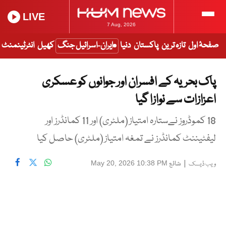
LIVE
7 Aug, 2026
صفحۂ اول
تازہ ترین
پاکستان
دنیا
ایران-اسرائیل جنگ
کھیل
انٹرٹینمنٹ
پاک بحریہ کے افسران اور جوانوں کو عسکری
اعزازات سے نوازا گیا
18 کموڈروز نےستارہ امتیاز (ملٹری) اور 11 کمانڈرز اور
لیفٹیننٹ کمانڈرز نے تمغہ امتیاز (ملٹری) حاصل کیا
|
شائع
May 20, 2026 10:38 PM
ویب ڈیسک