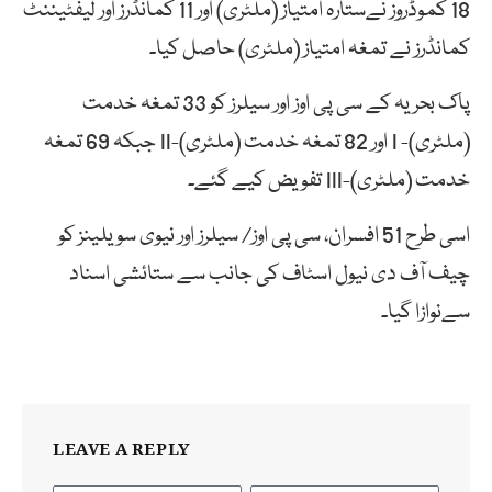
18 کموڈروز نےستارہ امتیاز (ملٹری) اور 11 کمانڈرز اور لیفٹیننٹ
کمانڈرز نے تمغہ امتیاز (ملٹری) حاصل کیا۔
پاک بحریہ کے سی پی اوز اور سیلرز کو 33 تمغہ خدمت
(ملٹری)- I اور 82 تمغہ خدمت (ملٹری)-II جبکہ 69 تمغہ
خدمت (ملٹری)-III تفویض کیے گئے۔
اسی طرح 51 افسران، سی پی اوز/ سیلرز اور نیوی سویلینز کو
چیف آف دی نیول اسٹاف کی جانب سے ستائشی اسناد
سےنوازا گیا۔
LEAVE A REPLY