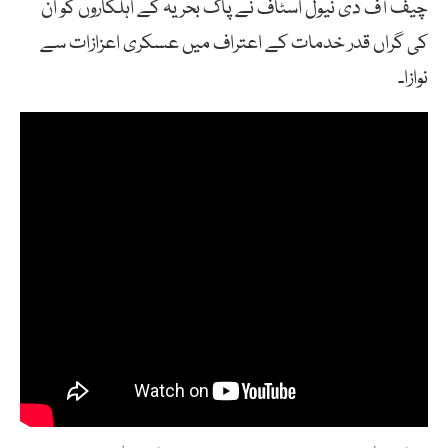
چیف آف دی نیول اسٹاف نے پاک بحریہ کے اہلکاروں کو ان
کی گراں قدر خدمات کے اعتراف میں عسکری اعزازات سے
نوازا۔