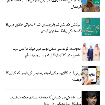
پیٹرول کی قیمت 228 روپے فی لیٹر کی جائے، حافظ نعیم
الرحمان
الیکشن کمیشن نے بلوچستان کے 4 بلدیاتی حلقوں میں 9
اگست کی پولنگ ملتوی کردی
معاہدے کو عملی شکل دینے میں فیلڈ مارشل سید
عاصم منیر کا کردار قابل قدر ہے، وزیراعظم
پی ٹی اے کا ای سم کے اجرا اور تبدیلی کی فیس کم کرنے کا
فیصلہ
میر رضا کی قبر کشائی کا معاملہ، سندھ حکومت نے نیا
میڈیکل بورڈ تشکیل دے دیا