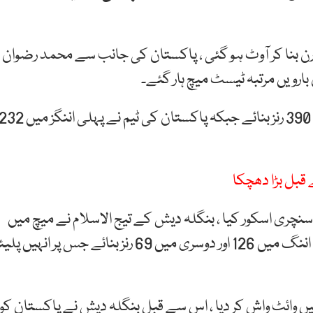
کستان کی ٹیم 437 رن کے ہدف کے تعاقب میں 358 رن بنا کر آوٹ ہو گئی ، پاکستان کی جانب سے محمد رضوان
پہلی اننگز میں بنگلہ دیش نے 278 اور دوسری اننگز میں 390 رنز بنائے جبکہ پاکستان کی ٹیم نے پہلی اننگز می
قبل بڑا دھچکا
چری اسکور کیا ، بنگلہ دیش کے تیج الاسلام نے میچ میں
مجموعی طور پر 9 وکٹیں حاصل کیں، لٹن داس نے پہلی اننگ میں 126 اور دوسری میں 69 رنز بنائے جس پر انہیں پ
ں وائٹ واش کر دیا ، اس سے قبل بنگلہ دیش نے پاکستان کو