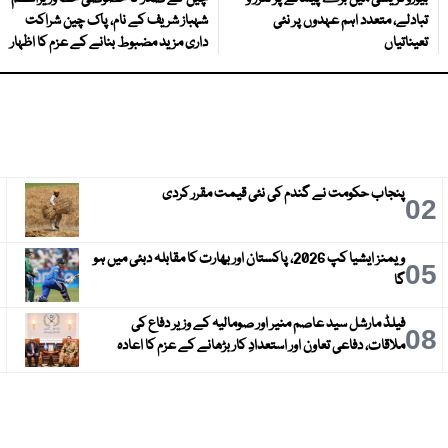
تبادلے، متعدد اہم عہدوں پر نئی
شہباز شریف کے نام، پاک چین شراکت
تعیناتیاں
داری مزید مضبوط بنانے کے عزم کا اظہار
پنجاب حکومت نے گندم کی نئی قیمت مقرر کردی
3
02
ویمنز ایشیا کپ 2026، پاکستان اور بھارت کا مقابلہ دبئی میں ہو
6
05
گا
فیلڈ مارشل سید عاصم منیر اور صومالیہ کے وزیر دفاع کی
9
08
ملاقات، دفاعی تعاون اور استعدادِ کار بڑھانے کے عزم کا اعادہ