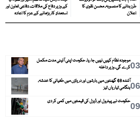
طرز بنانے کا منصوبہ، محسن نقوی کا
کے وزیر دفاع کی ملاقات، دفاعی تعاون اور
اعلان
استعدادِ کار بڑھانے کے عزم کا اعادہ
موجودہ نظام کہیں نہیں جا رہا، حکومت اپنی آئینی مدت مکمل
0
کرے گی، وزیر داخلہ
آئندہ 48 گھنٹوں میں بارشوں اور دریاؤں میں طغیانی کا خدشہ،
0
ہنگامی تیاریاں تیز
حکومت نے پیٹرول اور ڈیزل کی قیمتوں میں کمی کر دی
0