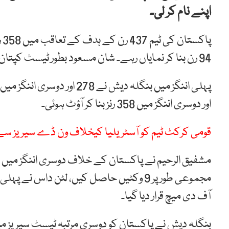
اپنے نام کر لی۔
پا
94 رن بنا کر نمایاں رہے۔ شان مسعود بطور ٹیسٹ کپتان بارویں مرتبہ ٹیسٹ میچ ہار گئے۔
اور دوسری اننگز میں 358 رنز بنا کر آؤٹ ہوئی۔
قومی کرکٹ ٹیم کو آسٹریلیا کیخلاف ون ڈے سیریز سے 
مشفیق الرحیم نے پاکستان کے خلاف دوسری اننگز میں سن
آف دی میچ قرار دیا گیا۔
بنگلہ دیش نے پاکستان کو دوسری مرتبہ ٹیسٹ سیریز می