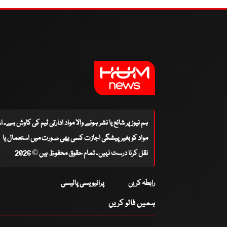
ہم نیوز پر شائع یا نشر ہونے والا مواد ادارتی ٹیم کی کاوش ہے۔ 
مواد کو بغیر پیشگی اجازت کسی بھی صورت میں استعمال یا
نقل کرنا درست نہیں۔ تمام حقوق محفوظ ہیں © 2026
رابطہ کریں
پرائیویسی پالیسی
ہمیں فالو کریں