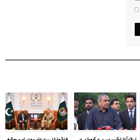
اسلام آباد ایکسپریس وے کو موٹروے
فیلڈ مارشل سید عاصم منیر اور صومالیہ