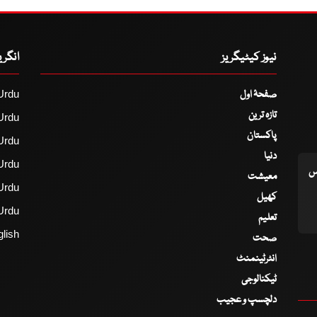
نیوز کیٹیگریز
انگر
صفحۂ اول
Urdu
تازہ ترین
Urdu
پاکستان
Urdu
دنیا
Urdu
اس
معیشت
Urdu
کھیل
Urdu
تعلیم
lish
صحت
انٹرٹینمنٹ
ٹیکنالوجی
دلچسپ و عجیب