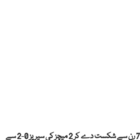
بنگلہ دیش نے پاکستان کو دوسرے ٹیسٹ میں 78 رن سے شکست دے کر 2 میچز کی سیریز 0-2 سے