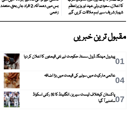
بس میں دھماکہ، 2 افراد جاں بحق، متعدد
کا اعلان، سعودی ولی عہد اور وزیراعظم
زخمی
شہباز شریف سے اہم ملاقات کریں گے
مقبول ترین خبریں
پیٹرول مہنگا، ڈیزل سستا، حکومت نے نئی قیمتوں کا اعلان کر دیا
01
عالمی مارکیٹ میں سونے کی قیمت میں بڑا اضافہ
04
پاکستان کیخلاف ٹیسٹ سیریز ، انگلینڈ کا 16 رکنی اسکواڈ
07
سامنے آ گیا