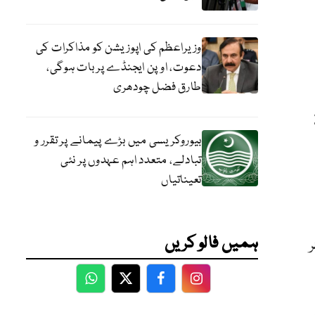
وزیراعظم کی اپوزیشن کو مذاکرات کی
دعوت، اوپن ایجنڈے پر بات ہوگی،
طارق فضل چودھری
ں 232
بیوروکریسی میں بڑے پیمانے پر تقرر و
تبادلے، متعدد اہم عہدوں پر نئی
تعیناتیاں
ہمیں فالو کریں
لیئر
WhatsApp
Twitter
Facebook
Facebook