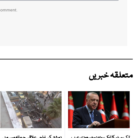
 comment.
متعلقہ خبریں
دمشق کے نواحی علاقے جرمانہ میں منی
ترک صدر کا ایک روزہ دورہ سعودی عرب