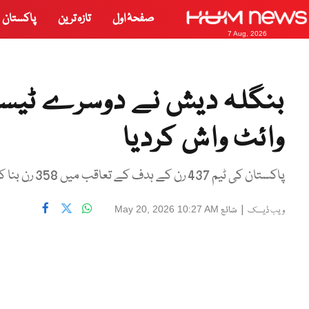
صفحۂ اول
تازہ ترین
پاکستان
7 Aug, 2026
بنگلہ دیش نے دوسرے ٹیس
وائٹ واش کردیا
پاکستان کی ٹیم 437 رن کے ہدف کے تعاقب میں 358 رن بنا کر آوٹ ہو گئی ، لٹن داس پلیئر آف دی میچ قرار
|
شائع
May 20, 2026 10:27 AM
ویب ڈیسک