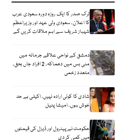
ترک صدر کا ایک روزہ دورہ سعودی عرب
کا اعلان، سعودی ولی عہد اور وزیراعظم
شہباز شریف سے اہم ملاقات کریں گے
دمشق کے نواحی علاقے جرمانہ میں
منی بس میں دھماکہ، 2 افراد جاں بحق،
متعدد زخمی
شادی کا کوئی ارادہ نہیں، اکیلی بے حد
خوش ہوں، امیشا پٹیل
حکومت نے پیٹرول اور ڈیزل کی قیمتوں
میں کمی کر دی