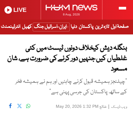
LIVE
8 Aug, 2026
صفحۂ اول
تازہ ترین
پاکستان
دنیا
ایران-اسرائیل جنگ
کھیل
انٹرٹینمنٹ
بنگلہ دیش کیخلاف دونوں ٹیسٹ میں کئی
غلطیاں کیں جنہیں دور کرنے کی ضرورت ہے، شان
مسعود
"چیلنجز ہمیشہ قبول کرنے چاہئیں اور ہم نے ہمیشہ فخر
کے ساتھ پاکستان کی جرسی پہنی ہے"
|
شائع
May 20, 2026 1:32 PM
ویب ڈیسک