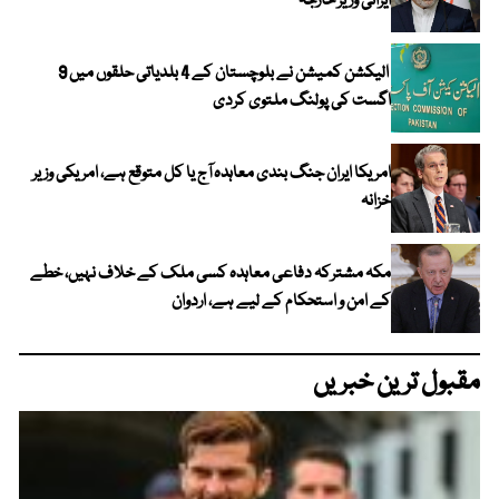
ایرانی وزیر خارجہ
الیکشن کمیشن نے بلوچستان کے 4 بلدیاتی حلقوں میں 9
اگست کی پولنگ ملتوی کردی
امریکا ایران جنگ بندی معاہدہ آج یا کل متوقع ہے، امریکی وزیر
خزانہ
مکہ مشترکہ دفاعی معاہدہ کسی ملک کے خلاف نہیں، خطے
کے امن و استحکام کے لیے ہے، اردوان
مقبول ترین خبریں