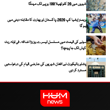
شہروں میں 20 کلو تھیلا 100 روپے تک مہنگا
ویمنز ایشیا کپ 2026، پاکستان اور بھارت کا مقابلہ دبئی میں
ہو گا
سونے کی قیمت میں مسلسل تیسرے روز بڑا اضافہ ، فی تولہ ریٹ
کہاں تک جا پہنچا؟
پشاور ہائیکورٹ نے افغان شہریوں کی عارضی قیام کی درخواستیں
مسترد کر دیں