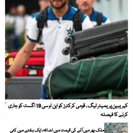
کیریبین پریمیئر لیگ ، قومی کرکٹرز کو این او سی 19 اگست کو جاری
آز
کرنے کا فیصلہ
چھی
ملک بھر میں آٹے کی قیمت میں اضافہ، ایک ہفتے میں کئی