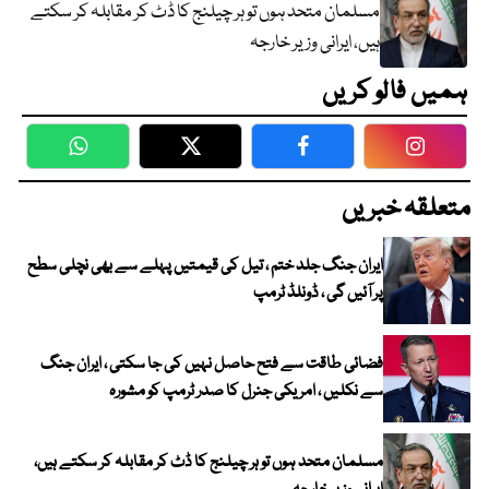
مسلمان متحد ہوں تو ہر چیلنج کا ڈٹ کر مقابلہ کر سکتے
ہیں، ایرانی وزیر خارجہ
ہمیں فالو کریں
WhatsApp
Twitter
Facebook
Faceboo
متعلقہ خبریں
ایران جنگ جلد ختم ، تیل کی قیمتیں پہلے سے بھی نچلی سطح
پر آئیں گی ، ڈونلڈ ٹرمپ
فضائی طاقت سے فتح حاصل نہیں کی جا سکتی ، ایران جنگ
سے نکلیں ، امریکی جنرل کا صدر ٹرمپ کو مشورہ
مسلمان متحد ہوں تو ہر چیلنج کا ڈٹ کر مقابلہ کر سکتے ہیں،