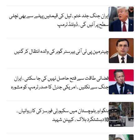
ایران جنگ جلد ختم ، تیل کی قیمتیں پہلے سے بھی نچلی
سطح پر آئیں گی ، ڈونلڈ ٹرمپ
چیئرمین پی ٹی آئی بیرسٹر گوہر کی والدہ انتقال کر گئیں
فضائی طاقت سے فتح حاصل نہیں کی جا سکتی ، ایران
جنگ سے نکلیں ، امریکی جنرل کا صدر ٹرمپ کو مشورہ
ہنگو اور بلوچستان میں سکیورٹی فورسز کی کارروائیاں ،
10دہشتگرد ہلاک ، کیپٹن شہید