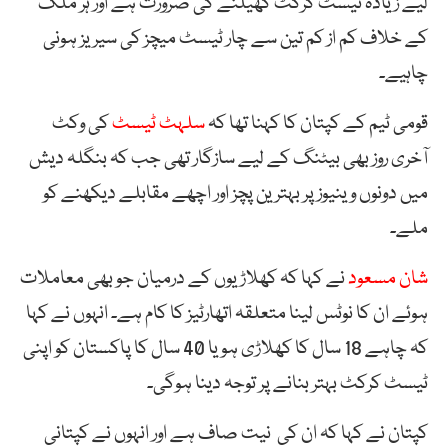
لیے زیادہ ٹیسٹ کرکٹ کھیلنے کی ضرورت ہے اور ہر ملک
کے خلاف کم از کم تین سے چار ٹیسٹ میچز کی سیریز ہونی
چاہیے۔
قومی ٹیم کے کپتان کا کہنا تھا کہ
سلہٹ ٹیسٹ
کی وکٹ
آخری روز بھی بیٹنگ کے لیے سازگار تھی جب کہ بنگلہ دیش
میں دونوں وینیوز پر بہترین پچز اور اچھے مقابلے دیکھنے کو
ملے۔
شان مسعود
نے کہا کہ کھلاڑیوں کے درمیان جو بھی معاملات
ہوئے ان کا نوٹس لینا متعلقہ اتھارٹیز کا کام ہے۔ انہوں نے کہا
کہ چاہے 18 سال کا کھلاڑی ہو یا 40 سال کا پاکستان کو اپنی
ٹیسٹ کرکٹ بہتر بنانے پر توجہ دینا ہوگی۔
کپتان نے کہا کہ ان کی نیت صاف ہے اور انہوں نے کپتانی