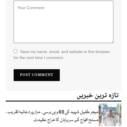
Save my name, email, and website in this browser
for the next time I comment.
تازہ ترین خبریں
میجر طفیل شہید کی 68 ویں برسی ، مزار پر دعائیہ تقریب ،
مسلح افواج کے سربراہان کا خراج عقیدت