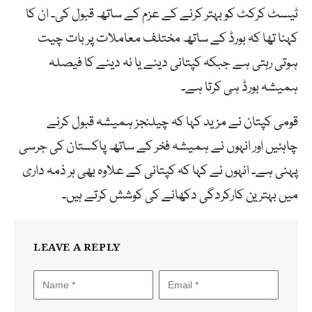
ٹیسٹ کرکٹ کو بہتر کرنے کے عزم کے ساتھ قبول کی۔ ان کا
کہنا تھا کہ بورڈ کے ساتھ مختلف معاملات پر بات چیت
ہوتی رہتی ہے جبکہ کپتانی دینے یا نہ دینے کا فیصلہ
ہمیشہ بورڈ ہی کرتا ہے۔
قومی کپتان نے مزید کہا کہ چیلنجز ہمیشہ قبول کرنے
چاہئیں اور انہوں نے ہمیشہ فخر کے ساتھ پاکستان کی جرسی
پہنی ہے۔ انہوں نے کہا کہ کپتانی کے علاوہ بھی ہر ذمہ داری
میں بہترین کارکردگی دکھانے کی کوشش کرتے ہیں۔
LEAVE A REPLY