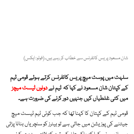
شان مسعود پریس کانفرنس سے خطاب کر رہے ہیں۔ (فوٹو: ایکس)
سلہٹ میں پوسٹ میچ پریس کانفرنس کرتے ہوئے قومی ٹیم
کے کپتان شان مسعود نے کہا کہ ٹیم نے
دونوں ٹیسٹ میچز
میں کئی غلطیاں کیں جنہیں دور کرنے کی ضرورت ہے۔
قومی ٹیم کے کپتان کا کہنا تھا کہ جب کوئی ٹیم ٹیسٹ میچ
جیتنے کی پوزیشن میں جاتی ہے تو بیٹرز کو سنچریاں بنانا پڑتی