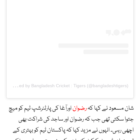
A
post shared by Bangladesh Cricket : Tigers (@bangladeshtigers)
شان مسعود نے کہا کہ
رضوان
اورآغا کی پارٹنرشپ ٹیم کو میچ
جتوا سکتی تھی جب کہ رضوان اور ساجد کی شراکت بھی
اچھی رہی۔ انہوں نے مزید کہا کہ پاکستان ٹیم کو بہتری کے