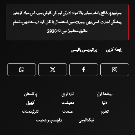
ہم نیوز پر شائع یا نشر ہونے والا مواد ادارتی ٹیم کی کاوش ہے۔ اس مواد کو بغیر
پیشگی اجازت کسی بھی صورت میں استعمال یا نقل کرنا درست نہیں۔ تمام
حقوق محفوظ ہیں © 2026
رابطہ کریں
پرائیویسی پالیسی
WhatsApp
Twitter
Facebook
Faceboo
صفحۂ اول
تازہ ترین
پاکستان
دنیا
معیشت
کھیل
تعلیم
صحت
انٹرٹینمنٹ
ٹیکنالوجی
دلچسپ و عجیب