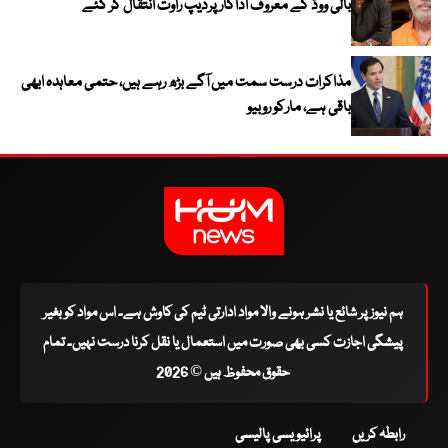
بالی ووڈ کے معروف اداکار پردیپ راوت انتقال کر گئے
مذاکرات درست سمت میں آگے بڑھ رہے ہیں، حتمی معاہدہ ابھی
باقی ہے، مارکو روبیو
ہم نیوز پر شائع یا نشر ہونے والا مواد ادارتی ٹیم کی کاوش ہے۔ اس مواد کو بغیر
پیشگی اجازت کسی بھی صورت میں استعمال یا نقل کرنا درست نہیں۔ تمام
حقوق محفوظ ہیں © 2026
رابطہ کریں
پرائیویسی پالیسی