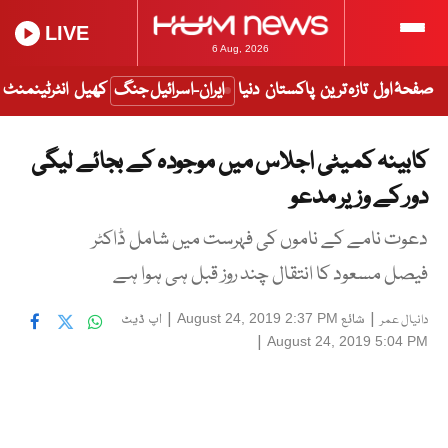
LIVE
6 Aug, 2026
صفحۂ اول
تازہ ترین
پاکستان
دنیا
ایران-اسرائیل جنگ
کھیل
انٹرٹینمنٹ
کابینہ کمیٹی اجلاس میں موجودہ کے بجائے لیگی
دور کے وزیر مدعو
دعوت نامے کے ناموں کی فہرست میں شامل ڈاکٹر
فیصل مسعود کا انتقال چند روز قبل ہی ہوا ہے
|
شائع
|
اپ ڈیٹ
August 24, 2019 2:37 PM
دانیال عمر
|
August 24, 2019 5:04 PM