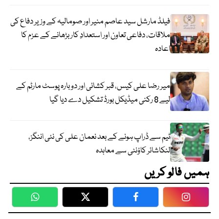
فیلڈ مارشل سید عاصم منیر اور صومالیہ کے وزیر دفاع کی
ملاقات، دفاعی تعاون اور استعدادِ کار بڑھانے کے عزم کا
اعادہ
میر رضا علی کیس، قبر کشائی اور دوبارہ پوسٹ مارٹم کے
لیے 8 رکنی میڈیکل بورڈ تشکیل دے دیا گیا
ٹیم سے ڈراپ ہونے کے بعد نعمان علی کی نئی اننگز،
لنکاشائر کاؤنٹی سے معاہدہ
ہمیں فالو کریں
WhatsApp
Twitter
Facebook
Faceboo