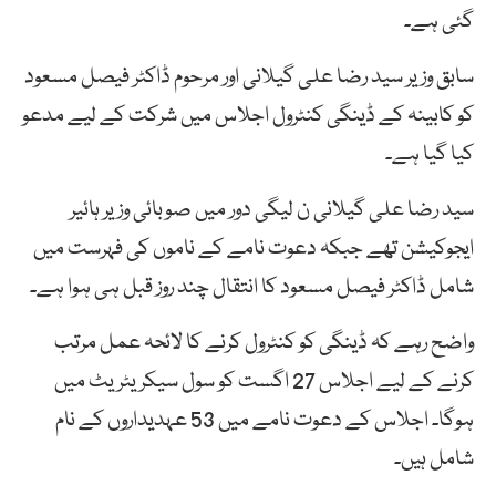
گئی ہے۔
سابق وزیر سید رضا علی گیلانی اور مرحوم ڈاکٹر فیصل مسعود
کو کابینہ کے ڈینگی کنٹرول اجلاس میں شرکت کے لیے مدعو
کیا گیا ہے۔
سید رضا علی گیلانی ن لیگی دور میں صوبائی وزیر ہائیر
ایجوکیشن تھے جبکہ دعوت نامے کے ناموں کی فہرست میں
شامل ڈاکٹر فیصل مسعود کا انتقال چند روز قبل ہی ہوا ہے۔
واضح رہے کہ ڈینگی کو کنٹرول کرنے کا لائحہ عمل مرتب
کرنے کے لیے اجلاس 27 اگست کو سول سیکریٹریٹ میں
ہوگا۔ اجلاس کے دعوت نامے میں 53 عہدیداروں کے نام
شامل ہیں۔