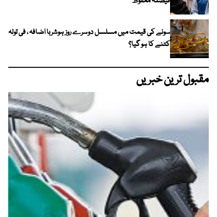
فیصلہ محفوظ
سونے کی قیمت میں مسلسل دوسرے روز ہوشربا اضافہ ، فی تولہ
کتنے کا ہو گیا؟
مقبول ترین خبریں