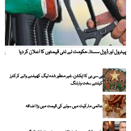
پیٹرول اور ڈیزل سستا، حکومت نے نئی قیمتوں کا اعلان کر دیا
پیٹ
پی سی بی کا ایکشن، غیر منظور شدہ لیگ کھیلنے والے کرکٹرز
کیلئے سخت وارننگ
عالمی مارکیٹ میں سونے کی قیمت میں بڑا اضافہ