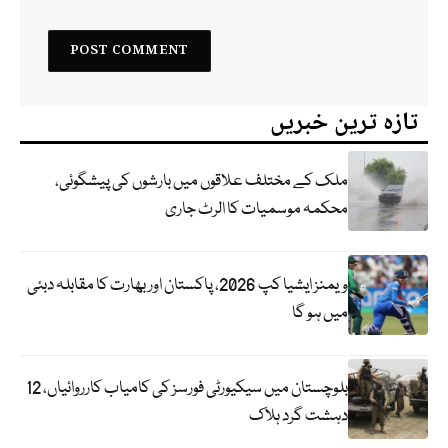
تازہ ترین خبریں
ملک کے مختلف علاقوں میں بارشوں کی پیشگوئی،
محکمہ موسمیات کا الرٹ جاری
ویمنز ایشیا کپ 2026، پاکستان اور بھارت کا مقابلہ دبئی
میں ہو گا
بلوچستان میں سیکیورٹی فورسز کی کامیاب کارروائیاں، 12
دہشت گرد ہلاک