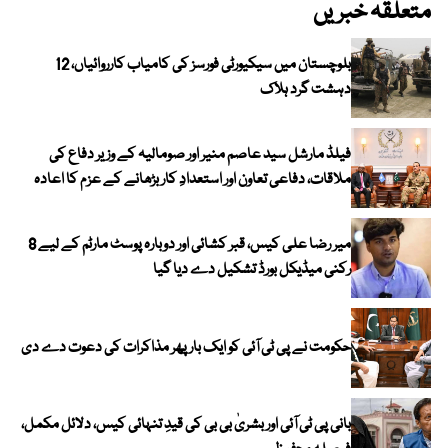
متعلقہ خبریں
بلوچستان میں سیکیورٹی فورسز کی کامیاب کارروائیاں، 12
دہشت گرد ہلاک
فیلڈ مارشل سید عاصم منیر اور صومالیہ کے وزیر دفاع کی
ملاقات، دفاعی تعاون اور استعدادِ کار بڑھانے کے عزم کا اعادہ
میر رضا علی کیس، قبر کشائی اور دوبارہ پوسٹ مارٹم کے لیے 8
رکنی میڈیکل بورڈ تشکیل دے دیا گیا
حکومت نے پی ٹی آئی کو ایک بارپھر مذاکرات کی دعوت دے دی
بانی پی ٹی آئی اور بشریٰ بی بی کی قیدِ تنہائی کیس، دلائل مکمل،