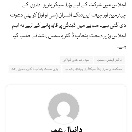
اجلاس میں شرکت کے لیے وزرا، سیکریٹریز، اداروں کے
چیئرمین اور چیف آپریٹنگ افسران (سی او اوز) کو بھی دعوت
دی گئی ہے۔ صوبے میں ڈینگی پر قابو پانے کے لیے یہ اہم
اجلاس وزیر صحت پنجاب ڈاکٹر یاسمین راشد نے طلب کیا
ہے۔
ڈاکٹر فیصل مسعود
سید رضا علی گیلانی
محکمہ پرائمری اینڈ سیکنڈری ہیلتھ پنجاب
وزیر صحت پنجاب ڈاکٹر یاسمین راشد
دانیال عمر