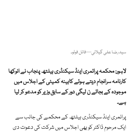
سید رضا علی گیلانی—فائل فوٹو۔
لاہور: محکمہ پرائمری اینڈ سیکنڈری ہیلتھ پنجاب نے انوکھا
کارنامہ سرانجام دیتے ہوئے کابینہ کمیٹی کے اجلاس میں
موجودہ کے بجائے ن لیگی دور کے سابق وزیر کو مدعو کر لیا
ہے۔
پرائمری اینڈ سیکنڈری ہیلتھ کے محکمے کی جانب سے
ایک مرحوم ڈاکٹر کو بھی اجلاس میں شرکت کی دعوت دی