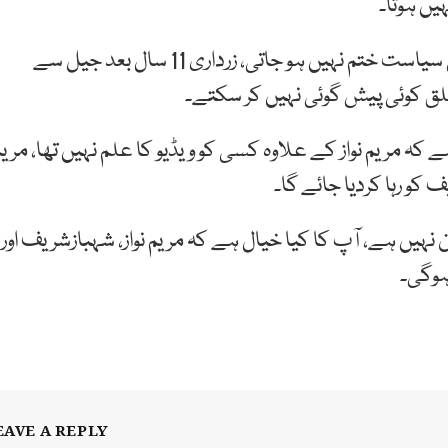
ں ہوتا۔
ان کا کہنا تھا کہ کسی کو جیل میں ڈالنے سے کسی کی سیاست ختم نہیں ہو جاتی، زرداری 11 سال بعد جیل سے
ق کوئی پیش گوئی نہیں کر سکتے۔
 مریم نواز کے علاوہ کسی کو ویڈیو کا علم نہیں تھا، مریم
ف کو رہا کردیا جائے گا۔
 نہیں ہے، آپ کا کیا خیال ہے کہ مریم نواز، شہبازشریف اور
ہوگی۔
EAVE A REPLY