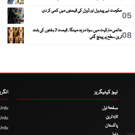
حکومت نے پیٹرول اور ڈیزل کی قیمتوں میں کمی کر دی
6
05
عالمی مارکیٹ میں سونا مزید مہنگا ، قیمت 7 ہفتوں کی بلند
9
08
ترین سطح پر پہنچ گئی
نیوز کیٹیگریز
انگر
صفحۂ اول
Urdu
تازہ ترین
Urdu
پاکستان
Urdu
دنیا