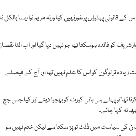
کے قانونی پہلوؤں پرغورنہیں کیا ورنہ مریم نوا ایسا بالکل نہ
یف کو فائدہ ہوسکتا تھا جو نہیں دیا گیا اور اب الٹا نقصان
ادہ تر لوگوں کو اس کا علم نہیں تھا اور آج کے فیصلے
رنا تھا تو پہلے ہی ہائی کورٹ کو بھجوا دیتے اور کیا جس جج
چھ نہ کہا جائے۔
ن کی سیاست میں ڈنٹ تو پڑ سکتا ہے لیکن ختم نہیں ہو