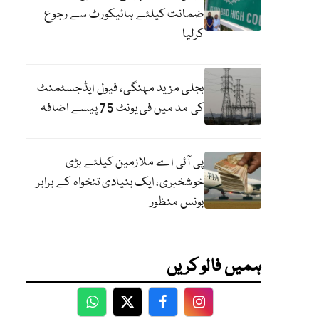
ضمانت کیلئے ہائیکورٹ سے رجوع
کرلیا
بجلی مزید مہنگی، فیول ایڈجسٹمنٹ
کی مد میں فی یونٹ 75 پیسے اضافہ
پی آئی اے ملازمین کیلئے بڑی
خوشخبری، ایک بنیادی تنخواہ کے برابر
بونس منظور
ہمیں فالو کریں
WhatsApp
Twitter
Facebook
Facebook