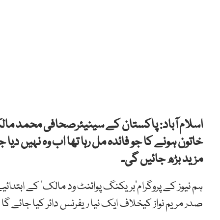
اسلام آباد: پاکستان کے سینیئرصحافی محمد مالک 
خاتون ہونے کا جو فائدہ مل رہا تھا اب وہ نہیں دیا 
مزید بڑھ جائیں گی۔
ہم نیوز کے پروگرام’بریکنگ پوائنٹ ود مالک‘ کے ابتدائ
صدر مریم نواز کیخلاف ایک نیا ریفرنس دائر کیا جائے 