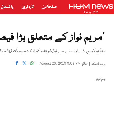
صفحۂ اول
تازہ ترین
پاکستان
7 Aug, 2026
’مریم نواز کے متعلق بڑا فیص
ویڈیو کیس کے فیصلے سے نوازشریف کو فائدہ ہوسکتا تھا جو نہیں 
|
شائع
August 23, 2019 9:09 PM
ویب ڈیسک
ہم نیوز