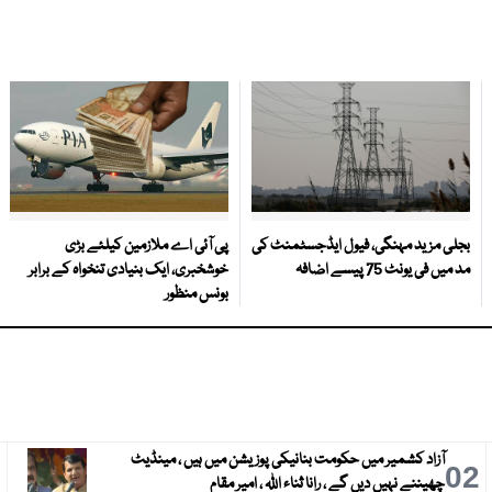
بجلی مزید مہنگی، فیول ایڈجسٹمنٹ کی
پی آئی اے ملازمین کیلئے بڑی
مد میں فی یونٹ 75 پیسے اضافہ
خوشخبری، ایک بنیادی تنخواہ کے برابر
بونس منظور
آزاد کشمیر میں حکومت بنانیکی پوزیشن میں ہیں ، مینڈیٹ
3
02
چھیننے نہیں دیں گے ، رانا ثناء اللہ ، امیر مقام