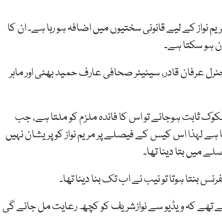
 نواز کے لیے قانونی سختیوں میں اضافہ ہو رہا ہے۔ ان کا
ان ہو سکتا ہے۔
رل عرفان قادر، سینیئر صحافی عارف حمید بھٹی اور ماہر
شکوک ثابت ہوجائے تو اس کا فائدہ ملزم کو ملتا ہے، جب
ا ہے لہذا اس کیس کے فیصلے پر مریم نواز کو پریشان نہیں
لے میں بتا دینا تھا۔
نس بنتا ہوتا تو نیب نے اب تک بنا دینا تھا۔
ہے تھے کہ ویڈیو سے نوازشریف کو کچھ رعایت مل جائے گی