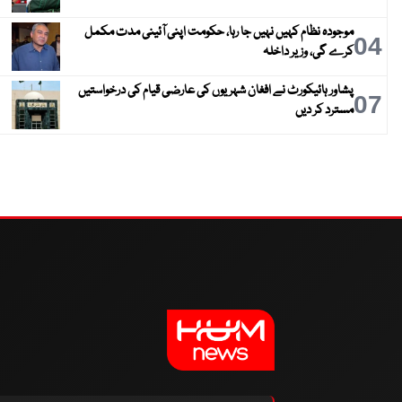
موجودہ نظام کہیں نہیں جا رہا، حکومت اپنی آئینی مدت مکمل
04
کرے گی، وزیر داخلہ
پشاور ہائیکورٹ نے افغان شہریوں کی عارضی قیام کی درخواستیں
07
مسترد کر دیں