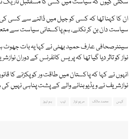
سکتی کیوں کہ سیاست میں کسی کا مسقتبل تاریک نہی
سیاست دان بن کر نکلے، ہم پاکستانی سیاست سے متعل
سینئرصحافی عارف حمید بھٹی نے کہا یہ بات جھوٹ ہے کہ
نواز کو تاثر دیا گیا تھا کہ پریس کانفرنس کے دوران نوازشری
انہوں نے کہا کہ پاکستان میں طاقت ور کو پکڑنے کا قانون
نوازشریف نے ویڈیو بنانے والے کے پشت پناہی نہیں کی 
کیس
محمد مالک
مریم نواز
نیب
ہم نیوز