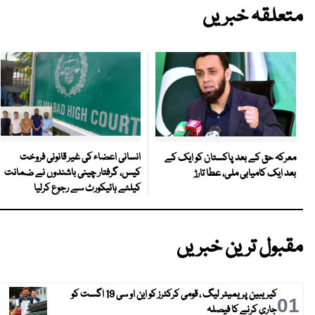
متعلقہ خبریں
انسانی اعضاء کی غیر قانونی فروخت
معرکہ حق کے بعد پاکستان کو ایک کے
کیس، گرفتار چینی باشندوں نے ضمانت
بعد ایک کامیابی ملی، عطا تارڑ
کیلئے ہائیکورٹ سے رجوع کرلیا
مقبول ترین خبریں
کیریبین پریمیئر لیگ ، قومی کرکٹرز کو این او سی 19 اگست کو
01
جاری کرنے کا فیصلہ