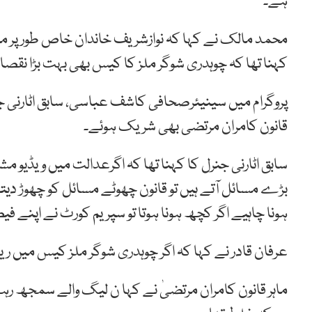
ہے۔
محمد مالک نے کہا کہ نوازشریف خاندان خاص طور پر مریم
کہنا تھا کہ چوہدری شوگر ملز کا کیس بھی بہت بڑا نقص
پروگرام میں سینیئرصحافی کاشف عباسی، سابق اٹارنی جن
قانون کامران مرتضی بھی شریک ہوئے۔
سابق اٹارنی جنرل کا کہنا تھا کہ اگرعدالت میں ویڈیو م
بڑے مسائل آتے ہیں تو قانون چھوٹے مسائل کو چھوڑ دیت
ہونا چاہیے اگر کچھ ہونا ہوتا تو سپریم کورٹ نے اپنے فیص
عرفان قادر نے کہا کہ اگر چوہدری شوگر ملز کیس میں ریفر
ماہر قانون کامران مرتضیٰ نے کہا ن لیگ والے سمجھ ر