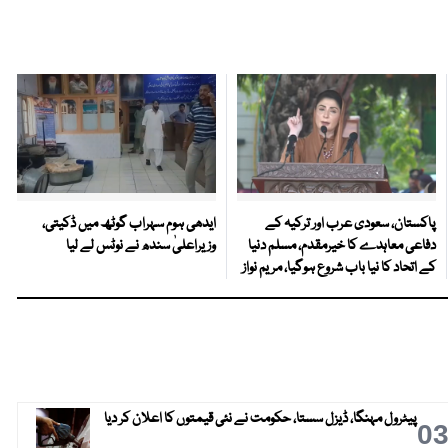
پاکستان، سعودی عرب اور ترکیہ کے
ایدھی ہوم سہراب گوٹھ میں ڈکیتی،
دفاعی معاہدے کا خیرمقدم، مسلم دنیا
وزیراعلیٰ سندھ نے نوٹس لے لیا
کے اتحاد کا نیا باب شروع ہوگیا، مریم نواز
پیٹرول مہنگا، ڈیزل سستا، حکومت نے نئی قیمتوں کا اعلان کر دیا
0