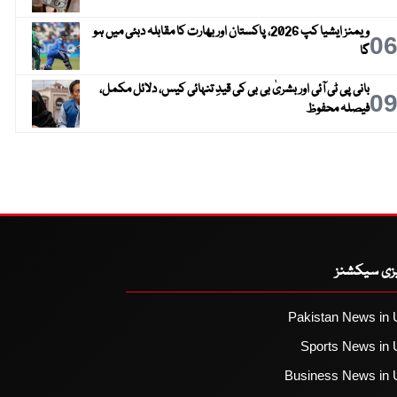
ویمنز ایشیا کپ 2026، پاکستان اور بھارت کا مقابلہ دبئی میں ہو
0
گا
بانی پی ٹی آئی اور بشریٰ بی بی کی قیدِ تنہائی کیس، دلائل مکمل،
0
فیصلہ محفوظ
یزی سیکشنز
Pakistan News in 
Sports News in 
Business News in 