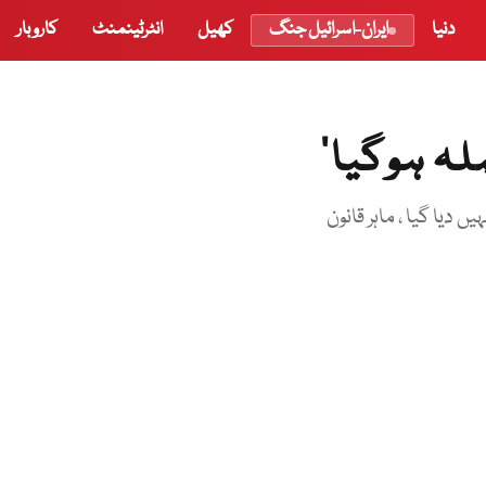
دنیا
ایران-اسرائیل جنگ
کھیل
انٹرٹینمنٹ
کاروبار
لہ ہوگیا‘
دیا گیا ، ماہر قانون