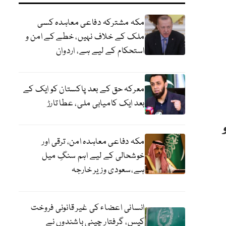
مکہ مشترکہ دفاعی معاہدہ کسی
ملک کے خلاف نہیں، خطے کے امن و
استحکام کے لیے ہے، اردوان
معرکہ حق کے بعد پاکستان کو ایک کے
بعد ایک کامیابی ملی، عطا تارڑ
مکہ دفاعی معاہدہ امن، ترقی اور
خوشحالی کے لیے اہم سنگِ میل
ہے،سعودی وزیر خارجہ
انسانی اعضاء کی غیر قانونی فروخت
کیس، گرفتار چینی باشندوں نے