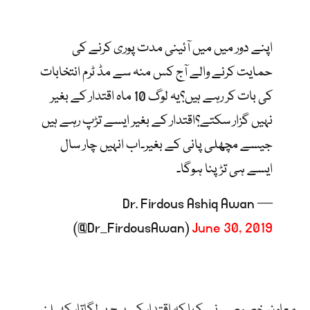
اپنے دور میں میں آئینی مدت پوری کرنے کی
حمایت کرنے والے آج کس منہ سے مڈ ٹرم انتخابات
کی بات کر رہے ہیں؟یہ لوگ 10 ماہ اقتدار کے بغیر
نہیں گزار سکتے؟اقتدار کے بغیر ایسے تڑپ رہے ہیں
جیسے مچھلی پانی کے بغیر۔اب انہیں چار سال
ایسے ہی تڑپنا ہوگا۔
— Dr. Firdous Ashiq Awan
(@Dr_FirdousAwan)
June 30, 2019
معاون خصوصی نے کہا کہ اقتدار کی پیچ پر لگاتار کھیلنے