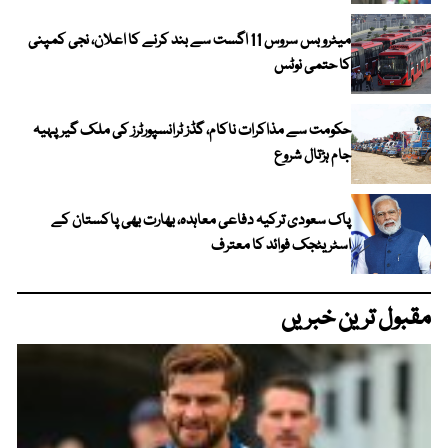
میٹرو بس سروس 11 اگست سے بند کرنے کا اعلان، نجی کمپنی
کا حتمی نوٹس
حکومت سے مذاکرات ناکام، گڈز ٹرانسپورٹرز کی ملک گیر پہیہ
جام ہڑتال شروع
پاک سعودی ترکیہ دفاعی معاہدہ، بھارت بھی پاکستان کے
اسٹریٹجک فوائد کا معترف
مقبول ترین خبریں