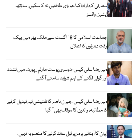
سفارتی کردار اداکیا جو بڑی طاقتیں نہ کرسکیں، ساؤتھ
ایشین وائسز
جماعت اسلامی کا 16 اگست سے ملک بھر میں بیک
وقت دھرنوں کا اعلان
میر رضا علی کیس: دوسری پوسٹ مارٹم رپورٹ میں تشدد
اور گولی لگنے کے اہم شواہد سامنے آگئے
میر رضا علی کیس، جبران ناصر کا تفتیشی ٹیم تبدیل کرنے
کا مطالبہ، والدین کا موقف بھی آ گیا
ایران کا آبنائے ہرمز پر ٹول عائد کرنے کا منصوبہ نہیں،