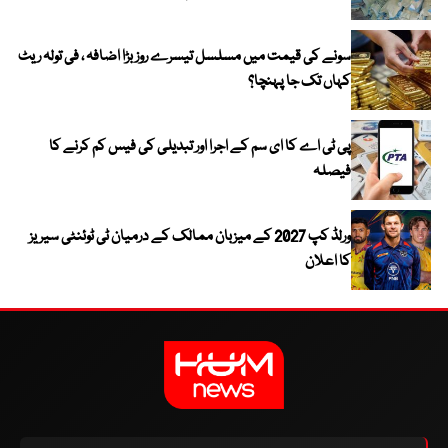
سونے کی قیمت میں مسلسل تیسرے روز بڑا اضافہ ، فی تولہ ریٹ
کہاں تک جا پہنچا؟
پی ٹی اے کا ای سم کے اجرا اور تبدیلی کی فیس کم کرنے کا
فیصلہ
ورلڈ کپ 2027 کے میزبان ممالک کے درمیان ٹی ٹوئنٹی سیریز
کا اعلان