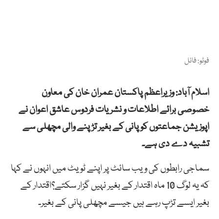
فوٹو: فائل
اسلام آباد: وزیراعظم پاکستان عمران خان کی معاون
خصوصی برائے اطلاعات و نشریات فردوس عاشق اعوان نے
اپوزیشن جماعتوں کو پانی کے بغیر تڑپنے والی مچھلی سے
تشبیہ دے دی ہے۔
سماجی رابطوں کی ویب سائٹ پر اپنے ٹویٹ میں انہوں نے کہا
کہ یہ لوگ 10 ماہ اقتدار کے بغیر نہیں گزار سکتے؟اقتدار کے
بغیر ایسے تڑپ رہے ہیں جیسے مچھلی پانی کے بغیر۔