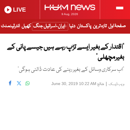
LIVE
9 Aug, 2026
صفحۂ اول
تازہ ترین
پاکستان
دنیا
ایران-اسرائیل جنگ
کھیل
انٹرٹینمنٹ
’اقتدار کے بغیر ایسے تڑپ رہے ہیں جیسے پانی کے
بغیرمچھلی‘
’اب سرکاری وسائل کے بغیر رہنے کی عادت ڈالنی ہوگی‘
|
شائع
June 30, 2019 10:22 AM
ویب ڈیسک