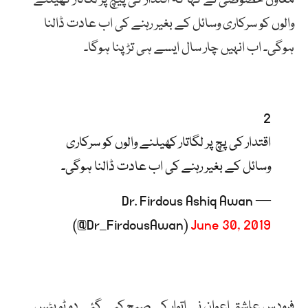
والوں کو سرکاری وسائل کے بغیر رہنے کی اب عادت ڈالنا
ہوگی۔ اب انہیں چار سال ایسے ہی تڑپنا ہوگا۔
2
اقتدار کی پچ پر لگاتار کھیلنے والوں کو سرکاری
وسائل کے بغیر رہنے کی اب عادت ڈالنا ہوگی۔
— Dr. Firdous Ashiq Awan
(@Dr_FirdousAwan)
June 30, 2019
فرودس عاشق اعوان نے اتوار کی صبح کیے گئے دو ٹویٹس