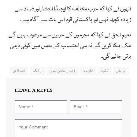
انہوں نے کہا کہ حزب مخالف کا ایجنڈا انتشار اور فساد سے
زیادہ کچھ نہیں اور پاکستانی قوم اس بات سے آگاہ ہے۔
نعیم الحق نے کہا کہ مجرموں کے حربوں سے مرعوب ہوں گے،
مک مکا کریں گے نہ ہی احتساب کے عمل میں کوئی نرمی
برتی جائے گی۔
اپوزیشن
تنقید
حکومت
فردوس عاشق اعوان
ن لیگ
نعیم الحق
LEAVE A REPLY