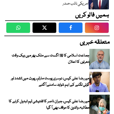
امریکی نائب صدر
ہمیں فالو کریں
WhatsApp
Twitter
Facebook
Faceboo
متعلقہ خبریں
جماعت اسلامی کا 16 اگست سے ملک بھر میں بیک وقت
دھرنوں کا اعلان
میر رضا علی کیس: دوسری پوسٹ مارٹم رپورٹ میں تشدد اور
گولی لگنے کے اہم شواہد سامنے آگئے
میر رضا علی کیس، جبران ناصر کا تفتیشی ٹیم تبدیل کرنے کا
مطالبہ، والدین کا موقف بھی آ گیا