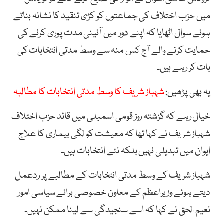
میں حزب اختلاف کی جماعتوں کو کڑی تنقید کا نشانہ بناتے
ہوئے سوال اٹھایا کہ اپنے دور میں آئینی مدت پوری کرنے کی
حمایت کرنے والے آج کس منہ سے وسط مدتی انتخابات کی
بات کر رہے ہیں۔
یہ بھی پڑھیں:
شہباز شریف کا وسط مدتی انتخابات کا مطالبہ
خیال رہے کہ گزشتہ روز قومی اسمبلی میں قائد حزب اختلاف
شہباز شریف نے کہا تھا کہ معیشت کو لگی بیماری کا علاج
ایوان میں تبدیلی نہیں بلکہ نئے انتخابات ہیں۔
شہباز شریف کے وسط مدتی انتخابات کے مطالبے پر ردعمل
دیتے ہوئے وزیراعظم کے معاون خصوصی برائے سیاسی امور
نعیم الحق نے کہا کہ اسے سنجیدگی سے لینا ممکن نہیں۔