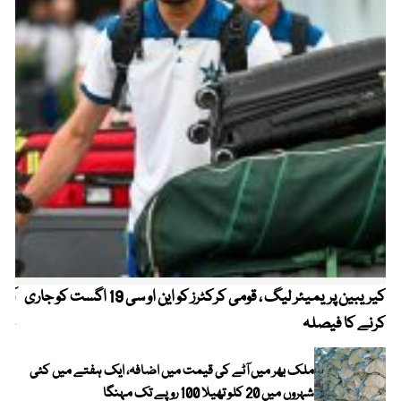
کیریبین پریمیئر لیگ ، قومی کرکٹرز کو این او سی 19 اگست کو جاری
آز
کرنے کا فیصلہ
چھی
ملک بھر میں آٹے کی قیمت میں اضافہ، ایک ہفتے میں کئی
شہروں میں 20 کلو تھیلا 100 روپے تک مہنگا