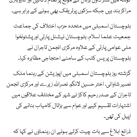
کوئٹہ میں شٹر ڈاون ہڑتال کے موقع پر تمام دکانیں اور کاروباری
مراکز بند ہیں جبکہ سڑکوں پرٹریفک بھی ہونے کے برابر ہے۔
بلوچستان اسمبلی میں متحدہ حزب اختلاف کی جماعت
جمعیت علما اسلام، بلوچستان نیشنل پارٹی اورپشتونخوا
ملی عوامی پارٹی کے علاوہ مرکزی انجمن تاجران نے
بلوچستان پریس کلب کے سامنے احتجاجی مظاہرہ کیا۔
گزشتہ روز بلوچستان اسمبلی میں اپوزیشن کے رہنما ملک
نصیر شاوانی، اختر حسین لانگو، نصراللہ زیرے اور مرکزی انجمن
تاجران کے صدر رحیم کاکڑ نے شہر کے مختلف علاقوں میں
اشتہارات تقسیم کیے اور عوام سے ہڑتال کامیاب بنانے کی
اپیل کی تھی۔
ذرائع ابلاغ سے بات چیت کرتے ہوئے ان رہنماؤں نے کہا کہ