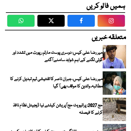
ہمیں فالو کریں
WhatsApp
Twitter
Facebook
Faceboo
متعلقہ خبریں
میر رضا علی کیس: دوسری پوسٹ مارٹم رپورٹ میں تشدد اور
گولی لگنے کے اہم شواہد سامنے آگئے
میر رضا علی کیس، جبران ناصر کا تفتیشی ٹیم تبدیل کرنے کا
مطالبہ، والدین کا موقف بھی آ گیا
حج 2027: پرائیویٹ حج آپریشن کیلئے نیا ڈیجیٹل نظام نافذ
کرنے کا فیصلہ