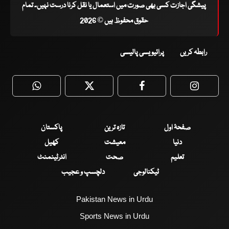
پیشگی اجازت کسی بھی صورت میں استعمال یا نقل کرنا درست نہیں۔ تمام
حقوق محفوظ ہیں © 2026
رابطہ کریں
پرائیویسی پالیسی
WhatsApp
Twitter
Facebook
Faceboo
صفحۂ اول
تازہ ترین
پاکستان
دنیا
معیشت
کھیل
تعلیم
صحت
انٹرٹینمنٹ
ٹیکنالوجی
دلچسپ و عجیب
Pakistan News in Urdu
Sports News in Urdu