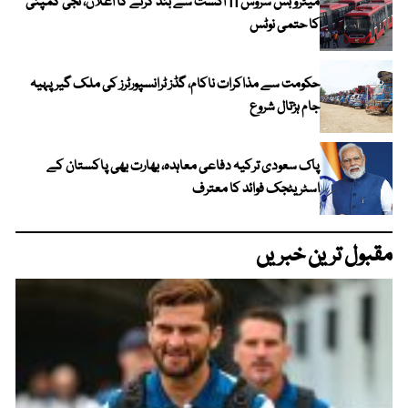
میٹرو بس سروس 11 اگست سے بند کرنے کا اعلان، نجی کمپنی
کا حتمی نوٹس
حکومت سے مذاکرات ناکام، گڈز ٹرانسپورٹرز کی ملک گیر پہیہ
جام ہڑتال شروع
پاک سعودی ترکیہ دفاعی معاہدہ، بھارت بھی پاکستان کے
اسٹریٹجک فوائد کا معترف
مقبول ترین خبریں