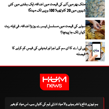
ملک بھر میں آٹے کی قیمت میں اضافہ، ایک ہفتے میں کئی
شہروں میں 20 کلو تھیلا 100 روپے تک مہنگا
سونے کی قیمت میں مسلسل تیسرے روز بڑا اضافہ ، فی تولہ ریٹ
کہاں تک جا پہنچا؟
پی ٹی اے کا ای سم کے اجرا اور تبدیلی کی فیس کم کرنے کا
فیصلہ
ہم نیوز پر شائع یا نشر ہونے والا مواد ادارتی ٹیم کی کاوش ہے۔ اس مواد کو بغیر