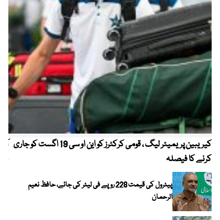
کیریبین پریمیئر لیگ ، قومی کرکٹرز کو این او سی 19 اگست کو جاری
آز
کرنے کا فیصلہ
چھی
پیٹرول کی قیمت 228 روپے فی لیٹر کی جائے، حافظ نعیم
الرحمان