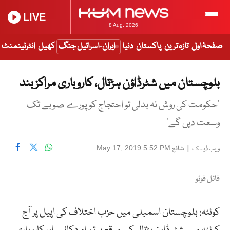
LIVE
8 Aug, 2026
صفحۂ اول
تازہ ترین
پاکستان
دنیا
ایران-اسرائیل جنگ
کھیل
انٹرٹینمنٹ
بلوچستان میں شٹرڈاؤن ہڑتال، کاروباری مراکز بند
‘حکومت کی روش نہ بدلی تو احتجاج کو پورے صوبے تک
وسعت دیں گے‘
|
شائع
May 17, 2019 5:52 PM
ویب ڈیسک
فائل فوٹو
کوئٹہ: بلوچستان اسمبلی میں حزب اختلاف کی اپیل پر آج