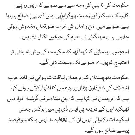
حکومت کی نااہلی کی وجہ سے سے صوبے کا اربوں روپے
کاپبلک سیکٹر ڈیولپمنٹ پروگرام(پی ایس ڈی پی) ضائع ہو رہا
ہے، صوبے میں امن و امان کی خراب صورتحال مخدوش ہوتی
جارہی ہے، مہنگائی نے عوام کی چیخیں نکال دی ہیں۔
احتجاجی رہنماؤں کا کہنا تھا کہ حکومت کی روش نہ بدلی تو
احتجاج کو پورے صوبے تک وسعت دیں گے۔
حکومت بلوچستان کے ترجمان لیاقت شاہوانی نے قائد حزب
اختلاف کی شٹرڈاون ہڑتال پر ردعمل کا اظہار کرتے ہوئے کہا
ہے کہ ترجمان نے کہا ہے کہ جن عناصر نے گزشتہ ادوار میں
ٹھیکیداروں کے ذریعہ پی ایس ڈی پی میں بوگس جعلی
اسکیمات رکھوائی تھیں ان کے 80فیصد نہیں بلکہ سو فیصد
پیسے ضائع ہوں گے۔