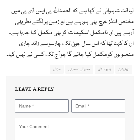
لیاقت شاہوانی نے کہا ہے کہ الحمداللہ پی ایس ڈی پی میں
مختص فنڈز خرچ بھی ہورہے ہیں اور زمین پر لگتے نظر بھی
آرہے ہیں اور نامکمل اسکیمات کو بھی مکمل کیا جارہا ہے۔
ان کا کہنا تھا کہ اس سال جون تک چارسو سے زائد جاری
منصوبوں کو مکمل کیا جائے گا جو آج تک کسی نے نہیں کیا۔
اپوزیشن
بلوچستان
صوبائی اسمبلی
ہڑتال
LEAVE A REPLY