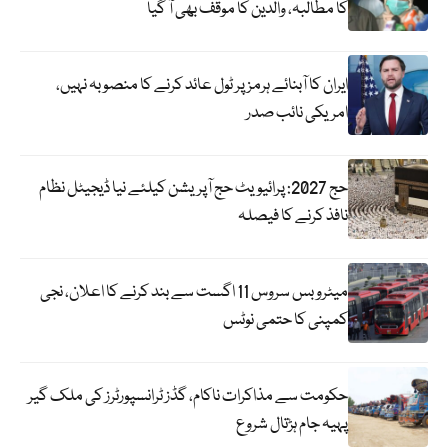
کا مطالبہ، والدین کا موقف بھی آ گیا
ایران کا آبنائے ہرمز پر ٹول عائد کرنے کا منصوبہ نہیں،
امریکی نائب صدر
حج 2027: پرائیویٹ حج آپریشن کیلئے نیا ڈیجیٹل نظام
نافذ کرنے کا فیصلہ
میٹرو بس سروس 11 اگست سے بند کرنے کا اعلان، نجی
کمپنی کا حتمی نوٹس
حکومت سے مذاکرات ناکام، گڈز ٹرانسپورٹرز کی ملک گیر
پہیہ جام ہڑتال شروع